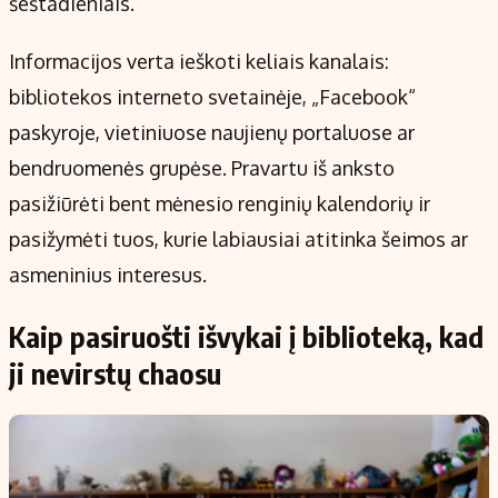
šeštadieniais.
Informacijos verta ieškoti keliais kanalais:
bibliotekos interneto svetainėje, „Facebook“
paskyroje, vietiniuose naujienų portaluose ar
bendruomenės grupėse. Pravartu iš anksto
pasižiūrėti bent mėnesio renginių kalendorių ir
pasižymėti tuos, kurie labiausiai atitinka šeimos ar
asmeninius interesus.
Kaip pasiruošti išvykai į biblioteką, kad
ji nevirstų chaosu