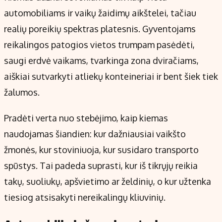
automobiliams ir vaikų žaidimų aikštelei, tačiau
realių poreikių spektras platesnis. Gyventojams
reikalingos patogios vietos trumpam pasėdėti,
saugi erdvė vaikams, tvarkinga zona dviračiams,
aiškiai sutvarkyti atliekų konteineriai ir bent šiek tiek
žalumos.
Pradėti verta nuo stebėjimo, kaip kiemas
naudojamas šiandien: kur dažniausiai vaikšto
žmonės, kur stoviniuoja, kur susidaro transporto
spūstys. Tai padeda suprasti, kur iš tikrųjų reikia
takų, suoliukų, apšvietimo ar želdinių, o kur užtenka
tiesiog atsisakyti nereikalingų kliuvinių.