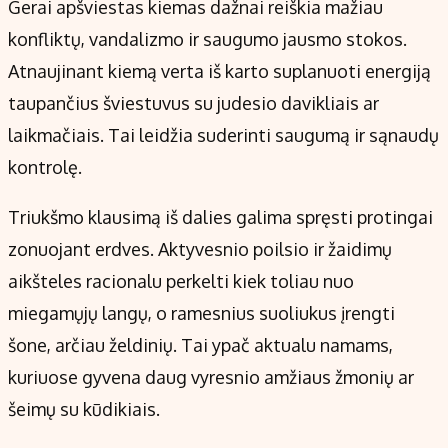
Gerai apšviestas kiemas dažnai reiškia mažiau
konfliktų, vandalizmo ir saugumo jausmo stokos.
Atnaujinant kiemą verta iš karto suplanuoti energiją
taupančius šviestuvus su judesio davikliais ar
laikmačiais. Tai leidžia suderinti saugumą ir sąnaudų
kontrolę.
Triukšmo klausimą iš dalies galima spręsti protingai
zonuojant erdves. Aktyvesnio poilsio ir žaidimų
aikšteles racionalu perkelti kiek toliau nuo
miegamųjų langų, o ramesnius suoliukus įrengti
šone, arčiau želdinių. Tai ypač aktualu namams,
kuriuose gyvena daug vyresnio amžiaus žmonių ar
šeimų su kūdikiais.