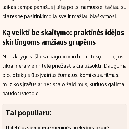
laikas tampa panašus į lėtą poilsį namuose, tačiau su
platesne pasirinkimo laisve ir mažiau blaškymosi.
Ką veikti be skaitymo: praktinės idėjos
skirtingoms amžiaus grupėms
Nors knygos išlieka pagrindiniu bibliotekų turtu, jos
tikrai nėra vienintelė priežastis čia užsukti. Dauguma
bibliotekų siūlo įvairius žurnalus, komiksus, filmus,
muzikos įrašus ar net stalo žaidimus, kuriuos galima
naudoti vietoje.
Tai populiaru:
Didelė užsienio mažmeninės prekybos grupė