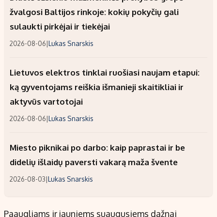
žvalgosi Baltijos rinkoje: kokių pokyčių gali
sulaukti pirkėjai ir tiekėjai
2026-08-06
|
Lukas Snarskis
Lietuvos elektros tinklai ruošiasi naujam etapui:
ką gyventojams reiškia išmanieji skaitikliai ir
aktyvūs vartotojai
2026-08-06
|
Lukas Snarskis
Miesto piknikai po darbo: kaip paprastai ir be
didelių išlaidų paversti vakarą maža švente
2026-08-03
|
Lukas Snarskis
Paaugliams ir jauniems suaugusiems dažnai