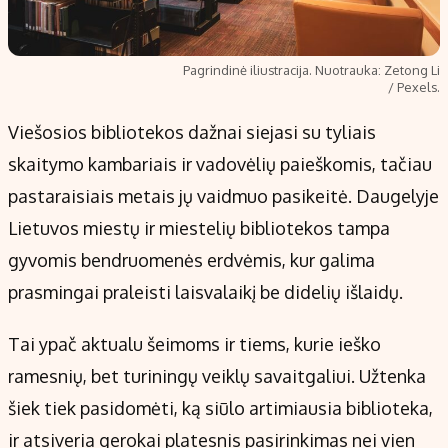
Pagrindinė iliustracija. Nuotrauka: Zetong Li
/ Pexels.
Viešosios bibliotekos dažnai siejasi su tyliais
skaitymo kambariais ir vadovėlių paieškomis, tačiau
pastaraisiais metais jų vaidmuo pasikeitė. Daugelyje
Lietuvos miestų ir miestelių bibliotekos tampa
gyvomis bendruomenės erdvėmis, kur galima
prasmingai praleisti laisvalaikį be didelių išlaidų.
Tai ypač aktualu šeimoms ir tiems, kurie ieško
ramesnių, bet turiningų veiklų savaitgaliui. Užtenka
šiek tiek pasidomėti, ką siūlo artimiausia biblioteka,
ir atsiveria gerokai platesnis pasirinkimas nei vien