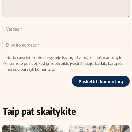
Noriu savo interneto naršyklėje išsaugoti vardą, el. pašto adresą ir
interneto puslapį, kad jų nebereiktų įvesti iš naujo, kai kitą kartą vėl
norėsiu parašyti komentarą.
Taip pat skaitykite