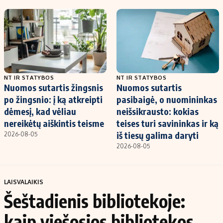
NT IR STATYBOS
NT IR STATYBOS
Nuomos sutartis žingsnis
Nuomos sutartis
po žingsnio: į ką atkreipti
pasibaigė, o nuomininkas
dėmesį, kad vėliau
neišsikrausto: kokias
nereikėtų aiškintis teisme
teises turi savininkas ir ką
iš tiesų galima daryti
2026-08-05
2026-08-05
LAISVALAIKIS
Šeštadienis bibliotekoje:
kaip viešosios bibliotekos