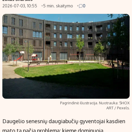
2026-07-03, 10:55
5 min. skaitymo
0
Populiarios temos
Titulinis
Investavimas
Nedarbo išmokos skaičiuoklė
Akcijų rinka
Indėliai
Saulės elektrinės
Indėlių skaičiuoklė
Kriptovaliutos
Būsto finansai
Infliacija
Įdomios naujienos
Migracija
Redakcija
Apie mus
Pagrindinė iliustracija. Nuotrauka: SHOX
Redakcijos politika
ART / Pexels.
Privatumo politika
Daugelio senesnių daugiabučių gyventojai kasdien
Turinio žymėjimo taisyklės
mato tą pačią problemą: kieme dominuoja