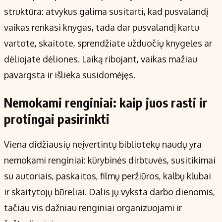
struktūra: atvykus galima susitarti, kad pusvalandį
vaikas renkasi knygas, tada dar pusvalandį kartu
vartote, skaitote, sprendžiate užduočių knygeles ar
dėliojate dėliones. Laiką ribojant, vaikas mažiau
pavargsta ir išlieka susidomėjęs.
Nemokami renginiai: kaip juos rasti ir
protingai pasirinkti
Viena didžiausių neįvertintų bibliotekų naudų yra
nemokami renginiai: kūrybinės dirbtuvės, susitikimai
su autoriais, paskaitos, filmų peržiūros, kalbų klubai
ir skaitytojų būreliai. Dalis jų vyksta darbo dienomis,
tačiau vis dažniau renginiai organizuojami ir