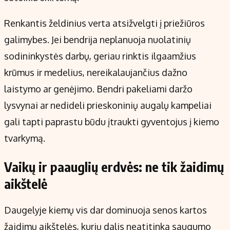
Renkantis želdinius verta atsižvelgti į priežiūros
galimybes. Jei bendrija neplanuoja nuolatinių
sodininkystės darbų, geriau rinktis ilgaamžius
krūmus ir medelius, nereikalaujančius dažno
laistymo ar genėjimo. Bendri pakeliami daržo
lysvynai ar nedideli prieskoninių augalų kampeliai
gali tapti paprastu būdu įtraukti gyventojus į kiemo
tvarkymą.
Vaikų ir paauglių erdvės: ne tik žaidimų
aikštelė
Daugelyje kiemų vis dar dominuoja senos kartos
žaidimų aikštelės, kurių dalis neatitinka saugumo