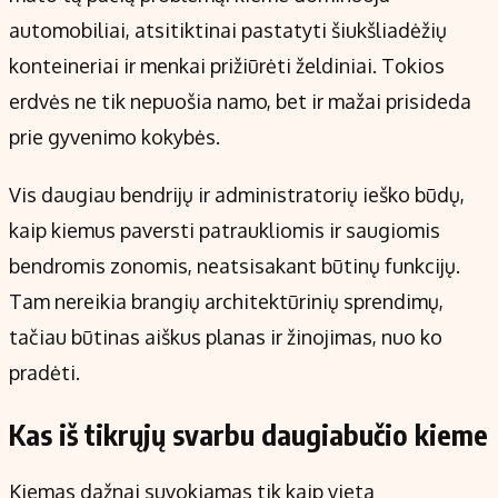
Kontaktai
automobiliai, atsitiktinai pastatyti šiukšliadėžių
Regionų naujienos
konteineriai ir menkai prižiūrėti želdiniai. Tokios
Indėlių palūkanos
erdvės ne tik nepuošia namo, bet ir mažai prisideda
prie gyvenimo kokybės.
Vis daugiau bendrijų ir administratorių ieško būdų,
kaip kiemus paversti patraukliomis ir saugiomis
bendromis zonomis, neatsisakant būtinų funkcijų.
Tam nereikia brangių architektūrinių sprendimų,
tačiau būtinas aiškus planas ir žinojimas, nuo ko
pradėti.
Kas iš tikrųjų svarbu daugiabučio kieme
Kiemas dažnai suvokiamas tik kaip vieta