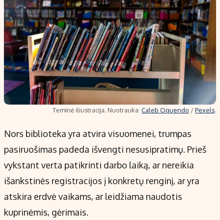
Teminė iliustracija. Nuotrauka:
Caleb Oquendo
/
Pexels
.
Nors biblioteka yra atvira visuomenei, trumpas
pasiruošimas padeda išvengti nesusipratimų. Prieš
vykstant verta patikrinti darbo laiką, ar nereikia
išankstinės registracijos į konkretų renginį, ar yra
atskira erdvė vaikams, ar leidžiama naudotis
kuprinėmis, gėrimais.