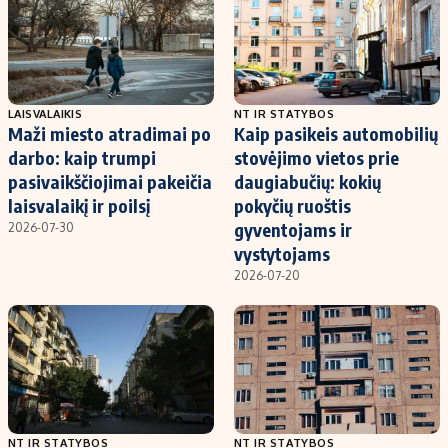
LAISVALAIKIS
NT IR STATYBOS
Maži miesto atradimai po
Kaip pasikeis automobilių
darbo: kaip trumpi
stovėjimo vietos prie
pasivaikščiojimai pakeičia
daugiabučių: kokių
laisvalaikį ir poilsį
pokyčių ruoštis
gyventojams ir
2026-07-30
vystytojams
2026-07-20
NT IR STATYBOS
NT IR STATYBOS