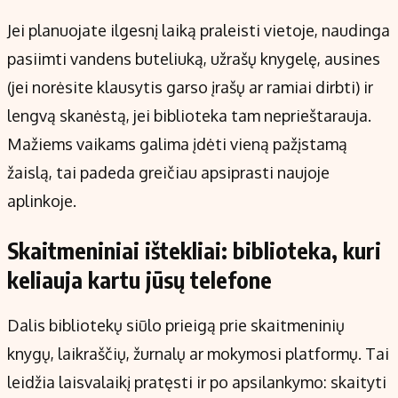
Jei planuojate ilgesnį laiką praleisti vietoje, naudinga
pasiimti vandens buteliuką, užrašų knygelę, ausines
(jei norėsite klausytis garso įrašų ar ramiai dirbti) ir
lengvą skanėstą, jei biblioteka tam neprieštarauja.
Mažiems vaikams galima įdėti vieną pažįstamą
žaislą, tai padeda greičiau apsiprasti naujoje
aplinkoje.
Skaitmeniniai ištekliai: biblioteka, kuri
keliauja kartu jūsų telefone
Dalis bibliotekų siūlo prieigą prie skaitmeninių
knygų, laikraščių, žurnalų ar mokymosi platformų. Tai
leidžia laisvalaikį pratęsti ir po apsilankymo: skaityti