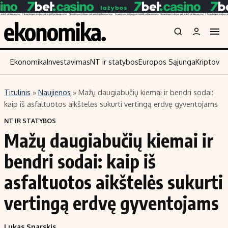
Ekonomika
Investavimas
NT ir statybos
Europos Sąjunga
Kriptoval
Titulinis
»
Naujienos
»
Mažų daugiabučių kiemai ir bendri sodai:
Turinys
Skaitykite
kaip iš asfaltuotos aikštelės sukurti vertingą erdvę gyventojams
Naujienos
Finansai
NT IR STATYBOS
Mažų daugiabučių kiemai ir
Aplinka
Įmonės
Verslas
Žemės ūkis
bendri sodai: kaip iš
Energetika
Technologijos
asfaltuotos aikštelės sukurti
Ekonomika
Laisvalaikis
vertingą erdvę gyventojams
Politika
NT ir statybos
Lukas Snarskis