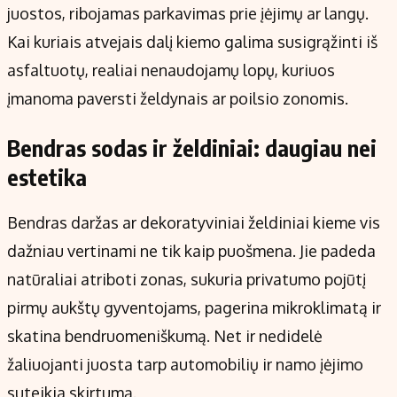
juostos, ribojamas parkavimas prie įėjimų ar langų.
Kai kuriais atvejais dalį kiemo galima susigrąžinti iš
asfaltuotų, realiai nenaudojamų lopų, kuriuos
įmanoma paversti želdynais ar poilsio zonomis.
Bendras sodas ir želdiniai: daugiau nei
estetika
Bendras daržas ar dekoratyviniai želdiniai kieme vis
dažniau vertinami ne tik kaip puošmena. Jie padeda
natūraliai atriboti zonas, sukuria privatumo pojūtį
pirmų aukštų gyventojams, pagerina mikroklimatą ir
skatina bendruomeniškumą. Net ir nedidelė
žaliuojanti juosta tarp automobilių ir namo įėjimo
suteikia skirtumą.