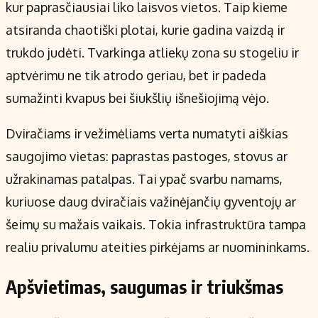
kur paprasčiausiai liko laisvos vietos. Taip kieme
atsiranda chaotiški plotai, kurie gadina vaizdą ir
trukdo judėti. Tvarkinga atliekų zona su stogeliu ir
aptvėrimu ne tik atrodo geriau, bet ir padeda
sumažinti kvapus bei šiukšlių išnešiojimą vėjo.
Dviračiams ir vežimėliams verta numatyti aiškias
saugojimo vietas: paprastas pastoges, stovus ar
užrakinamas patalpas. Tai ypač svarbu namams,
kuriuose daug dviračiais važinėjančių gyventojų ar
šeimų su mažais vaikais. Tokia infrastruktūra tampa
realiu privalumu ateities pirkėjams ar nuomininkams.
Apšvietimas, saugumas ir triukšmas