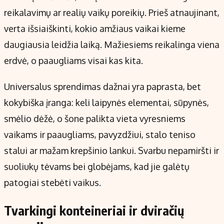
reikalavimų ar realių vaikų poreikių. Prieš atnaujinant,
verta išsiaiškinti, kokio amžiaus vaikai kieme
daugiausia leidžia laiką. Mažiesiems reikalinga viena
erdvė, o paaugliams visai kas kita.
Universalus sprendimas dažnai yra paprasta, bet
kokybiška įranga: keli laipynės elementai, sūpynės,
smėlio dėžė, o šone palikta vieta vyresniems
vaikams ir paaugliams, pavyzdžiui, stalo teniso
stalui ar mažam krepšinio lankui. Svarbu nepamiršti ir
suoliukų tėvams bei globėjams, kad jie galėtų
patogiai stebėti vaikus.
Tvarkingi konteineriai ir dviračių