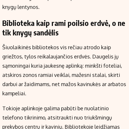
knygų lentynos.
Biblioteka kaip rami poilsio erdvė, o ne
tik knygų sandėlis
Šiuolaikinės bibliotekos vis rečiau atrodo kaip
griežtos, tylos reikalaujančios erdvės. Daugelis jų
sąmoningai kuria jaukesnę aplinką: minkšti foteliai,
atskiros zonos ramiai veiklai, mažesni stalai, skirti
darbui ar žaidimams, net mažos kavinukės ar arbatos
kampeliai.
Tokioje aplinkoje galima pabūti be nuolatinio
telefono tikrinimo, atsitraukti nuo triukšmingų
prekybos centrų ir kavinių. Bibliotekoje leidžiamas