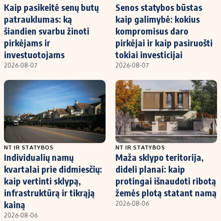
Kaip pasikeitė senų butų
Senos statybos būstas
patrauklumas: ką
kaip galimybė: kokius
šiandien svarbu žinoti
kompromisus daro
pirkėjams ir
pirkėjai ir kaip pasiruošti
investuotojams
tokiai investicijai
2026-08-07
2026-08-07
NT IR STATYBOS
NT IR STATYBOS
Individualių namų
Maža sklypo teritorija,
kvartalai prie didmiesčių:
dideli planai: kaip
kaip vertinti sklypą,
protingai išnaudoti ribotą
infrastruktūrą ir tikrąją
žemės plotą statant namą
kainą
2026-08-06
2026-08-06