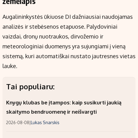
žemėlapis
Augalininkystės ūkiuose DI dažniausiai naudojamas
analizės ir stebėsenos etapuose. Palydoviniai
vaizdai, dronų nuotraukos, dirvožemio ir
meteorologiniai duomenys yra sujungiami į vieną
sistemą, kuri automatiškai nustato jautresnes vietas
lauke.
Tai populiaru:
Knygų klubas be įtampos: kaip susikurti jaukią
skaitymo bendruomenę ir neišvargti
2026-08-08
|
Lukas Snarskis