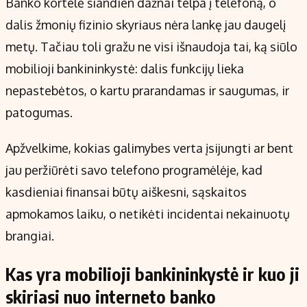
Banko kortelė šiandien dažnai telpa į telefoną, o
Kontaktai
dalis žmonių fizinio skyriaus nėra lankę jau daugelį
Regionų naujienos
metų. Tačiau toli gražu ne visi išnaudoja tai, ką siūlo
Indėlių palūkanos
mobilioji bankininkystė: dalis funkcijų lieka
nepastebėtos, o kartu prarandamas ir saugumas, ir
patogumas.
Apžvelkime, kokias galimybes verta įsijungti ar bent
jau peržiūrėti savo telefono programėlėje, kad
kasdieniai finansai būtų aiškesni, sąskaitos
apmokamos laiku, o netikėti incidentai nekainuotų
brangiai.
Kas yra mobilioji bankininkystė ir kuo ji
skiriasi nuo interneto banko