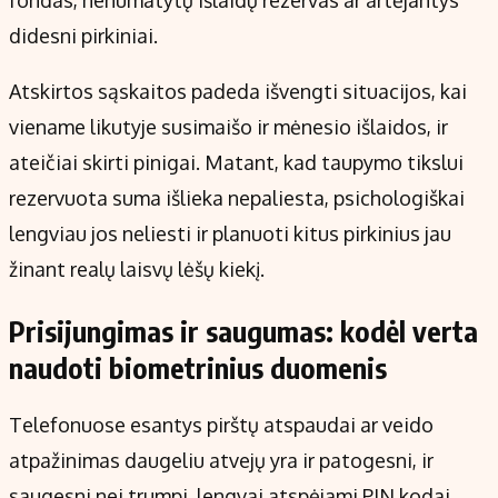
fondas, nenumatytų išlaidų rezervas ar artėjantys
didesni pirkiniai.
Atskirtos sąskaitos padeda išvengti situacijos, kai
viename likutyje susimaišo ir mėnesio išlaidos, ir
ateičiai skirti pinigai. Matant, kad taupymo tikslui
rezervuota suma išlieka nepaliesta, psichologiškai
lengviau jos neliesti ir planuoti kitus pirkinius jau
žinant realų laisvų lėšų kiekį.
Prisijungimas ir saugumas: kodėl verta
naudoti biometrinius duomenis
Telefonuose esantys pirštų atspaudai ar veido
atpažinimas daugeliu atvejų yra ir patogesni, ir
saugesni nei trumpi, lengvai atspėjami PIN kodai.