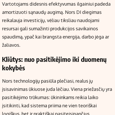
Vartotojams didesnis efektyvumas ilgainiui padeda
amortizuoti sąnaudų augimą. Nors DI diegimas
reikalauja investicijų, vėliau tiksliau naudojami
resursai gali sumažinti produkcijos savikainos
spaudimą, ypač kai brangsta energija, darbo jėga ar
žaliavos.
Kliūtys: nuo pasitikėjimo iki duomenų
kokybės
Nors technologijų pasiūla plečiasi, realus jų
įsisavinimas ūkiuose juda lėčiau. Viena priežasčių yra
pasitikėjimo trūkumas: ūkininkams reikia laiko
įsitikinti, kad sistema priima ne vien teoriškai
logiškus, bet ir praktiškai pasiteisinančius