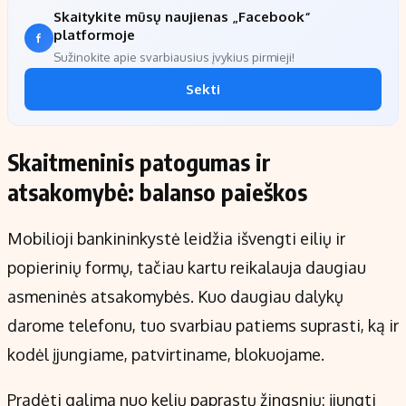
Skaitykite mūsų naujienas „Facebook“
platformoje
Sužinokite apie svarbiausius įvykius pirmieji!
Sekti
Skaitmeninis patogumas ir
atsakomybė: balanso paieškos
Mobilioji bankininkystė leidžia išvengti eilių ir
popierinių formų, tačiau kartu reikalauja daugiau
asmeninės atsakomybės. Kuo daugiau dalykų
darome telefonu, tuo svarbiau patiems suprasti, ką ir
kodėl įjungiame, patvirtiname, blokuojame.
Pradėti galima nuo kelių paprastų žingsnių: įjungti