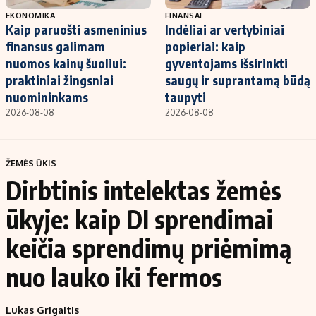
EKONOMIKA
FINANSAI
Kaip paruošti asmeninius
Indėliai ar vertybiniai
finansus galimam
popieriai: kaip
nuomos kainų šuoliui:
gyventojams išsirinkti
praktiniai žingsniai
saugų ir suprantamą būdą
nuomininkams
taupyti
2026-08-08
2026-08-08
ŽEMĖS ŪKIS
Dirbtinis intelektas žemės
ūkyje: kaip DI sprendimai
keičia sprendimų priėmimą
nuo lauko iki fermos
Lukas Grigaitis