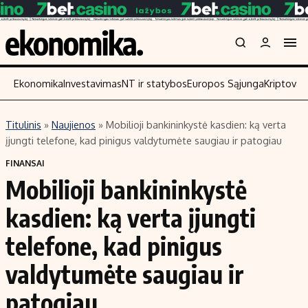
Ekonomika
Investavimas
NT ir statybos
Europos Sąjunga
Kriptoval
Titulinis
»
Naujienos
»
Mobilioji bankininkystė kasdien: ką verta
Turinys
Skaitykite
įjungti telefone, kad pinigus valdytumėte saugiau ir patogiau
Naujienos
Finansai
FINANSAI
Mobilioji bankininkystė
Aplinka
Įmonės
Verslas
Žemės ūkis
kasdien: ką verta įjungti
Energetika
Technologijos
telefone, kad pinigus
Ekonomika
Laisvalaikis
valdytumėte saugiau ir
Politika
NT ir statybos
patogiau