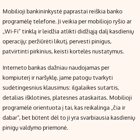
Mobilioji bankininkystė paprastai reiškia banko
programėlę telefone. Ji veikia per mobiliojo ryšio ar
„Wi-Fi“ tinklą ir leidžia atlikti didžiąją dalį kasdienių
operacijų: peržiūrėti likutį, pervesti pinigus,
patvirtinti pirkinius, keisti kortelės nustatymus.
Interneto bankas dažniau naudojamas per
kompiuterį ir naršyklę, jame patogu tvarkyti
sudėtingesnius klausimus: ilgalaikes sutartis,
detalias išklotines, platesnes ataskaitas. Mobilioji
programėlė orientuota į tai, kas reikalinga „čia ir
dabar“, bet būtent dėl to ji yra svarbiausia kasdienių
pinigų valdymo priemonė.