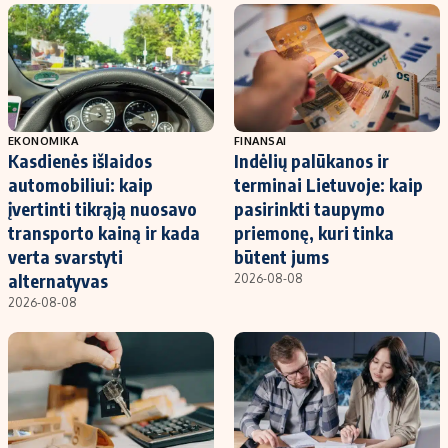
EKONOMIKA
FINANSAI
Kasdienės išlaidos
Indėlių palūkanos ir
automobiliui: kaip
terminai Lietuvoje: kaip
įvertinti tikrąją nuosavo
pasirinkti taupymo
transporto kainą ir kada
priemonę, kuri tinka
verta svarstyti
būtent jums
alternatyvas
2026-08-08
2026-08-08