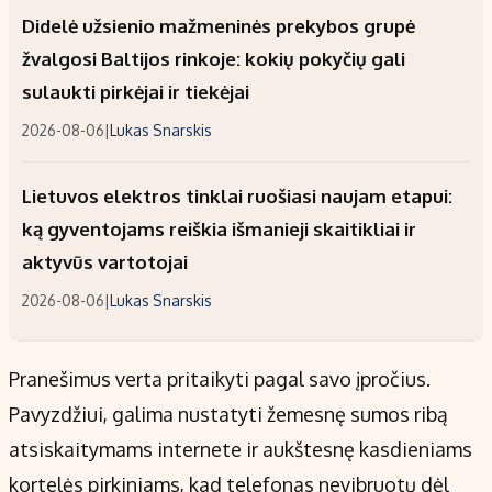
Didelė užsienio mažmeninės prekybos grupė
žvalgosi Baltijos rinkoje: kokių pokyčių gali
sulaukti pirkėjai ir tiekėjai
2026-08-06
|
Lukas Snarskis
Lietuvos elektros tinklai ruošiasi naujam etapui:
ką gyventojams reiškia išmanieji skaitikliai ir
aktyvūs vartotojai
2026-08-06
|
Lukas Snarskis
Pranešimus verta pritaikyti pagal savo įpročius.
Pavyzdžiui, galima nustatyti žemesnę sumos ribą
atsiskaitymams internete ir aukštesnę kasdieniams
kortelės pirkiniams, kad telefonas nevibruotų dėl