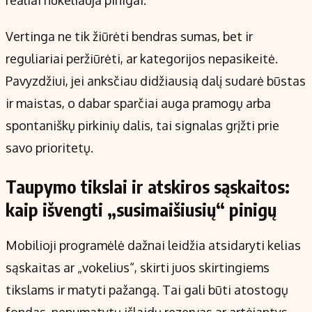
realiai nukeliauja pinigai.
Vertinga ne tik žiūrėti bendras sumas, bet ir
reguliariai peržiūrėti, ar kategorijos nepasikeitė.
Pavyzdžiui, jei anksčiau didžiausią dalį sudarė būstas
ir maistas, o dabar sparčiai auga pramogų arba
spontaniškų pirkinių dalis, tai signalas grįžti prie
savo prioritetų.
Taupymo tikslai ir atskiros sąskaitos:
kaip išvengti „susimaišiusių“ pinigų
Mobilioji programėlė dažnai leidžia atsidaryti kelias
sąskaitas ar „vokelius“, skirti juos skirtingiems
tikslams ir matyti pažangą. Tai gali būti atostogų