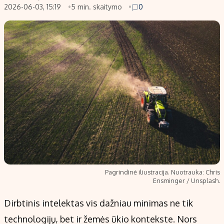
2026-06-03, 15:19
5 min. skaitymo
0
Pagrindinė iliustracija. Nuotrauka: Chris
Ensminger / Unsplash.
Dirbtinis intelektas vis dažniau minimas ne tik
technologijų, bet ir žemės ūkio kontekste. Nors