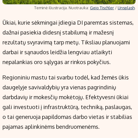
Teminė iliustracija. Nuotrauka:
Geio Tischler
/
Unsplash
.
Ūkiai, kurie sėkmingai įdiegia DI paremtas sistemas,
dažnai pasiekia didesnį stabilumą ir mažesnį
rezultatų svyravimą tarp metų. Tiksliau planuojami
darbai ir sąnaudos leidžia lengviau atlaikyti
nepalankias oro sąlygas ar rinkos pokyčius.
Regioniniu mastu tai svarbu todėl, kad žemės ūkis
daugelyje savivaldybių yra vienas pagrindinių
darbdavių ir mokesčių mokėtojų. Efektyvesni ūkiai
gali investuoti į infrastruktūrą, techniką, paslaugas,
o tai generuoja papildomas darbo vietas ir stabilias
pajamas aplinkinėms bendruomenėms.