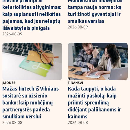
keturioliktas atlyginimas:
tampa nauja norma: ką
kaip suplanuoti netikėtas
turi žinoti gyventojai ir
pajamas, kad jos netaptų
smulkus verslas
iššvaistytais pinigais
2026-08-09
2026-08-09
ĮMONĖS
FINANSAI
Mažas fintech iš Vilniaus
Kada taupyti, o kada
susitarė su užsienio
mažinti paskolą: kaip
banku: kaip mokėjimų
priimti sprendimą
partnerystės padeda
didėjant palūkanoms ir
smulkiam verslui
kainoms
2026-08-08
2026-08-08