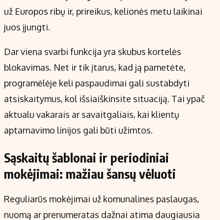
už Europos ribų ir, prireikus, kelionės metu laikinai
juos įjungti.
Dar viena svarbi funkcija yra skubus kortelės
blokavimas. Net ir tik įtarus, kad ją pametėte,
programėlėje keli paspaudimai gali sustabdyti
atsiskaitymus, kol išsiaiškinsite situaciją. Tai ypač
aktualu vakarais ar savaitgaliais, kai klientų
aptarnavimo linijos gali būti užimtos.
Sąskaitų šablonai ir periodiniai
mokėjimai: mažiau šansų vėluoti
Reguliarūs mokėjimai už komunalines paslaugas,
nuomą ar prenumeratas dažnai atima daugiausia