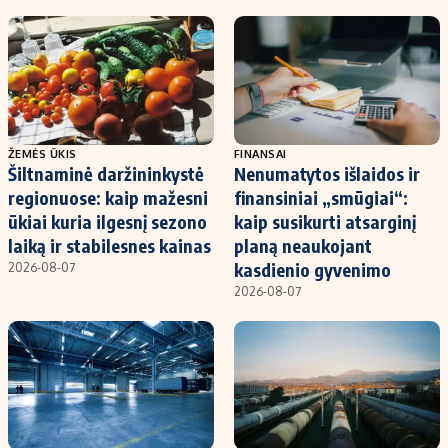
ŽEMĖS ŪKIS
FINANSAI
Šiltnaminė daržininkystė
Nenumatytos išlaidos ir
regionuose: kaip mažesni
finansiniai „smūgiai“:
ūkiai kuria ilgesnį sezono
kaip susikurti atsarginį
laiką ir stabilesnes kainas
planą neaukojant
kasdienio gyvenimo
2026-08-07
2026-08-07