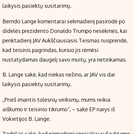
Kontaktai
laikysis pasiektų susitarimų.
Regionų naujienos
Berndo Lange komentarai sekmadienį pasirodė po
Indėlių palūkanos
didelės prezidento Donaldo Trumpo nesėkmės, kai
penktadienį JAV Aukščiausiasis Teismas nusprendė,
kad teisinis pagrindas, kuriuo jis rėmėsi
nustatydamas daugelį savo muitų, yra netinkamas.
B. Lange sakė, kad niekas nežino, ar JAV vis dar
laikysis pasiektų susitarimų.
„Prieš imantis tolesnių veiksmų, mums reikia
aiškumo ir teisinio tikrumo“, – sakė EP narys iš
Vokietijos B. Lange.
Todėl jis sakė, kad pirmadienį specialiai sušauktame