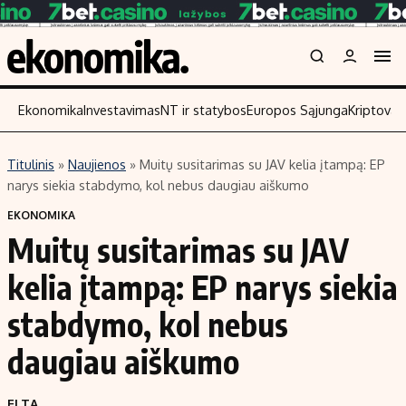
Ekonomika
Investavimas
NT ir statybos
Europos Sąjunga
Kriptoval
Titulinis
»
Naujienos
»
Muitų susitarimas su JAV kelia įtampą: EP
Turinys
Skaitykite
narys siekia stabdymo, kol nebus daugiau aiškumo
Naujienos
Finansai
EKONOMIKA
Muitų susitarimas su JAV
Aplinka
Įmonės
Verslas
Žemės ūkis
kelia įtampą: EP narys siekia
Energetika
Technologijos
stabdymo, kol nebus
Ekonomika
Laisvalaikis
daugiau aiškumo
Politika
NT ir statybos
ELTA