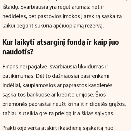
išlaidų. Svarbiausia yra reguliarumas: net ir
nedidelės, bet pastovios įmokos į atskirą sąskaitą
laikui bėgant sukuria apčiuopiamą rezervą.
Kur laikyti atsarginį fondą ir kaip juo
naudotis?
Finansinei pagalvei svarbiausia likvidumas ir
patikimumas. Dėl to dažniausiai pasirenkami
indėliai, kaupiamosios ar paprastos kasdienės
sąskaitos bankuose ar kredito unijose. Šios
priemonės paprastai neužtikrina itin didelės grąžos,
tačiau suteikia greitą prieigą ir aiškias sąlygas.
Praktikoje verta atskirti kasdienę sąskaitą nuo