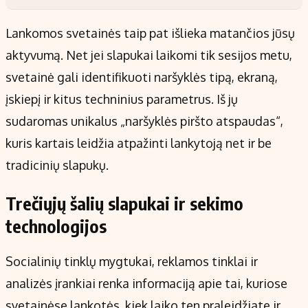
Lankomos svetainės taip pat išlieka matančios jūsų
aktyvumą. Net jei slapukai laikomi tik sesijos metu,
svetainė gali identifikuoti naršyklės tipą, ekraną,
įskiepį ir kitus techninius parametrus. Iš jų
sudaromas unikalus „naršyklės piršto atspaudas“,
kuris kartais leidžia atpažinti lankytoją net ir be
tradicinių slapukų.
Trečiųjų šalių slapukai ir sekimo
technologijos
Socialinių tinklų mygtukai, reklamos tinklai ir
analizės įrankiai renka informaciją apie tai, kuriose
svetainėse lankotės, kiek laiko ten praleidžiate ir