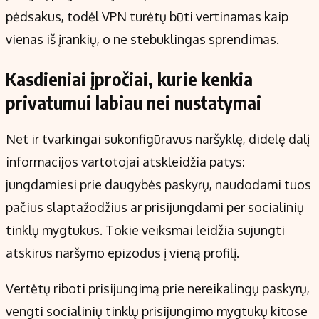
pėdsakus, todėl VPN turėtų būti vertinamas kaip
vienas iš įrankių, o ne stebuklingas sprendimas.
Kasdieniai įpročiai, kurie kenkia
privatumui labiau nei nustatymai
Net ir tvarkingai sukonfigūravus naršyklę, didelę dalį
informacijos vartotojai atskleidžia patys:
jungdamiesi prie daugybės paskyrų, naudodami tuos
pačius slaptažodžius ar prisijungdami per socialinių
tinklų mygtukus. Tokie veiksmai leidžia sujungti
atskirus naršymo epizodus į vieną profilį.
Vertėtų riboti prisijungimą prie nereikalingų paskyrų,
vengti socialinių tinklų prisijungimo mygtukų kitose