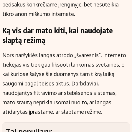
pėdsakus konkrečiame įrenginyje, bet nesuteikia
tikro anonimiškumo internete.
Ką vis dar mato kiti, kai naudojate
slaptą režimą
Nors naršyklės langas atrodo „švaresnis“, interneto
tiekėjas vis tiek gali fiksuoti lankomas svetaines, o
kai kuriose šalyse šie duomenys tam tikrą laiką
saugomi pagal teisės aktus. Darbdaviai,
naudojantys filtravimo ar stebėsenos sistemas,
mato srautą nepriklausomai nuo to, ar langas
atidarytas įprastame, ar slaptame režime.
Tai populiaru: