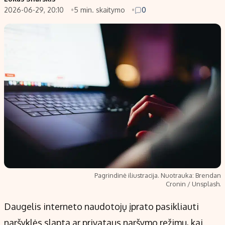
2026-06-29, 20:10
5 min. skaitymo
0
Populiarios temos
Titulinis
Investavimas
Nedarbo išmokos skaičiuoklė
Akcijų rinka
Indėliai
Saulės elektrinės
Indėlių skaičiuoklė
Kriptovaliutos
Būsto finansai
Infliacija
Įdomios naujienos
Migracija
Redakcija
Apie mus
Pagrindinė iliustracija. Nuotrauka: Brendan
Redakcijos politika
Cronin / Unsplash.
Privatumo politika
Daugelis interneto naudotojų įprato pasikliauti
Turinio žymėjimo taisyklės
naršyklės slapta ar privataus naršymo režimu, kai