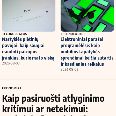
TECHNOLOGIJOS
TECHNOLOGIJOS
Naršyklės plėtinių
Elektroniniai parašai
pavojai: kaip saugiai
programėlėse: kaip
naudoti patogius
mobilios tapatybės
įrankius, kurie mato viską
sprendimai keičia sutartis
ir kasdienius reikalus
2026-08-03
2026-08-03
EKONOMIKA
Kaip pasiruošti atlyginimo
kritimui ar netekimui: