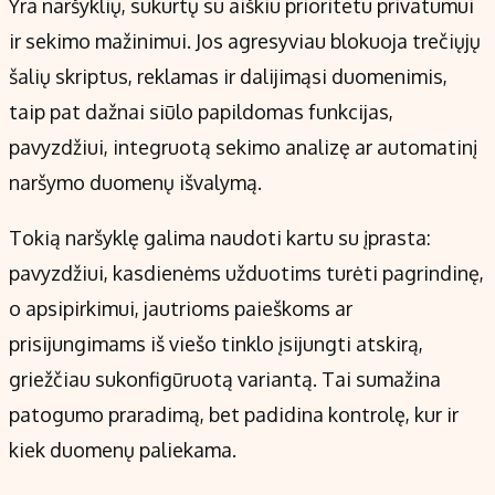
Yra naršyklių, sukurtų su aiškiu prioritetu privatumui
ir sekimo mažinimui. Jos agresyviau blokuoja trečiųjų
šalių skriptus, reklamas ir dalijimąsi duomenimis,
taip pat dažnai siūlo papildomas funkcijas,
pavyzdžiui, integruotą sekimo analizę ar automatinį
naršymo duomenų išvalymą.
Tokią naršyklę galima naudoti kartu su įprasta:
pavyzdžiui, kasdienėms užduotims turėti pagrindinę,
o apsipirkimui, jautrioms paieškoms ar
prisijungimams iš viešo tinklo įsijungti atskirą,
griežčiau sukonfigūruotą variantą. Tai sumažina
patogumo praradimą, bet padidina kontrolę, kur ir
kiek duomenų paliekama.