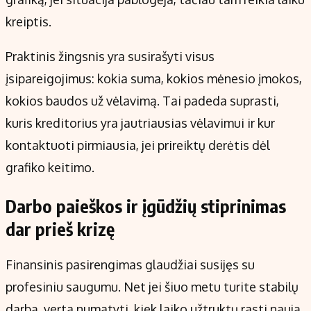
kreiptis.
Praktinis žingsnis yra susirašyti visus
įsipareigojimus: kokia suma, kokios mėnesio įmokos,
kokios baudos už vėlavimą. Tai padeda suprasti,
kuris kreditorius yra jautriausias vėlavimui ir kur
kontaktuoti pirmiausia, jei prireiktų derėtis dėl
grafiko keitimo.
Darbo paieškos ir įgūdžių stiprinimas
dar prieš krizę
Finansinis pasirengimas glaudžiai susijęs su
profesiniu saugumu. Net jei šiuo metu turite stabilų
darbą, verta numatyti, kiek laiko užtruktų rasti naują