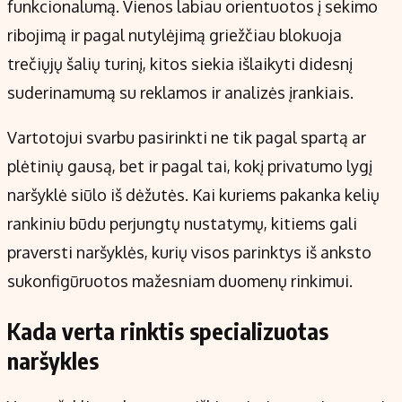
funkcionalumą. Vienos labiau orientuotos į sekimo
ribojimą ir pagal nutylėjimą griežčiau blokuoja
trečiųjų šalių turinį, kitos siekia išlaikyti didesnį
suderinamumą su reklamos ir analizės įrankiais.
Vartotojui svarbu pasirinkti ne tik pagal spartą ar
plėtinių gausą, bet ir pagal tai, kokį privatumo lygį
naršyklė siūlo iš dėžutės. Kai kuriems pakanka kelių
rankiniu būdu perjungtų nustatymų, kitiems gali
praversti naršyklės, kurių visos parinktys iš anksto
sukonfigūruotos mažesniam duomenų rinkimui.
Kada verta rinktis specializuotas
naršykles