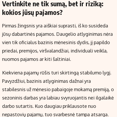
Vertinkite ne tik sumą, bet ir riziką:
kokios jūsų pajamos?
Pirmas žingsnis yra aiškiai suprasti, iš ko susideda
jūsų dabartinės pajamos. Daugelio atlyginimas nėra
vien tik oficialus bazinis mėnesinis dydis, jį papildo
priedai, premijos, viršvalandžiai, individuali veikla,
nuomos pajamos ar kiti šaltiniai.
Kiekviena pajamų rūšis turi skirtingą stabilumo lygį.
Pavyzdžiui, bazinis atlyginimas dažnai yra
stabilesnis už mėnesio pabaigoje mokamą premiją, o
sezoninis darbas yra labiau svyruojantis nei ilgalaikė
darbo sutartis. Kuo daugiau priklausote nuo
nepastovių pajamų, tuo svarbesnė tampa atsarga.