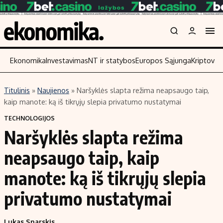
Ekonomika
Investavimas
NT ir statybos
Europos Sąjunga
Kriptoval
Titulinis
»
Naujienos
»
Naršyklės slapta režima neapsaugo taip,
Turinys
Skaitykite
kaip manote: ką iš tikrųjų slepia privatumo nustatymai
Naujienos
Finansai
TECHNOLOGIJOS
Naršyklės slapta režima
Aplinka
Įmonės
Verslas
Žemės ūkis
neapsaugo taip, kaip
Energetika
Technologijos
manote: ką iš tikrųjų slepia
Ekonomika
Laisvalaikis
privatumo nustatymai
Politika
NT ir statybos
Lukas Snarskis