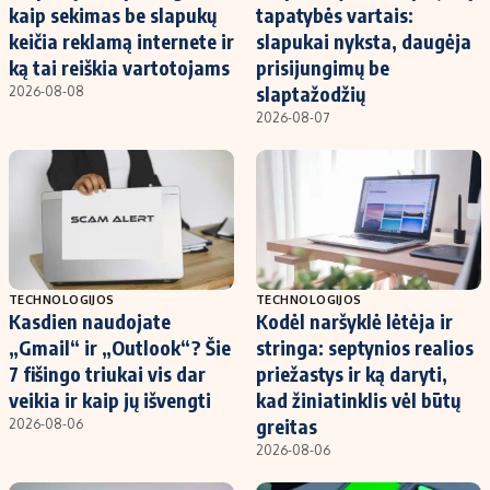
kaip sekimas be slapukų
tapatybės vartais:
keičia reklamą internete ir
slapukai nyksta, daugėja
ką tai reiškia vartotojams
prisijungimų be
slaptažodžių
2026-08-08
2026-08-07
TECHNOLOGIJOS
TECHNOLOGIJOS
Kasdien naudojate
Kodėl naršyklė lėtėja ir
„Gmail“ ir „Outlook“? Šie
stringa: septynios realios
7 fišingo triukai vis dar
priežastys ir ką daryti,
veikia ir kaip jų išvengti
kad žiniatinklis vėl būtų
greitas
2026-08-06
2026-08-06