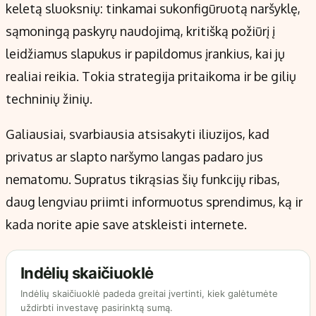
keletą sluoksnių: tinkamai sukonfigūruotą naršyklę,
sąmoningą paskyrų naudojimą, kritišką požiūrį į
leidžiamus slapukus ir papildomus įrankius, kai jų
realiai reikia. Tokia strategija pritaikoma ir be gilių
techninių žinių.
Galiausiai, svarbiausia atsisakyti iliuzijos, kad
privatus ar slapto naršymo langas padaro jus
nematomu. Supratus tikrąsias šių funkcijų ribas,
daug lengviau priimti informuotus sprendimus, ką ir
kada norite apie save atskleisti internete.