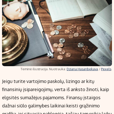
Teminė iliustracija. Nuotrauka:
Dziana Hasanbekava
/
Pexels
.
Jeigu turite vartojimo paskolų, lizingo ar kitų
finansinių įsipareigojimų, verta iš anksto žinoti, kaip
elgsitės sumažėjus pajamoms. Finansų įstaigos
dažnai siūlo galimybes laikinai keisti grąžinimo
grafiką, jei situacija pablogėja, tačiau tam reikia laiku