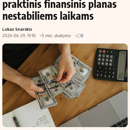
praktinis finansinis planas
nestabiliems laikams
Lukas Snarskis
2026-06-29, 19:10
5 min. skaitymo
0