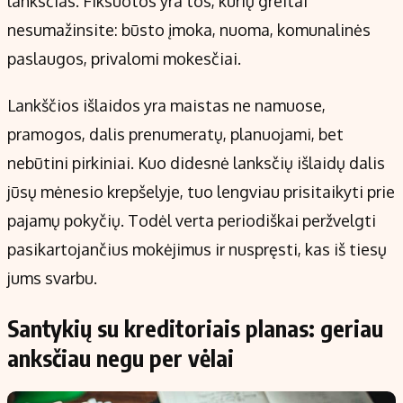
lanksčias. Fiksuotos yra tos, kurių greitai
nesumažinsite: būsto įmoka, nuoma, komunalinės
paslaugos, privalomi mokesčiai.
Lankščios išlaidos yra maistas ne namuose,
pramogos, dalis prenumeratų, planuojami, bet
nebūtini pirkiniai. Kuo didesnė lanksčių išlaidų dalis
jūsų mėnesio krepšelyje, tuo lengviau prisitaikyti prie
pajamų pokyčių. Todėl verta periodiškai peržvelgti
pasikartojančius mokėjimus ir nuspręsti, kas iš tiesų
jums svarbu.
Santykių su kreditoriais planas: geriau
anksčiau negu per vėlai