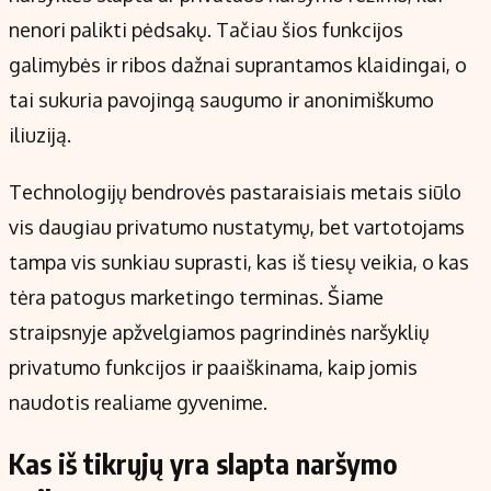
Kontaktai
nenori palikti pėdsakų. Tačiau šios funkcijos
Regionų naujienos
galimybės ir ribos dažnai suprantamos klaidingai, o
Indėlių palūkanos
tai sukuria pavojingą saugumo ir anonimiškumo
iliuziją.
Technologijų bendrovės pastaraisiais metais siūlo
vis daugiau privatumo nustatymų, bet vartotojams
tampa vis sunkiau suprasti, kas iš tiesų veikia, o kas
tėra patogus marketingo terminas. Šiame
straipsnyje apžvelgiamos pagrindinės naršyklių
privatumo funkcijos ir paaiškinama, kaip jomis
naudotis realiame gyvenime.
Kas iš tikrųjų yra slapta naršymo