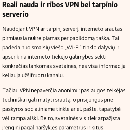
Reali nauda ir ribos VPN bei tarpinio
serverio
Naudojant VPN ar tarpinį serverį, interneto srautas
pirmiausia nukreipiamas per papildomą tašką. Tai
padeda nuo smalsių viešo „Wi-Fi“ tinklo dalyvių ir
apsunkina interneto tiekėjo galimybes sekti
konkrečias lankomas svetaines, nes visa informacija
keliauja užšifruotu kanalu.
Tačiau VPN nepaverčia anonimu: paslaugos teikėjas
techniškai gali matyti srautą, o prisijungus prie
paskyros socialiniame tinkle ar el. pašte, tapatybė
vėl tampa aiški. Be to, svetainės vis tiek atpažįsta
įrenginį pagal naršyklės parametrus ir kitus