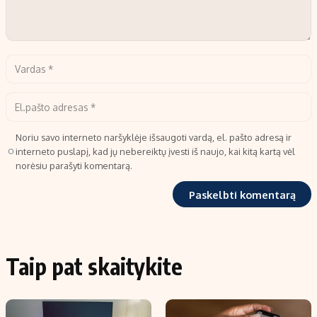
Noriu savo interneto naršyklėje išsaugoti vardą, el. pašto adresą ir
interneto puslapį, kad jų nebereiktų įvesti iš naujo, kai kitą kartą vėl
norėsiu parašyti komentarą.
Taip pat skaitykite