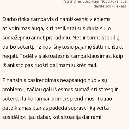
Pagrindinė iliustracija. Nuotrauka: olia
danilevich / Pexels.
Darbo rinka tampa vis dinamiškesnė: vieniems
atlyginimas auga, kiti netikėtai susiduria su jo
sumažėjimu ar net praradimu. Net ir turint stabilią
darbo sutartį, rizikos išnykusiu pajamų šaltiniu išlikti
negali. Todėl vis aktualesnis tampa klausimas, kaip
iš anksto pasiruošti galimam sukrėtimui.
Finansinis pasirengimas neapsaugo nuo visų
problemų, tačiau gali iš esmės sumažinti stresą ir
suteikti laiko ramiai priimti sprendimus. Toliau
pateikiamas planas padeda suprasti, ką verta
susidėlioti jau dabar, kol situacija dar rami.