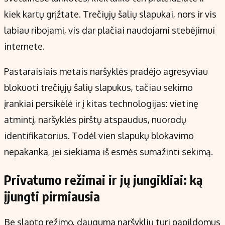
kiek kartų grįžtate. Trečiųjų šalių slapukai, nors ir vis
labiau ribojami, vis dar plačiai naudojami stebėjimui
internete.
Pastaraisiais metais naršyklės pradėjo agresyviau
blokuoti trečiųjų šalių slapukus, tačiau sekimo
įrankiai persikėlė ir į kitas technologijas: vietinę
atmintį, naršyklės pirštų atspaudus, nuorodų
identifikatorius. Todėl vien slapukų blokavimo
nepakanka, jei siekiama iš esmės sumažinti sekimą.
Privatumo režimai ir jų jungikliai: ką
įjungti pirmiausia
Be slapto režimo, dauguma naršyklių turi papildomus