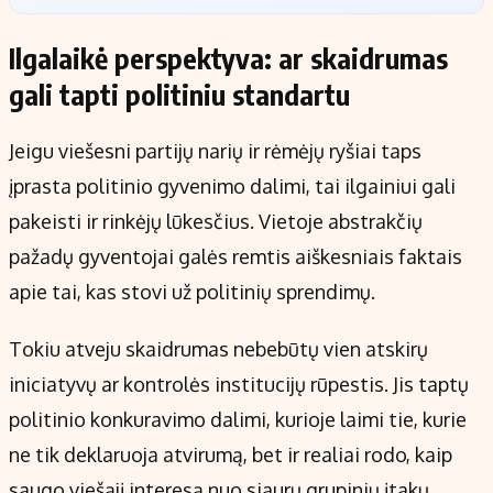
Ilgalaikė perspektyva: ar skaidrumas
gali tapti politiniu standartu
Jeigu viešesni partijų narių ir rėmėjų ryšiai taps
įprasta politinio gyvenimo dalimi, tai ilgainiui gali
pakeisti ir rinkėjų lūkesčius. Vietoje abstrakčių
pažadų gyventojai galės remtis aiškesniais faktais
apie tai, kas stovi už politinių sprendimų.
Tokiu atveju skaidrumas nebebūtų vien atskirų
iniciatyvų ar kontrolės institucijų rūpestis. Jis taptų
politinio konkuravimo dalimi, kurioje laimi tie, kurie
ne tik deklaruoja atvirumą, bet ir realiai rodo, kaip
saugo viešąjį interesą nuo siaurų grupinių įtakų.