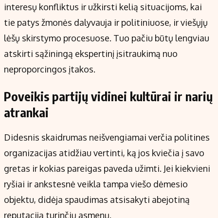
interesų konfliktus ir užkirsti kelią situacijoms, kai
tie patys žmonės dalyvauja ir politiniuose, ir viešųjų
lėšų skirstymo procesuose. Tuo pačiu būtų lengviau
atskirti sąžiningą ekspertinį įsitraukimą nuo
neproporcingos įtakos.
Poveikis partijų vidinei kultūrai ir narių
atrankai
Didesnis skaidrumas neišvengiamai verčia politines
organizacijas atidžiau vertinti, ką jos kviečia į savo
gretas ir kokias pareigas paveda užimti. Jei kiekvieni
ryšiai ir ankstesnė veikla tampa viešo dėmesio
objektu, didėja spaudimas atsisakyti abejotiną
reputaciją turinčių asmenų.