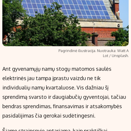
Pagrindinė iliustracija. Nuotrauka: Watt A
Lot / Unsplash.
Ant gyvenamųjų namų stogų matomos saulės
elektrinės jau tampa įprastu vaizdu ne tik
individualių namų kvartaluose. Vis dažniau šį
sprendimą svarsto ir daugiabučių gyventojai, tačiau
bendras sprendimas, finansavimas ir atsakomybės
pasidalijimas čia gerokai sudėtingesni.
Šiame straipsnyje aptariama, kaip praktiškai