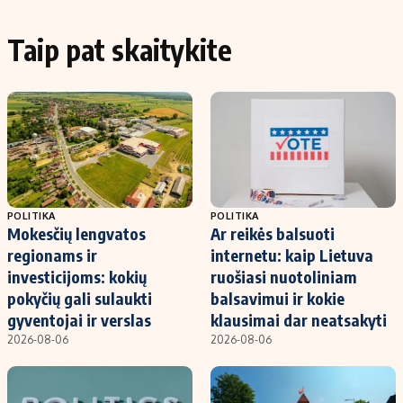
Taip pat skaitykite
POLITIKA
POLITIKA
Mokesčių lengvatos
Ar reikės balsuoti
regionams ir
internetu: kaip Lietuva
investicijoms: kokių
ruošiasi nuotoliniam
pokyčių gali sulaukti
balsavimui ir kokie
gyventojai ir verslas
klausimai dar neatsakyti
2026-08-06
2026-08-06