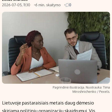
2026-07-05, 11:30
6 min. skaitymo
0
Populiarios temos
Titulinis
Investavimas
Nedarbo išmokos skaičiuoklė
Akcijų rinka
Indėliai
Saulės elektrinės
Indėlių skaičiuoklė
Kriptovaliutos
Būsto finansai
Infliacija
Įdomios naujienos
Migracija
Redakcija
Apie mus
Pagrindinė iliustracija. Nuotrauka: Tima
Redakcijos politika
Miroshnichenko / Pexels.
Privatumo politika
Lietuvoje pastaraisiais metais daug dėmesio
Turinio žymėjimo taisyklės
skiriama politinių organizacijų skaidrumui. Vis