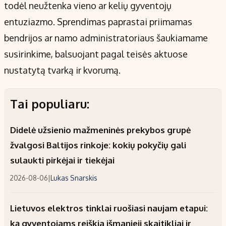
todėl neužtenka vieno ar kelių gyventojų
entuziazmo. Sprendimas paprastai priimamas
bendrijos ar namo administratoriaus šaukiamame
susirinkime, balsuojant pagal teisės aktuose
nustatytą tvarką ir kvorumą.
Tai populiaru:
Didelė užsienio mažmeninės prekybos grupė
žvalgosi Baltijos rinkoje: kokių pokyčių gali
sulaukti pirkėjai ir tiekėjai
2026-08-06
|
Lukas Snarskis
Lietuvos elektros tinklai ruošiasi naujam etapui:
ką gyventojams reiškia išmanieji skaitikliai ir