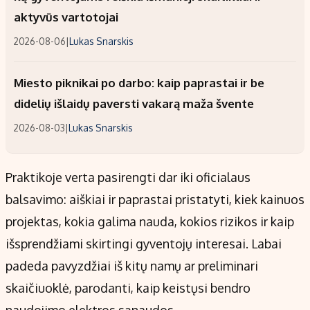
aktyvūs vartotojai
2026-08-06
|
Lukas Snarskis
Miesto piknikai po darbo: kaip paprastai ir be
didelių išlaidų paversti vakarą maža švente
2026-08-03
|
Lukas Snarskis
Praktikoje verta pasirengti dar iki oficialaus
balsavimo: aiškiai ir paprastai pristatyti, kiek kainuos
projektas, kokia galima nauda, kokios rizikos ir kaip
išsprendžiami skirtingi gyventojų interesai. Labai
padeda pavyzdžiai iš kitų namų ar preliminari
skaičiuoklė, parodanti, kaip keistųsi bendro
naudojimo elektros sąnaudos.