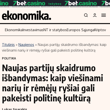
Ekonomika
Investavimas
NT ir statybos
Europos Sąjunga
Kriptoval
Titulinis
»
Naujienos
»
Naujas partijų skaidrumo išbandymas: kaip
Turinys
Skaitykite
viešinami narių ir rėmėjų ryšiai gali pakeisti politinę kultūrą
Naujienos
Finansai
POLITIKA
Naujas partijų skaidrumo
Aplinka
Įmonės
Verslas
Žemės ūkis
išbandymas: kaip viešinami
Energetika
Technologijos
narių ir rėmėjų ryšiai gali
Ekonomika
Laisvalaikis
pakeisti politinę kultūrą
Politika
NT ir statybos
Lukas Snarskis