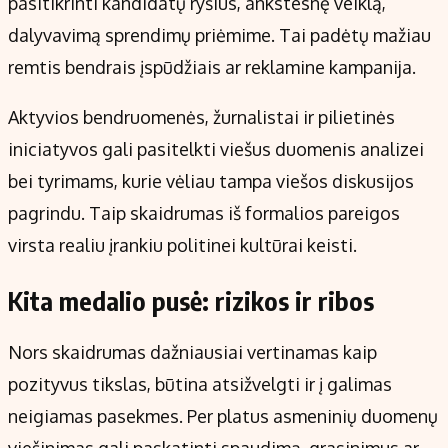
pasitikrinti kandidatų ryšius, ankstesnę veiklą,
dalyvavimą sprendimų priėmime. Tai padėtų mažiau
remtis bendrais įspūdžiais ar reklamine kampanija.
Aktyvios bendruomenės, žurnalistai ir pilietinės
iniciatyvos gali pasitelkti viešus duomenis analizei
bei tyrimams, kurie vėliau tampa viešos diskusijos
pagrindu. Taip skaidrumas iš formalios pareigos
virsta realiu įrankiu politinei kultūrai keisti.
Kita medalio pusė: rizikos ir ribos
Nors skaidrumas dažniausiai vertinamas kaip
pozityvus tikslas, būtina atsižvelgti ir į galimas
neigiamas pasekmes. Per platus asmeninių duomenų