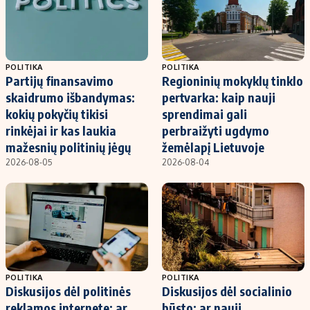
POLITIKA
POLITIKA
Partijų finansavimo
Regioninių mokyklų tinklo
skaidrumo išbandymas:
pertvarka: kaip nauji
kokių pokyčių tikisi
sprendimai gali
rinkėjai ir kas laukia
perbraižyti ugdymo
mažesnių politinių jėgų
žemėlapį Lietuvoje
2026-08-05
2026-08-04
POLITIKA
POLITIKA
Diskusijos dėl politinės
Diskusijos dėl socialinio
reklamos internete: ar
būsto: ar nauji