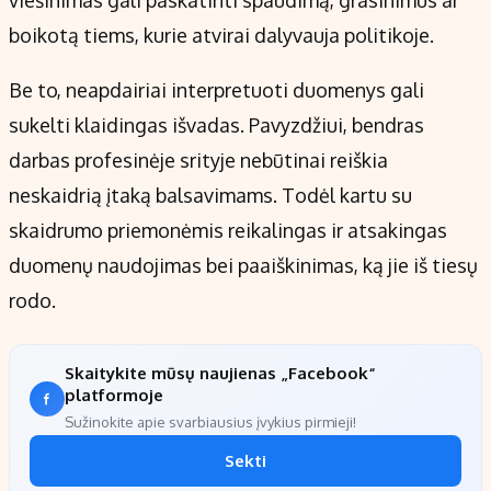
viešinimas gali paskatinti spaudimą, grasinimus ar
boikotą tiems, kurie atvirai dalyvauja politikoje.
Be to, neapdairiai interpretuoti duomenys gali
sukelti klaidingas išvadas. Pavyzdžiui, bendras
darbas profesinėje srityje nebūtinai reiškia
neskaidrią įtaką balsavimams. Todėl kartu su
skaidrumo priemonėmis reikalingas ir atsakingas
duomenų naudojimas bei paaiškinimas, ką jie iš tiesų
rodo.
Skaitykite mūsų naujienas „Facebook“
platformoje
Sužinokite apie svarbiausius įvykius pirmieji!
Sekti