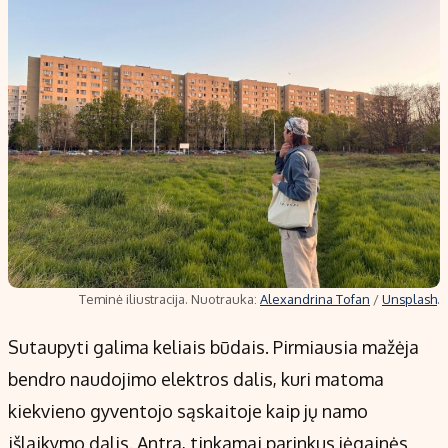
Teminė iliustracija. Nuotrauka:
Alexandrina Tofan
/
Unsplash
.
Sutaupyti galima keliais būdais. Pirmiausia mažėja
bendro naudojimo elektros dalis, kuri matoma
kiekvieno gyventojo sąskaitoje kaip jų namo
išlaikymo dalis. Antra, tinkamai parinkus jėgainės