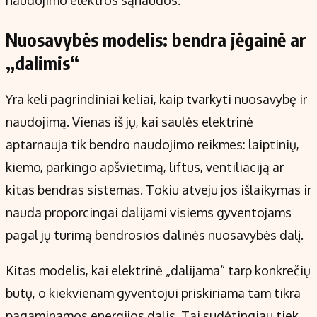
Nuosavybės modelis: bendra jėgainė ar
„dalimis“
Yra keli pagrindiniai keliai, kaip tvarkyti nuosavybę ir
naudojimą. Vienas iš jų, kai saulės elektrinė
aptarnauja tik bendro naudojimo reikmes: laiptinių,
kiemo, parkingo apšvietimą, liftus, ventiliaciją ar
kitas bendras sistemas. Tokiu atveju jos išlaikymas ir
nauda proporcingai dalijami visiems gyventojams
pagal jų turimą bendrosios dalinės nuosavybės dalį.
Kitas modelis, kai elektrinė „dalijama“ tarp konkrečių
butų, o kiekvienam gyventojui priskiriama tam tikra
pagaminamos energijos dalis. Tai sudėtingiau tiek