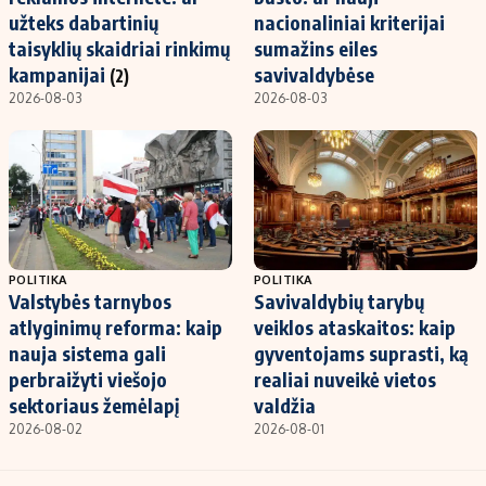
užteks dabartinių
nacionaliniai kriterijai
taisyklių skaidriai rinkimų
sumažins eiles
kampanijai
savivaldybėse
(2)
2026-08-03
2026-08-03
POLITIKA
POLITIKA
Valstybės tarnybos
Savivaldybių tarybų
atlyginimų reforma: kaip
veiklos ataskaitos: kaip
nauja sistema gali
gyventojams suprasti, ką
perbraižyti viešojo
realiai nuveikė vietos
sektoriaus žemėlapį
valdžia
2026-08-02
2026-08-01