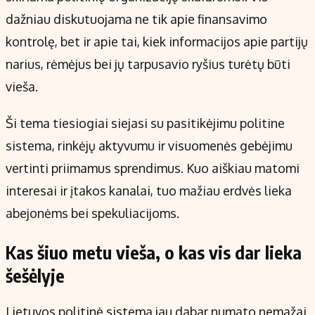
Kontaktai
dažniau diskutuojama ne tik apie finansavimo
Regionų naujienos
kontrolę, bet ir apie tai, kiek informacijos apie partijų
Indėlių palūkanos
narius, rėmėjus bei jų tarpusavio ryšius turėtų būti
vieša.
Ši tema tiesiogiai siejasi su pasitikėjimu politine
sistema, rinkėjų aktyvumu ir visuomenės gebėjimu
vertinti priimamus sprendimus. Kuo aiškiau matomi
interesai ir įtakos kanalai, tuo mažiau erdvės lieka
abejonėms bei spekuliacijoms.
Kas šiuo metu vieša, o kas vis dar lieka
šešėlyje
Lietuvos politinė sistema jau dabar numato nemažai