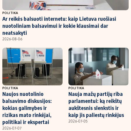
Populiarios temos
Titulinis
POLITIKA
Ar reikės balsuoti internetu: kaip Lietuva ruošiasi
Investavimas
Nedarbo išmokos skaičiuoklė
nuotoliniam balsavimui ir kokie klausimai dar
Akcijų rinka
Indėliai
neatsakyti
2026-08-06
Saulės elektrinės
Indėlių skaičiuoklė
Kriptovaliutos
Būsto finansai
Infliacija
Įdomios naujienos
Migracija
Redakcija
POLITIKA
POLITIKA
Naujos nuotolinio
Nauja mažų partijų riba
Apie mus
balsavimo diskusijos:
parlamentui: ką reikštų
Redakcijos politika
kokias galimybes ir
aukštesnis slenkstis ir
rizikas mato rinkėjai,
kaip jis paliestų rinkėjus
Privatumo politika
politikai ir ekspertai
2026-07-05
Turinio žymėjimo taisyklės
2026-07-07