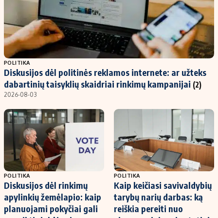
POLITIKA
Diskusijos dėl politinės reklamos internete: ar užteks
dabartinių taisyklių skaidriai rinkimų kampanijai
(2)
2026-08-03
POLITIKA
POLITIKA
Diskusijos dėl rinkimų
Kaip keičiasi savivaldybių
apylinkių žemėlapio: kaip
tarybų narių darbas: ką
planuojami pokyčiai gali
reiškia pereiti nuo