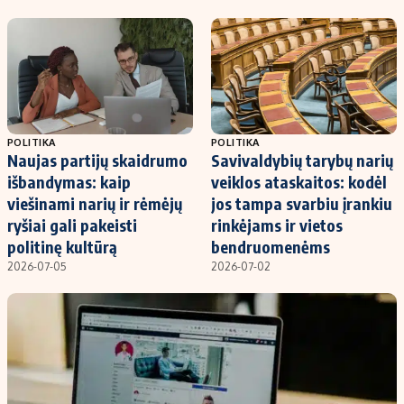
Kontaktai
Regionų naujienos
Indėlių palūkanos
POLITIKA
POLITIKA
Naujas partijų skaidrumo
Savivaldybių tarybų narių
išbandymas: kaip
veiklos ataskaitos: kodėl
viešinami narių ir rėmėjų
jos tampa svarbiu įrankiu
ryšiai gali pakeisti
rinkėjams ir vietos
politinę kultūrą
bendruomenėms
2026-07-05
2026-07-02