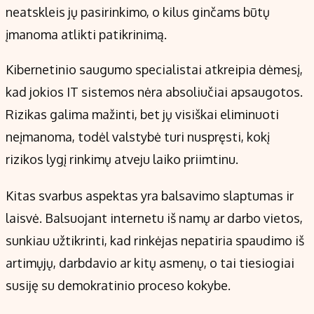
neatskleis jų pasirinkimo, o kilus ginčams būtų
įmanoma atlikti patikrinimą.
Kibernetinio saugumo specialistai atkreipia dėmesį,
kad jokios IT sistemos nėra absoliučiai apsaugotos.
Rizikas galima mažinti, bet jų visiškai eliminuoti
neįmanoma, todėl valstybė turi nuspręsti, kokį
rizikos lygį rinkimų atveju laiko priimtinu.
Kitas svarbus aspektas yra balsavimo slaptumas ir
laisvė. Balsuojant internetu iš namų ar darbo vietos,
sunkiau užtikrinti, kad rinkėjas nepatiria spaudimo iš
artimųjų, darbdavio ar kitų asmenų, o tai tiesiogiai
susiję su demokratinio proceso kokybe.