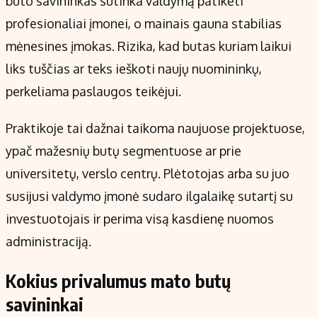
buto savininkas sutinka valdymą patikėti
profesionaliai įmonei, o mainais gauna stabilias
mėnesines įmokas. Rizika, kad butas kuriam laikui
liks tuščias ar teks ieškoti naujų nuomininkų,
perkeliama paslaugos teikėjui.
Praktikoje tai dažnai taikoma naujuose projektuose,
ypač mažesnių butų segmentuose ar prie
universitetų, verslo centrų. Plėtotojas arba su juo
susijusi valdymo įmonė sudaro ilgalaikę sutartį su
investuotojais ir perima visą kasdienę nuomos
administraciją.
Kokius privalumus mato butų
savininkai