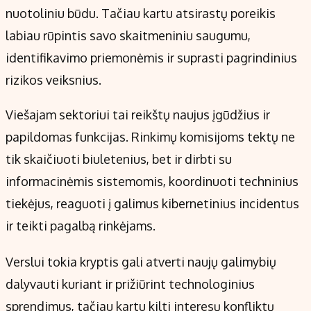
nuotoliniu būdu. Tačiau kartu atsirastų poreikis
labiau rūpintis savo skaitmeniniu saugumu,
identifikavimo priemonėmis ir suprasti pagrindinius
rizikos veiksnius.
Viešajam sektoriui tai reikštų naujus įgūdžius ir
papildomas funkcijas. Rinkimų komisijoms tektų ne
tik skaičiuoti biuletenius, bet ir dirbti su
informacinėmis sistemomis, koordinuoti techninius
tiekėjus, reaguoti į galimus kibernetinius incidentus
ir teikti pagalbą rinkėjams.
Verslui tokia kryptis gali atverti naujų galimybių
dalyvauti kuriant ir prižiūrint technologinius
sprendimus, tačiau kartu kilti interesų konfliktų