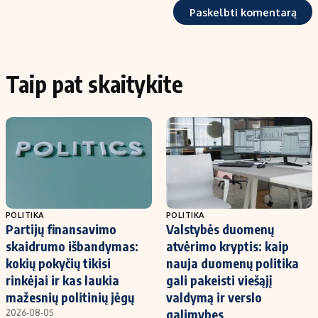
Taip pat skaitykite
POLITIKA
POLITIKA
Partijų finansavimo
Valstybės duomenų
skaidrumo išbandymas:
atvėrimo kryptis: kaip
kokių pokyčių tikisi
nauja duomenų politika
rinkėjai ir kas laukia
gali pakeisti viešąjį
mažesnių politinių jėgų
valdymą ir verslo
galimybes
2026-08-05