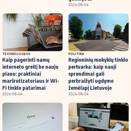
2026-08-04
TECHNOLOGIJOS
POLITIKA
Kaip pagerinti namų
Regioninių mokyklų tinklo
interneto greitį be naujo
pertvarka: kaip nauji
plano: praktiniai
sprendimai gali
maršrutizatoriaus ir Wi-
perbraižyti ugdymo
Fi tinklo patarimai
žemėlapį Lietuvoje
2026-08-04
2026-08-04