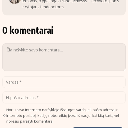
temomis, o ypatingas mano dėmesys – technologijoms
ir rytojaus tendencijoms.
0 komentarai
Noriu savo interneto naršyklėje išsaugoti vardą, el. pašto adresą ir
interneto puslapį, kad jų nebereiktų įvesti iš naujo, kai kitą kartą vėl
norėsiu parašyti komentarą.