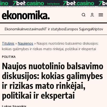
Ekonomika
Investavimas
NT ir statybos
Europos Sąjunga
Kriptoval
Titulinis
»
Naujienos
»
Naujos nuotolinio balsavimo diskusijos:
Turinys
Skaitykite
kokias galimybes ir rizikas mato rinkėjai, politikai ir ekspertai
Naujienos
Finansai
POLITIKA
Naujos nuotolinio balsavimo
Aplinka
Įmonės
Verslas
Žemės ūkis
diskusijos: kokias galimybes
Energetika
Technologijos
ir rizikas mato rinkėjai,
Ekonomika
Laisvalaikis
politikai ir ekspertai
Politika
NT ir statybos
Lukas Snarskis