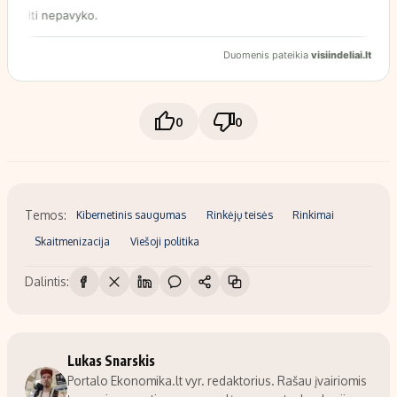
0
0
Temos:
Kibernetinis saugumas
Rinkėjų teisės
Rinkimai
Skaitmenizacija
Viešoji politika
Dalintis:
Lukas Snarskis
Portalo Ekonomika.lt vyr. redaktorius. Rašau įvairiomis