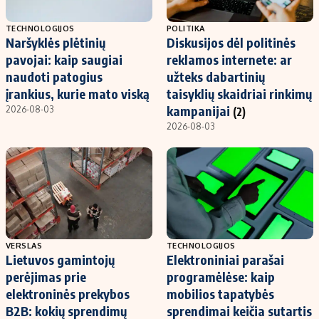
TECHNOLOGIJOS
POLITIKA
Naršyklės plėtinių
Diskusijos dėl politinės
pavojai: kaip saugiai
reklamos internete: ar
naudoti patogius
užteks dabartinių
įrankius, kurie mato viską
taisyklių skaidriai rinkimų
kampanijai
2026-08-03
(2)
2026-08-03
VERSLAS
TECHNOLOGIJOS
Lietuvos gamintojų
Elektroniniai parašai
perėjimas prie
programėlėse: kaip
elektroninės prekybos
mobilios tapatybės
B2B: kokių sprendimų
sprendimai keičia sutartis