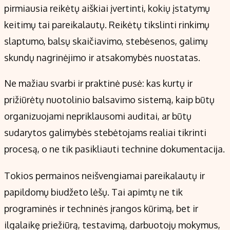
pirmiausia reikėtų aiškiai įvertinti, kokių įstatymų
keitimų tai pareikalautų. Reikėtų tikslinti rinkimų
slaptumo, balsų skaičiavimo, stebėsenos, galimų
skundų nagrinėjimo ir atsakomybės nuostatas.
Ne mažiau svarbi ir praktinė pusė: kas kurtų ir
prižiūrėtų nuotolinio balsavimo sistemą, kaip būtų
organizuojami nepriklausomi auditai, ar būtų
sudarytos galimybės stebėtojams realiai tikrinti
procesą, o ne tik pasikliauti technine dokumentacija.
Tokios permainos neišvengiamai pareikalautų ir
papildomų biudžeto lėšų. Tai apimtų ne tik
programinės ir techninės įrangos kūrimą, bet ir
ilgalaikę priežiūrą, testavimą, darbuotojų mokymus,