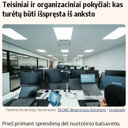
Teisiniai ir organizaciniai pokyčiai: kas
turėtų būti išspręsta iš anksto
Teminė iliustracija. Nuotrauka:
TECNIC Bioprocess Solutions
/
Unsplash
.
Prieš priimant sprendimą dėl nuotolinio balsavimo,