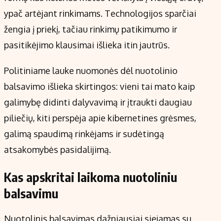
Kontaktai
ypač artėjant rinkimams. Technologijos sparčiai
Regionų naujienos
žengia į priekį, tačiau rinkimų patikimumo ir
Indėlių palūkanos
pasitikėjimo klausimai išlieka itin jautrūs.
Politiniame lauke nuomonės dėl nuotolinio
balsavimo išlieka skirtingos: vieni tai mato kaip
galimybę didinti dalyvavimą ir įtraukti daugiau
piliečių, kiti perspėja apie kibernetines grėsmes,
galimą spaudimą rinkėjams ir sudėtingą
atsakomybės pasidalijimą.
Kas apskritai laikoma nuotoliniu
balsavimu
Nuotolinis balsavimas dažniausiai siejamas su