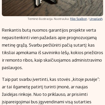
Teminė iliustracija. Nuotrauka:
Filip Szalbot
/
Unsplash
.
Renkantis butą nuomos garantijos projekte verta
nepasitenkinti vien pažadais apie prognozuojamą
metinę grąžą. Svarbu peržiūrėti pačią sutartį: kas
tiksliai apmokama iš savininko lėšų, kokios priežiūros
ir remonto ribos, kaip skaičiuojamos administravimo
paslaugos.
Taip pat svarbu įvertinti, kas stovės „kitoje pusėje“:
ar tai ilgametę patirtį turinti įmonė, ar naujas
žaidėjas rinkoje. Nuo to priklauso, ar prisiimti
įsipareigojimai bus įgyvendinami visą sutarties