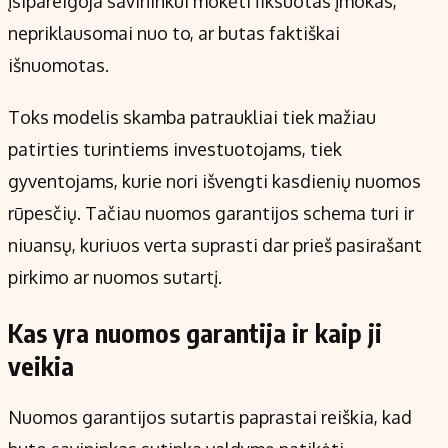
įsipareigoja savininkui mokėti fiksuotas įmokas,
nepriklausomai nuo to, ar butas faktiškai
išnuomotas.
Toks modelis skamba patraukliai tiek mažiau
patirties turintiems investuotojams, tiek
gyventojams, kurie nori išvengti kasdienių nuomos
rūpesčių. Tačiau nuomos garantijos schema turi ir
niuansų, kuriuos verta suprasti dar prieš pasirašant
pirkimo ar nuomos sutartį.
Kas yra nuomos garantija ir kaip ji
veikia
Nuomos garantijos sutartis paprastai reiškia, kad