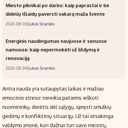
Miesto piknikai po darbo: kaip paprastai ir be
didelių išlaidų paversti vakarą maža švente
2026-08-03
|
Lukas Snarskis
Energinis naudingumas naujuose ir senuose
namuose: kaip nepermokėti už šildymą ir
renovaciją
2026-08-04
|
Lukas Snarskis
Antra nauda yra sutaupytas laikas ir mažiau
emocinio streso: nereikia patiems ieškoti
nuomininkų, derėtis dėl sąlygų, spręsti smulkių
gedimų ir konfliktinių situacijų. Už tai atsakinga
valdymo įmonė, kuri dažnai turi savo meistrų,