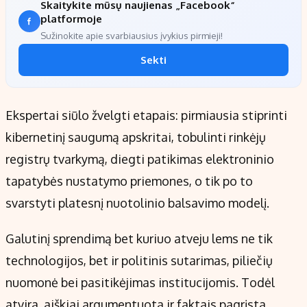
Skaitykite mūsų naujienas „Facebook“
platformoje
Sužinokite apie svarbiausius įvykius pirmieji!
Sekti
Ekspertai siūlo žvelgti etapais: pirmiausia stiprinti
kibernetinį saugumą apskritai, tobulinti rinkėjų
registrų tvarkymą, diegti patikimas elektroninio
tapatybės nustatymo priemones, o tik po to
svarstyti platesnį nuotolinio balsavimo modelį.
Galutinį sprendimą bet kuriuo atveju lems ne tik
technologijos, bet ir politinis sutarimas, piliečių
nuomonė bei pasitikėjimas institucijomis. Todėl
atvira, aiškiai argumentuota ir faktais pagrįsta