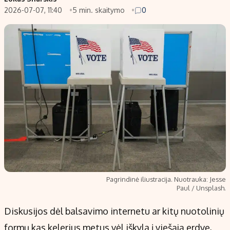
2026-07-07, 11:40
5 min. skaitymo
0
Populiarios temos
Titulinis
Investavimas
Nedarbo išmokos skaičiuoklė
Akcijų rinka
Indėliai
Saulės elektrinės
Indėlių skaičiuoklė
Kriptovaliutos
Būsto finansai
Infliacija
Įdomios naujienos
Migracija
Redakcija
Apie mus
Pagrindinė iliustracija. Nuotrauka: Jesse
Redakcijos politika
Paul / Unsplash.
Privatumo politika
Diskusijos dėl balsavimo internetu ar kitų nuotolinių
Turinio žymėjimo taisyklės
formų kas kelerius metus vėl iškyla į viešąją erdvę,