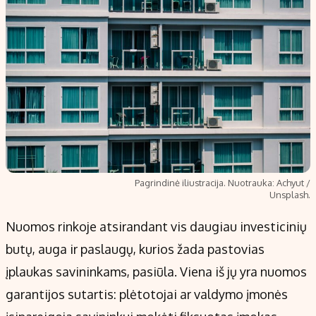
Pagrindinė iliustracija. Nuotrauka: Achyut /
Unsplash.
Nuomos rinkoje atsirandant vis daugiau investicinių
butų, auga ir paslaugų, kurios žada pastovias
įplaukas savininkams, pasiūla. Viena iš jų yra nuomos
garantijos sutartis: plėtotojai ar valdymo įmonės