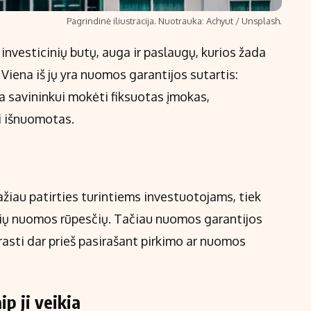
Pagrindinė iliustracija. Nuotrauka: Achyut / Unsplash.
nvesticinių butų, auga ir paslaugų, kurios žada
Viena iš jų yra nuomos garantijos sutartis:
a savininkui mokėti fiksuotas įmokas,
i išnuomotas.
žiau patirties turintiems investuotojams, tiek
nių nuomos rūpesčių. Tačiau nuomos garantijos
rasti dar prieš pasirašant pirkimo ar nuomos
p ji veikia