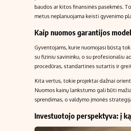
baudos ar kitos finansinės pasekmės. Todė
metus neplanuojama keisti gyvenimo pl
Kaip nuomos garantijos model
Gyventojams, kurie nuomojasi būstą toki
su fiziniu savininku, o su profesionaliu a
procedūras, standartines sutartis ir gre
Kita vertus, tokie projektai dažnai orien
Nuomos kainų lankstumo gali būti mažiau
sprendimas, o valdymo įmonės strategija 
Investuotojo perspektyva: į ką