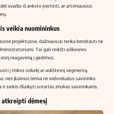
l svarbu iš anksto įvertinti, ar artimiausius
anų.
is veikia nuomininkus
uose projektuose, dažniausiai tenka bendrauti ne
dministratoriumi. Tai gali reikšti aiškesnes
itesnį reagavimą į gedimus.
tuoti į rinkos vidurkį ar aukštesnį segmentą.
, nes įkainius lemia ne individualus savininko
ir siekis išlaikyti sutartas įmokas savininkams.
 atkreipti dėmesį