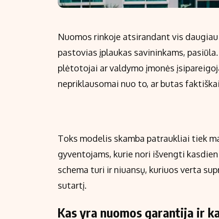
Nuomos rinkoje atsirandant vis daugiau i
pastovias įplaukas savininkams, pasiūla. 
plėtotojai ar valdymo įmonės įsipareigoj
nepriklausomai nuo to, ar butas faktiška
Toks modelis skamba patraukliai tiek ma
gyventojams, kurie nori išvengti kasdie
schema turi ir niuansų, kuriuos verta sup
sutartį.
Kas yra nuomos garantija ir kai