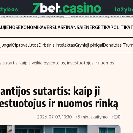
UJIENOS
EKONOMIKA
VERSLAS
FINANSAI
ENERGETIKA
POLITIKA
ąjunga
Kriptovaliutos
Dirbtinis intelektas
Grynieji pinigai
Donaldas Tru
 sutartis: kaip ji veikia gyventojus, investuotojus ir nuomos
Populiarios temos
Titulinis
Investavimas
Nedarbo išmo
ntijos sutartis: kaip ji
Akcijų rinka
Indėliai
vestuotojus ir nuomos rinką
Saulės elektrinės
Indėlių skaiči
Kriptovaliutos
Būsto finansa
2026-07-07, 10:30
5 min. skaitymo
0
Infliacija
Įdomios nauji
Migracija