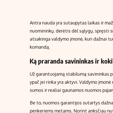
Antra nauda yra sutaupytas laikas ir maž
nuomininkų, derėtis dėl sąlygų, spręsti sm
atsakinga valdymo įmonė, kuri dažnai tur
komandą.
Ką praranda savininkas ir koki
Už garantuojamą stabilumą savininkas pa
ypač jei rinka yra aktyvi. Valdymo įmonė
sumos ir realiai gaunamos nuomos paja
Be to, nuomos garantijos sutartys dažnai
penkeriems metams. Norint anksčiau nut