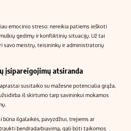
iau emocinio streso: nereikia patiems ieškoti
ulkių gedimų ir konfliktinių situacijų. Už tai
i savo meistrų, teisininkų ir administratorių
ų įsipareigojimų atsiranda
prastai susitaiko su mažesne potencialia grąža,
 užsidirba iš skirtumo tarp savininkui mokamos
mų.
 būna ilgalaikės, pavyzdžiui, trejiems ar
raukti bendradarbiavimą, gali būti taikomos