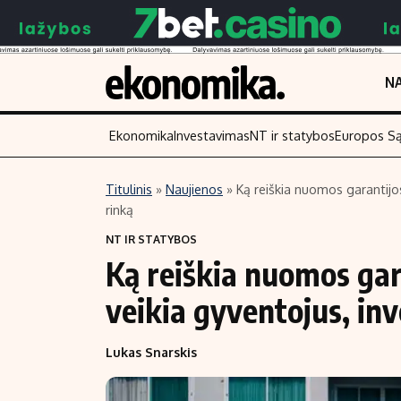
NA
Ekonomika
Investavimas
NT ir statybos
Europos S
Titulinis
»
Naujienos
»
Ką reiškia nuomos garantijos
rinką
Turinys
Skaitykite
NT IR STATYBOS
Naujienos
Finansai
Ką reiškia nuomos gara
Aplinka
Įmonės
veikia gyventojus, in
Verslas
Žemės ūkis
Energetika
Technologijos
Lukas Snarskis
Ekonomika
Laisvalaikis
Politika