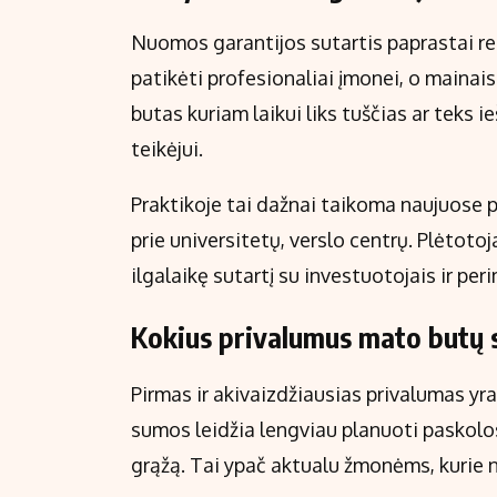
Nuomos garantijos sutartis paprastai re
patikėti profesionaliai įmonei, o mainai
butas kuriam laikui liks tuščias ar teks
teikėjui.
Praktikoje tai dažnai taikoma naujuose
prie universitetų, verslo centrų. Plėtoto
ilgalaikę sutartį su investuotojais ir pe
Kokius privalumus mato butų 
Pirmas ir akivaizdžiausias privalumas y
sumos leidžia lengviau planuoti paskolos 
grąžą. Tai ypač aktualu žmonėms, kurie 