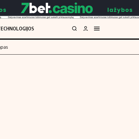
TECHNOLOGIJOS
mpas
Redakcija
kos skaičiuoklė
Apie mus
Redakcijos politika
uoklė
Privatumo politika
i
Turinio žymėjimo taisyklės
enos
Kontaktai
Regionų naujienos