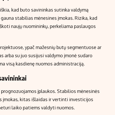
iškia, kad buto savininkas sutinka valdymą
s gauna stabilias mėnesines įmokas. Rizika, kad
 ieškoti naujų nuomininkų, perkeliama paslaugos
 projektuose, ypač mažesnių butų segmentuose ar
jas arba su juo susijusi valdymo įmonė sudaro
rima visą kasdienę nuomos administraciją.
savininkai
ra prognozuojamos įplaukos. Stabilios mėnesinės
įmokas, kitas išlaidas ir vertinti investicijos
neturi laiko patiems valdyti nuomos.