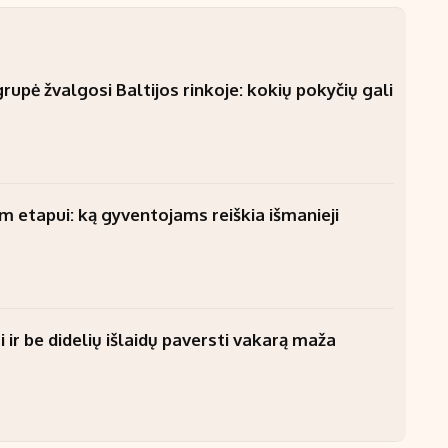
upė žvalgosi Baltijos rinkoje: kokių pokyčių gali
am etapui: ką gyventojams reiškia išmanieji
 ir be didelių išlaidų paversti vakarą maža