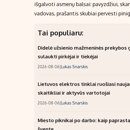
išgalvoti asmenų balsai: pavyzdžiui, ska
vadovas, prašantis skubiai pervesti pini
Tai populiaru:
Didelė užsienio mažmeninės prekybos gr
sulaukti pirkėjai ir tiekėjai
2026-08-06
|
Lukas Snarskis
Lietuvos elektros tinklai ruošiasi nauj
skaitikliai ir aktyvūs vartotojai
2026-08-06
|
Lukas Snarskis
Miesto piknikai po darbo: kaip paprastai
švente