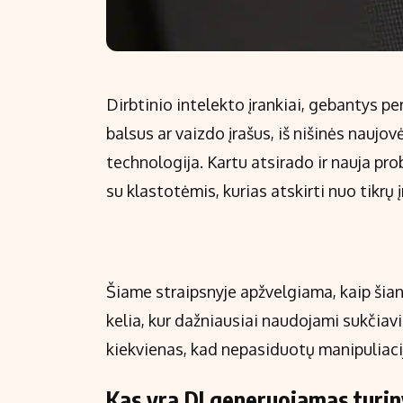
Dirbtinio intelekto įrankiai, gebantys pe
balsus ar vaizdo įrašus, iš nišinės nauj
technologija. Kartu atsirado ir nauja pr
su klastotėmis, kurias atskirti nuo tikrų 
Šiame straipsnyje apžvelgiama, kaip šiand
kelia, kur dažniausiai naudojami sukčiavi
kiekvienas, kad nepasiduotų manipuliaci
Kas yra DI generuojamas turiny