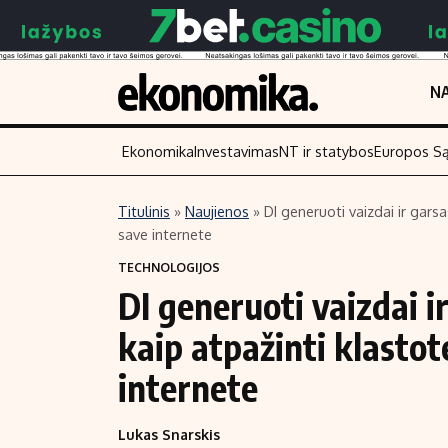
NA
Ekonomika
Investavimas
NT ir statybos
Europos S
Titulinis
»
Naujienos
»
DI generuoti vaizdai ir gars
save internete
Turinys
Skaitykite
TECHNOLOGIJOS
Naujienos
Finansai
DI generuoti vaizdai 
Aplinka
Įmonės
kaip atpažinti klastot
Verslas
Žemės ūkis
Energetika
Technologijos
internete
Ekonomika
Laisvalaikis
Lukas Snarskis
Politika