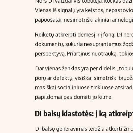
Nors DI vaizdai vis tobulėja, kol kas daž
Vienas iš signalų yra keistos, nepastovio
papuošalai, nesimetriški akiniai ar nelog
Reikėtų atkreipti dėmesį ir į foną: DI ne
dokumentų, sukuria nesuprantamus žodžių
perspektyvą. Priartinus nuotrauką, toki
Dar vienas ženklas yra per didelis „tobu
porų ar defektų, visiškai simetriški bruož
masiškai socialiniuose tinkluose atsirad
papildomai pasidomėti jo kilme.
DI balsų klastotės: į ką atkre
DI balsų generavimas leidžia atkurti žmo