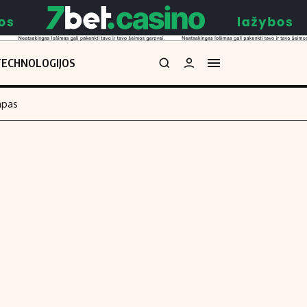
TECHNOLOGIJOS
mpas
Redakcija
kos skaičiuoklė
Apie mus
Redakcijos politika
uoklė
Privatumo politika
i
Turinio žymėjimo taisyklės
enos
Kontaktai
Regionų naujienos