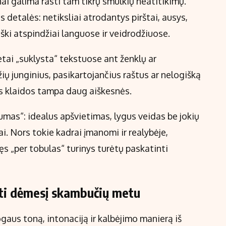
nai galima rasti tam tikrų smulkių neatitikimų.
s detalės: netiksliai atrodantys pirštai, ausys,
iški atspindžiai languose ir veidrodžiuose.
retai „suklysta“ tekstuose ant ženklų ar
 junginius, pasikartojančius raštus ar nelogišką
os klaidos tampa daug aiškesnės.
lumas“: idealus apšvietimas, lygus veidas be jokių
ai. Nors tokie kadrai įmanomi ir realybėje,
ęs „per tobulas“ turinys turėtų paskatinti
ipti dėmesį skambučių metu
gaus toną, intonaciją ir kalbėjimo manierą iš