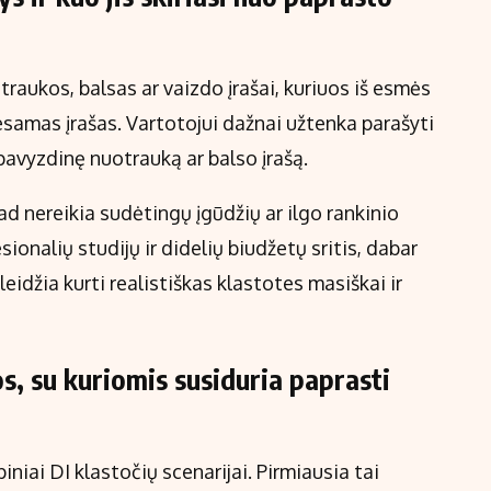
raukos, balsas ar vaizdo įrašai, kuriuos iš esmės
samas įrašas. Vartotojui dažnai užtenka parašyti
 pavyzdinę nuotrauką ar balso įrašą.
d nereikia sudėtingų įgūdžių ar ilgo rankinio
sionalių studijų ir didelių biudžetų sritis, dabar
leidžia kurti realistiškas klastotes masiškai ir
s, su kuriomis susiduria paprasti
piniai DI klastočių scenarijai. Pirmiausia tai