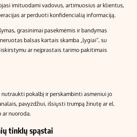
ojasi imituodami vadovus, artimuosius ar klientus,
eracijas ar perduoti konfidencialią informaciją.
rašymas, grasinimai pasekmėmis ir bandymas
eneruotas balsas kartais skamba „lygiai“, su
iskirstymu ar neįprastais tarimo pakitimais
 nutraukti pokalbį ir perskambinti asmeniui jo
nalais, pavyzdžiui, išsiųsti trumpą žinutę ar el.
u ar nuoroda.
nių tinklų spąstai