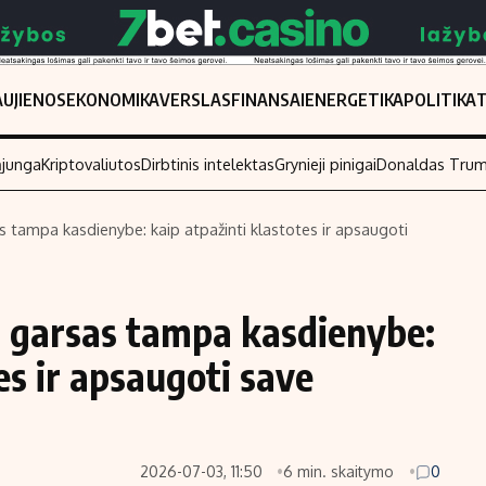
UJIENOS
EKONOMIKA
VERSLAS
FINANSAI
ENERGETIKA
POLITIKA
ąjunga
Kriptovaliutos
Dirbtinis intelektas
Grynieji pinigai
Donaldas Tru
as tampa kasdienybe: kaip atpažinti klastotes ir apsaugoti
Populiarios temos
Titulinis
Investavimas
Nedarbo išmo
ir garsas tampa kasdienybe:
Akcijų rinka
Indėliai
es ir apsaugoti save
Saulės elektrinės
Indėlių skaiči
Kriptovaliutos
Būsto finansa
Infliacija
Įdomios nauji
2026-07-03, 11:50
6 min. skaitymo
0
Migracija