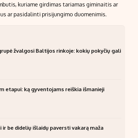
mbutis, kuriame girdimas tariamas giminaitis ar
gus ar pasidalinti prisijungimo duomenimis.
upė žvalgosi Baltijos rinkoje: kokių pokyčių gali
am etapui: ką gyventojams reiškia išmanieji
 ir be didelių išlaidų paversti vakarą maža