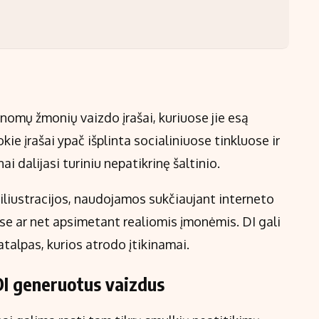
žinomų žmonių vaizdo įrašai, kuriuose jie esą
e įrašai ypač išplinta socialiniuose tinkluose ir
i dalijasi turiniu nepatikrinę šaltinio.
 iliustracijos, naudojamos sukčiaujant interneto
se ar net apsimetant realiomis įmonėmis. DI gali
talpas, kurios atrodo įtikinamai.
DI generuotus vaizdus