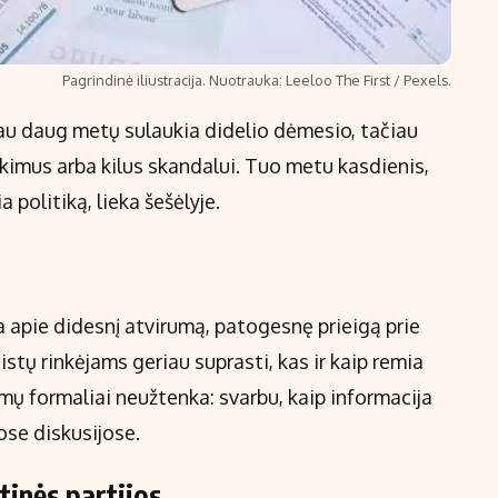
Pagrindinė iliustracija. Nuotrauka: Leeloo The First / Pexels.
 jau daug metų sulaukia didelio dėmesio, tačiau
inkimus arba kilus skandalui. Tuo metu kasdienis,
a politiką, lieka šešėlyje.
 apie didesnį atvirumą, patogesnę prieigą prie
istų rinkėjams geriau suprasti, kas ir kaip remia
imų formaliai neužtenka: svarbu, kaip informacija
šose diskusijose.
tinės partijos