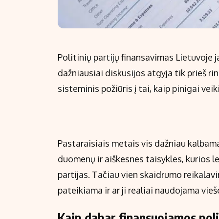
Politinių partijų finansavimas Lietuvoje
dažniausiai diskusijos atgyja tik prieš r
sisteminis požiūris į tai, kaip pinigai veiki
Pastaraisiais metais vis dažniau kalbama
duomenų ir aiškesnes taisykles, kurios le
partijas. Tačiau vien skaidrumo reikalav
pateikiama ir ar ji realiai naudojama vie
Kaip dabar finansuojamos poli