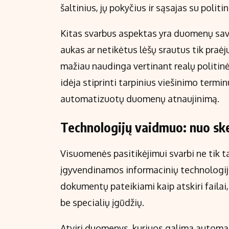
šaltinius, jų pokyčius ir sąsajas su politini
Kitas svarbus aspektas yra duomenų sava
aukas ar netikėtus lėšų srautus tik praėj
mažiau naudinga vertinant realų politin
idėja stiprinti tarpinius viešinimo termi
automatizuotų duomenų atnaujinimą.
Technologijų vaidmuo: nuo sk
Visuomenės pasitikėjimui svarbi ne tik tai
įgyvendinamos informacinių technologijų
dokumentų pateikiami kaip atskiri failai,
be specialių įgūdžių.
Atviri duomenys, kuriuos galima automat