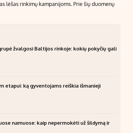
stas lėšas rinkimų kampanijoms. Prie šių duomenų
upė žvalgosi Baltijos rinkoje: kokių pokyčių gali
am etapui: ką gyventojams reiškia išmanieji
uose namuose: kaip nepermokėti už šildymą ir