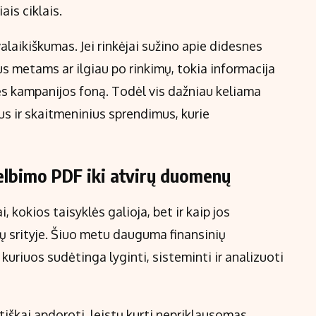
ais ciklais.
laikiškumas. Jei rinkėjai sužino apie didesnes
us metams ar ilgiau po rinkimų, tokia informacija
ės kampanijos foną. Todėl vis dažniau keliama
nus ir skaitmeninius sprendimus, kurie
elbimo PDF iki atvirų duomenų
, kokios taisyklės galioja, bet ir kaip jos
 srityje. Šiuo metu dauguma finansinių
 kuriuos sudėtinga lyginti, sisteminti ir analizuoti
iškai apdoroti, leistų kurti nepriklausomas