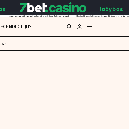
TECHNOLOGIJOS
mpas
Redakcija
kos skaičiuoklė
Apie mus
Redakcijos politika
uoklė
Privatumo politika
i
Turinio žymėjimo taisyklės
enos
Kontaktai
Regionų naujienos