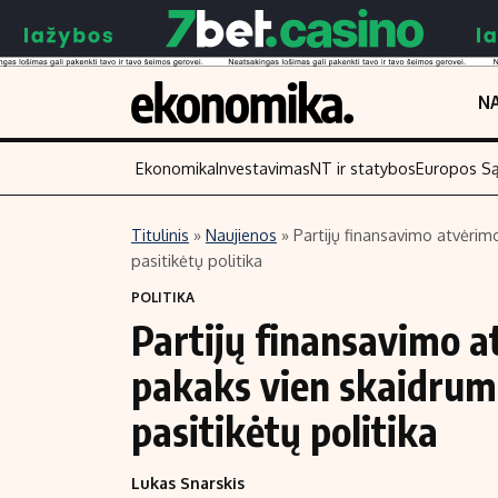
NA
Ekonomika
Investavimas
NT ir statybos
Europos S
Titulinis
»
Naujienos
»
Partijų finansavimo atvėrim
pasitikėtų politika
Turinys
Skaitykite
POLITIKA
Naujienos
Finansai
Partijų finansavimo at
Aplinka
Įmonės
pakaks vien skaidrum
Verslas
Žemės ūkis
Energetika
Technologijos
pasitikėtų politika
Ekonomika
Laisvalaikis
Lukas Snarskis
Politika