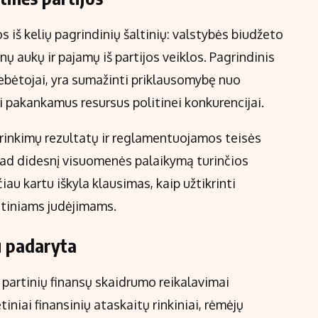
s iš kelių pagrindinių šaltinių: valstybės biudžeto
ų aukų ir pajamų iš partijos veiklos. Pagrindinis
stebėtojai, yra sumažinti priklausomybę nuo
ti pakankamus resursus politinei konkurencijai.
 rinkimų rezultatų ir reglamentuojamos teisės
 kad didesnį visuomenės palaikymą turinčios
iau kartu iškyla klausimas, kaip užtikrinti
itiniams judėjimams.
u padaryta
 partinių finansų skaidrumo reikalavimai
tiniai finansinių ataskaitų rinkiniai, rėmėjų