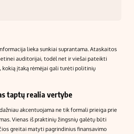
 informacija lieka sunkiai suprantama. Ataskaitos
tinei auditorijai, todėl net ir viešai pateikti
, kokią įtaką rėmėjai gali turėti politinių
as taptų realia vertybe
 dažniau akcentuojama ne tik formali prieiga prie
s. Vienas iš praktinių žingsnių galėtų būti
nčios greitai matyti pagrindinius finansavimo