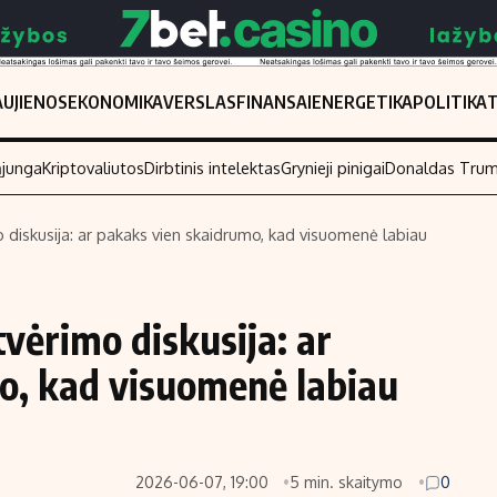
UJIENOS
EKONOMIKA
VERSLAS
FINANSAI
ENERGETIKA
POLITIKA
ąjunga
Kriptovaliutos
Dirbtinis intelektas
Grynieji pinigai
Donaldas Tru
o diskusija: ar pakaks vien skaidrumo, kad visuomenė labiau
Populiarios temos
Titulinis
Investavimas
Nedarbo išmo
vėrimo diskusija: ar
Akcijų rinka
Indėliai
o, kad visuomenė labiau
Saulės elektrinės
Indėlių skaiči
Kriptovaliutos
Būsto finansa
Infliacija
Įdomios nauji
2026-06-07, 19:00
5 min. skaitymo
0
Migracija