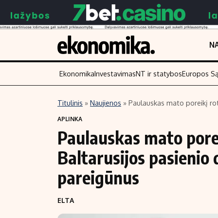
NA
Ekonomika
Investavimas
NT ir statybos
Europos S
Titulinis
»
Naujienos
»
Paulauskas mato poreikį rotu
Turinys
Skaitykite
APLINKA
Paulauskas mato porei
Naujienos
Finansai
Aplinka
Įmonės
Baltarusijos pasienio 
Verslas
Žemės ūkis
pareigūnus
Energetika
Technologijos
Ekonomika
Laisvalaikis
ELTA
Politika