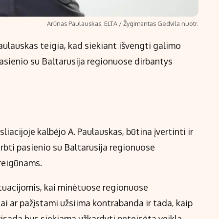
Arūnas Paulauskas. ELTA / Žygimantas Gedvila nuotr.
aulauskas teigia, kad siekiant išvengti galimo
asienio su Baltarusija regionuose dirbantys
liacijoje kalbėjo A. Paulauskas, būtina įvertinti ir
rbti pasienio su Baltarusija regionuose
areigūnams.
ituacijomis, kai minėtuose regionuose
i ar pažįstami užsiima kontrabanda ir tada, kaip
visada bus siekiama užkardyti neteisėtą veiklą.