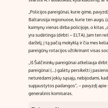
„Policijos pareigūnai, kurie gimė, pavyzdž
Baltarusija regionuose, kurie ten augo, (a
kaimynų vienas dirba policijoje, o kitas 
yra sudėtinga (dirbti – ELTA). Jam ten reik
darželį, į tą pačią mokyklą ir čia mes kel
pareigūnų rotacijos užtikrinant visas soc
„Iš Šalčininkų pareigūnai atkeliauja dirbti 
pareigūnai (…) galėtų persikelti į pasieni
neturėdami jokių sąsajų, nebijodami, ka
supjaustytos padangos“, – pavyzdį apie g
generalinis komisaras.