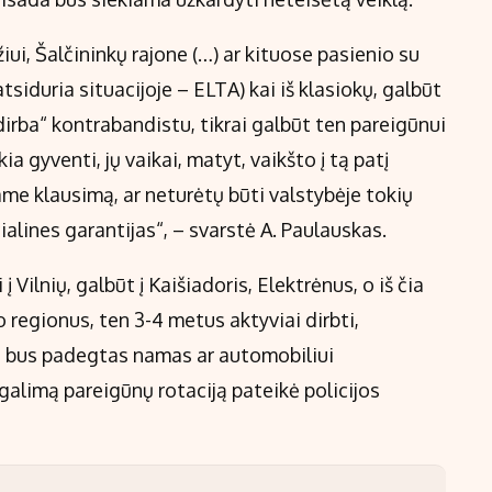
iui, Šalčininkų rajone (…) ar kituose pasienio su
tsiduria situacijoje – ELTA) kai iš klasiokų, galbūt
„dirba“ kontrabandistu, tikrai galbūt ten pareigūnui
ia gyventi, jų vaikai, matyt, vaikšto į tą patį
iame klausimą, ar neturėtų būti valstybėje tokių
ialines garantijas“, – svarstė A. Paulauskas.
į Vilnių, galbūt į Kaišiadoris, Elektrėnus, o iš čia
o regionus, ten 3-4 metus aktyviai dirbti,
d bus padegtas namas ar automobiliui
alimą pareigūnų rotaciją pateikė policijos