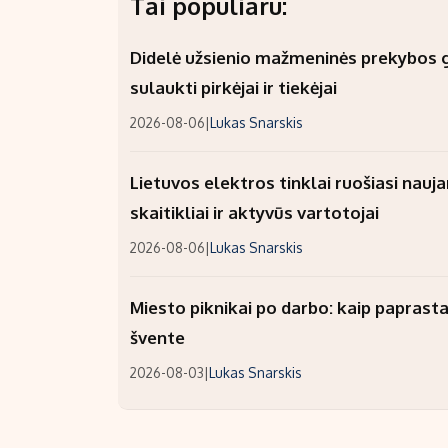
Tai populiaru:
Didelė užsienio mažmeninės prekybos gr
sulaukti pirkėjai ir tiekėjai
2026-08-06
|
Lukas Snarskis
Lietuvos elektros tinklai ruošiasi nauj
skaitikliai ir aktyvūs vartotojai
2026-08-06
|
Lukas Snarskis
Miesto piknikai po darbo: kaip paprastai
švente
2026-08-03
|
Lukas Snarskis