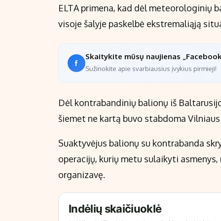
ELTA primena, kad dėl meteorologinių b
visoje šalyje paskelbė ekstremaliąją situa
Skaitykite mūsų naujienas „Faceboo
Sužinokite apie svarbiausius įvykius pirmieji!
Dėl kontrabandinių balionų iš Baltarusijos
šiemet ne kartą buvo stabdoma Vilniaus 
Suaktyvėjus balionų su kontrabanda skry
operacijų, kurių metu sulaikyti asmenys, 
organizavę.