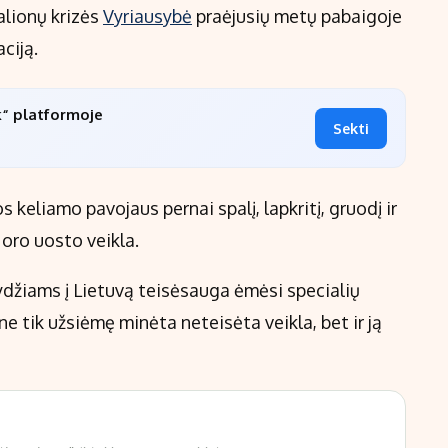
alionų krizės
Vyriausybė
praėjusių metų pabaigoje
ciją.
k“ platformoje
Sekti
 keliamo pavojaus pernai spalį, lapkritį, gruodį ir
oro uosto veikla.
džiams į Lietuvą teisėsauga ėmėsi specialių
ne tik užsiėmę minėta neteisėta veikla, bet ir ją