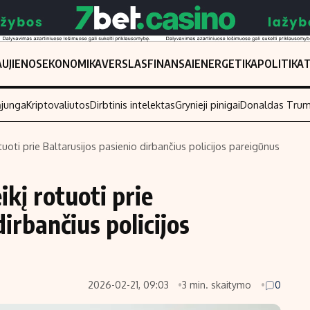
UJIENOS
EKONOMIKA
VERSLAS
FINANSAI
ENERGETIKA
POLITIKA
ąjunga
Kriptovaliutos
Dirbtinis intelektas
Grynieji pinigai
Donaldas Tru
oti prie Baltarusijos pasienio dirbančius policijos pareigūnus
Populiarios temos
Titulinis
kį rotuoti prie
Investavimas
Nedarbo išmo
Akcijų rinka
Indėliai
dirbančius policijos
Saulės elektrinės
Indėlių skaiči
Kriptovaliutos
Būsto finansa
Infliacija
Įdomios nauji
2026-02-21, 09:03
3 min. skaitymo
0
Migracija