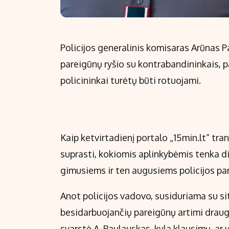
Policijos generalinis komisaras Arūnas P
pareigūnų ryšio su kontrabandininkais, p
policininkai turėtų būti rotuojami.
Kaip ketvirtadienį portalo „15min.lt“ trans
suprasti, kokiomis aplinkybėmis tenka di
gimusiems ir ten augusiems policijos p
Anot policijos vadovo, susiduriama su s
besidarbuojančių pareigūnų artimi drauga
svarstė A. Paulauskas, kyla klausimų, ar 