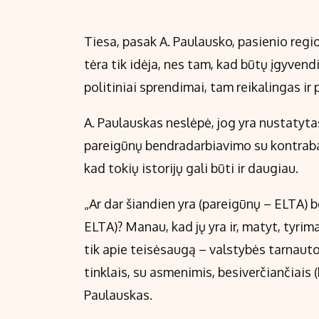
Tiesa, pasak A. Paulausko, pasienio regi
tėra tik idėja, nes tam, kad būtų įgyvend
politiniai sprendimai, tam reikalingas i
A. Paulauskas neslėpė, jog yra nustatytas
pareigūnų bendradarbiavimo su kontraban
kad tokių istorijų gali būti ir daugiau.
„Ar dar šiandien yra (pareigūnų – ELTA) 
ELTA)? Manau, kad jų yra ir, matyt, tyrim
tik apie teisėsaugą – valstybės tarnaut
tinklais, su asmenimis, besiverčiančiais 
Paulauskas.