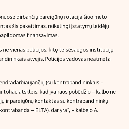
onuose dirbančių pareigūnų rotacija šiuo metu
intas šis pakeitimas, reikalingi įstatymų leidėjų
r papildomas finansavimas.
 ne vienas policijos, kitų teisėsaugos institucijų
dininkais atvejis. Policijos vadovas neatmeta,
bendradarbiaujančių (su kontrabandininkais –
ai toliau atskleis, kad įvairaus pobūdžio – kalbu ne
ojų ir pareigūnų kontaktas su kontrabandininkų
(kontrabanda – ELTA), dar yra“, – kalbėjo A.