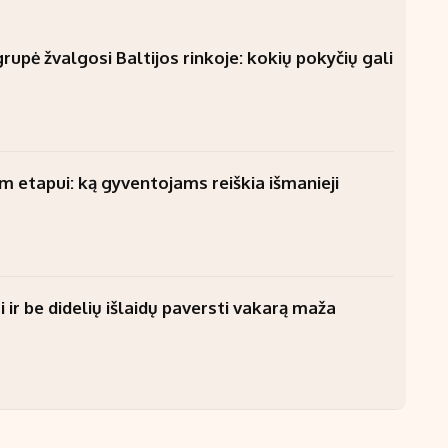
upė žvalgosi Baltijos rinkoje: kokių pokyčių gali
am etapui: ką gyventojams reiškia išmanieji
 ir be didelių išlaidų paversti vakarą maža