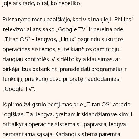
joje atsirado, o tai, ko nebeliko.
Kontaktai
Regionų naujienos
Pristatymo metu paaiškėjo, kad visi naujieji „Philips“
Indėlių palūkanos
televizoriai atsisako „Google TV“ ir pereina prie
„Titan OS“ – lengvos, „Linux“ pagrindu sukurtos
operacinės sistemos, suteikiančios gamintojui
daugiau kontrolės. Vis dėlto kyla klausimas, ar
pirkėjai bus patenkinti praradę dalį programėlių ir
funkcijų, prie kurių buvo pripratę naudodamiesi
„Google TV“.
Iš pirmo žvilgsnio perėjimas prie „Titan OS“ atrodo
logiškas. Tai lengva, greitam ir sklandžiam veikimui
pritaikyta operacinė sistema su paprasta, lengvai
perprantama sąsaja. Kadangi sistema paremta