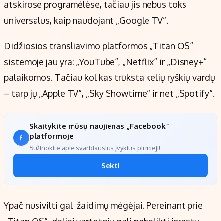
atskirose programėlėse, tačiau jis nebus toks
universalus, kaip naudojant „Google TV“.
Didžiosios transliavimo platformos „Titan OS“
sistemoje jau yra: „YouTube“, „Netflix“ ir „Disney+“
palaikomos. Tačiau kol kas trūksta kelių ryškių vardų
– tarp jų „Apple TV“, „Sky Showtime“ ir net „Spotify“.
Skaitykite mūsų naujienas „Facebook“
platformoje
Sužinokite apie svarbiausius įvykius pirmieji!
Sekti
Ypač nusivilti gali žaidimų mėgėjai. Pereinant prie
„Titan OS“, daliai vartotojų gali nebelikti įprastų