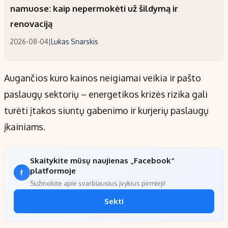
namuose: kaip nepermokėti už šildymą ir
renovaciją
2026-08-04
|
Lukas Snarskis
Augančios kuro kainos neigiamai veikia ir pašto
paslaugų sektorių – energetikos krizės rizika gali
turėti įtakos siuntų gabenimo ir kurjerių paslaugų
įkainiams.
Skaitykite mūsų naujienas „Facebook“
platformoje
Sužinokite apie svarbiausius įvykius pirmieji!
Sekti