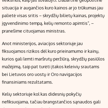
veiksmus, kaip jas suvaldyti. Dabartinė geopolitinė
situacija ir augančios kuro kainos ar jo trūkumas jau
palietė visas sritis – skrydžių bilietų kainas, projektų
įgyvendinimo tempą, kelių remonto apimtis“, –
pranešime cituojamas ministras.
Anot ministerijos, aviacijos sektoriuje jau
fiksuojamos rizikos dėl kuro prieinamumo ir kainų,
kurios gali lemti maršrutų peržiūrą, skrydžių pasiūlos
mažėjimą, taip pat turėti įtakos keleivių srautams
bei Lietuvos oro uostų ir Oro navigacijos
finansiniams rezultatams.
Kelių sektoriuje kol kas didesnių pokyčių
nefiksuojama, tačiau brangstančios sąnaudos gali