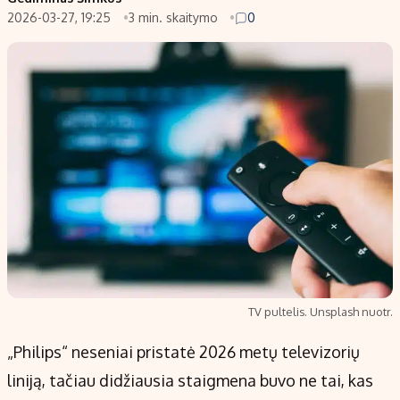
2026-03-27, 19:25
3 min. skaitymo
0
Populiarios temos
Titulinis
Investavimas
Nedarbo išmokos skaičiuoklė
Akcijų rinka
Indėliai
Saulės elektrinės
Indėlių skaičiuoklė
Kriptovaliutos
Būsto finansai
Infliacija
Įdomios naujienos
Migracija
Redakcija
Apie mus
TV pultelis. Unsplash nuotr.
Redakcijos politika
„Philips“ neseniai pristatė 2026 metų televizorių
Privatumo politika
liniją, tačiau didžiausia staigmena buvo ne tai, kas
Turinio žymėjimo taisyklės