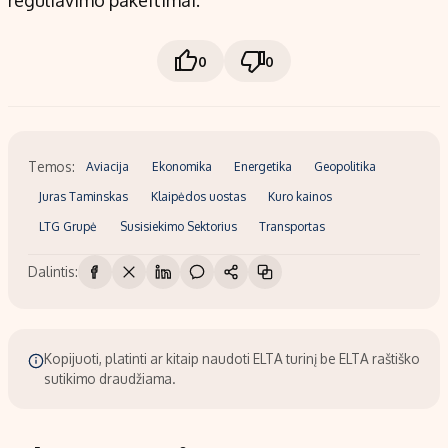
reguliavimo pakeitimai.
0
0
Temos:
Aviacija
Ekonomika
Energetika
Geopolitika
Juras Taminskas
Klaipėdos uostas
Kuro kainos
LTG Grupė
Susisiekimo Sektorius
Transportas
Dalintis:
Kopijuoti, platinti ar kitaip naudoti ELTA turinį be ELTA raštiško
sutikimo draudžiama.