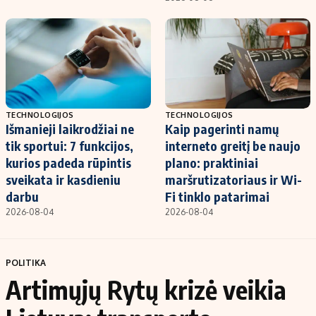
TECHNOLOGIJOS
TECHNOLOGIJOS
Išmanieji laikrodžiai ne
Kaip pagerinti namų
tik sportui: 7 funkcijos,
interneto greitį be naujo
kurios padeda rūpintis
plano: praktiniai
sveikata ir kasdieniu
maršrutizatoriaus ir Wi-
darbu
Fi tinklo patarimai
2026-08-04
2026-08-04
POLITIKA
Artimųjų Rytų krizė veikia