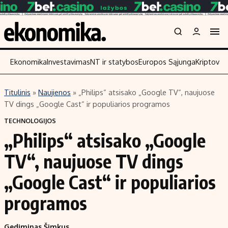
Ekonomika
Investavimas
NT ir statybos
Europos Sąjunga
Kriptoval
Titulinis
»
Naujienos
»
„Philips“ atsisako „Google TV“, naujuose
Turinys
Skaitykite
TV dings „Google Cast“ ir populiarios programos
Naujienos
Finansai
TECHNOLOGIJOS
„Philips“ atsisako „Google
Aplinka
Įmonės
Verslas
Žemės ūkis
TV“, naujuose TV dings
Energetika
Technologijos
„Google Cast“ ir populiarios
Ekonomika
Laisvalaikis
programos
Politika
NT ir statybos
Gediminas Šimkus