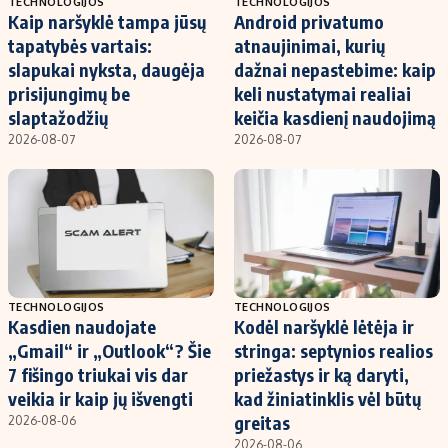
TECHNOLOGIJOS
TECHNOLOGIJOS
Kaip naršyklė tampa jūsų
Android privatumo
tapatybės vartais:
atnaujinimai, kurių
slapukai nyksta, daugėja
dažnai nepastebime: kaip
prisijungimų be
keli nustatymai realiai
slaptažodžių
keičia kasdienį naudojimą
2026-08-07
2026-08-07
TECHNOLOGIJOS
TECHNOLOGIJOS
Kasdien naudojate
Kodėl naršyklė lėtėja ir
„Gmail“ ir „Outlook“? Šie
stringa: septynios realios
7 fišingo triukai vis dar
priežastys ir ką daryti,
veikia ir kaip jų išvengti
kad žiniatinklis vėl būtų
greitas
2026-08-06
2026-08-06