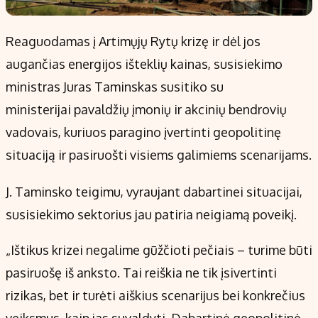
Reaguodamas į Artimųjų Rytų krizę ir dėl jos
augančias energijos išteklių kainas, susisiekimo
ministras Juras Taminskas susitiko su
ministerijai pavaldžių įmonių ir akcinių bendrovių
vadovais, kuriuos paragino įvertinti geopolitinę
situaciją ir pasiruošti visiems galimiems scenarijams.
J. Taminsko teigimu, vyraujant dabartinei situacijai,
susisiekimo sektorius jau patiria neigiamą poveikį.
„Ištikus krizei negalime gūžčioti pečiais – turime būti
pasiruošę iš anksto. Tai reiškia ne tik įsivertinti
rizikas, bet ir turėti aiškius scenarijus bei konkrečius