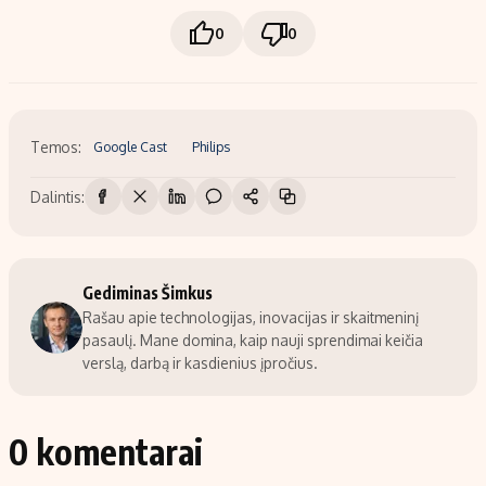
0
0
Temos:
Google Cast
Philips
Dalintis:
Gediminas Šimkus
Rašau apie technologijas, inovacijas ir skaitmeninį
pasaulį. Mane domina, kaip nauji sprendimai keičia
verslą, darbą ir kasdienius įpročius.
0 komentarai