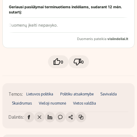
0
0
Temos:
Lietuvos politika
Politiku atsakomybe
Savivalda
Skaidrumas
Viešoji nuomonė
Vietos valdžia
Dalintis: