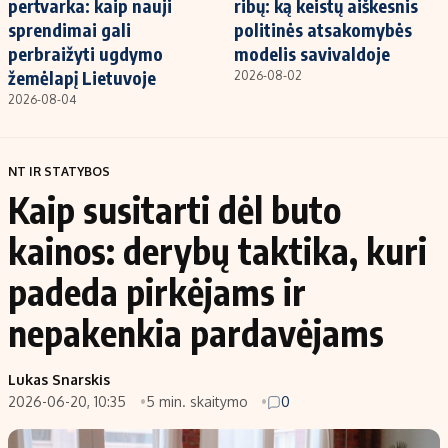
pertvarka: kaip nauji
ribų: ką keistų aiškesnis
sprendimai gali
politinės atsakomybės
perbraižyti ugdymo
modelis savivaldoje
žemėlapį Lietuvoje
2026-08-02
2026-08-04
NT IR STATYBOS
Kaip susitarti dėl buto
kainos: derybų taktika, kuri
padeda pirkėjams ir
nepakenkia pardavėjams
Lukas Snarskis
2026-06-20, 10:35
5 min. skaitymo
0