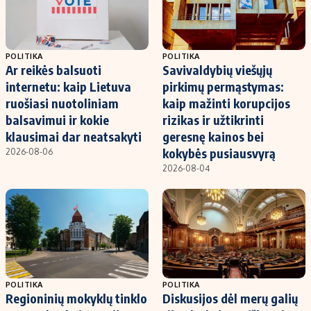
POLITIKA
POLITIKA
Ar reikės balsuoti
Savivaldybių viešųjų
internetu: kaip Lietuva
pirkimų permąstymas:
ruošiasi nuotoliniam
kaip mažinti korupcijos
balsavimui ir kokie
rizikas ir užtikrinti
klausimai dar neatsakyti
geresnę kainos bei
kokybės pusiausvyrą
2026-08-06
2026-08-04
POLITIKA
POLITIKA
Regioninių mokyklų tinklo
Diskusijos dėl merų galių