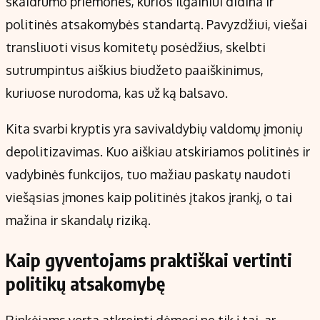
skaidrumo priemones, kurios ilgainiui didina ir
politinės atsakomybės standartą. Pavyzdžiui, viešai
transliuoti visus komitetų posėdžius, skelbti
sutrumpintus aiškius biudžeto paaiškinimus,
kuriuose nurodoma, kas už ką balsavo.
Kita svarbi kryptis yra savivaldybių valdomų įmonių
depolitizavimas. Kuo aiškiau atskiriamos politinės ir
vadybinės funkcijos, tuo mažiau paskatų naudoti
viešąsias įmones kaip politinės įtakos įrankį, o tai
mažina ir skandalų riziką.
Kaip gyventojams praktiškai vertinti
politikų atsakomybę