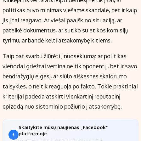
Rinkėjams verta atkreipti dėmesį ne tik į tai, ar
politikas buvo minimas viešame skandale, bet ir kaip
jis į tai reagavo. Ar viešai paaiškino situaciją, ar
pateikė dokumentus, ar sutiko su etikos komisijų
tyrimu, ar bandė kelti atsakomybę kitiems.
Taip pat svarbu žiūrėti į nuoseklumą: ar politikas
vienodai griežtai vertina ne tik oponentų, bet ir savo
bendražygių elgesį, ar siūlo aiškesnes skaidrumo
taisykles, o ne tik reaguoja po fakto. Tokie praktiniai
kriterijai padeda atskirti vienkartinį reputacinį
epizodą nuo sisteminio požiūrio į atsakomybę.
Skaitykite mūsų naujienas „Facebook“
platformoje