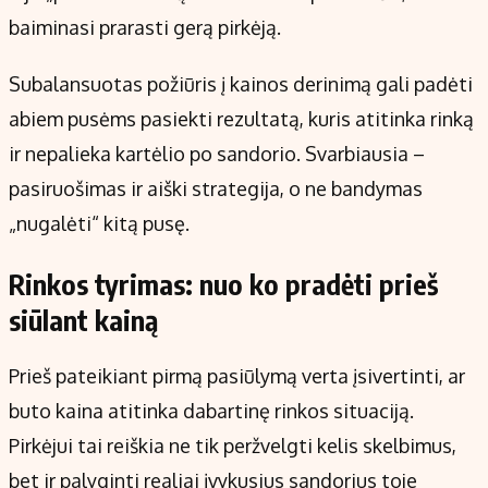
baiminasi prarasti gerą pirkėją.
Subalansuotas požiūris į kainos derinimą gali padėti
abiem pusėms pasiekti rezultatą, kuris atitinka rinką
ir nepalieka kartėlio po sandorio. Svarbiausia –
pasiruošimas ir aiški strategija, o ne bandymas
„nugalėti“ kitą pusę.
Rinkos tyrimas: nuo ko pradėti prieš
siūlant kainą
Prieš pateikiant pirmą pasiūlymą verta įsivertinti, ar
buto kaina atitinka dabartinę rinkos situaciją.
Pirkėjui tai reiškia ne tik peržvelgti kelis skelbimus,
bet ir palyginti realiai įvykusius sandorius toje