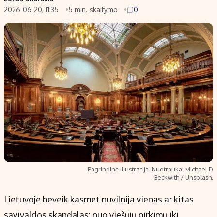
2026-06-20, 11:35
5 min. skaitymo
0
Populiarios temos
Titulinis
Investavimas
Nedarbo išmokos skaičiuoklė
Akcijų rinka
Indėliai
Saulės elektrinės
Indėlių skaičiuoklė
Kriptovaliutos
Būsto finansai
Infliacija
Įdomios naujienos
Migracija
Redakcija
Apie mus
Pagrindinė iliustracija. Nuotrauka: Michael D
Redakcijos politika
Beckwith / Unsplash.
Privatumo politika
Lietuvoje beveik kasmet nuvilnija vienas ar kitas
Turinio žymėjimo taisyklės
savivaldos skandalas: nuo viešųjų pirkimų iki