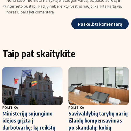
Noriu savo interneto naršyklėje išsaugoti vardą, el. pašto adresą ir
interneto puslapį, kad jų nebereiktų įvesti iš naujo, kai kitą kartą vėl
norėsiu parašyti komentarą.
Taip pat skaitykite
POLITIKA
POLITIKA
Ministerijų sujungimo
Savivaldybių tarybų narių
idėjos grįžta į
išlaidų kompensavimas
darbotvarkę: ką reikštų
po skandalų: kokių