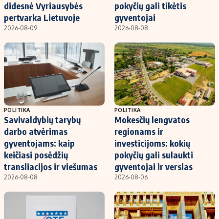
didesnė Vyriausybės
pokyčių gali tikėtis
pertvarka Lietuvoje
gyventojai
2026-08-09
2026-08-08
POLITIKA
POLITIKA
Savivaldybių tarybų
Mokesčių lengvatos
darbo atvėrimas
regionams ir
gyventojams: kaip
investicijoms: kokių
keičiasi posėdžių
pokyčių gali sulaukti
transliacijos ir viešumas
gyventojai ir verslas
2026-08-08
2026-08-06