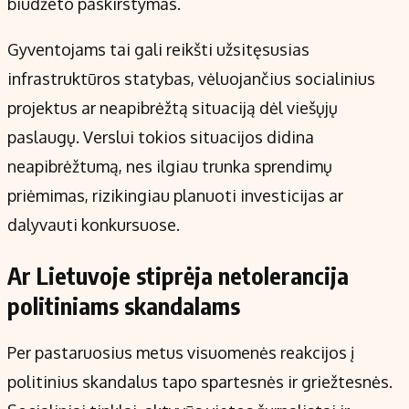
biudžeto paskirstymas.
Gyventojams tai gali reikšti užsitęsusias
infrastruktūros statybas, vėluojančius socialinius
projektus ar neapibrėžtą situaciją dėl viešųjų
paslaugų. Verslui tokios situacijos didina
neapibrėžtumą, nes ilgiau trunka sprendimų
priėmimas, rizikingiau planuoti investicijas ar
dalyvauti konkursuose.
Ar Lietuvoje stiprėja netolerancija
politiniams skandalams
Per pastaruosius metus visuomenės reakcijos į
politinius skandalus tapo spartesnės ir griežtesnės.