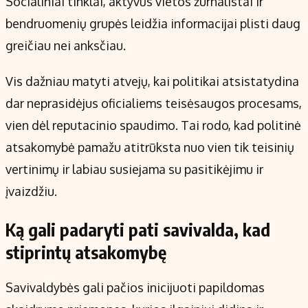
Socialiniai tinklai, aktyvūs vietos žurnalistai ir
bendruomenių grupės leidžia informacijai plisti daug
greičiau nei anksčiau.
Vis dažniau matyti atvejų, kai politikai atsistatydina
dar neprasidėjus oficialiems teisėsaugos procesams,
vien dėl reputacinio spaudimo. Tai rodo, kad politinė
atsakomybė pamažu atitrūksta nuo vien tik teisinių
vertinimų ir labiau susiejama su pasitikėjimu ir
įvaizdžiu.
Ką gali padaryti pati savivalda, kad
stiprintų atsakomybę
Savivaldybės gali pačios inicijuoti papildomas