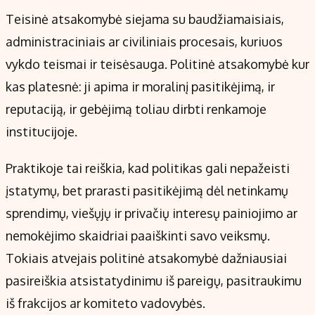
Teisinė atsakomybė siejama su baudžiamaisiais,
administraciniais ar civiliniais procesais, kuriuos
vykdo teismai ir teisėsauga. Politinė atsakomybė kur
kas platesnė: ji apima ir moralinį pasitikėjimą, ir
reputaciją, ir gebėjimą toliau dirbti renkamoje
institucijoje.
Praktikoje tai reiškia, kad politikas gali nepažeisti
įstatymų, bet prarasti pasitikėjimą dėl netinkamų
sprendimų, viešųjų ir privačių interesų painiojimo ar
nemokėjimo skaidriai paaiškinti savo veiksmų.
Tokiais atvejais politinė atsakomybė dažniausiai
pasireiškia atsistatydinimu iš pareigų, pasitraukimu
iš frakcijos ar komiteto vadovybės.