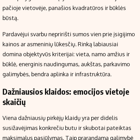
pačioje vietovėje, panašios kvadratūros ir būklės
būstą.
Pardavėjui svarbu nepririšti sumos vien prie įsigijimo
kainos ar asmeninių lūkesčių. Rinką labiausiai
domina objektyvūs kriterijai: vieta, namo amžius ir
būklė, energinis naudingumas, aukštas, parkavimo
galimybės, bendra aplinka ir infrastruktūra.
Dažniausios klaidos: emocijos vietoje
skaičių
Viena dažniausių pirkėjų klaidų yra per didelis
susižavėjimas konkrečiu butu ir skubotai pateiktas
maksimalus pasiūlymas. Taip prarandama galimybė