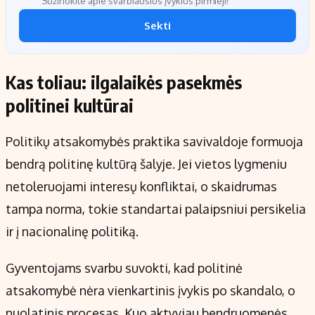
Sužinokite apie svarbiausius įvykius pirmieji!
Sekti
Kas toliau: ilgalaikės pasekmės
politinei kultūrai
Politikų atsakomybės praktika savivaldoje formuoja
bendrą politinę kultūrą šalyje. Jei vietos lygmeniu
netoleruojami interesų konfliktai, o skaidrumas
tampa norma, tokie standartai palaipsniui persikelia
ir į nacionalinę politiką.
Gyventojams svarbu suvokti, kad politinė
atsakomybė nėra vienkartinis įvykis po skandalo, o
nuolatinis procesas. Kuo aktyviau bendruomenės