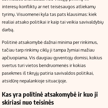
Kontaktai
interesų konfliktų ar net teisėsaugos atliekamų
Regionų naujienos
tyrimų. Visuomenei kyla tas pats klausimas: kiek
Indėlių palūkanos
realiai atsako politikai ir kaip tai veikia savivaldybių
darbą.
Politinė atsakomybė dažnai minima per rinkimus,
tačiau tarp rinkimų ciklų ji tampa žymiai mažiau
apčiuopiama. Vis daugiau gyventojų domisi, kokius
svertus turi vietos bendruomenės ir kokias
pasekmes iš tikrųjų patiria savivaldos politikai,
atsidūrę nepalankioje situacijoje.
Kas yra politinė atsakomybė ir kuo ji
skiriasi nuo teisinės