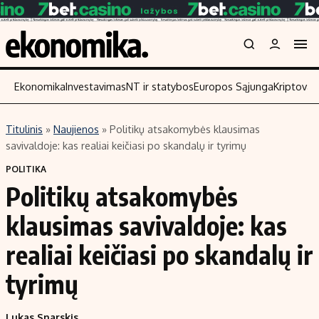
Ekonomika
Investavimas
NT ir statybos
Europos Sąjunga
Kriptoval
Titulinis
»
Naujienos
»
Politikų atsakomybės klausimas
Turinys
Skaitykite
savivaldoje: kas realiai keičiasi po skandalų ir tyrimų
Naujienos
Finansai
POLITIKA
Politikų atsakomybės
Aplinka
Įmonės
Verslas
Žemės ūkis
klausimas savivaldoje: kas
Energetika
Technologijos
realiai keičiasi po skandalų ir
Ekonomika
Laisvalaikis
tyrimų
Politika
NT ir statybos
Lukas Snarskis