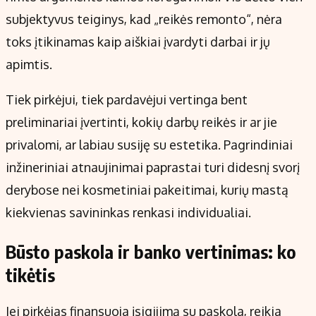
subjektyvus teiginys, kad „reikės remonto“, nėra
toks įtikinamas kaip aiškiai įvardyti darbai ir jų
apimtis.
Tiek pirkėjui, tiek pardavėjui vertinga bent
preliminariai įvertinti, kokių darbų reikės ir ar jie
privalomi, ar labiau susiję su estetika. Pagrindiniai
inžineriniai atnaujinimai paprastai turi didesnį svorį
derybose nei kosmetiniai pakeitimai, kurių mastą
kiekvienas savininkas renkasi individualiai.
Būsto paskola ir banko vertinimas: ko
tikėtis
Jei pirkėjas finansuoja įsigijimą su paskola, reikia