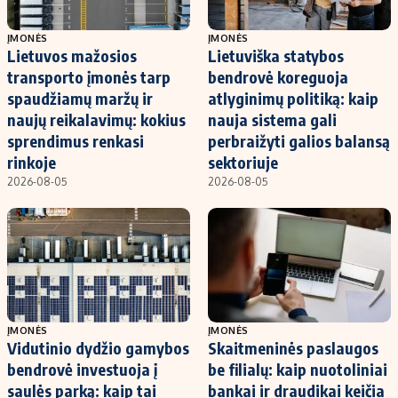
ĮMONĖS
ĮMONĖS
Lietuvos mažosios
Lietuviška statybos
transporto įmonės tarp
bendrovė koreguoja
spaudžiamų maržų ir
atlyginimų politiką: kaip
naujų reikalavimų: kokius
nauja sistema gali
sprendimus renkasi
perbraižyti galios balansą
rinkoje
sektoriuje
2026-08-05
2026-08-05
ĮMONĖS
ĮMONĖS
Vidutinio dydžio gamybos
Skaitmeninės paslaugos
bendrovė investuoja į
be filialų: kaip nuotoliniai
saulės parką: kaip tai
bankai ir draudikai keičia