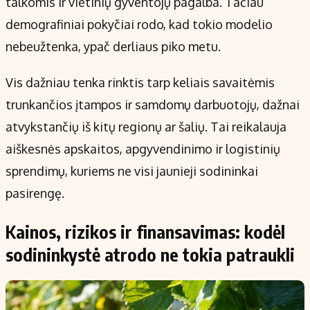
talkomis ir vietinių gyventojų pagalba. Tačiau
demografiniai pokyčiai rodo, kad tokio modelio
nebeužtenka, ypač derliaus piko metu.
Vis dažniau tenka rinktis tarp keliais savaitėmis
trunkančios įtampos ir samdomų darbuotojų, dažnai
atvykstančių iš kitų regionų ar šalių. Tai reikalauja
aiškesnės apskaitos, apgyvendinimo ir logistinių
sprendimų, kuriems ne visi jaunieji sodininkai
pasirengę.
Kainos, rizikos ir finansavimas: kodėl
sodininkystė atrodo ne tokia patraukli