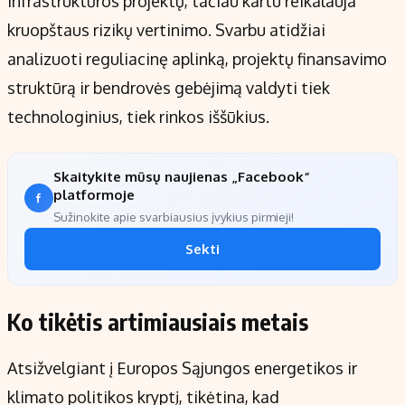
infrastruktūros projektų, tačiau kartu reikalauja
kruopštaus rizikų vertinimo. Svarbu atidžiai
analizuoti reguliacinę aplinką, projektų finansavimo
struktūrą ir bendrovės gebėjimą valdyti tiek
technologinius, tiek rinkos iššūkius.
Skaitykite mūsų naujienas „Facebook“
platformoje
Sužinokite apie svarbiausius įvykius pirmieji!
Sekti
Ko tikėtis artimiausiais metais
Atsižvelgiant į Europos Sąjungos energetikos ir
klimato politikos kryptį, tikėtina, kad