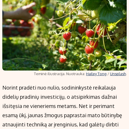
Teminė iliustracija. Nuotrauka:
Hailey Tong
/
Unsplash
.
Norint pradėti nuo nulio, sodininkystė reikalauja
didelių pradinių investicijų, o atsipirkimas dažnai
išsitęsia ne vieneriems metams. Net ir perimant
esamą ūkį, jaunas žmogus paprastai mato būtinybę
atnaujinti techniką ar įrenginius, kad galėtų dirbti