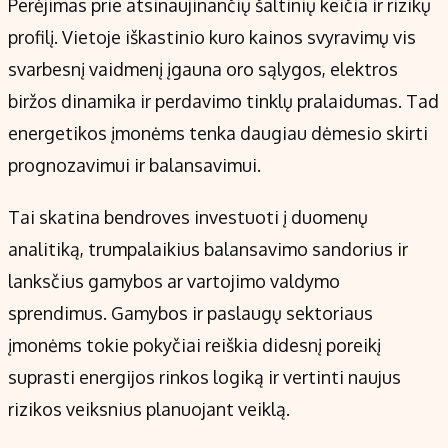
Perėjimas prie atsinaujinančių šaltinių keičia ir rizikų
profilį. Vietoje iškastinio kuro kainos svyravimų vis
svarbesnį vaidmenį įgauna oro sąlygos, elektros
biržos dinamika ir perdavimo tinklų pralaidumas. Tad
energetikos įmonėms tenka daugiau dėmesio skirti
prognozavimui ir balansavimui.
Tai skatina bendroves investuoti į duomenų
analitiką, trumpalaikius balansavimo sandorius ir
lanksčius gamybos ar vartojimo valdymo
sprendimus. Gamybos ir paslaugų sektoriaus
įmonėms tokie pokyčiai reiškia didesnį poreikį
suprasti energijos rinkos logiką ir vertinti naujus
rizikos veiksnius planuojant veiklą.