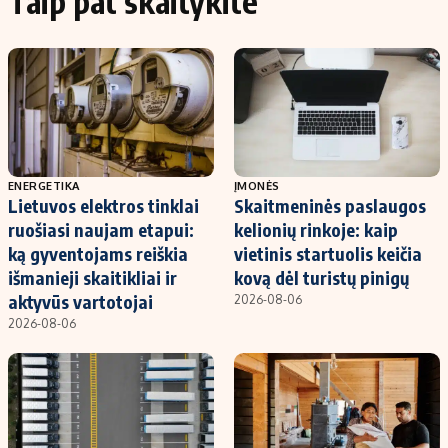
Taip pat skaitykite
ENERGETIKA
ĮMONĖS
Lietuvos elektros tinklai
Skaitmeninės paslaugos
ruošiasi naujam etapui:
kelionių rinkoje: kaip
ką gyventojams reiškia
vietinis startuolis keičia
išmanieji skaitikliai ir
kovą dėl turistų pinigų
aktyvūs vartotojai
2026-08-06
2026-08-06