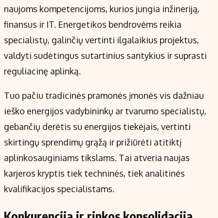
naujoms kompetencijoms, kurios jungia inžineriją,
finansus ir IT. Energetikos bendrovėms reikia
specialistų, galinčių vertinti ilgalaikius projektus,
valdyti sudėtingus sutartinius santykius ir suprasti
reguliacinę aplinką.
Tuo pačiu tradicinės pramonės įmonės vis dažniau
ieško energijos vadybininkų ar tvarumo specialistų,
gebančių derėtis su energijos tiekėjais, vertinti
skirtingų sprendimų grąžą ir prižiūrėti atitiktį
aplinkosauginiams tikslams. Tai atveria naujas
karjeros kryptis tiek techninės, tiek analitinės
kvalifikacijos specialistams.
Konkurencija ir rinkos konsolidacija