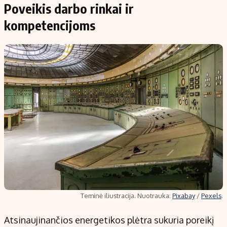
Poveikis darbo rinkai ir
kompetencijoms
Teminė iliustracija. Nuotrauka:
Pixabay
/
Pexels
.
Atsinaujinančios energetikos plėtra sukuria poreikį