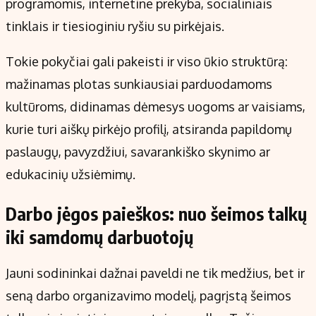
programomis, internetine prekyba, socialiniais
tinklais ir tiesioginiu ryšiu su pirkėjais.
Tokie pokyčiai gali pakeisti ir viso ūkio struktūrą:
mažinamas plotas sunkiausiai parduodamoms
kultūroms, didinamas dėmesys uogoms ar vaisiams,
kurie turi aiškų pirkėjo profilį, atsiranda papildomų
paslaugų, pavyzdžiui, savarankiško skynimo ar
edukacinių užsiėmimų.
Darbo jėgos paieškos: nuo šeimos talkų
iki samdomų darbuotojų
Jauni sodininkai dažnai paveldi ne tik medžius, bet ir
seną darbo organizavimo modelį, pagrįstą šeimos