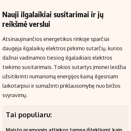
Nauji ilgalaikiai susitarimai ir jų
reikšmė verslui
Atsinaujinančios energetikos rinkoje sparčiai
daugėja ilgalaikių elektros pirkimo sutarčių, kurios
dažnai vadinamos tiesiog ilgalaikiais elektros
tiekimo susitarimais. Tokios sutartys įmonei leidžia
užsitikrinti numanomą energijos kainą ilgesniam
laikotarpiui ir sumažinti priklausomybę nuo biržos
svyravimų.
Tai populiaru:
Maisto pramonės atliekos tampa ištekliumi: kaip