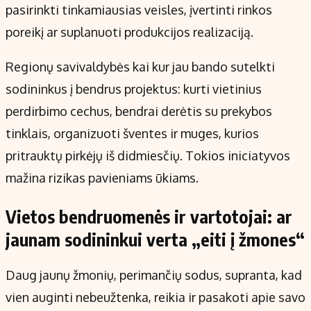
pasirinkti tinkamiausias veisles, įvertinti rinkos
poreikį ar suplanuoti produkcijos realizaciją.
Regionų savivaldybės kai kur jau bando sutelkti
sodininkus į bendrus projektus: kurti vietinius
perdirbimo cechus, bendrai derėtis su prekybos
tinklais, organizuoti šventes ir muges, kurios
pritrauktų pirkėjų iš didmiesčių. Tokios iniciatyvos
mažina rizikas pavieniams ūkiams.
Vietos bendruomenės ir vartotojai: ar
jaunam sodininkui verta „eiti į žmones“
Daug jaunų žmonių, perimančių sodus, supranta, kad
vien auginti nebeužtenka, reikia ir pasakoti apie savo