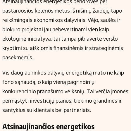
Atsinaujinančios energetikos bendrovės per
Kontaktai
pastaruosius kelerius metus iš nišinių žaidėjų tapo
Regionų naujienos
reikšmingais ekonomikos dalyviais. Vėjo, saulės ir
Indėlių palūkanos
biokuro projektai jau nebevertinami vien kaip
ekologinė iniciatyva, tai tampa pilnaverte verslo
kryptimi su aiškiomis finansinėmis ir strateginėmis
pasekmėmis.
Vis daugiau rinkos dalyvių energetiką mato ne kaip
fono sąnaudą, o kaip vieną pagrindinių
konkurencinio pranašumo veiksnių. Tai verčia įmones
permąstyti investicijų planus, tiekimo grandines ir
santykius su klientais bei partneriais.
Atsinaujinančios energetikos