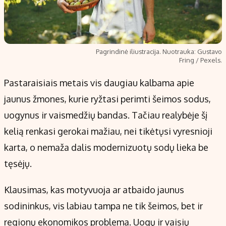
Pagrindinė iliustracija. Nuotrauka: Gustavo
Fring / Pexels.
Pastaraisiais metais vis daugiau kalbama apie
jaunus žmones, kurie ryžtasi perimti šeimos sodus,
uogynus ir vaismedžių bandas. Tačiau realybėje šį
kelią renkasi gerokai mažiau, nei tikėtųsi vyresnioji
karta, o nemaža dalis modernizuotų sodų lieka be
tęsėjų.
Klausimas, kas motyvuoja ar atbaido jaunus
sodininkus, vis labiau tampa ne tik šeimos, bet ir
regionų ekonomikos problema. Uogų ir vaisių