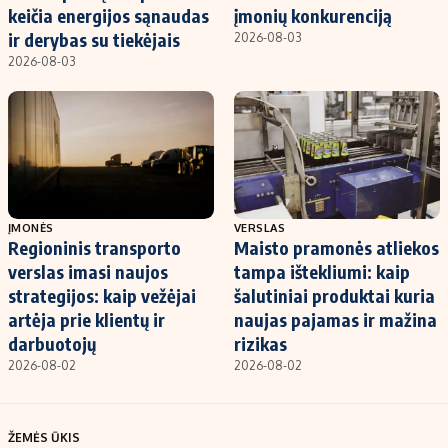
keičia energijos sąnaudas
įmonių konkurenciją
ir derybas su tiekėjais
2026-08-03
2026-08-03
ĮMONĖS
VERSLAS
Regioninis transporto
Maisto pramonės atliekos
verslas imasi naujos
tampa ištekliumi: kaip
strategijos: kaip vežėjai
šalutiniai produktai kuria
artėja prie klientų ir
naujas pajamas ir mažina
darbuotojų
rizikas
2026-08-02
2026-08-02
ŽEMĖS ŪKIS