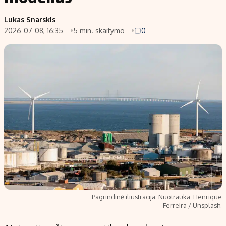
Populiarios temos
Titulinis
Lukas Snarskis
2026-07-08, 16:35
5 min. skaitymo
0
Investavimas
Nedarbo išmokos skaičiuoklė
Akcijų rinka
Indėliai
Saulės elektrinės
Indėlių skaičiuoklė
Kriptovaliutos
Būsto finansai
Infliacija
Įdomios naujienos
Migracija
Redakcija
Apie mus
Redakcijos politika
Pagrindinė iliustracija. Nuotrauka: Henrique
Privatumo politika
Ferreira / Unsplash.
Turinio žymėjimo taisyklės