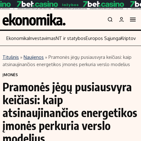
Ekonomika
Investavimas
NT ir statybos
Europos Sąjunga
Kriptoval
Titulinis
»
Naujienos
»
Pramonės jėgų pusiausvyra keičiasi: kaip
Turinys
Skaitykite
atsinaujinančios energetikos įmonės perkuria verslo modelius
Naujienos
Finansai
ĮMONĖS
Pramonės jėgų pusiausvyra
Aplinka
Įmonės
Verslas
Žemės ūkis
keičiasi: kaip
Energetika
Technologijos
atsinaujinančios energetikos
Ekonomika
Laisvalaikis
įmonės perkuria verslo
Politika
NT ir statybos
modelius