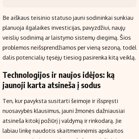
Be aiškaus teisinio statuso jauni sodininkai sunkiau
planuoja ilgalaikes investicijas, pavyzdžiui, naujų
veislių sodinimą ar laistymo sistemų diegimą. Šios
problemos neišsprendžiamos per vieną sezoną, todėl
dalis potencialių tęsėjų tiesiog pasirenka kitą veiklą.
Technologijos ir naujos idėjos: ką
jaunoji karta atsineša į sodus
Ten, kur pavyksta susitarti šeimoje ir išspręsti
nuosavybės klausimus, jauni žmonės dažniausiai
atsineša kitokį požiūrį į valdymą ir rinkodarą. Jie
labiau linkę naudotis skaitmeninėmis apskaitos