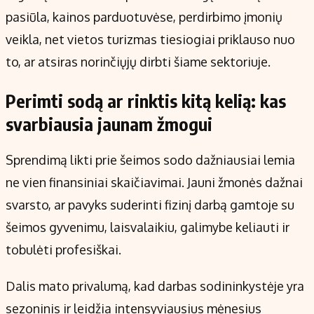
pasiūla, kainos parduotuvėse, perdirbimo įmonių
veikla, net vietos turizmas tiesiogiai priklauso nuo
to, ar atsiras norinčiųjų dirbti šiame sektoriuje.
Perimti sodą ar rinktis kitą kelią: kas
svarbiausia jaunam žmogui
Sprendimą likti prie šeimos sodo dažniausiai lemia
ne vien finansiniai skaičiavimai. Jauni žmonės dažnai
svarsto, ar pavyks suderinti fizinį darbą gamtoje su
šeimos gyvenimu, laisvalaikiu, galimybe keliauti ir
tobulėti profesiškai.
Dalis mato privalumą, kad darbas sodininkystėje yra
sezoninis ir leidžia intensyviausius mėnesius