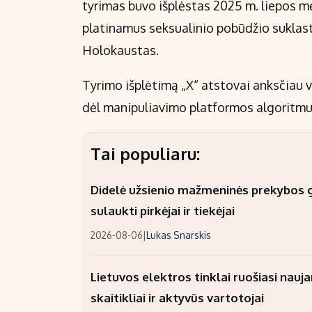
tyrimas buvo išplėstas 2025 m. liepos m
platinamus seksualinio pobūdžio suklast
Holokaustas.
Tyrimo išplėtimą „X“ atstovai anksčiau v
dėl manipuliavimo platformos algoritmu
Tai populiaru:
Didelė užsienio mažmeninės prekybos gr
sulaukti pirkėjai ir tiekėjai
2026-08-06
|
Lukas Snarskis
Lietuvos elektros tinklai ruošiasi nauj
skaitikliai ir aktyvūs vartotojai