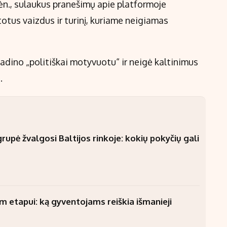
ėn., sulaukus pranešimų apie platformoje
otus vaizdus ir turinį, kuriame neigiamas
adino „politiškai motyvuotu“ ir neigė kaltinimus
.
upė žvalgosi Baltijos rinkoje: kokių pokyčių gali
am etapui: ką gyventojams reiškia išmanieji