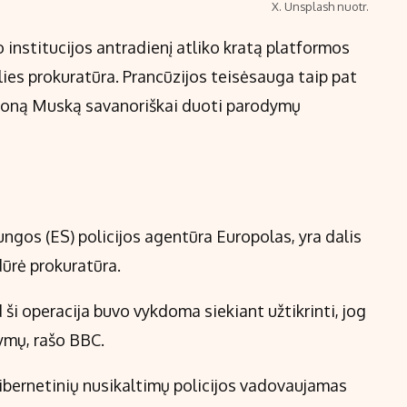
X. Unsplash nuotr.
institucijos antradienį atliko kratą platformos
alies prokuratūra. Prancūzijos teisėsauga taip pat
Eloną Muską savanoriškai duoti parodymų
ungos (ES) policijos agentūra Europolas, yra dalis
dūrė prokuratūra.
ši operacija buvo vykdoma siekiant užtikrinti, jog
tymų, rašo BBC.
kibernetinių nusikaltimų policijos vadovaujamas