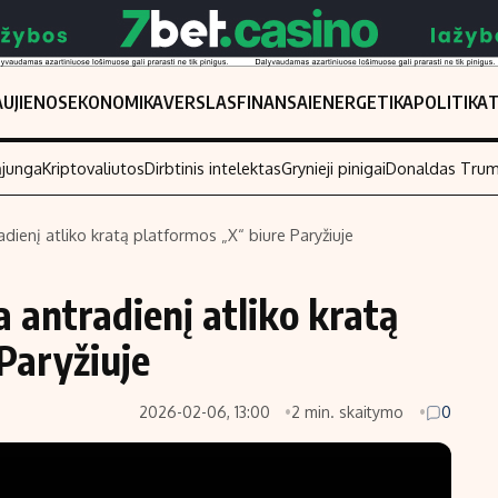
UJIENOS
EKONOMIKA
VERSLAS
FINANSAI
ENERGETIKA
POLITIKA
ąjunga
Kriptovaliutos
Dirbtinis intelektas
Grynieji pinigai
Donaldas Tru
dienį atliko kratą platformos „X“ biure Paryžiuje
Populiarios temos
Titulinis
 antradienį atliko kratą
Investavimas
Nedarbo išmo
Akcijų rinka
Indėliai
Paryžiuje
Saulės elektrinės
Indėlių skaiči
2026-02-06, 13:00
2 min. skaitymo
0
Kriptovaliutos
Būsto finansa
Infliacija
Įdomios nauji
Migracija