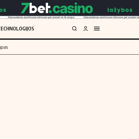
TECHNOLOGIJOS
mpas
Redakcija
kos skaičiuoklė
Apie mus
Redakcijos politika
uoklė
Privatumo politika
i
Turinio žymėjimo taisyklės
enos
Kontaktai
Regionų naujienos