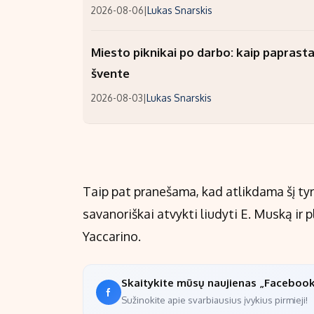
2026-08-06
|
Lukas Snarskis
Miesto piknikai po darbo: kaip paprastai
švente
2026-08-03
|
Lukas Snarskis
Taip pat pranešama, kad atlikdama šį ty
savanoriškai atvykti liudyti E. Muską ir 
Yaccarino.
Skaitykite mūsų naujienas „Faceboo
Sužinokite apie svarbiausius įvykius pirmieji!