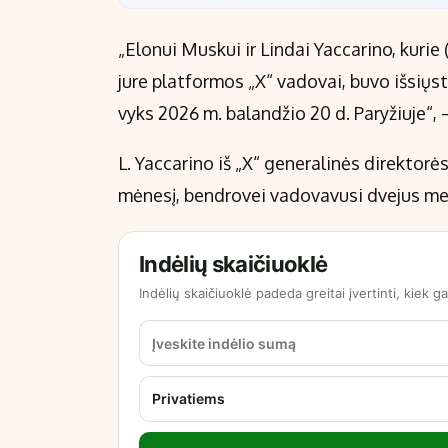
„Elonui Muskui ir Lindai Yaccarino, kurie
jure platformos „X“ vadovai, buvo išsiųst
vyks 2026 m. balandžio 20 d. Paryžiuje“,
L. Yaccarino iš „X“ generalinės direktor
mėnesį, bendrovei vadovavusi dvejus me