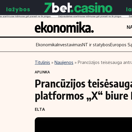
NA
Ekonomika
Investavimas
NT ir statybos
Europos S
Titulinis
»
Naujienos
»
Prancūzijos teisėsauga antra
Turinys
Skaitykite
APLINKA
Prancūzijos teisėsauga
Naujienos
Finansai
Aplinka
Įmonės
platformos „X“ biure 
Verslas
Žemės ūkis
ELTA
Energetika
Technologijos
Ekonomika
Laisvalaikis
Politika