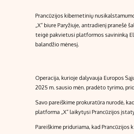
Prancūzijos kibernetinių nusikalstamumo 
„X“ biure Paryžiuje, antradienį pranešė š
teigė pakvietusi platformos savininką 
balandžio mėnesį.
Operacija, kurioje dalyvauja Europos Sąj
2025 m. sausio mėn. pradėto tyrimo, pri
Savo pareiškime prokuratūra nurodė, kad 
platforma „X“ laikytųsi Prancūzijos įsta
Pareiškime priduriama, kad Prancūzijos 