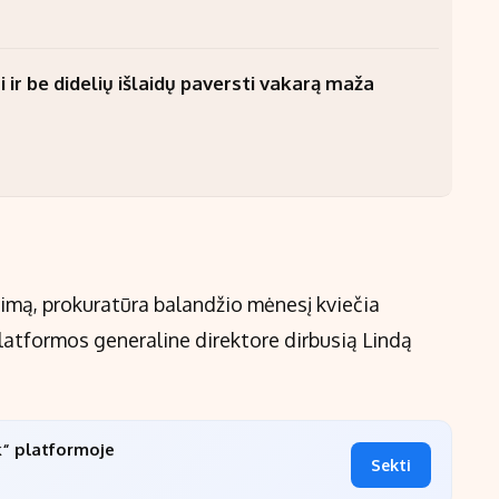
 ir be didelių išlaidų paversti vakarą maža
rimą, prokuratūra balandžio mėnesį kviečia
platformos generaline direktore dirbusią Lindą
k“ platformoje
Sekti