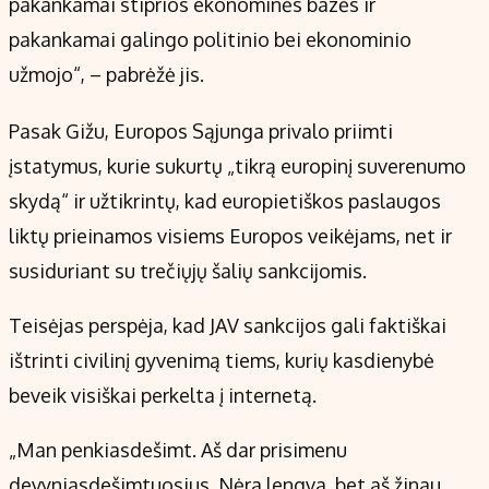
pakankamai stiprios ekonominės bazės ir
pakankamai galingo politinio bei ekonominio
užmojo“, – pabrėžė jis.
Pasak Gižu, Europos Sąjunga privalo priimti
įstatymus, kurie sukurtų „tikrą europinį suverenumo
skydą“ ir užtikrintų, kad europietiškos paslaugos
liktų prieinamos visiems Europos veikėjams, net ir
susiduriant su trečiųjų šalių sankcijomis.
Teisėjas perspėja, kad JAV sankcijos gali faktiškai
ištrinti civilinį gyvenimą tiems, kurių kasdienybė
beveik visiškai perkelta į internetą.
„Man penkiasdešimt. Aš dar prisimenu
devyniasdešimtuosius. Nėra lengva, bet aš žinau,