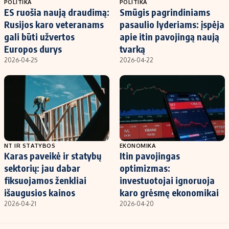
POLITIKA
POLITIKA
ES ruošia naują draudimą:
Smūgis pagrindiniams
Rusijos karo veteranams
pasaulio lyderiams: įspėja
gali būti užvertos
apie itin pavojingą naują
Europos durys
tvarką
2026-04-25
2026-04-22
NT IR STATYBOS
EKONOMIKA
Karas paveikė ir statybų
Itin pavojingas
sektorių: jau dabar
optimizmas:
fiksuojamos ženkliai
investuotojai ignoruoja
išaugusios kainos
karo grėsmę ekonomikai
2026-04-21
2026-04-20