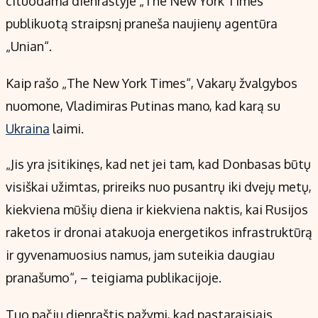
cituodama dienraštyje „The New York Times“
Kontaktai
publikuotą straipsnį praneša naujienų agentūra
Regionų naujienos
„Unian“.
Indėlių palūkanos
Kaip rašo „The New York Times“, Vakarų žvalgybos
nuomone, Vladimiras Putinas mano, kad karą su
Ukraina
laimi.
„Jis yra įsitikinęs, kad net jei tam, kad Donbasas būtų
visiškai užimtas, prireiks nuo pusantrų iki dvejų metų,
kiekviena mūšių diena ir kiekviena naktis, kai Rusijos
raketos ir dronai atakuoja energetikos infrastruktūrą
ir gyvenamuosius namus, jam suteikia daugiau
pranašumo“, – teigiama publikacijoje.
Tuo pačiu dienraštis pažymi, kad pastaraisiais