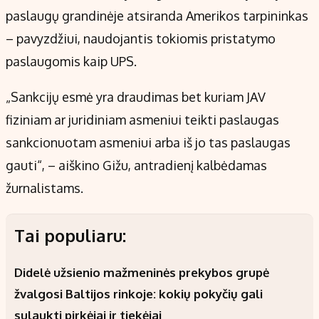
paslaugų grandinėje atsiranda Amerikos tarpininkas
– pavyzdžiui, naudojantis tokiomis pristatymo
paslaugomis kaip UPS.
„Sankcijų esmė yra draudimas bet kuriam JAV
fiziniam ar juridiniam asmeniui teikti paslaugas
sankcionuotam asmeniui arba iš jo tas paslaugas
gauti“, – aiškino Gižu, antradienį kalbėdamas
žurnalistams.
Tai populiaru:
Didelė užsienio mažmeninės prekybos grupė
žvalgosi Baltijos rinkoje: kokių pokyčių gali
sulaukti pirkėjai ir tiekėjai