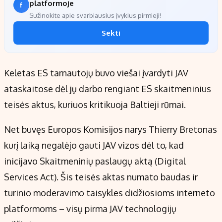
platformoje
Sužinokite apie svarbiausius įvykius pirmieji!
Sekti
Keletas ES tarnautojų buvo viešai įvardyti JAV
ataskaitose dėl jų darbo rengiant ES skaitmeninius
teisės aktus, kuriuos kritikuoja Baltieji rūmai.
Net buvęs Europos Komisijos narys Thierry Bretonas
kurį laiką negalėjo gauti JAV vizos dėl to, kad
inicijavo Skaitmeninių paslaugų aktą (Digital
Services Act). Šis teisės aktas numato baudas ir
turinio moderavimo taisykles didžiosioms interneto
platformoms – visų pirma JAV technologijų