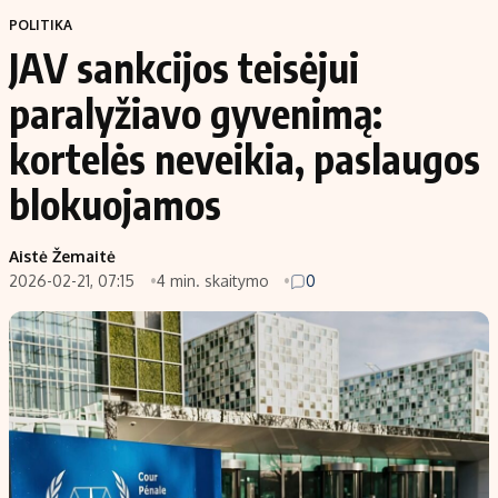
POLITIKA
JAV sankcijos teisėjui
paralyžiavo gyvenimą:
kortelės neveikia, paslaugos
blokuojamos
Aistė Žemaitė
2026-02-21, 07:15
4 min. skaitymo
0