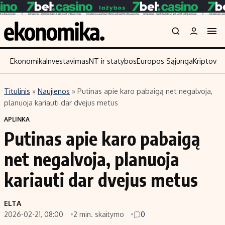
Ekonomika
Investavimas
NT ir statybos
Europos Sąjunga
Kriptoval
Titulinis
»
Naujienos
»
Putinas apie karo pabaigą net negalvoja,
Turinys
Skaitykite
planuoja kariauti dar dvejus metus
Naujienos
Finansai
APLINKA
Putinas apie karo pabaigą
Aplinka
Įmonės
Verslas
Žemės ūkis
net negalvoja, planuoja
Energetika
Technologijos
kariauti dar dvejus metus
Ekonomika
Laisvalaikis
Politika
ELTA
NT ir statybos
2026-02-21, 08:00
2 min. skaitymo
0