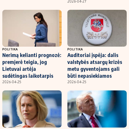
2026-04-27
POLITIKA
POLITIKA
Nerimą kelianti prognozė:
Auditoriai įspėja: dalis
premjerė teigia, jog
valstybės atsargų krizės
Lietuvai artėja
metu gyventojams gali
sudėtingas laikotarpis
būti nepasiekiamos
2026-04-25
2026-04-25