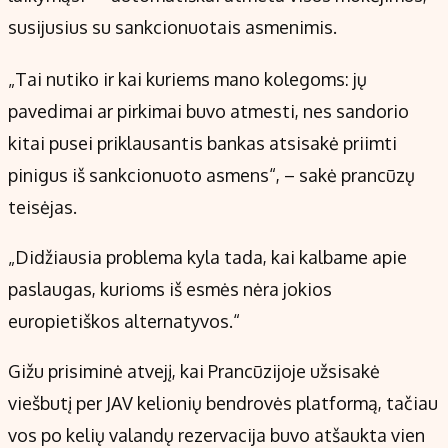
susijusius su sankcionuotais asmenimis.
„Tai nutiko ir kai kuriems mano kolegoms: jų
pavedimai ar pirkimai buvo atmesti, nes sandorio
kitai pusei priklausantis bankas atsisakė priimti
pinigus iš sankcionuoto asmens“, – sakė prancūzų
teisėjas.
„Didžiausia problema kyla tada, kai kalbame apie
paslaugas, kurioms iš esmės nėra jokios
europietiškos alternatyvos.“
Gižu prisiminė atvejį, kai Prancūzijoje užsisakė
viešbutį per JAV kelionių bendrovės platformą, tačiau
vos po kelių valandų rezervacija buvo atšaukta vien