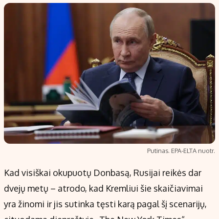
Populiarios temos
Titulinis
Investavimas
Nedarbo išmokos skaičiuoklė
Akcijų rinka
Indėliai
Saulės elektrinės
Indėlių skaičiuoklė
Kriptovaliutos
Būsto finansai
Infliacija
Įdomios naujienos
Migracija
Redakcija
Putinas. EPA-ELTA nuotr.
Apie mus
Kad visiškai okupuotų Donbasą, Rusijai reikės dar
Redakcijos politika
dvejų metų – atrodo, kad Kremliui šie skaičiavimai
Privatumo politika
yra žinomi ir jis sutinka tęsti karą pagal šį scenarijų,
Turinio žymėjimo taisyklės