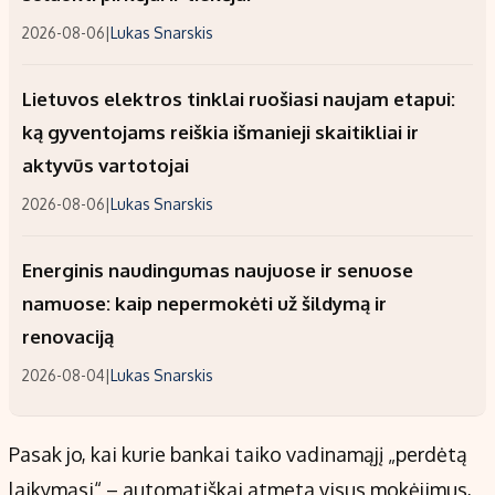
2026-08-06
|
Lukas Snarskis
Lietuvos elektros tinklai ruošiasi naujam etapui:
ką gyventojams reiškia išmanieji skaitikliai ir
aktyvūs vartotojai
2026-08-06
|
Lukas Snarskis
Energinis naudingumas naujuose ir senuose
namuose: kaip nepermokėti už šildymą ir
renovaciją
2026-08-04
|
Lukas Snarskis
Pasak jo, kai kurie bankai taiko vadinamąjį „perdėtą
laikymąsi“ – automatiškai atmeta visus mokėjimus,