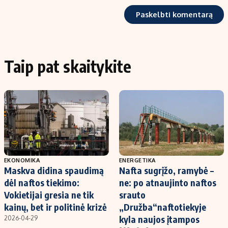
Taip pat skaitykite
EKONOMIKA
ENERGETIKA
Maskva didina spaudimą
Nafta sugrįžo, ramybė –
dėl naftos tiekimo:
ne: po atnaujinto naftos
Vokietijai gresia ne tik
srauto
kainų, bet ir politinė krizė
„Družba“naftotiekyje
kyla naujos įtampos
2026-04-29