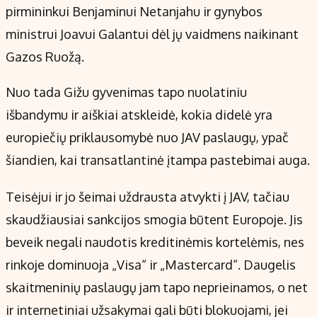
pirmininkui Benjaminui Netanjahu ir gynybos
ministrui Joavui Galantui dėl jų vaidmens naikinant
Gazos Ruožą.
Nuo tada Gižu gyvenimas tapo nuolatiniu
išbandymu ir aiškiai atskleidė, kokia didelė yra
europiečių priklausomybė nuo JAV paslaugų, ypač
šiandien, kai transatlantinė įtampa pastebimai auga.
Teisėjui ir jo šeimai uždrausta atvykti į JAV, tačiau
skaudžiausiai sankcijos smogia būtent Europoje. Jis
beveik negali naudotis kreditinėmis kortelėmis, nes
rinkoje dominuoja „Visa“ ir „Mastercard“. Daugelis
skaitmeninių paslaugų jam tapo neprieinamos, o net
ir internetiniai užsakymai gali būti blokuojami, jei