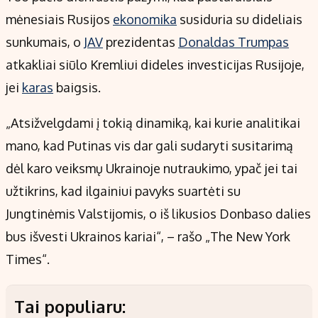
mėnesiais Rusijos
ekonomika
susiduria su dideliais
sunkumais, o
JAV
prezidentas
Donaldas Trumpas
atkakliai siūlo Kremliui dideles investicijas Rusijoje,
jei
karas
baigsis.
„Atsižvelgdami į tokią dinamiką, kai kurie analitikai
mano, kad Putinas vis dar gali sudaryti susitarimą
dėl karo veiksmų Ukrainoje nutraukimo, ypač jei tai
užtikrins, kad ilgainiui pavyks suartėti su
Jungtinėmis Valstijomis, o iš likusios Donbaso dalies
bus išvesti Ukrainos kariai“, – rašo „The New York
Times“.
Tai populiaru: