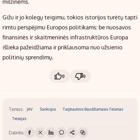
milžinėms.
Gižu ir jo kolegų teigimu, tokios istorijos turėtų tapti
rimtu perspėjimu Europos politikams: be nuosavos
finansinės ir skaitmeninės infrastruktūros Europa
išlieka pažeidžiama ir priklausoma nuo užsienio
politinių sprendimų.
0
0
Temos:
JAV
Sankcijos
Tarptautinis Baudžiamasis Teismas
Teisėjas
Dalintis: