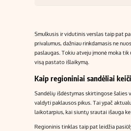
Smulkusis ir vidutinis verslas taip pat 
privalumus, dažniau rinkdamasis ne nuos
paslaugas. Tokiu atveju įmonė moka tik u
visą pastato išlaikymą.
Kaip regioniniai sandėliai kei
Sandėlių išdėstymas skirtingose šalies v
valdyti paklausos pikus. Tai ypač aktualu
laikotarpius, kai siuntų srautai išauga ke
Regioninis tinklas taip pat leidžia pasiū