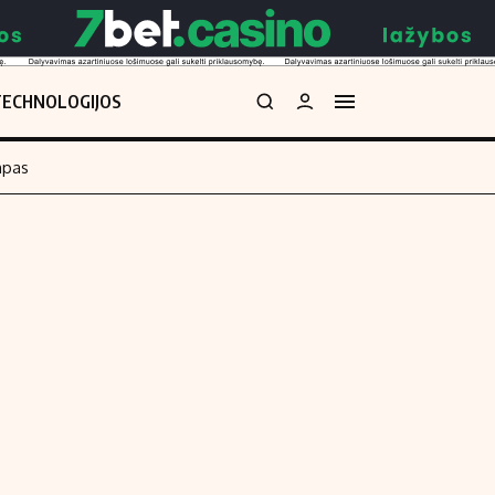
TECHNOLOGIJOS
mpas
Redakcija
kos skaičiuoklė
Apie mus
Redakcijos politika
uoklė
Privatumo politika
i
Turinio žymėjimo taisyklės
enos
Kontaktai
Regionų naujienos