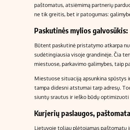
paštomatus, atsiėmimą partnerių parduot
ne tik greitis, bet ir patogumas: galimyb
Paskutinės mylios galvosūkis: 
Būtent paskutinė pristatymo atkarpa nuo 
sudėtingiausia visoje grandinėje. Čia te
miestuose, parkavimo galimybes, taip pat
Miestuose situaciją apsunkina spūstys ir
tampa didesni atstumai tarp adresų. To
siuntų srautus ir ieško būdų optimizuoti
Kurjerių paslaugos, paštomatai
Lietuvoje toliau plėtojamas paštomatų ir