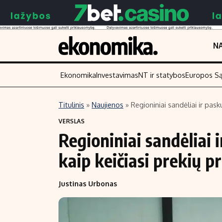
NA
Ekonomika
Investavimas
NT ir statybos
Europos S
Titulinis
»
Naujienos
»
Regioniniai sandėliai ir pask
Turinys
Skaitykite
VERSLAS
Regioniniai sandėliai 
Naujienos
Finansai
Aplinka
Įmonės
kaip keičiasi prekių p
Verslas
Žemės ūkis
Justinas Urbonas
Energetika
Technologijos
Ekonomika
Laisvalaikis
Politika