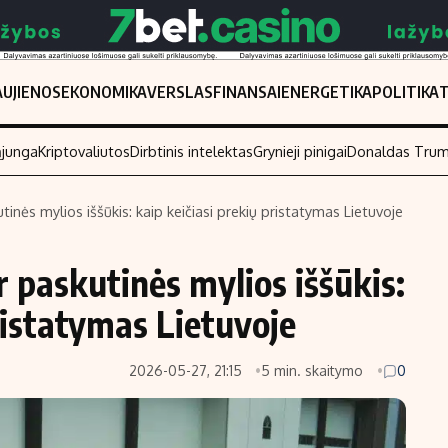
UJIENOS
EKONOMIKA
VERSLAS
FINANSAI
ENERGETIKA
POLITIKA
ąjunga
Kriptovaliutos
Dirbtinis intelektas
Grynieji pinigai
Donaldas Tru
utinės mylios iššūkis: kaip keičiasi prekių pristatymas Lietuvoje
Populiarios temos
Titulinis
ir paskutinės mylios iššūkis:
Investavimas
Nedarbo išmo
Akcijų rinka
Indėliai
ristatymas Lietuvoje
Saulės elektrinės
Indėlių skaiči
2026-05-27, 21:15
5 min. skaitymo
0
Kriptovaliutos
Būsto finansa
Infliacija
Įdomios nauji
Migracija