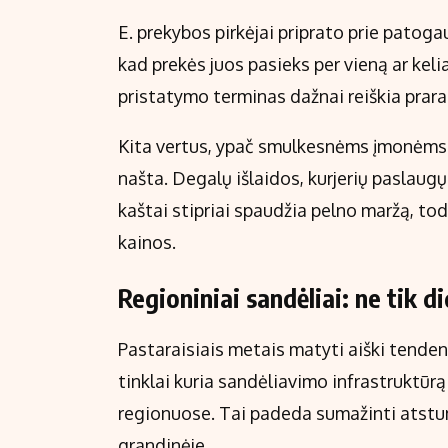
E. prekybos pirkėjai priprato prie patoga
kad prekės juos pasieks per vieną ar keli
pristatymo terminas dažnai reiškia prar
Kita vertus, ypač smulkesnėms įmonėms g
našta. Degalų išlaidos, kurjerių paslaugų
kaštai stipriai spaudžia pelno maržą, tod
kainos.
Regioniniai sandėliai: ne tik d
Pastaraisiais metais matyti aiški tenden
tinklai kuria sandėliavimo infrastruktūrą 
regionuose. Tai padeda sumažinti atstumą
grandinėje.