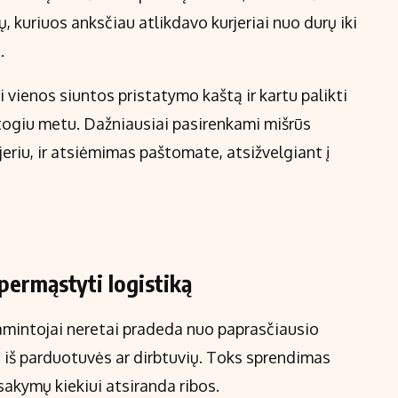
, kuriuos anksčiau atlikdavo kurjeriai nuo durų iki
.
 vienos siuntos pristatymo kaštą ir kartu palikti
atogiu metu. Dažniausiai pasirenkami mišrūs
jeriu, ir atsiėmimas paštomate, atsižvelgiant į
permąstyti logistiką
gamintojai neretai pradeda nuo paprasčiausio
i iš parduotuvės ar dirbtuvių. Toks sprendimas
akymų kiekiui atsiranda ribos.