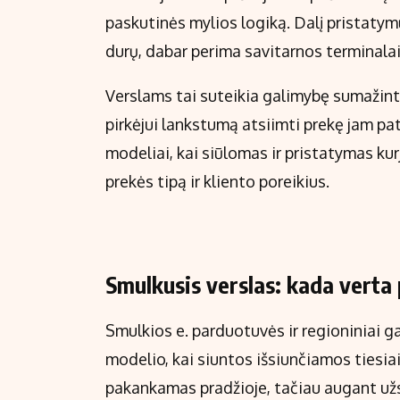
paskutinės mylios logiką. Dalį pristatymų
durų, dabar perima savitarnos terminalai
Verslams tai suteikia galimybę sumažinti
pirkėjui lankstumą atsiimti prekę jam p
modeliai, kai siūlomas ir pristatymas kur
prekės tipą ir kliento poreikius.
Smulkusis verslas: kada verta 
Smulkios e. parduotuvės ir regioniniai 
modelio, kai siuntos išsiunčiamos tiesia
pakankamas pradžioje, tačiau augant užs