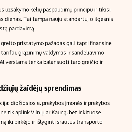
us užsakymo kelių paspaudimų principu ir tikisi,
as dienas. Tai tampa nauju standartu, o ilgesnis
astą pardavimą.
reito pristatymo pažadas gali tapti finansine
 tarifai, grąžinimų valdymas ir sandėliavimo
ėl verslams tenka balansuoti tarp greičio ir
idžiųjų žaidėjų sprendimas
cija: didžiosios e. prekybos įmonės ir prekybos
ne tik aplink Vilnių ar Kauną, bet ir kituose
 iki pirkėjo ir išlyginti srautus transporto