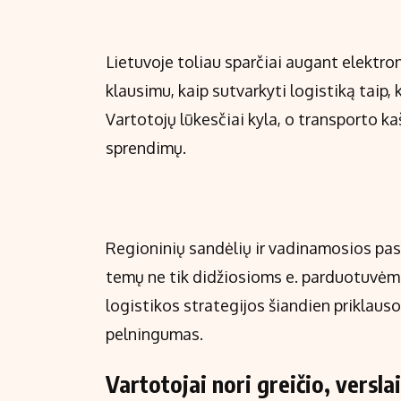
Lietuvoje toliau sparčiai augant elektron
klausimu, kaip sutvarkyti logistiką taip,
Vartotojų lūkesčiai kyla, o transporto ka
sprendimų.
Regioninių sandėlių ir vadinamosios pas
temų ne tik didžiosioms e. parduotuvėms
logistikos strategijos šiandien priklauso
pelningumas.
Vartotojai nori greičio, versla