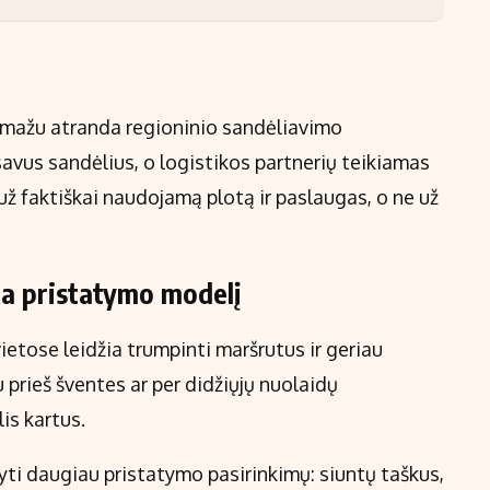
pamažu atranda regioninio sandėliavimo
avus sandėlius, o logistikos partnerių teikiamas
ž faktiškai naudojamą plotą ir paslaugas, o ne už
čia pristatymo modelį
ietose leidžia trumpinti maršrutus ir geriau
 prieš šventes ar per didžiųjų nuolaidų
lis kartus.
lyti daugiau pristatymo pasirinkimų: siuntų taškus,