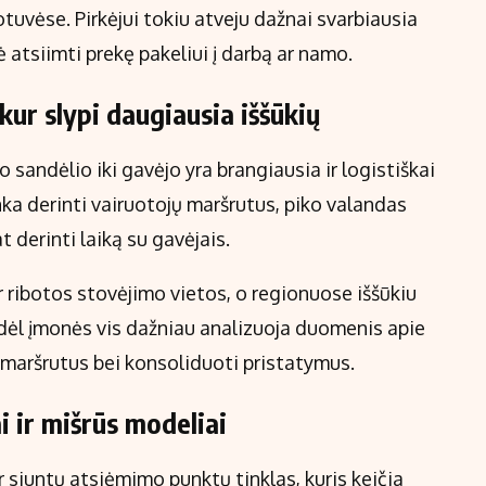
uvėse. Pirkėjui tokiu atveju dažnai svarbiausia
ė atsiimti prekę pakeliui į darbą ar namo.
kur slypi daugiausia iššūkių
sandėlio iki gavėjo yra brangiausia ir logistiškai
nka derinti vairuotojų maršrutus, piko valandas
 derinti laiką su gavėjais.
 ribotos stovėjimo vietos, o regionuose iššūkiu
dėl įmonės vis dažniau analizuoja duomenis apie
 maršrutus bei konsoliduoti pristatymus.
 ir mišrūs modeliai
 siuntų atsiėmimo punktų tinklas, kuris keičia