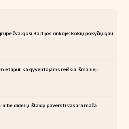
upė žvalgosi Baltijos rinkoje: kokių pokyčių gali
am etapui: ką gyventojams reiškia išmanieji
 ir be didelių išlaidų paversti vakarą maža