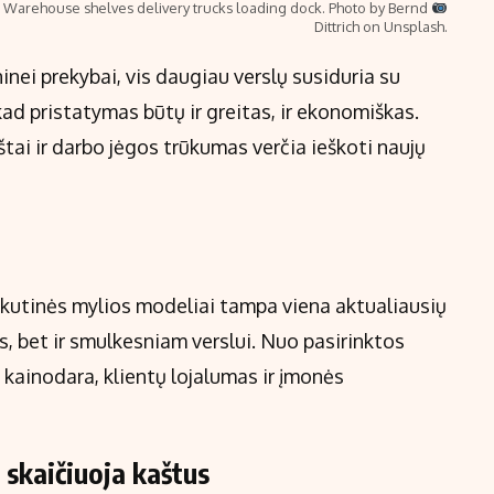
Warehouse shelves delivery trucks loading dock. Photo by Bernd
Dittrich on Unsplash.
inei prekybai, vis daugiau verslų susiduria su
 kad pristatymas būtų ir greitas, ir ekonomiškas.
štai ir darbo jėgos trūkumas verčia ieškoti naujų
kutinės mylios modeliai tampa viena aktualiausių
, bet ir smulkesniam verslui. Nuo pasirinktos
 kainodara, klientų lojalumas ir įmonės
i skaičiuoja kaštus