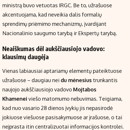
ministrą buvo vetuotas IRGC. Be to, užrašuose
akcentuojama, kad neveikia dalis formalių
sprendimų priėmimo mechanizmų, įvardijant
Nacionalinio saugumo tarybą ir Ekspertų tarybą.
Neaiškumas dėl aukščiausiojo vadovo:
klausimų daugėja
Vienas labiausiai aptariamų elementų pateiktuose
užrašuose – daugiau nei
du mėnesius
trunkantis
naujojo aukščiausiojo vadovo
Mojtabos
Khamenei
viešo matomumo nebuvimas. Teigiama,
kad nuo vasario 28 dienos įvykių jis nepasirodė
jokiuose viešuose pasisakymuose ar įrašuose, o tai
neįprasta itin centralizuotai informacijos kontrolei.