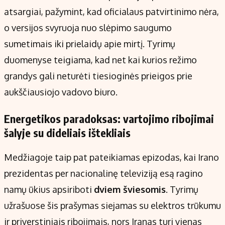
atsargiai, pažymint, kad oficialaus patvirtinimo nėra,
o versijos svyruoja nuo slėpimo saugumo
sumetimais iki prielaidų apie mirtį. Tyrimų
duomenyse teigiama, kad net kai kurios režimo
grandys gali neturėti tiesioginės prieigos prie
aukščiausiojo vadovo biuro.
Energetikos paradoksas: vartojimo ribojimai
šalyje su dideliais ištekliais
Medžiagoje taip pat pateikiamas epizodas, kai Irano
prezidentas per nacionalinę televiziją esą ragino
namų ūkius apsiriboti
dviem šviesomis
. Tyrimų
užrašuose šis prašymas siejamas su elektros trūkumu
ir priverstiniais ribojimais, nors Iranas turi vienas