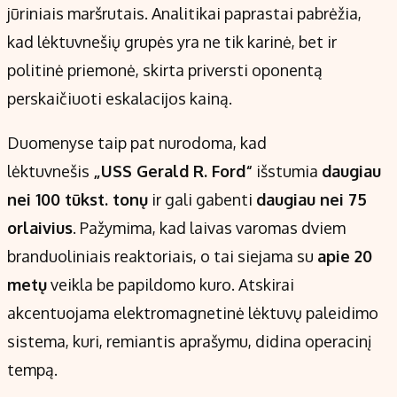
jūriniais maršrutais. Analitikai paprastai pabrėžia,
kad lėktuvnešių grupės yra ne tik karinė, bet ir
politinė priemonė, skirta priversti oponentą
perskaičiuoti eskalacijos kainą.
Duomenyse taip pat nurodoma, kad
lėktuvnešis
„USS Gerald R. Ford“
išstumia
daugiau
nei 100 tūkst. tonų
ir gali gabenti
daugiau nei 75
orlaivius
. Pažymima, kad laivas varomas dviem
branduoliniais reaktoriais, o tai siejama su
apie 20
metų
veikla be papildomo kuro. Atskirai
akcentuojama elektromagnetinė lėktuvų paleidimo
sistema, kuri, remiantis aprašymu, didina operacinį
tempą.