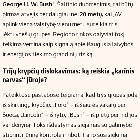
George H. W. Bush“
. Šaltinio duomenimis, tai būtų
pirmas atvejis per daugiau nei
20 metų
, kai JAV
aplink vieną valstybę vienu metu sutelkia tris
lėktuvnešių grupes. Regiono rinkos dalyviai tokį
telkimą vertina kaip signalą apie išaugusią laivybos
ir energijos tiekimo grandinių riziką.
Trijų krypčių dislokavimas: ką reiškia „karinis
narvas“ jūroje?
Pateiktose pastabose teigiama, kad trys grupės juda
iš skirtingų krypčių: „Ford“ – iš šiaurės vakarų per
Suecą, „Lincoln“ – iš rytų, „Bush“ – iš pietų per Indijos
vandenyną. Toks išdėstymas siejamas su galimybe
stiprinti jūrinę kontrolę ir riboti Irano susisiekimą