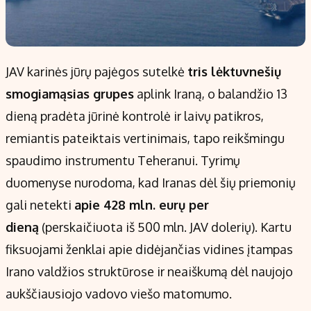
JAV karinės jūrų pajėgos sutelkė
tris lėktuvnešių
smogiamąsias grupes
aplink Iraną, o balandžio 13
dieną pradėta jūrinė kontrolė ir laivų patikros,
remiantis pateiktais vertinimais, tapo reikšmingu
spaudimo instrumentu Teheranui. Tyrimų
duomenyse nurodoma, kad Iranas dėl šių priemonių
gali netekti
apie 428 mln. eurų per
dieną
(perskaičiuota iš 500 mln. JAV dolerių). Kartu
fiksuojami ženklai apie didėjančias vidines įtampas
Irano valdžios struktūrose ir neaiškumą dėl naujojo
aukščiausiojo vadovo viešo matomumo.