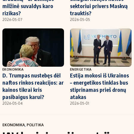
milžinė suvaldys karo
sektoriui privers Maskvą
rizikas?
trauktis?
2026-05-07
2026-05-05
EKONOMIKA
ENERGETIKA
D. Trumpas nustebęs dėl
Estija mokosi iš Ukrainos
naftos rinkos reakcijos: ar
– energetikos tinklas bus
kainos tikrai kris
stiprinamas prieš dronų
pasibaigus karui?
atakas
2026-05-04
2026-05-01
EKONOMIKA
,
POLITIKA