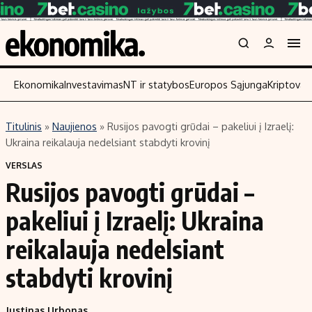
Ekonomika
Investavimas
NT ir statybos
Europos Sąjunga
Kriptoval
Titulinis
»
Naujienos
»
Rusijos pavogti grūdai – pakeliui į Izraelį:
Turinys
Skaitykite
Ukraina reikalauja nedelsiant stabdyti krovinį
Naujienos
Finansai
VERSLAS
Rusijos pavogti grūdai –
Aplinka
Įmonės
Verslas
Žemės ūkis
pakeliui į Izraelį: Ukraina
Energetika
Technologijos
reikalauja nedelsiant
Ekonomika
Laisvalaikis
stabdyti krovinį
Politika
NT ir statybos
Justinas Urbonas