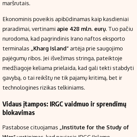
maršrutais.
Ekonominis poveikis apibūdinamas kaip kasdieniai
praradimai, vertinami
apie 428 mln. eurų
. Tuo pačiu
nurodoma, kad pagrindinis Irano naftos eksporto
terminalas
„Kharg Island“
artėja prie saugojimo
pajėgumų ribos. Jei išvežimas stringa, pateiktoje
medžiagoje keliama prielaida, kad gali tekti stabdyti
gavybą, o tai reikštų ne tik pajamų kritimą, bet ir
technologines rizikas telkiniams.
Vidaus įtampos: IRGC vaidmuo ir sprendimų
blokavimas
Pastabose cituojamas
„Institute for the Study of