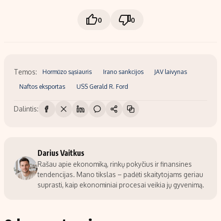
0
0
Temos:
Hormūzo sąsiauris
Irano sankcijos
JAV laivynas
Naftos eksportas
USS Gerald R. Ford
Dalintis:
Darius Vaitkus
Rašau apie ekonomiką, rinkų pokyčius ir finansines
tendencijas. Mano tikslas – padėti skaitytojams geriau
suprasti, kaip ekonominiai procesai veikia jų gyvenimą.