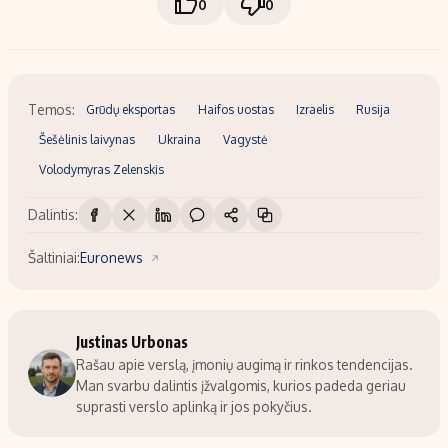
0
0
Temos:
Grūdų eksportas
Haifos uostas
Izraelis
Rusija
Šešėlinis laivynas
Ukraina
Vagystė
Volodymyras Zelenskis
Dalintis:
Šaltiniai:
Euronews
Justinas Urbonas
Rašau apie verslą, įmonių augimą ir rinkos tendencijas.
Man svarbu dalintis įžvalgomis, kurios padeda geriau
suprasti verslo aplinką ir jos pokyčius.