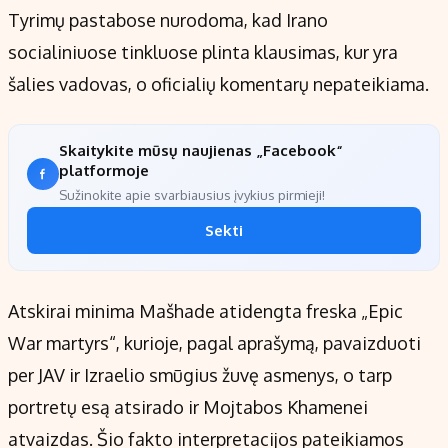
Tyrimų pastabose nurodoma, kad Irano
socialiniuose tinkluose plinta klausimas, kur yra
šalies vadovas, o oficialių komentarų nepateikiama.
Skaitykite mūsų naujienas „Facebook“
platformoje
Sužinokite apie svarbiausius įvykius pirmieji!
Sekti
Atskirai minima Mašhade atidengta freska „Epic
War martyrs“, kurioje, pagal aprašymą, pavaizduoti
per JAV ir Izraelio smūgius žuvę asmenys, o tarp
portretų esą atsirado ir Mojtabos Khamenei
atvaizdas. Šio fakto interpretacijos pateikiamos