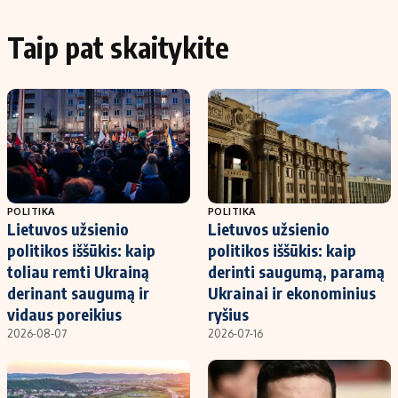
Taip pat skaitykite
POLITIKA
POLITIKA
Lietuvos užsienio
Lietuvos užsienio
politikos iššūkis: kaip
politikos iššūkis: kaip
toliau remti Ukrainą
derinti saugumą, paramą
derinant saugumą ir
Ukrainai ir ekonominius
vidaus poreikius
ryšius
2026-08-07
2026-07-16