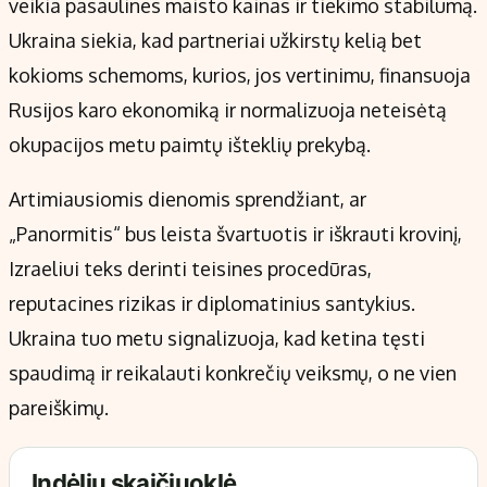
veikia pasaulines maisto kainas ir tiekimo stabilumą.
Ukraina siekia, kad partneriai užkirstų kelią bet
kokioms schemoms, kurios, jos vertinimu, finansuoja
Rusijos karo ekonomiką ir normalizuoja neteisėtą
okupacijos metu paimtų išteklių prekybą.
Artimiausiomis dienomis sprendžiant, ar
„Panormitis“ bus leista švartuotis ir iškrauti krovinį,
Izraeliui teks derinti teisines procedūras,
reputacines rizikas ir diplomatinius santykius.
Ukraina tuo metu signalizuoja, kad ketina tęsti
spaudimą ir reikalauti konkrečių veiksmų, o ne vien
pareiškimų.