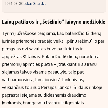
2026-08-03
|
Lukas Snarskis
Laivų patikros ir „šešėlinio“ laivyno medžioklė
Tyrimų užrašuose teigiama, kad balandžio 13 dieną
jūrinės priemonės pradėjo veikti „pilnu režimu“, o per
pirmąsias dvi savaites buvo patikrintas ir
apgręžtas
31 laivas
. Balandžio 16 dieną nurodoma
priemonių apimties plėtra – įtraukiant ir su Iranu
siejamus laivus visame pasaulyje, taip pat
vadinamuosius „tamsiuosius“ tanklaivius,
veikiančius toli nuo Persijos įlankos. Ši dalis rinkoje
paprastai siejama su didesnėmis draudimo
įmokomis, brangesniu frachtu ir ilgesniais