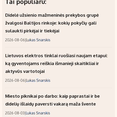
Tai populiaru:
Didelė užsienio mažmeninės prekybos grupė
žvalgosi Baltijos rinkoje: kokių pokyčių gali
sulaukti pirkėjai ir tiekėjai
2026-08-06
|
Lukas Snarskis
Lietuvos elektros tinklai ruošiasi naujam etapui:
ką gyventojams reiškia išmanieji skaitikliai ir
aktyvūs vartotojai
2026-08-06
|
Lukas Snarskis
Miesto piknikai po darbo: kaip paprastai ir be
didelių išlaidų paversti vakarą maža švente
2026-08-03
|
Lukas Snarskis