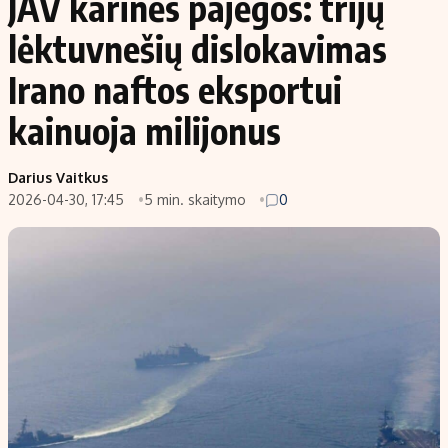
JAV karinės pajėgos: trijų
lėktuvnešių dislokavimas
Irano naftos eksportui
kainuoja milijonus
Darius Vaitkus
2026-04-30, 17:45
5 min. skaitymo
0