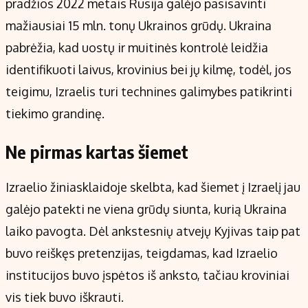
pradžios 2022 metais Rusija galėjo pasisavinti
mažiausiai 15 mln. tonų Ukrainos grūdų. Ukraina
pabrėžia, kad uostų ir muitinės kontrolė leidžia
identifikuoti laivus, krovinius bei jų kilmę, todėl, jos
teigimu, Izraelis turi technines galimybes patikrinti
tiekimo grandinę.
Ne pirmas kartas šiemet
Izraelio žiniasklaidoje skelbta, kad šiemet į Izraelį jau
galėjo patekti ne viena grūdų siunta, kurią Ukraina
laiko pavogta. Dėl ankstesnių atvejų Kyjivas taip pat
buvo reiškęs pretenzijas, teigdamas, kad Izraelio
institucijos buvo įspėtos iš anksto, tačiau kroviniai
vis tiek buvo iškrauti.