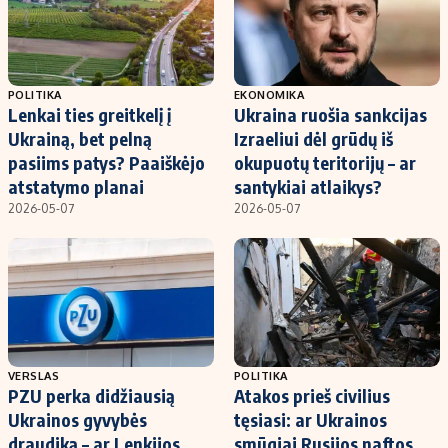
POLITIKA
EKONOMIKA
Lenkai ties greitkelį į
Ukraina ruošia sankcijas
Ukrainą, bet pelną
Izraeliui dėl grūdų iš
pasiims patys? Paaiškėjo
okupuotų teritorijų – ar
atstatymo planai
santykiai atlaikys?
2026-05-07
2026-05-07
VERSLAS
POLITIKA
PZU perka didžiausią
Atakos prieš civilius
Ukrainos gyvybės
tęsiasi: ar Ukrainos
draudiką – ar Lenkijos
smūgiai Rusijos naftos