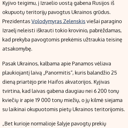
Kontaktai
Kyjivo teigimu, į Izraelio uostą gabena Rusijos iš
Regionų naujienos
okupuotų teritorijų pavogtus Ukrainos grūdus.
Indėlių palūkanos
Prezidentas
Volodymyras Zelenskis
viešai paragino
Izraelį neleisti iškrauti tokio krovinio, pabrėždamas,
kad prekyba pavogtomis prekėmis užtraukia teisinę
atsakomybę.
Pasak Ukrainos, kalbama apie Panamos vėliava
plaukiojantį laivą „Panormitis“, kuris balandžio 25
dieną priartėjo prie Haifos akvatorijos. Kyjivas
tvirtina, kad laivas gabena daugiau nei 6 200 tonų
kviečių ir apie 19 000 tonų miežių, o jų kilmė siejama
su laikinai okupuotomis pietų Ukrainos teritorijomis.
„Bet kurioje normalioje šalyje pavogtų prekių