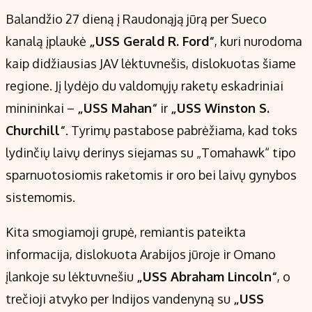
Balandžio 27 dieną į Raudonąją jūrą per Sueco
kanalą įplaukė
„USS Gerald R. Ford“
, kuri nurodoma
kaip didžiausias JAV lėktuvnešis, dislokuotas šiame
regione. Jį lydėjo du valdomųjų raketų eskadriniai
minininkai –
„USS Mahan“
ir
„USS Winston S.
Churchill“
. Tyrimų pastabose pabrėžiama, kad toks
lydinčių laivų derinys siejamas su „Tomahawk“ tipo
sparnuotosiomis raketomis ir oro bei laivų gynybos
sistemomis.
Kita smogiamoji grupė, remiantis pateikta
informacija, dislokuota Arabijos jūroje ir Omano
įlankoje su lėktuvnešiu
„USS Abraham Lincoln“
, o
trečioji atvyko per Indijos vandenyną su
„USS