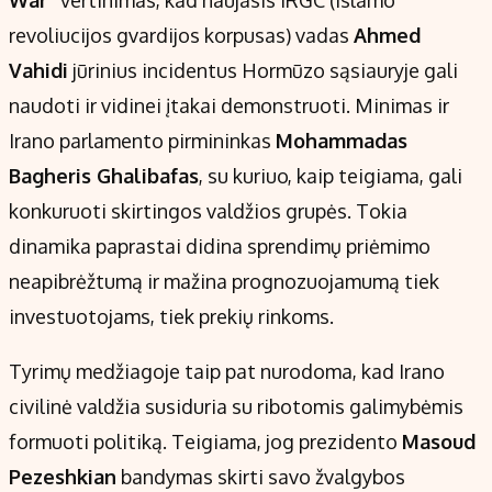
War“
vertinimas, kad naujasis IRGC (Islamo
revoliucijos gvardijos korpusas) vadas
Ahmed
Vahidi
jūrinius incidentus Hormūzo sąsiauryje gali
naudoti ir vidinei įtakai demonstruoti. Minimas ir
Irano parlamento pirmininkas
Mohammadas
Bagheris Ghalibafas
, su kuriuo, kaip teigiama, gali
konkuruoti skirtingos valdžios grupės. Tokia
dinamika paprastai didina sprendimų priėmimo
neapibrėžtumą ir mažina prognozuojamumą tiek
investuotojams, tiek prekių rinkoms.
Tyrimų medžiagoje taip pat nurodoma, kad Irano
civilinė valdžia susiduria su ribotomis galimybėmis
formuoti politiką. Teigiama, jog prezidento
Masoud
Pezeshkian
bandymas skirti savo žvalgybos