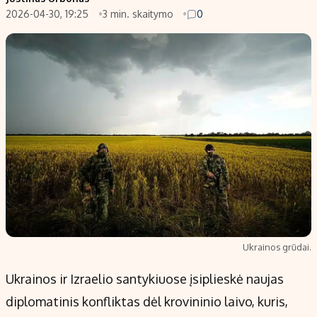
2026-04-30, 19:25
3 min. skaitymo
0
Populiarios temos
Titulinis
Investavimas
Nedarbo išmokos skaičiuoklė
Akcijų rinka
Indėliai
Saulės elektrinės
Indėlių skaičiuoklė
Kriptovaliutos
Būsto finansai
Infliacija
Įdomios naujienos
Migracija
Redakcija
Apie mus
Ukrainos grūdai.
Redakcijos politika
Ukrainos ir Izraelio santykiuose įsiplieskė naujas
Privatumo politika
diplomatinis konfliktas dėl krovininio laivo, kuris,
Turinio žymėjimo taisyklės