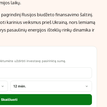
ijos laikų.
pagrindinį Rusijos biudžeto finansavimo šaltinį.
uoti karinius veiksmus prieš Ukrainą, nors lemiamą
arys pasaulinių energijos išteklių rinkų dinamika ir