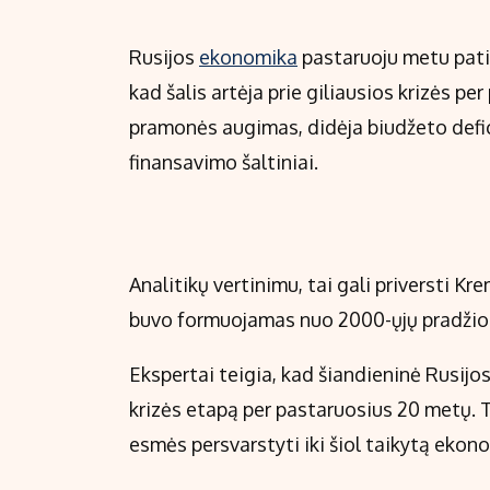
Rusijos
ekonomika
pastaruoju metu patir
kad šalis artėja prie giliausios krizės p
pramonės augimas, didėja biudžeto defici
finansavimo šaltiniai.
Analitikų vertinimu, tai gali priversti Kr
buvo formuojamas nuo 2000-ųjų pradžio
Ekspertai teigia, kad šiandieninė Rusij
krizės etapą per pastaruosius 20 metų. To
esmės persvarstyti iki šiol taikytą ekono