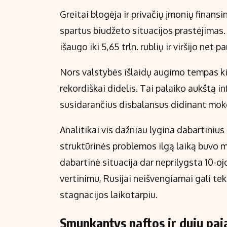
Greitai blogėja ir privačių įmonių finan
spartus biudžeto situacijos prastėjimas.
išaugo iki 5,65 trln. rublių ir viršijo net
Nors valstybės išlaidų augimo tempas kie
rekordiškai didelis. Tai palaiko aukštą i
susidarančius disbalansus didinant mok
Analitikai vis dažniau lygina dabartinius
struktūrinės problemos ilgą laiką buvo 
dabartinė situacija dar neprilygsta 10-
vertinimu, Rusijai neišvengiamai gali tek
stagnacijos laikotarpiu.
Smunkantys naftos ir dujų paj