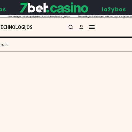
TECHNOLOGIJOS
mpas
Redakcija
kos skaičiuoklė
Apie mus
Redakcijos politika
uoklė
Privatumo politika
i
Turinio žymėjimo taisyklės
enos
Kontaktai
Regionų naujienos