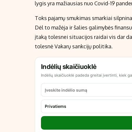
lygis yra mažiausias nuo Covid-19 pandem
Toks pajamų smukimas smarkiai silpnina 
Dėl to mažėja ir šalies galimybės finans
įtaką tolesnei situacijos raidai vis dar d
tolesnė Vakarų sankcijų politika.