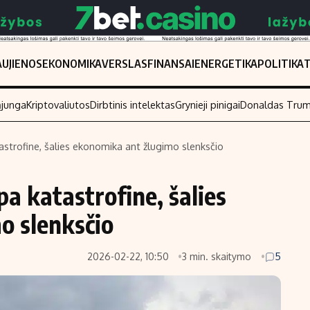
UJIENOS
EKONOMIKA
VERSLAS
FINANSAI
ENERGETIKA
POLITIKA
ąjunga
Kriptovaliutos
Dirbtinis intelektas
Grynieji pinigai
Donaldas Tru
tastrofine, šalies ekonomika ant žlugimo slenksčio
Populiarios temos
Titulinis
pa katastrofine, šalies
Investavimas
Nedarbo išmo
Akcijų rinka
Indėliai
o slenksčio
Saulės elektrinės
Indėlių skaiči
2026-02-22, 10:50
3 min. skaitymo
5
Kriptovaliutos
Būsto finansa
Infliacija
Įdomios nauji
Migracija