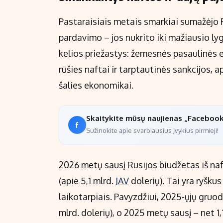
Pastaraisiais metais smarkiai sumažėjo R
pardavimo – jos nukrito iki mažiausio ly
kelios priežastys: žemesnės pasaulinės en
rūšies naftai ir tarptautinės sankcijos,
šalies ekonomikai.
Skaitykite mūsų naujienas „Faceboo
Sužinokite apie svarbiausius įvykius pirmieji!
2026 metų sausį Rusijos biudžetas iš naft
(apie 5,1 mlrd.
JAV
dolerių). Tai yra ryšku
laikotarpiais. Pavyzdžiui, 2025-ųjų gruod
mlrd. dolerių), o 2025 metų sausį – net 1,1