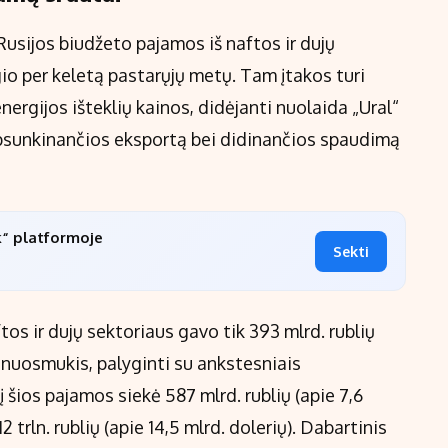
usijos biudžeto pajamos iš naftos ir dujų
gio per keletą pastarųjų metų. Tam įtakos turi
ergijos išteklių kainos, didėjanti nuolaida „Ural“
 apsunkinančios eksportą bei didinančios spaudimą
k“ platformoje
Sekti
os ir dujų sektoriaus gavo tik 393 mlrd. rublių
s nuosmukis, palyginti su ankstesniais
į šios pajamos siekė 587 mlrd. rublių (apie 7,6
2 trln. rublių (apie 14,5 mlrd. dolerių). Dabartinis