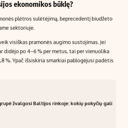
sijos ekonomikos būklę?
monės plėtros sulėtėjimą, beprecedentį biudžeto
jame sektoriuje.
veik visiškas pramonės augimo sustojimas. Jei
didėjo po 4–6 % per metus, tai per vienuolika
,8 %. Ypač išsiskiria smarkiai pablogėjusi padėtis
upė žvalgosi Baltijos rinkoje: kokių pokyčių gali