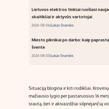
Lietuvos elektros tinklai ruošiasi nauj
skaitikliai ir aktyvūs vartotojai
2026-08-06
|
Lukas Snarskis
Miesto piknikai po darbo: kaip paprastai
švente
2026-08-03
|
Lukas Snarskis
Situaciją blogina ir kiti rodikliai. Krovin
mažiausio lygio per pastaruosius 16 met
srautą, bet ir akivaizdžiai silpnėjančią v