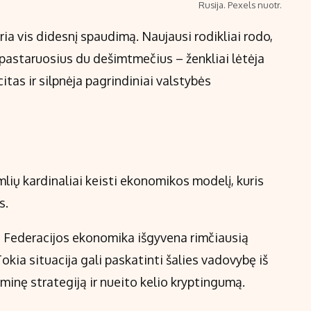
Rusija. Pexels nuotr.
ia vis didesnį spaudimą. Naujausi rodikliai rodo,
er pastaruosius du dešimtmečius – ženkliai lėtėja
tas ir silpnėja pagrindiniai valstybės
emlių kardinaliai keisti ekonomikos modelį, kuris
s.
os Federacijos ekonomika išgyvena rimčiausią
kia situacija gali paskatinti šalies vadovybę iš
minę strategiją ir nueito kelio kryptingumą.