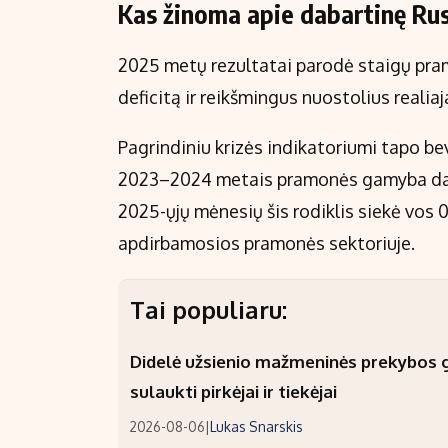
Kas žinoma apie dabartinę Ru
2025 metų rezultatai parodė staigų pra
deficitą ir reikšmingus nuostolius realia
Pagrindiniu krizės indikatoriumi tapo be
2023–2024 metais pramonės gamyba dar 
2025-ųjų mėnesių šis rodiklis siekė vos 0
apdirbamosios pramonės sektoriuje.
Tai populiaru:
Didelė užsienio mažmeninės prekybos gr
sulaukti pirkėjai ir tiekėjai
2026-08-06
|
Lukas Snarskis