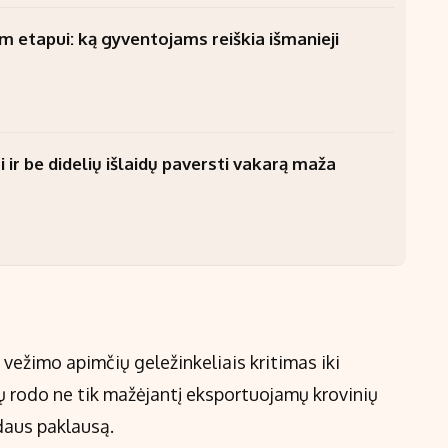
am etapui: ką gyventojams reiškia išmanieji
 ir be didelių išlaidų paversti vakarą maža
ių vežimo apimčių geležinkeliais kritimas iki
ų rodo ne tik mažėjantį eksportuojamų krovinių
idaus paklausą.