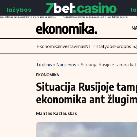
NA
Ekonomika
Investavimas
NT ir statybos
Europos S
Titulinis
»
Naujienos
»
Situacija Rusijoje tampa ka
Turinys
Skaitykite
EKONOMIKA
Situacija Rusijoje tam
Naujienos
Finansai
Aplinka
Įmonės
ekonomika ant žlugim
Verslas
Žemės ūkis
Mantas Kazlauskas
Energetika
Technologijos
Ekonomika
Laisvalaikis
Politika