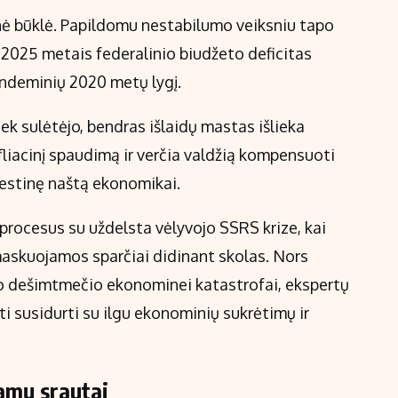
sinė būklė. Papildomu nestabilumo veiksniu tapo
 2025 metais federalinio biudžeto deficitas
 pandeminių 2020 metų lygį.
k sulėtėjo, bendras išlaidų mastas išlieka
nfliacinį spaudimą ir verčia valdžią kompensuoti
estinę naštą ekonomikai.
 procesus su uždelsta vėlyvojo SSRS krize, kai
maskuojamos sparčiai didinant skolas. Nors
ojo dešimtmečio ekonominei katastrofai, ekspertų
ti susidurti su ilgu ekonominių sukrėtimų ir
amų srautai