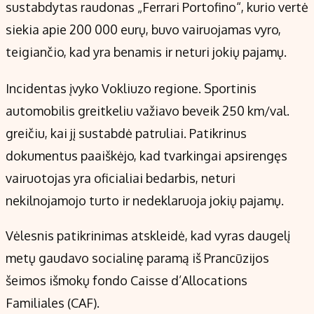
Kontaktai
sustabdytas raudonas „Ferrari Portofino“, kurio vertė
Regionų naujienos
siekia apie 200 000 eurų, buvo vairuojamas vyro,
Indėlių palūkanos
teigiančio, kad yra benamis ir neturi jokių pajamų.
Incidentas įvyko Vokliuzo regione. Sportinis
automobilis greitkeliu važiavo beveik 250 km/val.
greičiu, kai jį sustabdė patruliai. Patikrinus
dokumentus paaiškėjo, kad tvarkingai apsirengęs
vairuotojas yra oficialiai bedarbis, neturi
nekilnojamojo turto ir nedeklaruoja jokių pajamų.
Vėlesnis patikrinimas atskleidė, kad vyras daugelį
metų gaudavo socialinę paramą iš Prancūzijos
šeimos išmokų fondo Caisse d’Allocations
Familiales (CAF).