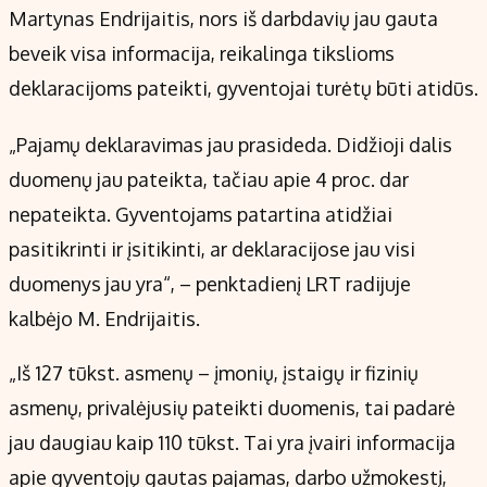
Martynas Endrijaitis, nors iš darbdavių jau gauta
beveik visa informacija, reikalinga tikslioms
deklaracijoms pateikti, gyventojai turėtų būti atidūs.
„Pajamų deklaravimas jau prasideda. Didžioji dalis
duomenų jau pateikta, tačiau apie 4 proc. dar
nepateikta. Gyventojams patartina atidžiai
pasitikrinti ir įsitikinti, ar deklaracijose jau visi
duomenys jau yra“, – penktadienį LRT radijuje
kalbėjo M. Endrijaitis.
„Iš 127 tūkst. asmenų – įmonių, įstaigų ir fizinių
asmenų, privalėjusių pateikti duomenis, tai padarė
jau daugiau kaip 110 tūkst. Tai yra įvairi informacija
apie gyventojų gautas pajamas, darbo užmokestį,