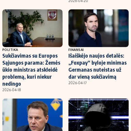
2026-04-20
POLITIKA
FINANSAI
Sukčiavimas su Europos
Išaiškėjo naujos detalės:
Sąjungos parama: Žemės
„Foxpay“ byloje minimas
ūkio ministras atskleidė
Germanas nuteistas už
problemą, kuri niekur
dar vieną sukčiavimą
nedingo
2026-04-17
2026-04-18