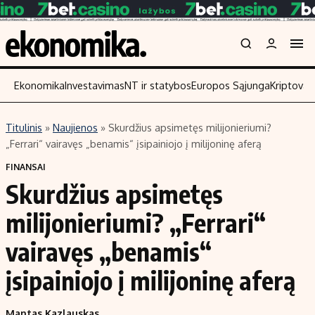
Ekonomika
Investavimas
NT ir statybos
Europos Sąjunga
Kriptoval
Titulinis
»
Naujienos
»
Skurdžius apsimetęs milijonieriumi?
Turinys
Skaitykite
„Ferrari“ vairavęs „benamis“ įsipainiojo į milijoninę aferą
Naujienos
Finansai
FINANSAI
Skurdžius apsimetęs
Aplinka
Įmonės
Verslas
Žemės ūkis
milijonieriumi? „Ferrari“
Energetika
Technologijos
vairavęs „benamis“
Ekonomika
Laisvalaikis
įsipainiojo į milijoninę aferą
Politika
NT ir statybos
Mantas Kazlauskas