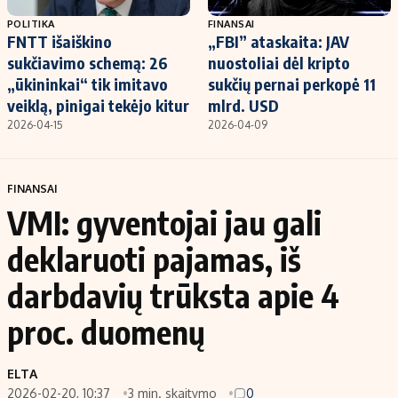
POLITIKA
FINANSAI
FNTT išaiškino
„FBI” ataskaita: JAV
sukčiavimo schemą: 26
nuostoliai dėl kripto
„ūkininkai“ tik imitavo
sukčių pernai perkopė 11
veiklą, pinigai tekėjo kitur
mlrd. USD
2026-04-15
2026-04-09
FINANSAI
VMI: gyventojai jau gali
deklaruoti pajamas, iš
darbdavių trūksta apie 4
proc. duomenų
ELTA
2026-02-20, 10:37
3 min. skaitymo
0