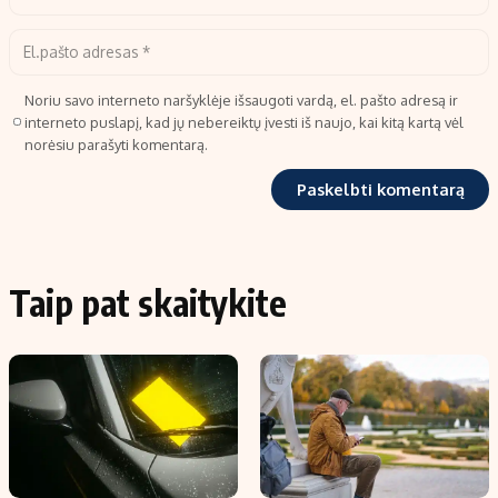
Noriu savo interneto naršyklėje išsaugoti vardą, el. pašto adresą ir
interneto puslapį, kad jų nebereiktų įvesti iš naujo, kai kitą kartą vėl
norėsiu parašyti komentarą.
Taip pat skaitykite