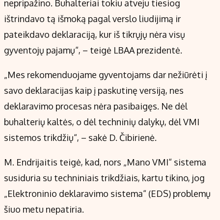
nepripažino. Buhalteriai tokiu atveju tiesiog
ištrindavo tą išmoką pagal verslo liudijimą ir
pateikdavo deklaraciją, kur iš tikrųjų nėra visų
gyventojų pajamų“, – teigė LBAA prezidentė.
„Mes rekomenduojame gyventojams dar nežiūrėti į
savo deklaracijas kaip į paskutinę versiją, nes
deklaravimo procesas nėra pasibaigęs. Ne dėl
buhalterių kaltės, o dėl techninių dalykų, dėl VMI
sistemos trikdžių“, – sakė D. Čibirienė.
M. Endrijaitis teigė, kad, nors „Mano VMI“ sistema
susiduria su techniniais trikdžiais, kartu tikino, jog
„Elektroninio deklaravimo sistema“ (EDS) problemų
šiuo metu nepatiria.