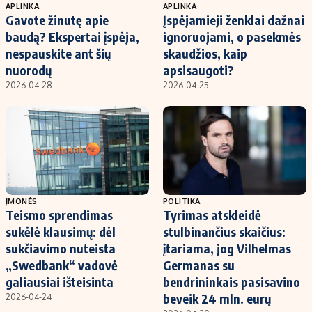
APLINKA
APLINKA
Gavote žinutę apie
Įspėjamieji ženklai dažnai
baudą? Ekspertai įspėja,
ignoruojami, o pasekmės
nespauskite ant šių
skaudžios, kaip
nuorodų
apsisaugoti?
2026-04-28
2026-04-25
ĮMONĖS
POLITIKA
Teismo sprendimas
Tyrimas atskleidė
sukėlė klausimų: dėl
stulbinančius skaičius:
sukčiavimo nuteista
įtariama, jog Vilhelmas
„Swedbank“ vadovė
Germanas su
galiausiai išteisinta
bendrininkais pasisavino
beveik 24 mln. eurų
2026-04-24