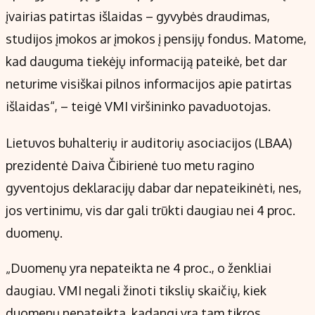
įvairias patirtas išlaidas – gyvybės draudimas,
studijos įmokos ar įmokos į pensijų fondus. Matome,
kad dauguma tiekėjų informaciją pateikė, bet dar
neturime visiškai pilnos informacijos apie patirtas
išlaidas“, – teigė VMI viršininko pavaduotojas.
Lietuvos buhalterių ir auditorių asociacijos (LBAA)
prezidentė Daiva Čibirienė tuo metu ragino
gyventojus deklaracijų dabar dar nepateikinėti, nes,
jos vertinimu, vis dar gali trūkti daugiau nei 4 proc.
duomenų.
„Duomenų yra nepateikta ne 4 proc., o ženkliai
daugiau. VMI negali žinoti tikslių skaičių, kiek
duomenų nepateikta, kadangi yra tam tikros