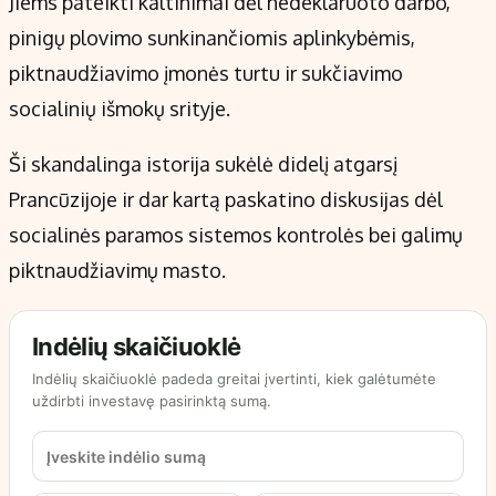
Jiems pateikti kaltinimai dėl nedeklaruoto darbo,
pinigų plovimo sunkinančiomis aplinkybėmis,
piktnaudžiavimo įmonės turtu ir sukčiavimo
socialinių išmokų srityje.
Ši skandalinga istorija sukėlė didelį atgarsį
Prancūzijoje ir dar kartą paskatino diskusijas dėl
socialinės paramos sistemos kontrolės bei galimų
piktnaudžiavimų masto.