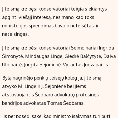
Į teismą kreipęsi konservatoriai teigia siekiantys
apginti viešąjį interesą, nes mano, kad toks
ministerijos sprendimas buvo ir neteisėtas, ir
neteisingas.
Į teismą kreipėsi konservatoriai Seimo nariai Ingrida
Šimonytė, Mindaugas Lingė, Giedrė Balčytytė, Daiva
Ulbinaitė, Jurgita Sejonienė, Vytautas Juozapaitis.
Bylą nagrinėjo penkių teisėjų kolegija, į teismą
atvyko M. Lingė ir J. Sejonienė bei jiems
atstovaujantis Šedbaro advokatų profesinės
bendrijos advokatas Tomas Šedbaras.
Jis per posėdį sakė, kad ministro įsakymas turi būti