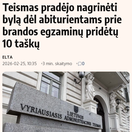
Teismas pradėjo nagrinėti
bylą dėl abiturientams prie
brandos egzaminų pridėtų
10 taškų
ELTA
2026-02-25, 10:35
3 min. skaitymo
0