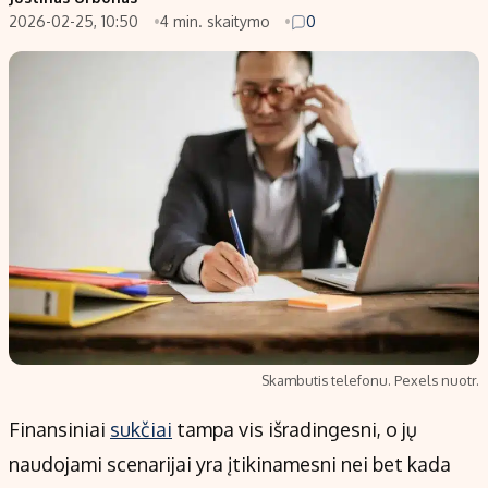
2026-02-25, 10:50
4 min. skaitymo
0
Populiarios temos
Titulinis
Investavimas
Nedarbo išmokos skaičiuoklė
Akcijų rinka
Indėliai
Saulės elektrinės
Indėlių skaičiuoklė
Kriptovaliutos
Būsto finansai
Infliacija
Įdomios naujienos
Migracija
Redakcija
Apie mus
Skambutis telefonu. Pexels nuotr.
Redakcijos politika
Finansiniai
sukčiai
tampa vis išradingesni, o jų
Privatumo politika
naudojami scenarijai yra įtikinamesni nei bet kada
Turinio žymėjimo taisyklės