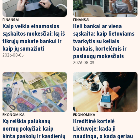
FINANSAI
FINANSAI
Kaip veikia einamosios
Keli bankai ar viena
sąskaitos mokesčiai: ką iš
sąskaita: kaip lietuviams
tikrųjų mokate bankui ir
tvarkytis su keliais
kaip jų sumažinti
bankais, kortelėmis ir
paslaugų mokesčiais
2026-08-05
2026-08-05
EKONOMIKA
EKONOMIKA
Ką reiškia palūkanų
Kreditinė kortelė
normų pokyčiai: kaip
Lietuvoje: kada ji
kinta paskolų ir kasdienių
naudinga, o kada geriau