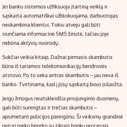
Jei banko sistemos užfiksuoja įtartiną veiklą ir
sąskaita automatiškai užblokuojama, darbuotojas
neskambina klientui. Tokiu atveju gali būti
siunčiama informacinė SMS žinutė, tačiau joje
nebūna aktyvių nuorodų.
Sukčiai veikia kitaip. Dažnai pirmasis skambutis
būna iš tariamos telekomunikacijų bendrovės
atstovo. Po to seka antras skambutis – jau neva iš
banko. Tvirtinama, kad į jūsų sąskaitą buvo įsilaužta.
Jeigu žmogus neatskleidžia prisijungimo duomenų,
gali būti surengtas ir trečias skambutis –
apsimetant policijos pareigūnu. Ši veiksmų grandinė
neturi nieko bendro su tikrais bankų procesais,