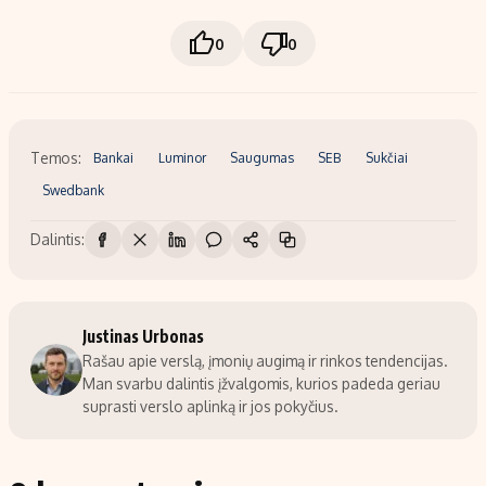
0
0
Temos:
Bankai
Luminor
Saugumas
SEB
Sukčiai
Swedbank
Dalintis:
Justinas Urbonas
Rašau apie verslą, įmonių augimą ir rinkos tendencijas.
Man svarbu dalintis įžvalgomis, kurios padeda geriau
suprasti verslo aplinką ir jos pokyčius.