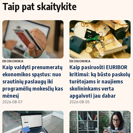
Taip pat skaitykite
EKONOMIKA
EKONOMIKA
Kaip valdyti prenumeratų
Kaip pasiruošti EURIBOR
ekonomikos spąstus: nuo
kritimui: ką būsto paskolų
srautinių paslaugų iki
turėtojams ir naujiems
programėlių mokesčių kas
skolininkams verta
mėnesį
apgalvoti jau dabar
2026-08-07
2026-08-05