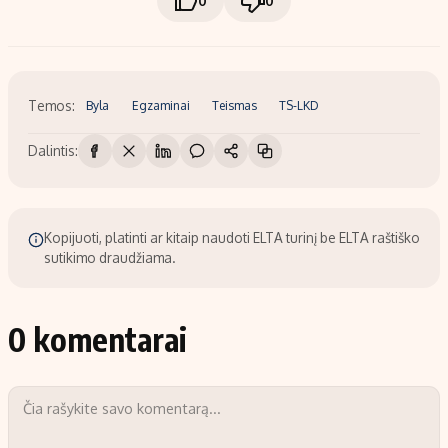
0
0
Temos:
Byla
Egzaminai
Teismas
TS-LKD
Dalintis:
Kopijuoti, platinti ar kitaip naudoti ELTA turinį be ELTA raštiško
sutikimo draudžiama.
0 komentarai