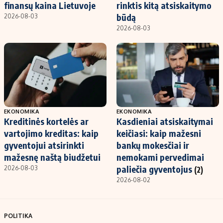
finansų kaina Lietuvoje
rinktis kitą atsiskaitymo
būdą
2026-08-03
2026-08-03
EKONOMIKA
EKONOMIKA
Kreditinės kortelės ar
Kasdieniai atsiskaitymai
vartojimo kreditas: kaip
keičiasi: kaip mažesni
gyventojui atsirinkti
bankų mokesčiai ir
mažesnę naštą biudžetui
nemokami pervedimai
paliečia gyventojus
2026-08-03
(2)
2026-08-02
POLITIKA