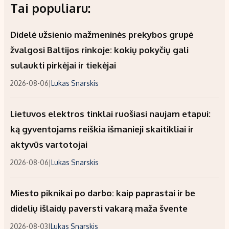
Tai populiaru:
Didelė užsienio mažmeninės prekybos grupė
žvalgosi Baltijos rinkoje: kokių pokyčių gali
sulaukti pirkėjai ir tiekėjai
2026-08-06
|
Lukas Snarskis
Lietuvos elektros tinklai ruošiasi naujam etapui:
ką gyventojams reiškia išmanieji skaitikliai ir
aktyvūs vartotojai
2026-08-06
|
Lukas Snarskis
Miesto piknikai po darbo: kaip paprastai ir be
didelių išlaidų paversti vakarą maža švente
2026-08-03
|
Lukas Snarskis