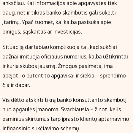
Kontaktai
anksčiau. Kai informacijos apie apgavystes tiek
Regionų naujienos
daug, net ir tikras banko skambutis gali sukelti
Indėlių palūkanos
įtarimų. Ypač tuomet, kai kalba pasisuka apie
pinigus, sąskaitas ar investicijas.
Situaciją dar labiau komplikuoja tai, kad sukčiai
dažnai imituoja oficialius numerius, kalba užtikrintai
ir kuria skubos jausmą. Žmogus pasimeta, ima
abejoti, o būtent to apgavikai ir siekia – sprendimo
čia ir dabar.
Vis dėlto atskirti tikrą banko konsultanto skambutį
nuo apgaulės įmanoma. Svarbiausia – žinoti kelis
esminius skirtumus tarp įprasto klientų aptarnavimo
ir finansinio sukčiavimo schemų.