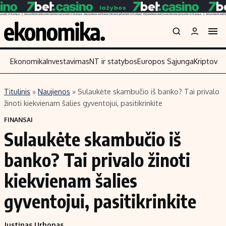
Ekonomika
Investavimas
NT ir statybos
Europos Sąjunga
Kriptoval
Titulinis
»
Naujienos
»
Sulaukėte skambučio iš banko? Tai privalo
Turinys
Skaitykite
žinoti kiekvienam šalies gyventojui, pasitikrinkite
Naujienos
Finansai
FINANSAI
Sulaukėte skambučio iš
Aplinka
Įmonės
Verslas
Žemės ūkis
banko? Tai privalo žinoti
Energetika
Technologijos
kiekvienam šalies
Ekonomika
Laisvalaikis
gyventojui, pasitikrinkite
Politika
NT ir statybos
Justinas Urbonas