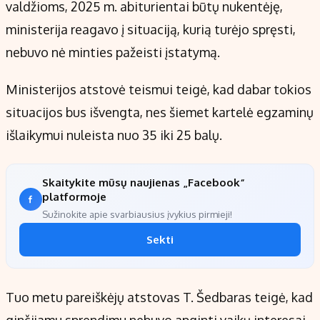
valdžioms, 2025 m. abiturientai būtų nukentėję,
ministerija reagavo į situaciją, kurią turėjo spręsti,
nebuvo nė minties pažeisti įstatymą.
Ministerijos atstovė teismui teigė, kad dabar tokios
situacijos bus išvengta, nes šiemet kartelė egzaminų
išlaikymui nuleista nuo 35 iki 25 balų.
Skaitykite mūsų naujienas „Facebook“
platformoje
Sužinokite apie svarbiausius įvykius pirmieji!
Sekti
Tuo metu pareiškėjų atstovas T. Šedbaras teigė, kad
ginčijamu sprendimu nebuvo apginti vaikų interesai,