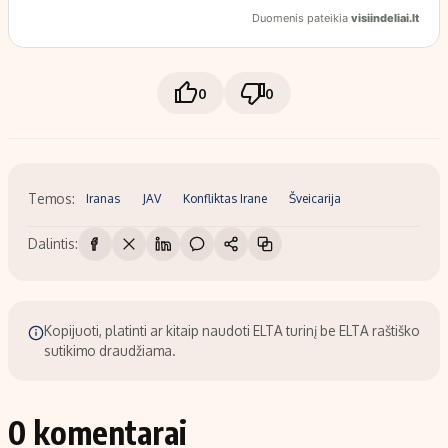
0
0
Temos:
Iranas
JAV
Konfliktas Irane
Šveicarija
Dalintis:
Kopijuoti, platinti ar kitaip naudoti ELTA turinį be ELTA raštiško
sutikimo draudžiama.
0 komentarai