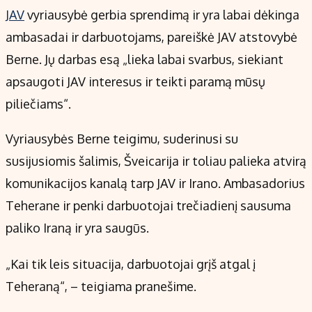
Kontaktai
JAV
vyriausybė gerbia sprendimą ir yra labai dėkinga
Regionų naujienos
ambasadai ir darbuotojams, pareiškė JAV atstovybė
Indėlių palūkanos
Berne. Jų darbas esą „lieka labai svarbus, siekiant
apsaugoti JAV interesus ir teikti paramą mūsų
piliečiams“.
Vyriausybės Berne teigimu, suderinusi su
susijusiomis šalimis, Šveicarija ir toliau palieka atvirą
komunikacijos kanalą tarp JAV ir Irano. Ambasadorius
Teherane ir penki darbuotojai trečiadienį sausuma
paliko Iraną ir yra saugūs.
„Kai tik leis situacija, darbuotojai grįš atgal į
Teheraną“, – teigiama pranešime.