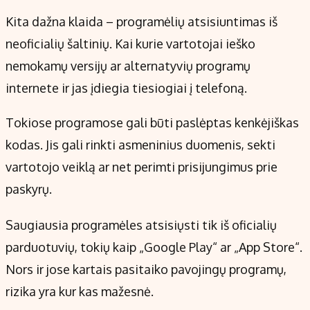
Kita dažna klaida – programėlių atsisiuntimas iš
neoficialių šaltinių. Kai kurie vartotojai ieško
nemokamų versijų ar alternatyvių programų
internete ir jas įdiegia tiesiogiai į telefoną.
Tokiose programose gali būti paslėptas kenkėjiškas
kodas. Jis gali rinkti asmeninius duomenis, sekti
vartotojo veiklą ar net perimti prisijungimus prie
paskyrų.
Saugiausia programėles atsisiųsti tik iš oficialių
parduotuvių, tokių kaip „Google Play“ ar „App Store“.
Nors ir jose kartais pasitaiko pavojingų programų,
rizika yra kur kas mažesnė.