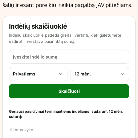
šalių ir esant poreikiui teikia pagalbą JAV piliečiams.