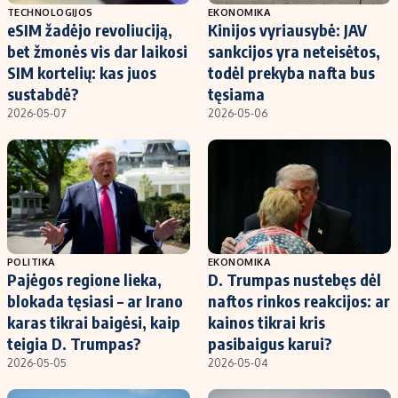
TECHNOLOGIJOS
EKONOMIKA
eSIM žadėjo revoliuciją,
Kinijos vyriausybė: JAV
bet žmonės vis dar laikosi
sankcijos yra neteisėtos,
SIM kortelių: kas juos
todėl prekyba nafta bus
sustabdė?
tęsiama
2026-05-07
2026-05-06
POLITIKA
EKONOMIKA
Pajėgos regione lieka,
D. Trumpas nustebęs dėl
blokada tęsiasi – ar Irano
naftos rinkos reakcijos: ar
karas tikrai baigėsi, kaip
kainos tikrai kris
teigia D. Trumpas?
pasibaigus karui?
2026-05-05
2026-05-04