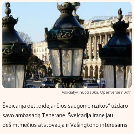
Populiarios temos
Titulinis
Investavimas
Nedarbo išmokos skaičiuoklė
Akcijų rinka
Indėliai
Saulės elektrinės
Indėlių skaičiuoklė
Kriptovaliutos
Būsto finansai
Infliacija
Įdomios naujienos
Migracija
Redakcija
Asociatyvi nuotrauka. Openverse nuotr.
Apie mus
Šveicarija dėl „didėjančios saugumo rizikos“ uždaro
Redakcijos politika
savo ambasadą Teherane. Šveicarija Irane jau
Privatumo politika
dešimtmečius atstovauja ir Vašingtono interesams.
Turinio žymėjimo taisyklės