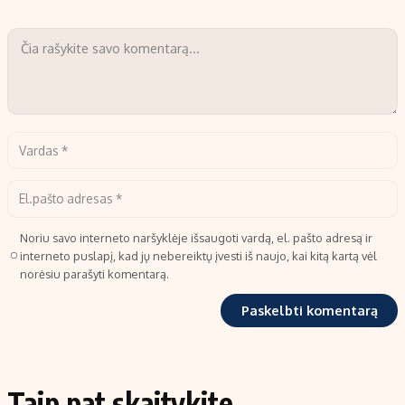
Noriu savo interneto naršyklėje išsaugoti vardą, el. pašto adresą ir
interneto puslapį, kad jų nebereiktų įvesti iš naujo, kai kitą kartą vėl
norėsiu parašyti komentarą.
Taip pat skaitykite