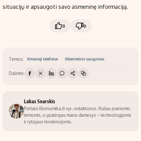
situacijų ir apsaugoti savo asmeninę informaciją.
0
0
Temos:
Išmanieji telefonai
Kibernetinis saugumas
Dalintis:
Lukas Snarskis
Portalo Ekonomika.lt vyr. redaktorius. Rašau įvairiomis
temomis, o ypatingas mano dėmesys – technologijoms
ir rytojaus tendencijoms.