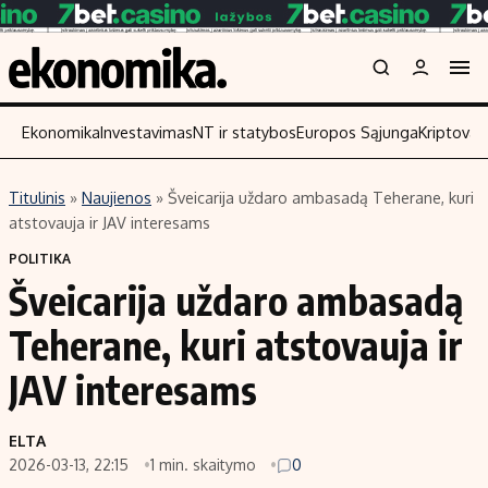
Ekonomika
Investavimas
NT ir statybos
Europos Sąjunga
Kriptoval
Titulinis
»
Naujienos
»
Šveicarija uždaro ambasadą Teherane, kuri
Turinys
Skaitykite
atstovauja ir JAV interesams
Naujienos
Finansai
POLITIKA
Šveicarija uždaro ambasadą
Aplinka
Įmonės
Verslas
Žemės ūkis
Teherane, kuri atstovauja ir
Energetika
Technologijos
JAV interesams
Ekonomika
Laisvalaikis
Politika
ELTA
NT ir statybos
2026-03-13, 22:15
1 min. skaitymo
0