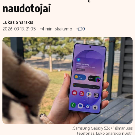
naudotojai
Lukas Snarskis
2026-03-13, 21:05
4 min. skaitymo
0
„Samsung Galaxy S26+“ išmanusis
telefonas. Luko Snarskio nuotr.