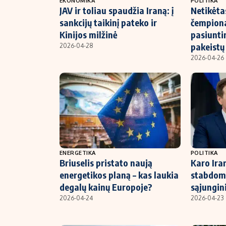
EKONOMIKA
POLITIKA
JAV ir toliau spaudžia Iraną: į
Netikėta
sankcijų taikinį pateko ir
čempion
Kinijos milžinė
pasiunti
pakeistų 
2026-04-28
2026-04-26
ENERGETIKA
POLITIKA
Briuselis pristato naują
Karo Ira
energetikos planą – kas laukia
stabdoma
degalų kainų Europoje?
sąjungi
2026-04-24
2026-04-23