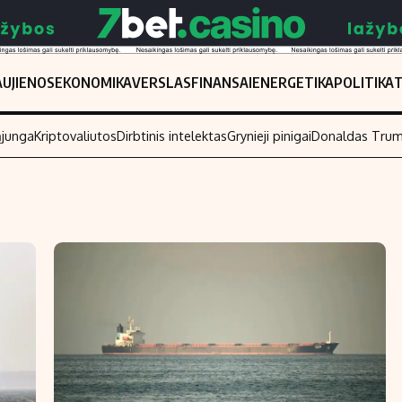
UJIENOS
EKONOMIKA
VERSLAS
FINANSAI
ENERGETIKA
POLITIKA
ąjunga
Kriptovaliutos
Dirbtinis intelektas
Grynieji pinigai
Donaldas Tru
Populiarios temos
Titulinis
Investavimas
Nedarbo išmo
Akcijų rinka
Indėliai
Saulės elektrinės
Indėlių skaiči
Kriptovaliutos
Būsto finansa
Infliacija
Įdomios nauji
Migracija