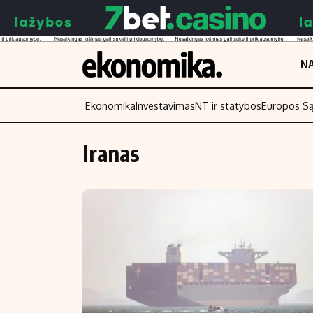
NA
Ekonomika
Investavimas
NT ir statybos
Europos S
Iranas
Turinys
Skaitykite
Naujienos
Finansai
Aplinka
Įmonės
Verslas
Žemės ūkis
Energetika
Technologijos
Ekonomika
Laisvalaikis
Politika