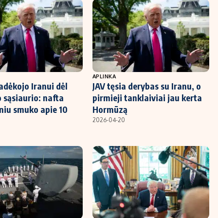
APLINKA
dėkojo Iranui dėl
JAV tęsia derybas su Iranu, o
sąsiaurio: nafta
pirmieji tanklaiviai jau kerta
niu smuko apie 10
Hormūzą
2026-04-20