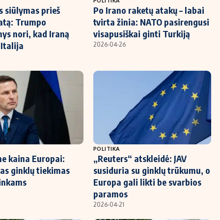
POLITIKA
s siūlymas prieš
Po Irano raketų atakų – labai
atą: Trumpo
tvirta žinia: NATO pasirengusi
nys nori, kad Iraną
visapusiškai ginti Turkiją
Italija
2026-04-26
POLITIKA
ne kaina Europai:
„Reuters“ atskleidė: JAV
s ginklų tiekimas
susiduria su ginklų trūkumu, o
ninkams
Europa gali likti be svarbios
paramos
2026-04-21