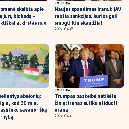
POLITIKA
uomenė skelbia apie
Naujas spaudimas Iranui: JAV
ą jūrų blokadą –
ruošia sankcijas, kurios gali
ktiškai atkirstas nuo
smogti itin skaudžiai
2026-04-18
POLITIKA
keliantys abejonių:
Trumpas paskelbė netikėtą
igia, kad 26 mln.
žinią: Iranas sutiko atiduoti
asirinko savanorišką
uraną
arnybą
2026-04-17