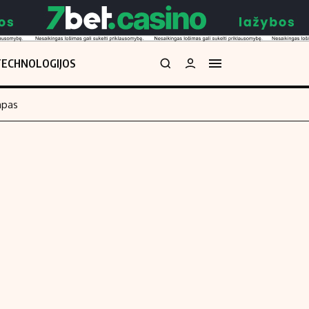
TECHNOLOGIJOS
mpas
Redakcija
kos skaičiuoklė
Apie mus
Redakcijos politika
uoklė
Privatumo politika
i
Turinio žymėjimo taisyklės
enos
Kontaktai
Regionų naujienos