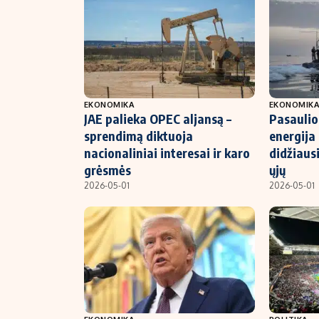
EKONOMIKA
EKONOMIK
JAE palieka OPEC aljansą –
Pasaulio
sprendimą diktuoja
energija 
nacionaliniai interesai ir karo
didžiaus
grėsmės
ųjų
2026-05-01
2026-05-01