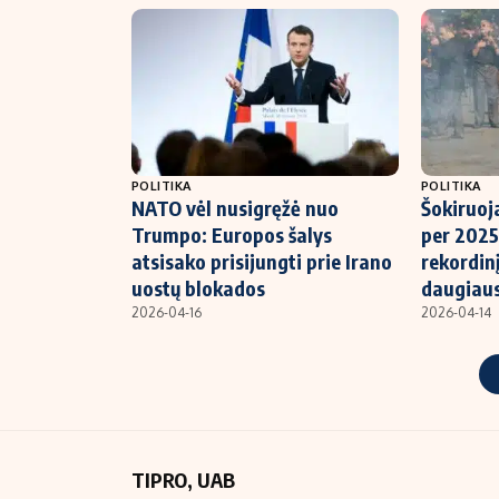
POLITIKA
POLITIKA
NATO vėl nusigręžė nuo
Šokiruoja
Trumpo: Europos šalys
per 2025
atsisako prisijungti prie Irano
rekordinį
uostų blokados
daugiaus
2026-04-16
2026-04-14
TIPRO, UAB