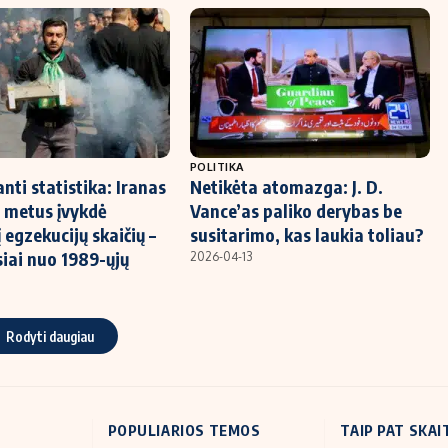
POLITIKA
nti statistika: Iranas
Netikėta atomazga: J. D.
 metus įvykdė
Vance’as paliko derybas be
 egzekucijų skaičių –
susitarimo, kas laukia toliau?
iai nuo 1989-ųjų
2026-04-13
Rodyti daugiau
POPULIARIOS TEMOS
TAIP PAT SKAI