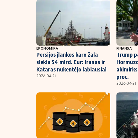
EKONOMIKA
FINANSAI
Persijos įlankos karo žala
Trump pa
siekia 54 mlrd. Eur: Iranas ir
Hormūzo 
Kataras nukentėjo labiausiai
akimirks
proc.
2026-04-21
2026-04-21