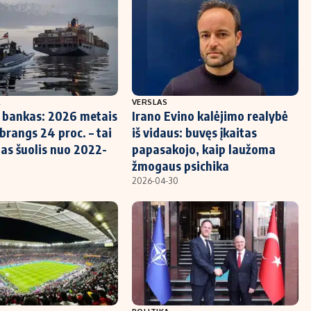
A
VERSLAS
 bankas: 2026 metais
Irano Evino kalėjimo realybė
brangs 24 proc. – tai
iš vidaus: buvęs įkaitas
ias šuolis nuo 2022-
papasakojo, kaip laužoma
žmogaus psichika
2026-04-30