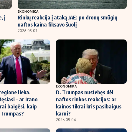
EKONOMIKA
, į
Rinkų reakcija į ataką JAE: po dronų smūgių
naftos kaina fiksavo šuolį
2026-05-07
EKONOMIKA
regione lieka,
D. Trumpas nustebęs dėl
ęsiasi – ar Irano
naftos rinkos reakcijos: ar
rai baigėsi, kaip
kainos tikrai kris pasibaigus
. Trumpas?
karui?
2026-05-04