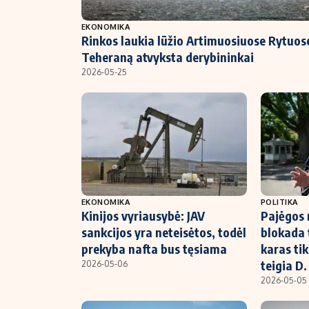
NT ir statybos
EKONOMIKA
Rinkos laukia lūžio Artimuosiuose Rytuose
Teheraną atvyksta derybininkai
2026-05-25
EKONOMIKA
POLITIKA
Kinijos vyriausybė: JAV
Pajėgos 
sankcijos yra neteisėtos, todėl
blokada t
prekyba nafta bus tęsiama
karas tik
teigia D
2026-05-06
2026-05-05