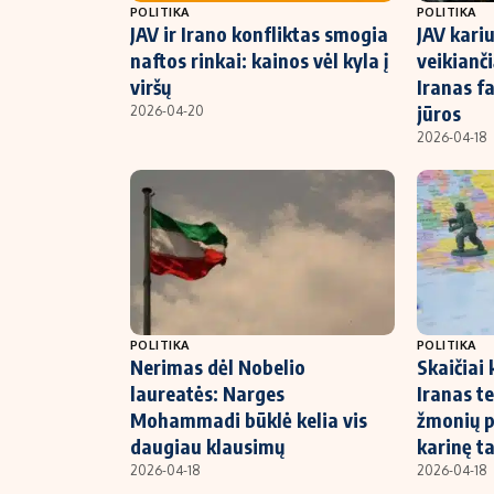
POLITIKA
POLITIKA
JAV ir Irano konfliktas smogia
JAV kari
naftos rinkai: kainos vėl kyla į
veikianči
viršų
Iranas fa
jūros
2026-04-20
2026-04-18
POLITIKA
POLITIKA
Nerimas dėl Nobelio
Skaičiai 
laureatės: Narges
Iranas te
Mohammadi būklė kelia vis
žmonių p
daugiau klausimų
karinę t
2026-04-18
2026-04-18