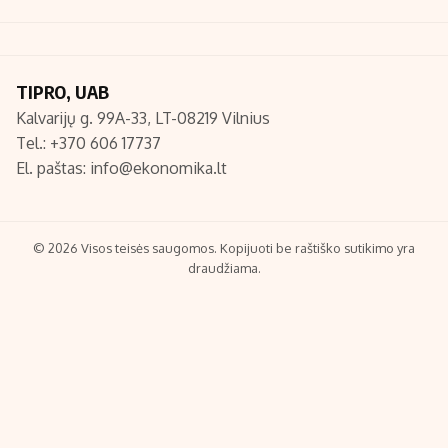
TIPRO, UAB
Kalvarijų g. 99A-33, LT-08219 Vilnius
Tel.: +370 606 17737
El. paštas:
info@ekonomika.lt
© 2026 Visos teisės saugomos. Kopijuoti be raštiško sutikimo yra
draudžiama.