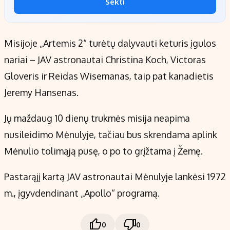
Sekti
Misijoje „Artemis 2“ turėtų dalyvauti keturis įgulos
nariai – JAV astronautai Christina Koch, Victoras
Gloveris ir Reidas Wisemanas, taip pat kanadietis
Jeremy Hansenas.
Jų maždaug 10 dienų trukmės misija neapima
nusileidimo Mėnulyje, tačiau bus skrendama aplink
Mėnulio tolimąją pusę, o po to grįžtama į Žemę.
Pastarąjį kartą JAV astronautai Mėnulyje lankėsi 1972
m., įgyvdendinant „Apollo“ programą.
0
0