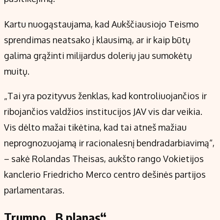
Kartu nuogąstaujama, kad Aukščiausiojo Teismo
sprendimas neatsako į klausimą, ar ir kaip būtų
galima grąžinti milijardus dolerių jau sumokėtų
muitų.
„Tai yra pozityvus ženklas, kad kontroliuojančios ir
ribojančios valdžios institucijos JAV vis dar veikia.
Vis dėlto mažai tikėtina, kad tai atneš mažiau
neprognozuojamą ir racionalesnį bendradarbiavimą“,
– sakė Rolandas Theisas, aukšto rango Vokietijos
kanclerio Friedricho Merco centro dešinės partijos
parlamentaras.
Trumpo „B planas“