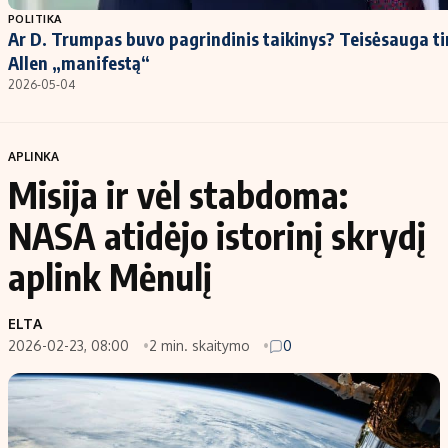
POLITIKA
Ar D. Trumpas buvo pagrindinis taikinys? Teisėsauga t
Allen „manifestą“
2026-05-04
APLINKA
Misija ir vėl stabdoma:
NASA atidėjo istorinį skrydį
aplink Mėnulį
ELTA
2026-02-23, 08:00
2 min. skaitymo
0