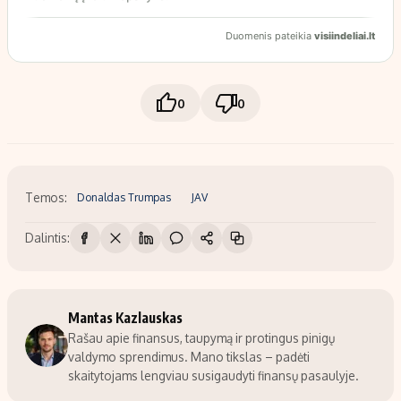
0
0
Temos:
Donaldas Trumpas
JAV
Dalintis:
Mantas Kazlauskas
Rašau apie finansus, taupymą ir protingus pinigų
valdymo sprendimus. Mano tikslas – padėti
skaitytojams lengviau susigaudyti finansų pasaulyje.