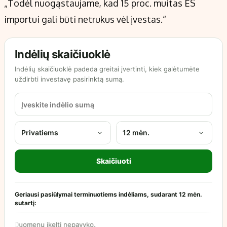
„Todėl nuogąstaujame, kad 15 proc. muitas ES
importui gali būti netrukus vėl įvestas.“