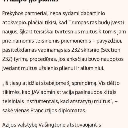
Prekybos partneriai, nepaisydami dabartinio
atokvėpio, plačiai tikisi, kad Trumpas ras būdų įvesti
naujus, šįkart teisiškai tvirtesnius muitus kitomis jam
prieinamomis teisinėmis priemonėmis – pavyzdžiui,
pasitelkdamas vadinamąsias 232 skirsnio (Section
232) tyrimų procedūras. Jos anksčiau buvo naudotos
įvedant muitus užsienio plienui ir aliuminiui.
„Iš tiesų atidžiai stebėjome šį sprendimą. Vis dėlto
tikimės, kad JAV administracija pasinaudos kitais
teisiniais instrumentais, kad atstatytų muitus“, –
sakė vienas Prancūzijos diplomatas.
Azijos valstybę Vašingtone atstovaujantis