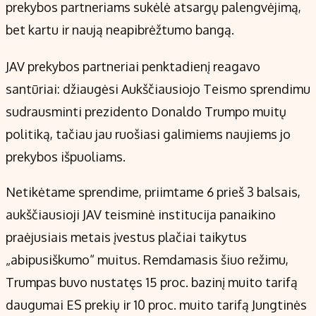
Kontaktai
prekybos partneriams sukėlė atsargų palengvėjimą,
Regionų naujienos
bet kartu ir naują neapibrėžtumo bangą.
Indėlių palūkanos
JAV prekybos partneriai penktadienį reagavo
santūriai: džiaugėsi Aukščiausiojo Teismo sprendimu
sudrausminti prezidento Donaldo Trumpo muitų
politiką, tačiau jau ruošiasi galimiems naujiems jo
prekybos išpuoliams.
Netikėtame sprendime, priimtame 6 prieš 3 balsais,
aukščiausioji JAV teisminė institucija panaikino
praėjusiais metais įvestus plačiai taikytus
„abipusiškumo“ muitus. Remdamasis šiuo režimu,
Trumpas buvo nustatęs 15 proc. bazinį muito tarifą
daugumai ES prekių ir 10 proc. muito tarifą Jungtinės