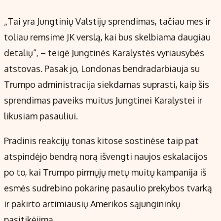
„Tai yra Jungtinių Valstijų sprendimas, tačiau mes ir
toliau remsime JK verslą, kai bus skelbiama daugiau
detalių“, – teigė Jungtinės Karalystės vyriausybės
atstovas. Pasak jo, Londonas bendradarbiauja su
Trumpo administracija siekdamas suprasti, kaip šis
sprendimas paveiks muitus Jungtinei Karalystei ir
likusiam pasauliui.
Pradinis reakcijų tonas kitose sostinėse taip pat
atspindėjo bendrą norą išvengti naujos eskalacijos
po to, kai Trumpo pirmųjų metų muitų kampanija iš
esmės sudrebino pokarinę pasaulio prekybos tvarką
ir pakirto artimiausių Amerikos sąjungininkų
pasitikėjimą.