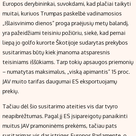
Europos derybininkai, suvokdami, kad plačiai taikyti
muitai, kuriuos Trumpas paskelbė vadinamosios
„Išlaisvinimo dienos“ proga praėjusių metų balandį,
yra pažeidžiami teisiniu požiūriu, siekė, kad pernai
liepą jo golfo kurorte Škotijoje sudarytas prekybos
susitarimas būtų kiek įmanoma atsparesnis
teisiniams iššūkiams. Tarp tokių apsaugos priemonių
– numatytas maksimalus, „viską apimantis“ 15 proc.
JAV muito tarifas daugumai ES eksportuojamų
prekių.
Tačiau dėl šio susitarimo ateities vis dar tvyro
neapibrėžtumas. Pagal jį ES įsipareigotų panaikinti
muitus JAV pramoninėms prekėms, tačiau pats
susitarimas vis dar įstrigęs Europos Parlamente, o