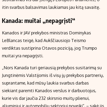
itin svarbus balsavimas laukiamas jau kitą savaitę.
Kanada: muitai „nepagrįsti“
Kanados ir JAV prekybos ministras Dominykas
LeBlancas teigė, kad Aukščiausiojo Teismo
verdiktas sustiprina Otavos poziciją, jog Trumpo
muitai yra nepagrįsti.
„Nors Kanada turi geriausią prekybos susitarimą su
Jungtinėmis Valstijomis iš visų jų prekybos partnerių,
suprantame, kad mūsų laukia svarbus darbas
siekiant paremti Kanados verslus ir darbuotojus,
kurie vis dar jaučia 232 skirsnio muitų plienui,
aliuminiui ir automobilių sektoriui poveikį“, – sakė jis.