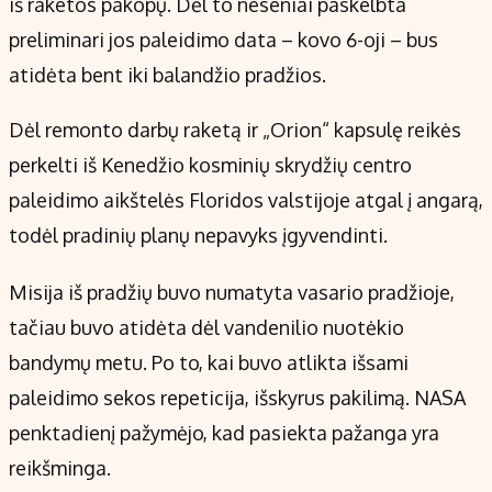
iš raketos pakopų. Dėl to neseniai paskelbta
preliminari jos paleidimo data – kovo 6-oji – bus
atidėta bent iki balandžio pradžios.
Dėl remonto darbų raketą ir „Orion“ kapsulę reikės
perkelti iš Kenedžio kosminių skrydžių centro
paleidimo aikštelės Floridos valstijoje atgal į angarą,
todėl pradinių planų nepavyks įgyvendinti.
Misija iš pradžių buvo numatyta vasario pradžioje,
tačiau buvo atidėta dėl vandenilio nuotėkio
bandymų metu. Po to, kai buvo atlikta išsami
paleidimo sekos repeticija, išskyrus pakilimą. NASA
penktadienį pažymėjo, kad pasiekta pažanga yra
reikšminga.