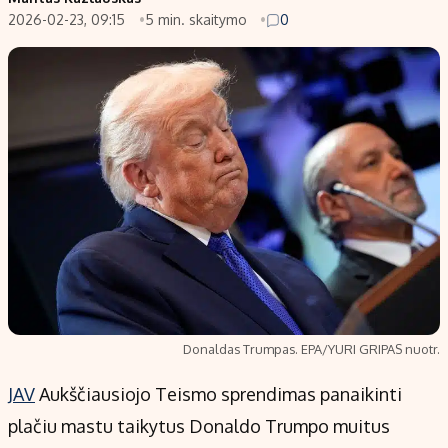
2026-02-23, 09:15
5 min. skaitymo
0
Populiarios temos
Titulinis
Investavimas
Nedarbo iš
Akcijų rinka
Indėliai
Saulės elektrinės
Indėlių skai
Kriptovaliutos
Būsto finan
Infliacija
Įdomios na
Migracija
Redakcija
Apie mus
Donaldas Trumpas. EPA/YURI GRIPAS nuotr.
Redakcijos politika
JAV
Aukščiausiojo Teismo sprendimas panaikinti
Privatumo politika
plačiu mastu taikytus Donaldo Trumpo muitus
Turinio žymėjimo taisyklės