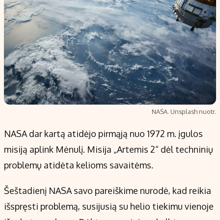
NASA. Unsplash nuotr.
NASA dar kartą atidėjo pirmąją nuo 1972 m. įgulos
misiją aplink Mėnulį. Misija „Artemis 2“ dėl techninių
problemų atidėta kelioms savaitėms.
Šeštadienį NASA savo pareiškime nurodė, kad reikia
išspręsti problemą, susijusią su helio tiekimu vienoje