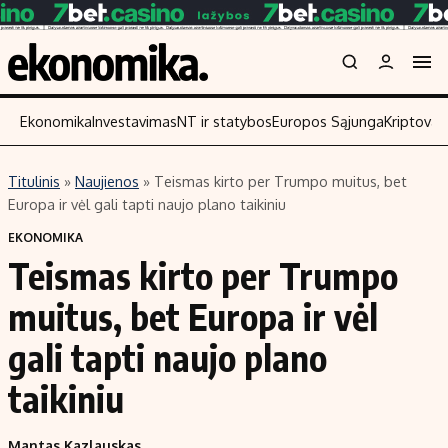
Ekonomika
Investavimas
NT ir statybos
Europos Sąjunga
Kriptoval
Titulinis
»
Naujienos
»
Teismas kirto per Trumpo muitus, bet
Turinys
Skaitykit
Europa ir vėl gali tapti naujo plano taikiniu
Naujienos
Finansai
EKONOMIKA
Teismas kirto per Trumpo
Aplinka
Įmonės
Verslas
Žemės ūkis
muitus, bet Europa ir vėl
Energetika
Technologi
gali tapti naujo plano
Ekonomika
Laisvalaikis
taikiniu
Politika
NT ir statybos
Mantas Kazlauskas