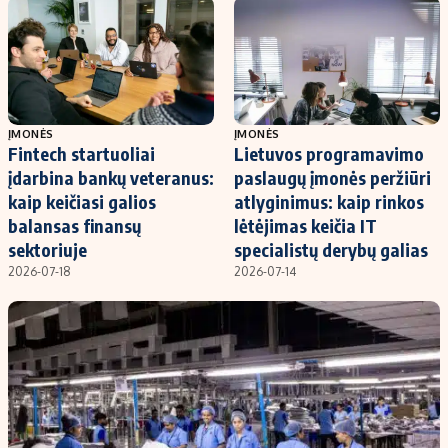
Kontaktai
Regionų naujienos
Indėlių palūkanos
ĮMONĖS
ĮMONĖS
Fintech startuoliai
Lietuvos programavimo
įdarbina bankų veteranus:
paslaugų įmonės peržiūri
kaip keičiasi galios
atlyginimus: kaip rinkos
balansas finansų
lėtėjimas keičia IT
sektoriuje
specialistų derybų galias
2026-07-18
2026-07-14