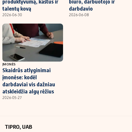
produktyvumą, kaštus ir
biuro, darbuotojo ir
talentų kovą
darbdavio
2026-06-30
2026-06-08
ĮMONĖS
Skaidrūs atlyginimai
įmonėse: kodėl
darbdaviai vis dažniau
atskleidžia algų rėžius
2026-05-27
TIPRO, UAB