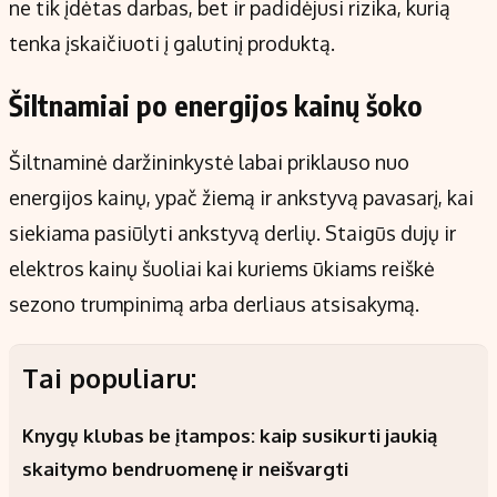
ne tik įdėtas darbas, bet ir padidėjusi rizika, kurią
tenka įskaičiuoti į galutinį produktą.
Šiltnamiai po energijos kainų šoko
Šiltnaminė daržininkystė labai priklauso nuo
energijos kainų, ypač žiemą ir ankstyvą pavasarį, kai
siekiama pasiūlyti ankstyvą derlių. Staigūs dujų ir
elektros kainų šuoliai kai kuriems ūkiams reiškė
sezono trumpinimą arba derliaus atsisakymą.
Tai populiaru:
Knygų klubas be įtampos: kaip susikurti jaukią
skaitymo bendruomenę ir neišvargti