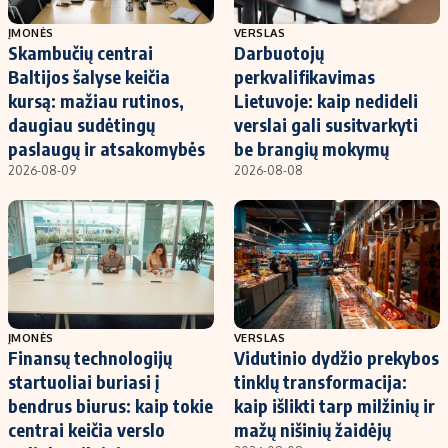
ĮMONĖS
VERSLAS
Skambučių centrai
Darbuotojų
Baltijos šalyse keičia
perkvalifikavimas
kursą: mažiau rutinos,
Lietuvoje: kaip nedideli
daugiau sudėtingų
verslai gali susitvarkyti
paslaugų ir atsakomybės
be brangių mokymų
2026-08-09
2026-08-08
ĮMONĖS
VERSLAS
Finansų technologijų
Vidutinio dydžio prekybos
startuoliai buriasi į
tinklų transformacija:
bendrus biurus: kaip tokie
kaip išlikti tarp milžinių ir
centrai keičia verslo
mažų nišinių žaidėjų