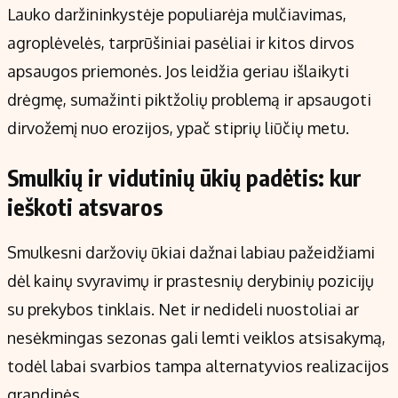
Lauko daržininkystėje populiarėja mulčiavimas,
agroplėvelės, tarprūšiniai pasėliai ir kitos dirvos
apsaugos priemonės. Jos leidžia geriau išlaikyti
drėgmę, sumažinti piktžolių problemą ir apsaugoti
dirvožemį nuo erozijos, ypač stiprių liūčių metu.
Smulkių ir vidutinių ūkių padėtis: kur
ieškoti atsvaros
Smulkesni daržovių ūkiai dažnai labiau pažeidžiami
dėl kainų svyravimų ir prastesnių derybinių pozicijų
su prekybos tinklais. Net ir nedideli nuostoliai ar
nesėkmingas sezonas gali lemti veiklos atsisakymą,
todėl labai svarbios tampa alternatyvios realizacijos
grandinės.