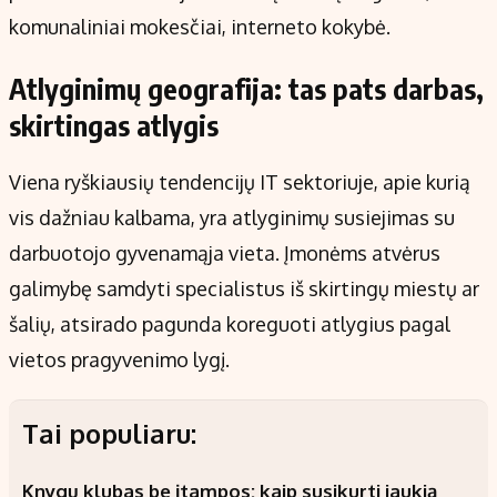
komunaliniai mokesčiai, interneto kokybė.
Atlyginimų geografija: tas pats darbas,
skirtingas atlygis
Viena ryškiausių tendencijų IT sektoriuje, apie kurią
vis dažniau kalbama, yra atlyginimų susiejimas su
darbuotojo gyvenamąja vieta. Įmonėms atvėrus
galimybę samdyti specialistus iš skirtingų miestų ar
šalių, atsirado pagunda koreguoti atlygius pagal
vietos pragyvenimo lygį.
Tai populiaru:
Knygų klubas be įtampos: kaip susikurti jaukią