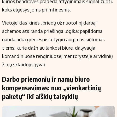
kurios bendrovės pradeda atlyginimais signalizuoti,
koks elgesys joms priimtinesnis.
Vietoje klasikinės „priedų už nuotolinį darbą“
schemos atsiranda priešinga logika: papildoma
nauda arba greitesnis atlygio augimas siūlomas
tiems, kurie dažniau lankosi biure, dalyvauja
komandiniuose renginiuose, mentorystėje ar vidinių
žinių sklaidoje gyvai.
Darbo priemonių ir namų biuro
kompensavimas: nuo „vienkartinių
paketų“ iki aiškių taisyklių