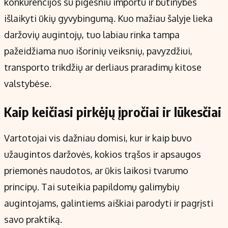
konkurencijos su pigesniu importu ir būtinybės
išlaikyti ūkių gyvybingumą. Kuo mažiau šalyje lieka
daržovių augintojų, tuo labiau rinka tampa
pažeidžiama nuo išorinių veiksnių, pavyzdžiui,
transporto trikdžių ar derliaus praradimų kitose
valstybėse.
Kaip keičiasi pirkėjų įpročiai ir lūkesčiai
Vartotojai vis dažniau domisi, kur ir kaip buvo
užaugintos daržovės, kokios trąšos ir apsaugos
priemonės naudotos, ar ūkis laikosi tvarumo
principų. Tai suteikia papildomų galimybių
augintojams, galintiems aiškiai parodyti ir pagrįsti
savo praktiką.