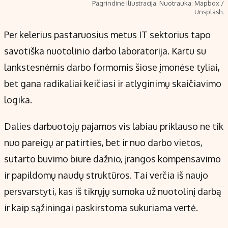
Pagrindinė iliustracija. Nuotrauka: Mapbox /
Kontaktai
Unsplash.
Regionų naujienos
Per kelerius pastaruosius metus IT sektorius tapo
Indėlių palūkanos
savotiška nuotolinio darbo laboratorija. Kartu su
lankstesnėmis darbo formomis šiose įmonėse tyliai,
bet gana radikaliai keičiasi ir atlyginimų skaičiavimo
logika.
Dalies darbuotojų pajamos vis labiau priklauso ne tik
nuo pareigų ar patirties, bet ir nuo darbo vietos,
sutarto buvimo biure dažnio, įrangos kompensavimo
ir papildomų naudų struktūros. Tai verčia iš naujo
persvarstyti, kas iš tikrųjų sumoka už nuotolinį darbą
ir kaip sąžiningai paskirstoma sukuriama vertė.