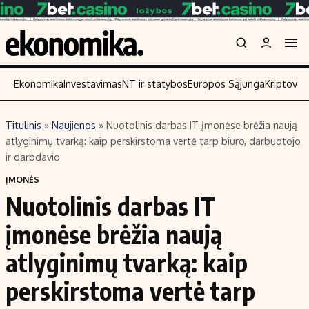
Ekonomika
Investavimas
NT ir statybos
Europos Sąjunga
Kriptoval
Titulinis
»
Naujienos
»
Nuotolinis darbas IT įmonėse brėžia naują
Turinys
Skaitykite
atlyginimų tvarką: kaip perskirstoma vertė tarp biuro, darbuotojo
ir darbdavio
Naujienos
Finansai
ĮMONĖS
Aplinka
Įmonės
Nuotolinis darbas IT
Verslas
Žemės ūkis
įmonėse brėžia naują
Energetika
Technologijos
Ekonomika
Laisvalaikis
atlyginimų tvarką: kaip
Politika
perskirstoma vertė tarp
NT ir statybos