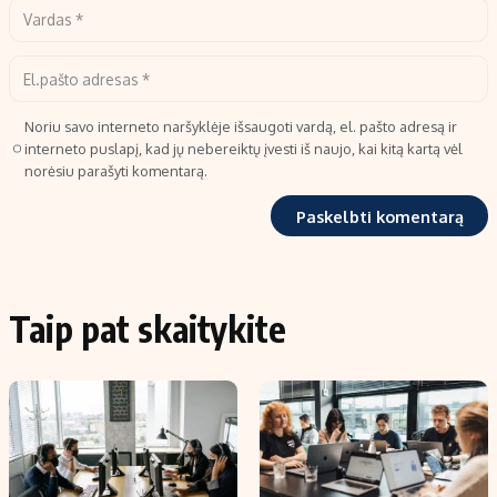
Noriu savo interneto naršyklėje išsaugoti vardą, el. pašto adresą ir
interneto puslapį, kad jų nebereiktų įvesti iš naujo, kai kitą kartą vėl
norėsiu parašyti komentarą.
Taip pat skaitykite