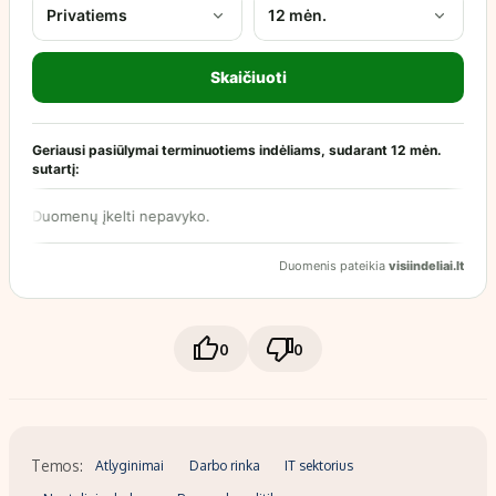
0
0
Temos:
Atlyginimai
Darbo rinka
IT sektorius