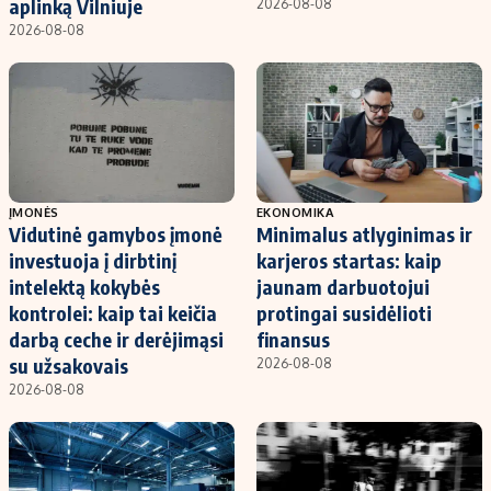
aplinką Vilniuje
2026-08-08
2026-08-08
ĮMONĖS
EKONOMIKA
Vidutinė gamybos įmonė
Minimalus atlyginimas ir
investuoja į dirbtinį
karjeros startas: kaip
intelektą kokybės
jaunam darbuotojui
kontrolei: kaip tai keičia
protingai susidėlioti
darbą ceche ir derėjimąsi
finansus
su užsakovais
2026-08-08
2026-08-08