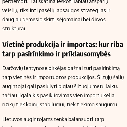
peržiemoti. Tai skatina ieškoti labiau atsparių
veislių, tikslinti pasėlių apsaugos strategijas ir
daugiau dėmesio skirti sėjomainai bei dirvos
struktūrai.
Vietinė produkcija ir importas: kur riba
tarp pasirinkimo ir priklausomybės
Daržovių lentynose pirkėjas dažnai turi pasirinkimą
tarp vietinės ir importuotos produkcijos. Šiltųjų šalių
augintojai gali pasiūlyti pigiau šiltuoju metų laiku,
tačiau ilgalaikis pasikliovimas vien importu kelia
rizikų tiek kainų stabilumui, tiek tiekimo saugumui.
Lietuvos augintojams tenka balansuoti tarp