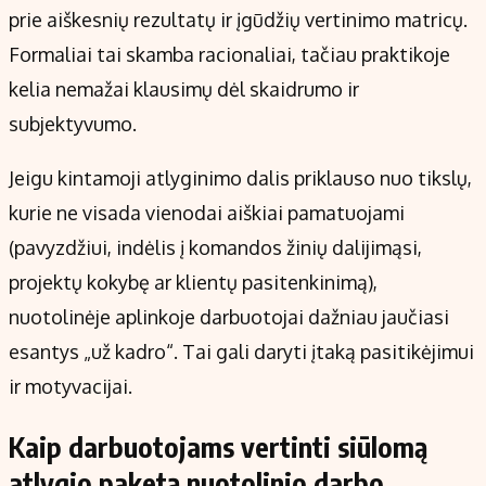
prie aiškesnių rezultatų ir įgūdžių vertinimo matricų.
Formaliai tai skamba racionaliai, tačiau praktikoje
kelia nemažai klausimų dėl skaidrumo ir
subjektyvumo.
Jeigu kintamoji atlyginimo dalis priklauso nuo tikslų,
kurie ne visada vienodai aiškiai pamatuojami
(pavyzdžiui, indėlis į komandos žinių dalijimąsi,
projektų kokybę ar klientų pasitenkinimą),
nuotolinėje aplinkoje darbuotojai dažniau jaučiasi
esantys „už kadro“. Tai gali daryti įtaką pasitikėjimui
ir motyvacijai.
Kaip darbuotojams vertinti siūlomą
atlygio paketą nuotolinio darbo