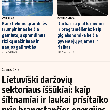
VERSLAS
EKONOMIKA
Kaip tiekimo grandinės
Darbas su platformomis
trumpinimas keičia
ir programėlėmis: kaip
gamintojų sprendimus:
gig ekonomika keičia
rizikų mažinimas ir
gyventojų pajamas ir
naujos galimybės
rizikas
2026-08-07
2026-08-07
ŽEMĖS ŪKIS
Lietuviški daržovių
sektoriaus iššūkiai: kaip
šiltnamiai ir laukai prisitaiko
prie brangstančios energijos