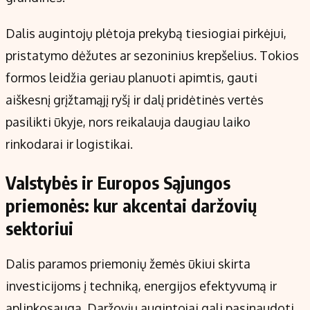
Dalis augintojų plėtoja prekybą tiesiogiai pirkėjui,
pristatymo dėžutes ar sezoninius krepšelius. Tokios
formos leidžia geriau planuoti apimtis, gauti
aiškesnį grįžtamąjį ryšį ir dalį pridėtinės vertės
pasilikti ūkyje, nors reikalauja daugiau laiko
rinkodarai ir logistikai.
Valstybės ir Europos Sąjungos
priemonės: kur akcentai daržovių
sektoriui
Dalis paramos priemonių žemės ūkiui skirta
investicijoms į techniką, energijos efektyvumą ir
aplinkosaugą. Daržovių augintojai gali pasinaudoti