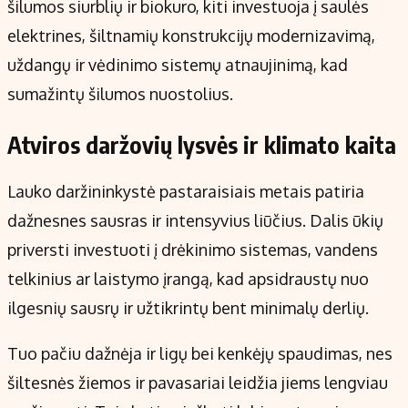
šilumos siurblių ir biokuro, kiti investuoja į saulės
elektrines, šiltnamių konstrukcijų modernizavimą,
uždangų ir vėdinimo sistemų atnaujinimą, kad
sumažintų šilumos nuostolius.
Atviros daržovių lysvės ir klimato kaita
Lauko daržininkystė pastaraisiais metais patiria
dažnesnes sausras ir intensyvius liūčius. Dalis ūkių
priversti investuoti į drėkinimo sistemas, vandens
telkinius ar laistymo įrangą, kad apsidraustų nuo
ilgesnių sausrų ir užtikrintų bent minimalų derlių.
Tuo pačiu dažnėja ir ligų bei kenkėjų spaudimas, nes
šiltesnės žiemos ir pavasariai leidžia jiems lengviau