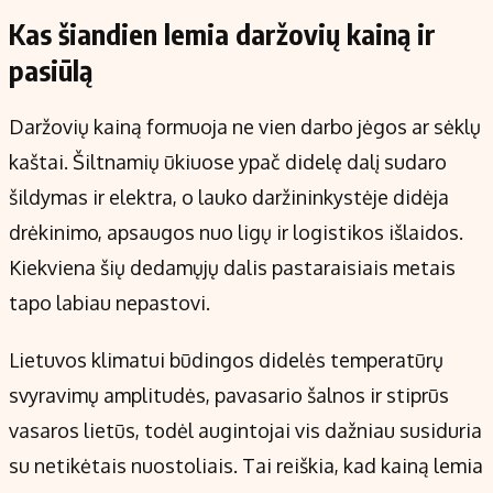
Kas šiandien lemia daržovių kainą ir
pasiūlą
Daržovių kainą formuoja ne vien darbo jėgos ar sėklų
kaštai. Šiltnamių ūkiuose ypač didelę dalį sudaro
šildymas ir elektra, o lauko daržininkystėje didėja
drėkinimo, apsaugos nuo ligų ir logistikos išlaidos.
Kiekviena šių dedamųjų dalis pastaraisiais metais
tapo labiau nepastovi.
Lietuvos klimatui būdingos didelės temperatūrų
svyravimų amplitudės, pavasario šalnos ir stiprūs
vasaros lietūs, todėl augintojai vis dažniau susiduria
su netikėtais nuostoliais. Tai reiškia, kad kainą lemia