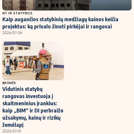
Populiarios temos
Titulinis
NT IR STATYBOS
Kaip augančios statybinių medžiagų kainos keičia
Investavimas
Nedarbo išmokos skaičiuoklė
projektus: ką privalo žinoti pirkėjai ir rangovai
Akcijų rinka
Indėliai
2026-07-06
Saulės elektrinės
Indėlių skaičiuoklė
Kriptovaliutos
Būsto finansai
Infliacija
Įdomios naujienos
Migracija
ĮMONĖS
Vidutinis statybų
Redakcija
rangovas investuoja į
Apie mus
skaitmeninius įrankius:
Redakcijos politika
kaip „BIM“ ir DI perbraižo
užsakymų, kainų ir rizikų
Privatumo politika
žemėlapį
Turinio žymėjimo taisyklės
2026-07-01