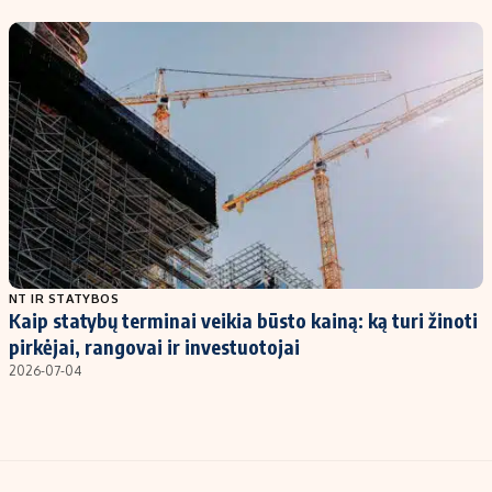
Kontaktai
Regionų naujienos
Indėlių palūkanos
NT IR STATYBOS
Kaip statybų terminai veikia būsto kainą: ką turi žinoti
pirkėjai, rangovai ir investuotojai
2026-07-04