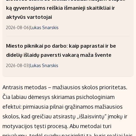
ką gyventojams reiškia išmanieji skaitikliai ir
aktyvūs vartotojai
2026-08-06
|
Lukas Snarskis
Miesto piknikai po darbo: kaip paprastai ir be
didelių išlaidų paversti vakarą maža švente
2026-08-03
|
Lukas Snarskis
Antrasis metodas – mažiausios skolos prioritetas.
Čia labiau dėmesys skiriamas psichologiniam
efektui: pirmiausia pilnai grąžinamos mažiausios
skolos, kad greičiau atsirastų „išlaisvintų“ įmokų ir
motyvacijos tęsti procesą. Abu metodai turi
privalumų, todėl svarbu pasirinkti tą, kuris realiai leis