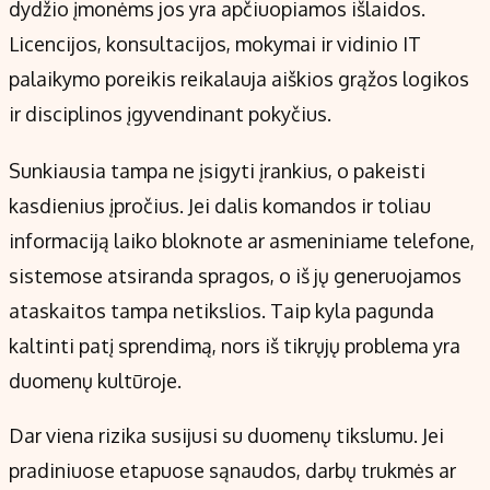
dydžio įmonėms jos yra apčiuopiamos išlaidos.
Licencijos, konsultacijos, mokymai ir vidinio IT
palaikymo poreikis reikalauja aiškios grąžos logikos
ir disciplinos įgyvendinant pokyčius.
Sunkiausia tampa ne įsigyti įrankius, o pakeisti
kasdienius įpročius. Jei dalis komandos ir toliau
informaciją laiko bloknote ar asmeniniame telefone,
sistemose atsiranda spragos, o iš jų generuojamos
ataskaitos tampa netikslios. Taip kyla pagunda
kaltinti patį sprendimą, nors iš tikrųjų problema yra
duomenų kultūroje.
Dar viena rizika susijusi su duomenų tikslumu. Jei
pradiniuose etapuose sąnaudos, darbų trukmės ar