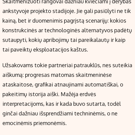
Skaitmenizuoti rangovai dažniau kviečiami į derybas
ankstyvoje projekto stadijoje. Jie gali pasiūlyti ne tik
kainą, bet ir duomenimis pagrįstą scenarijų: kokios
konstrukcinės ar technologinės alternatyvos padėtų
sutaupyti, kokių apribojimų tai pareikalautų ir kaip
tai paveiktų eksploatacijos kaštus.
Užsakovams tokie partneriai patrauklūs, nes suteikia
aiškumą: progresas matomas skaitmeninėse
ataskaitose, grafikai atnaujinami automatiškai, o
pakeitimų istorija aiški. Mažėja erdvės
interpretacijoms, kas ir kada buvo sutarta, todėl
ginčai dažniau išsprendžiami techninėmis, o ne
emocinėmis priemonėmis.