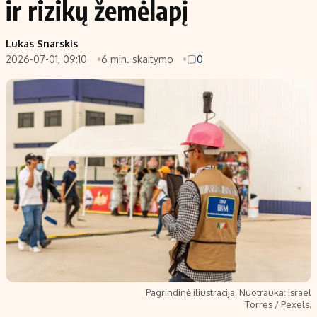
ir rizikų žemėlapį
Populiarios temos
Titulinis
Lukas Snarskis
Investavimas
Nedarbo išmokos skaičiuoklė
2026-07-01, 09:10
6 min. skaitymo
0
Akcijų rinka
Indėliai
Saulės elektrinės
Indėlių skaičiuoklė
Kriptovaliutos
Būsto finansai
Infliacija
Įdomios naujienos
Migracija
Redakcija
Apie mus
Redakcijos politika
Privatumo politika
Pagrindinė iliustracija. Nuotrauka: Israel
Turinio žymėjimo taisyklės
Torres / Pexels.