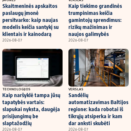
Skaitmeninės apskaitos
Kaip tiekimo grandinės
paslaugų įmonė
trumpinimas keičia
persitvarko: kaip naujas
gamintojų sprendimus:
modelis keičia santykį su
rizikų mažinimas ir
klientais ir kainodarą
naujos galimybės
2026-08-07
2026-08-07
TECHNOLOGIJOS
VERSLAS
Kaip naršyklė tampa jūsų
Sandėlių
tapatybės vartais:
automatizavimas Baltijos
slapukai nyksta, daugėja
regione: kada robotai iš
prisijungimų be
tikrųjų atsiperka ir kam
slaptažodžių
dar anksti skubėti
2026-08-07
2026-08-07