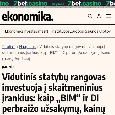
Ekonomika
Investavimas
NT ir statybos
Europos Sąjunga
Kriptoval
Titulinis
»
Naujienos
»
Vidutinis statybų rangovas investuoja į
Turinys
Skaitykite
skaitmeninius įrankius: kaip „BIM“ ir DI perbraižo užsakymų, kainų
ir rizikų žemėlapį
Naujienos
Finansai
ĮMONĖS
Aplinka
Įmonės
Vidutinis statybų rangovas
Verslas
Žemės ūkis
investuoja į skaitmeninius
Energetika
Technologijos
Ekonomika
Laisvalaikis
įrankius: kaip „BIM“ ir DI
Politika
perbraižo užsakymų, kainų
NT ir statybos