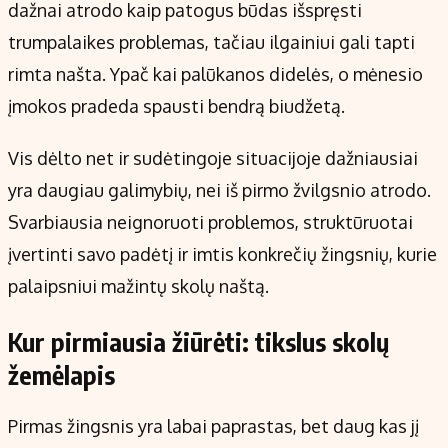
dažnai atrodo kaip patogus būdas išspręsti
trumpalaikes problemas, tačiau ilgainiui gali tapti
rimta našta. Ypač kai palūkanos didelės, o mėnesio
įmokos pradeda spausti bendrą biudžetą.
Vis dėlto net ir sudėtingoje situacijoje dažniausiai
yra daugiau galimybių, nei iš pirmo žvilgsnio atrodo.
Svarbiausia neignoruoti problemos, struktūruotai
įvertinti savo padėtį ir imtis konkrečių žingsnių, kurie
palaipsniui mažintų skolų naštą.
Kur pirmiausia žiūrėti: tikslus skolų
žemėlapis
Pirmas žingsnis yra labai paprastas, bet daug kas jį