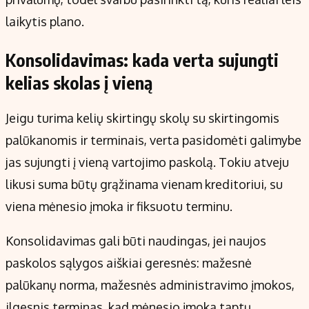
laikytis plano.
Konsolidavimas: kada verta sujungti
kelias skolas į vieną
Jeigu turima kelių skirtingų skolų su skirtingomis
palūkanomis ir terminais, verta pasidomėti galimybe
jas sujungti į vieną vartojimo paskolą. Tokiu atveju
likusi suma būtų grąžinama vienam kreditoriui, su
viena mėnesio įmoka ir fiksuotu terminu.
Konsolidavimas gali būti naudingas, jei naujos
paskolos sąlygos aiškiai geresnės: mažesnė
palūkanų norma, mažesnės administravimo įmokos,
ilgesnis terminas, kad mėnesio įmoka taptų