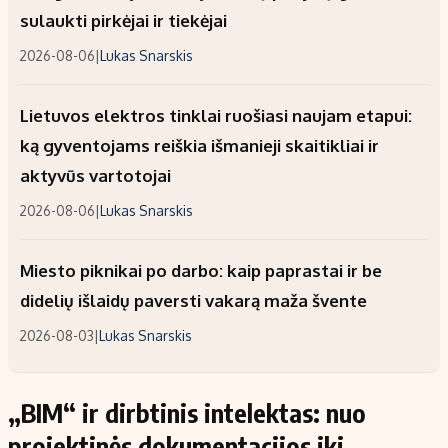
sulaukti pirkėjai ir tiekėjai
2026-08-06
|
Lukas Snarskis
Lietuvos elektros tinklai ruošiasi naujam etapui:
ką gyventojams reiškia išmanieji skaitikliai ir
aktyvūs vartotojai
2026-08-06
|
Lukas Snarskis
Miesto piknikai po darbo: kaip paprastai ir be
didelių išlaidų paversti vakarą maža švente
2026-08-03
|
Lukas Snarskis
„BIM“ ir dirbtinis intelektas: nuo
projektinės dokumentacijos iki