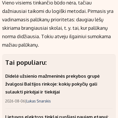
Vieno visiems tinkančio būdo nėra, tačiau
dažniausiai taikomi du logiški metodai. Pirmasis yra
vadinamasis palūkanų prioritetas: daugiau lėšų
skiriama brangiausiai skolai, t. y. tai, kur palūkanų
norma didžiausia. Tokiu atveju ilgainiui sumokama
mažiau palūkanų.
Tai populiaru:
Didelė užsienio mažmeninės prekybos grupė
žvalgosi Baltijos rinkoje: kokių pokyčių gali
sulaukti pirkėjai ir tiekėjai
2026-08-06
|
Lukas Snarskis
Lietuvos elektros tinklai ruošiasi naujam etapui: