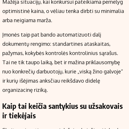
Mažėja situacijų, kai konkursui pateikiama pernelyg
optimistinė kaina, o vėliau tenka dirbti su minimalia
arba neigiama marža.
Įmonės taip pat bando automatizuoti dalį
dokumentų rengimo: standartines ataskaitas,
pažymas, kokybės kontrolės kontrolinius sąrašus.
Tai ne tik taupo laiką, bet ir mažina priklausomybę
nuo konkrečių darbuotojų, kurie „viską žino galvoje“
ir kurių išėjimas anksčiau reikšdavo didelę
organizacinę riziką.
Kaip tai keičia santykius su užsakovais
ir tiekėjais