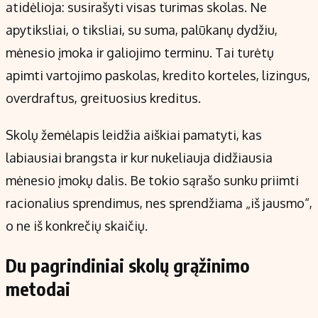
atidėlioja: susirašyti visas turimas skolas. Ne
apytiksliai, o tiksliai, su suma, palūkanų dydžiu,
mėnesio įmoka ir galiojimo terminu. Tai turėtų
apimti vartojimo paskolas, kredito korteles, lizingus,
overdraftus, greituosius kreditus.
Skolų žemėlapis leidžia aiškiai pamatyti, kas
labiausiai brangsta ir kur nukeliauja didžiausia
mėnesio įmokų dalis. Be tokio sąrašo sunku priimti
racionalius sprendimus, nes sprendžiama „iš jausmo“,
o ne iš konkrečių skaičių.
Du pagrindiniai skolų grąžinimo
metodai