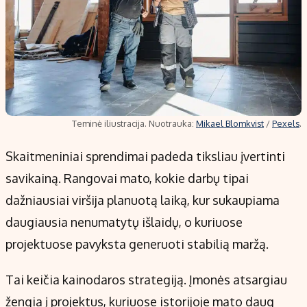
Teminė iliustracija. Nuotrauka:
Mikael Blomkvist
/
Pexels
.
Skaitmeniniai sprendimai padeda tiksliau įvertinti
savikainą. Rangovai mato, kokie darbų tipai
dažniausiai viršija planuotą laiką, kur sukaupiama
daugiausia nenumatytų išlaidų, o kuriuose
projektuose pavyksta generuoti stabilią maržą.
Tai keičia kainodaros strategiją. Įmonės atsargiau
žengia į projektus, kuriuose istorijoje mato daug