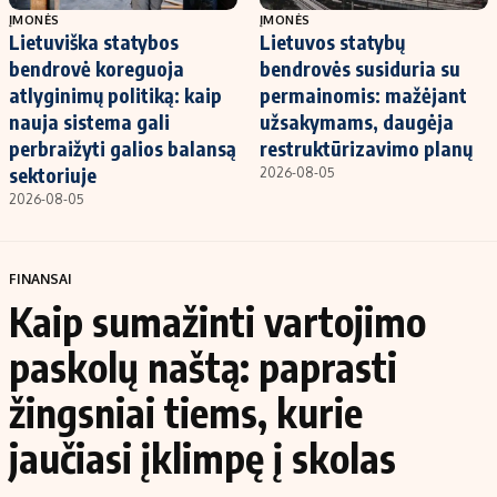
ĮMONĖS
ĮMONĖS
Lietuviška statybos
Lietuvos statybų
bendrovė koreguoja
bendrovės susiduria su
atlyginimų politiką: kaip
permainomis: mažėjant
nauja sistema gali
užsakymams, daugėja
perbraižyti galios balansą
restruktūrizavimo planų
sektoriuje
2026-08-05
2026-08-05
FINANSAI
Kaip sumažinti vartojimo
paskolų naštą: paprasti
žingsniai tiems, kurie
jaučiasi įklimpę į skolas