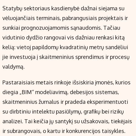
Kontaktai
Statybų sektoriaus kasdienybė dažnai siejama su
Regionų naujienos
vėluojančiais terminais, pabrangusiais projektais ir
Indėlių palūkanos
sunkiai prognozuojamomis sąnaudomis. Tačiau
vidutinio dydžio rangovai vis dažniau renkasi kitą
kelią: vietoj papildomų kvadratinių metrų sandėliui
jie investuoja į skaitmeninius sprendimus ir procesų
valdymą.
Pastaraisiais metais rinkoje išsiskiria įmonės, kurios
diegia „BIM“ modeliavimą, debesijos sistemas,
skaitmeninius žurnalus ir pradeda eksperimentuoti
su dirbtiniu intelektu pasiūlymų, grafikų bei rizikų
analizei. Tai keičia jų santykį su užsakovais, tiekėjais
ir subrangovais, o kartu ir konkurencijos taisykles.