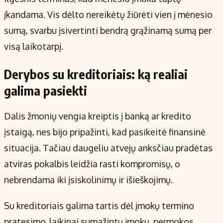
įkandama. Vis dėlto nereikėtų žiūrėti vien į mėnesio
sumą, svarbu įsivertinti bendrą grąžinamą sumą per
visą laikotarpį.
Derybos su kreditoriais: ką realiai
galima pasiekti
Dalis žmonių vengia kreiptis į banką ar kredito
įstaigą, nes bijo pripažinti, kad pasikeitė finansinė
situacija. Tačiau daugeliu atvejų anksčiau pradėtas
atviras pokalbis leidžia rasti kompromisų, o
nebrendama iki įsiskolinimų ir išieškojimų.
Su kreditoriais galima tartis dėl įmokų termino
pratęsimo, laikinai sumažintų įmokų, permokos