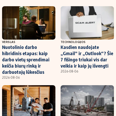
VERSLAS
TECHNOLOGIJOS
Nuotolinio darbo
Kasdien naudojate
hibridinis etapas: kaip
„Gmail“ ir „Outlook“? Šie
darbo vietų sprendimai
7 fišingo triukai vis dar
keičia biurų rinką ir
veikia ir kaip jų išvengti
darbuotojų lūkesčius
2026-08-06
2026-08-06