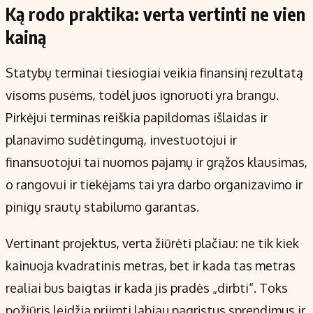
Ką rodo praktika: verta vertinti ne vien
kainą
Statybų terminai tiesiogiai veikia finansinį rezultatą
visoms pusėms, todėl juos ignoruoti yra brangu.
Pirkėjui terminas reiškia papildomas išlaidas ir
planavimo sudėtingumą, investuotojui ir
finansuotojui tai nuomos pajamų ir grąžos klausimas,
o rangovui ir tiekėjams tai yra darbo organizavimo ir
pinigų srautų stabilumo garantas.
Vertinant projektus, verta žiūrėti plačiau: ne tik kiek
kainuoja kvadratinis metras, bet ir kada tas metras
realiai bus baigtas ir kada jis pradės „dirbti“. Toks
požiūris leidžia priimti labiau pagrįstus sprendimus ir