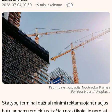
2026-07-04, 10:50
6 min. skaitymo
0
Populiarios temos
Titulinis
Investavimas
Nedarbo išmokos skaičiuoklė
Akcijų rinka
Indėliai
Saulės elektrinės
Indėlių skaičiuoklė
Kriptovaliutos
Būsto finansai
Infliacija
Įdomios naujienos
Migracija
Redakcija
Apie mus
Pagrindinė iliustracija. Nuotrauka: Frames
Redakcijos politika
For Your Heart / Unsplash.
Privatumo politika
Statybų terminai dažnai minimi reklamuojant naujus
Turinio žymėjimo taisyklės
butų ar namų projektus, tačiau praktikoje jie neretai