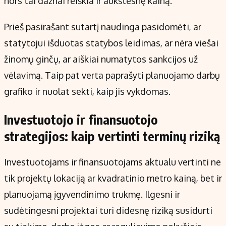
nors tai dažnai reiškia ir aukštesnę kainą.
Prieš pasirašant sutartį naudinga pasidomėti, ar
statytojui išduotas statybos leidimas, ar nėra viešai
žinomų ginčų, ar aiškiai numatytos sankcijos už
vėlavimą. Taip pat verta paprašyti planuojamo darbų
grafiko ir nuolat sekti, kaip jis vykdomas.
Investuotojo ir finansuotojo
strategijos: kaip vertinti terminų riziką
Investuotojams ir finansuotojams aktualu vertinti ne
tik projektų lokaciją ar kvadratinio metro kainą, bet ir
planuojamą įgyvendinimo trukmę. Ilgesni ir
sudėtingesni projektai turi didesnę riziką susidurti