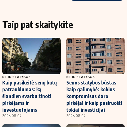
Taip pat skaitykite
NT IR STATYBOS
NT IR STATYBOS
Kaip pasikeitė senų butų
Senos statybos būstas
patrauklumas: ką
kaip galimybė: kokius
šiandien svarbu žinoti
kompromisus daro
pirkėjams ir
pirkėjai ir kaip pasiruošti
investuotojams
tokiai investicijai
2026-08-07
2026-08-07