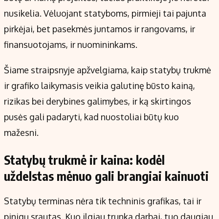
Kontaktai
nusikelia. Vėluojant statyboms, pirmieji tai pajunta
Regionų naujienos
pirkėjai, bet pasekmės juntamos ir rangovams, ir
Indėlių palūkanos
finansuotojams, ir nuomininkams.
Šiame straipsnyje apžvelgiama, kaip statybų trukmė
ir grafiko laikymasis veikia galutinę būsto kainą,
rizikas bei derybines galimybes, ir ką skirtingos
pusės gali padaryti, kad nuostoliai būtų kuo
mažesni.
Statybų trukmė ir kaina: kodėl
uždelstas mėnuo gali brangiai kainuoti
Statybų terminas nėra tik techninis grafikas, tai ir
pinigų srautas. Kuo ilgiau trunka darbai, tuo daugiau