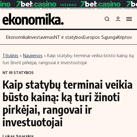
Ekonomika
Investavimas
NT ir statybos
Europos Sąjunga
Kriptoval
Titulinis
»
Naujienos
»
Kaip statybų terminai veikia būsto kainą: ką
Turinys
Skaitykite
turi žinoti pirkėjai, rangovai ir investuotojai
Naujienos
Finansai
NT IR STATYBOS
Kaip statybų terminai veikia
Aplinka
Įmonės
Verslas
Žemės ūkis
būsto kainą: ką turi žinoti
Energetika
Technologijos
pirkėjai, rangovai ir
Ekonomika
Laisvalaikis
investuotojai
Politika
NT ir statybos
Lukas Snarskis