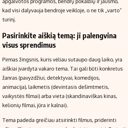
apgalvotos programos, bendrų pokalbių ir jausmo,
kad visi dalyvauja bendroje veikloje, o ne tik „varto“
turinį.
Pasirinkite aiškią temą: ji palengvina
visus sprendimus
Pirmas žingsnis, kuris vėliau sutaupo daug laiko, yra
aiškiai įvardyta vakaro tema. Tai gali būti konkretus
žanras (pavyzdžiui, detektyvai, komedijos,
animacija), laikmetis (devintasis dešimtmetis,
vaikystės filmai) arba vieta (skandinaviškas kinas,
kelionių filmai, jūra ir kalnai).
Tema padeda greičiau atsirinkti filmus, priderinti