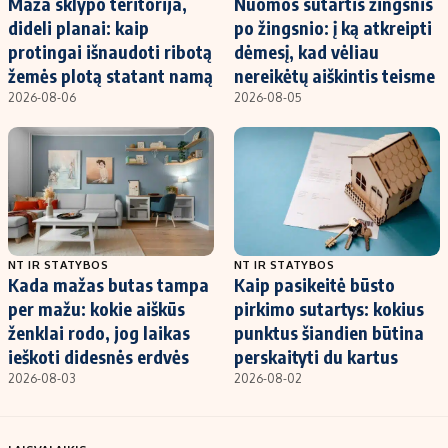
Maža sklypo teritorija,
Nuomos sutartis žingsnis
dideli planai: kaip
po žingsnio: į ką atkreipti
protingai išnaudoti ribotą
dėmesį, kad vėliau
žemės plotą statant namą
nereikėtų aiškintis teisme
2026-08-06
2026-08-05
NT IR STATYBOS
NT IR STATYBOS
Kada mažas butas tampa
Kaip pasikeitė būsto
per mažu: kokie aiškūs
pirkimo sutartys: kokius
ženklai rodo, jog laikas
punktus šiandien būtina
ieškoti didesnės erdvės
perskaityti du kartus
2026-08-03
2026-08-02