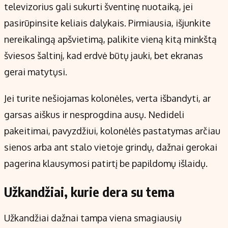
televizorius gali sukurti šventinę nuotaiką, jei
pasirūpinsite keliais dalykais. Pirmiausia, išjunkite
nereikalingą apšvietimą, palikite vieną kitą minkštą
šviesos šaltinį, kad erdvė būtų jauki, bet ekranas
gerai matytųsi.
Jei turite nešiojamas kolonėles, verta išbandyti, ar
garsas aiškus ir nesprogdina ausų. Nedideli
pakeitimai, pavyzdžiui, kolonėlės pastatymas arčiau
sienos arba ant stalo vietoje grindų, dažnai gerokai
pagerina klausymosi patirtį be papildomų išlaidų.
Užkandžiai, kurie dera su tema
Užkandžiai dažnai tampa viena smagiausių