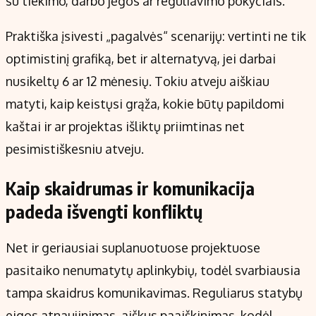
su tiekimo, darbo jėgos ar reguliavimo pokyčiais.
Praktiška įsivesti „pagalvės“ scenarijų: vertinti ne tik
optimistinį grafiką, bet ir alternatyvą, jei darbai
nusikeltų 6 ar 12 mėnesių. Tokiu atveju aiškiau
matyti, kaip keistųsi grąža, kokie būtų papildomi
kaštai ir ar projektas išliktų priimtinas net
pesimistiškesniu atveju.
Kaip skaidrumas ir komunikacija
padeda išvengti konfliktų
Net ir geriausiai suplanuotuose projektuose
pasitaiko nenumatytų aplinkybių, todėl svarbiausia
tampa skaidrus komunikavimas. Reguliarus statybų
eigos atnaujinimas, aiškus paaiškinimas, kodėl