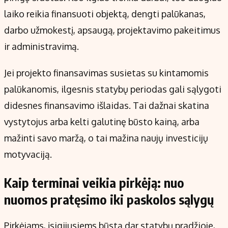
laiko reikia finansuoti objektą, dengti palūkanas,
darbo užmokestį, apsaugą, projektavimo pakeitimus
ir administravimą.
Jei projekto finansavimas susietas su kintamomis
palūkanomis, ilgesnis statybų periodas gali sąlygoti
didesnes finansavimo išlaidas. Tai dažnai skatina
vystytojus arba kelti galutinę būsto kainą, arba
mažinti savo maržą, o tai mažina naujų investicijų
motyvaciją.
Kaip terminai veikia pirkėją: nuo
nuomos pratęsimo iki paskolos sąlygų
Pirkėjams, įsigijusiems būstą dar statybų pradžioje,