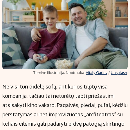
Teminė iliustracija. Nuotrauka:
Vitaly Gariev
/
Unsplash
.
Ne visi turi didelę sofą, ant kurios tilptų visa
kompanija, tačiau tai neturėtų tapti priežastimi
atsisakyti kino vakaro. Pagalvės, pledai, pufai, kėdžių
perstatymas ar net improvizuotas „amfiteatras“ su
keliais eilėmis gali padaryti erdvę patogią skirtingo