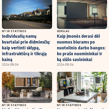
NT IR STATYBOS
VERSLAS
Individualių namų
Kaip įmonės derasi dėl
kvartalai prie didmiesčių:
nuomos biurams po
kaip vertinti sklypą,
nuotolinio darbo bangos:
infrastruktūrą ir tikrąją
ko prašo nuomininkai ir
kainą
ką siūlo savininkai
2026-08-06
2026-08-06
NT IR STATYBOS
NT IR STATYBOS