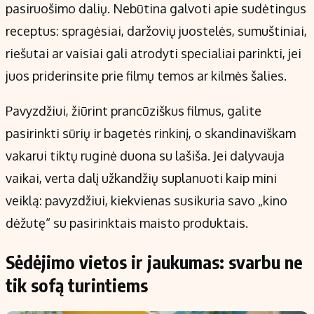
pasiruošimo dalių. Nebūtina galvoti apie sudėtingus
receptus: spragėsiai, daržovių juostelės, sumuštiniai,
riešutai ar vaisiai gali atrodyti specialiai parinkti, jei
juos priderinsite prie filmų temos ar kilmės šalies.
Pavyzdžiui, žiūrint prancūziškus filmus, galite
pasirinkti sūrių ir bagetės rinkinį, o skandinaviškam
vakarui tiktų ruginė duona su lašiša. Jei dalyvauja
vaikai, verta dalį užkandžių suplanuoti kaip mini
veiklą: pavyzdžiui, kiekvienas susikuria savo „kino
dėžutę“ su pasirinktais maisto produktais.
Sėdėjimo vietos ir jaukumas: svarbu ne
tik sofą turintiems