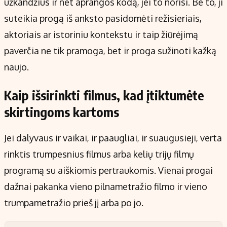
užkandžius ir net aprangos kodą, jei to norisi. Be to, ji
suteikia progą iš anksto pasidomėti režisieriais,
aktoriais ar istoriniu kontekstu ir taip žiūrėjimą
paverčia ne tik pramoga, bet ir proga sužinoti kažką
naujo.
Kaip išsirinkti filmus, kad įtiktumėte
skirtingoms kartoms
Jei dalyvaus ir vaikai, ir paaugliai, ir suaugusieji, verta
rinktis trumpesnius filmus arba kelių trijų filmų
programą su aiškiomis pertraukomis. Vienai progai
dažnai pakanka vieno pilnametražio filmo ir vieno
trumpametražio prieš jį arba po jo.