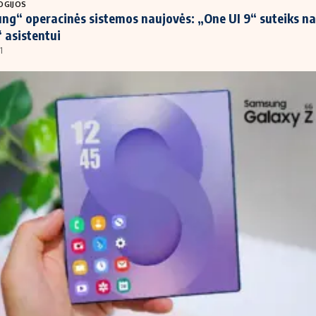
OGIJOS
g“ operacinės sistemos naujovės: „One UI 9“ suteiks na
 asistentui
1