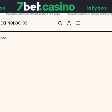
TECHNOLOGIJOS
mpas
Redakcija
kos skaičiuoklė
Apie mus
Redakcijos politika
uoklė
Privatumo politika
i
Turinio žymėjimo taisyklės
enos
Kontaktai
Regionų naujienos