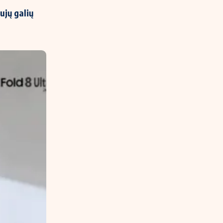
ujų galių