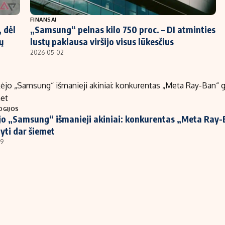
FINANSAI
 dėl
„Samsung“ pelnas kilo 750 proc. – DI atminties
ų
lustų paklausa viršijo visus lūkesčius
2026-05-02
OGIJOS
o „Samsung“ išmanieji akiniai: konkurentas „Meta Ray-
yti dar šiemet
29