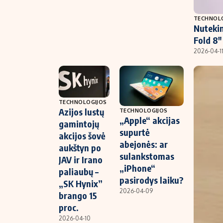
TECHNOL
Nuteki
Fold 8″
2026-04-1
TECHNOLOGIJOS
Azijos lustų
TECHNOLOGIJOS
„Apple“ akcijas
gamintojų
supurtė
akcijos šovė
abejonės: ar
aukštyn po
sulankstomas
JAV ir Irano
„iPhone“
paliaubų –
pasirodys laiku?
„SK Hynix”
2026-04-09
brango 15
proc.
2026-04-10