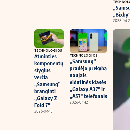
TECHNOL
„Samsun
„Bixby“
2026-04-2
TECHNOLOGIJOS
Atminties
TECHNOLOGIJOS
„Samsung”
komponentų
pradėjo prekybą
stygius
naujais
verčia
vidutinės klasės
„Samsung”
„Galaxy A37″ ir
branginti
„A57″ telefonais
„Galaxy Z
2026-04-12
Fold 7″
2026-04-13