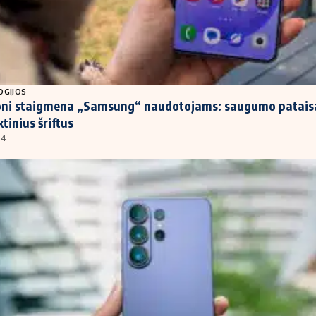
OGIJOS
ni staigmena „Samsung“ naudotojams: saugumo patais
ktinius šriftus
04