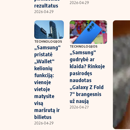
2026-04-29
rezultatus
2026-04-29
TECHNOLOGIJOS
„Samsung“
TECHNOLOGIJOS
„Samsung“
pristatė
gudrybė ar
„Wallet“
klaida? Rinkoje
kelionių
pasirodęs
funkciją:
naudotas
vienoje
„Galaxy Z Fold
vietoje
7“ brangesnis
matysite
už naują
visą
2026-04-27
maršrutą ir
bilietus
2026-04-29