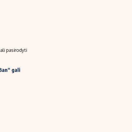
Indėlių palūkanos
Ban“ gali