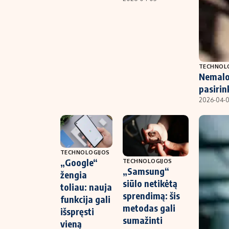
TECHNOL
Nemalo
pasirin
2026-04-
TECHNOLOGIJOS
„Google“
TECHNOLOGIJOS
„Samsung“
žengia
siūlo netikėtą
toliau: nauja
sprendimą: šis
funkcija gali
metodas gali
išspręsti
sumažinti
vieną