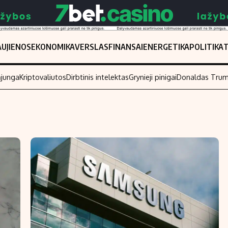
UJIENOS
EKONOMIKA
VERSLAS
FINANSAI
ENERGETIKA
POLITIKA
ąjunga
Kriptovaliutos
Dirbtinis intelektas
Grynieji pinigai
Donaldas Tru
Populiarios temos
Titulinis
Investavimas
Nedarbo išmo
Akcijų rinka
Indėliai
Saulės elektrinės
Indėlių skaiči
Kriptovaliutos
Būsto finansa
Infliacija
Įdomios nauji
Migracija