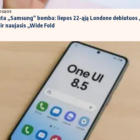
OGIJOS
nta „Samsung” bomba: liepos 22-ąją Londone debiutuos 
 ir naujasis „Wide Fold
1