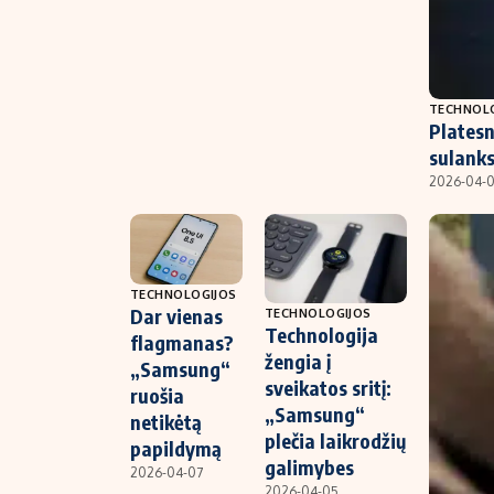
TECHNOL
Platesn
sulanks
2026-04-
TECHNOLOGIJOS
Dar vienas
TECHNOLOGIJOS
Technologija
flagmanas?
žengia į
„Samsung“
sveikatos sritį:
ruošia
„Samsung“
netikėtą
plečia laikrodžių
papildymą
galimybes
2026-04-07
2026-04-05