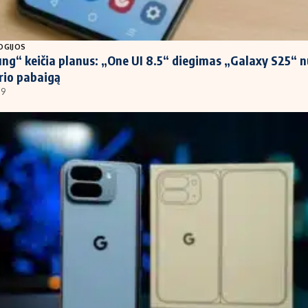
OGIJOS
g“ keičia planus: „One UI 8.5“ diegimas „Galaxy S25“ n
rio pabaigą
09