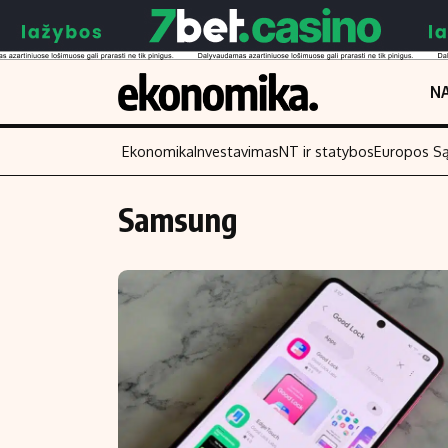
NA
Ekonomika
Investavimas
NT ir statybos
Europos S
Samsung
Turinys
Skaitykite
Naujienos
Finansai
Aplinka
Įmonės
Verslas
Žemės ūkis
Energetika
Technologijos
Ekonomika
Laisvalaikis
Politika