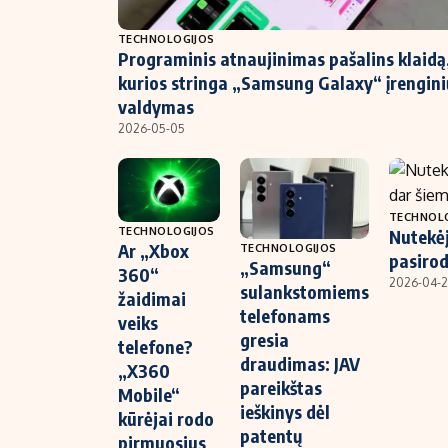
NT ir statybos
TECHNOLOGIJOS
Programinis atnaujinimas pašalins klaidą,
kurios stringa „Samsung Galaxy“ įrengini
valdymas
2026-05-05
TECHNOL
TECHNOLOGIJOS
Nutekėj
Ar „Xbox
TECHNOLOGIJOS
pasirod
„Samsung“
360“
2026-04-
sulankstomiems
žaidimai
telefonams
veiks
gresia
telefone?
draudimas: JAV
„X360
pareikštas
Mobile“
ieškinys dėl
kūrėjai rodo
patentų
pirmuosius