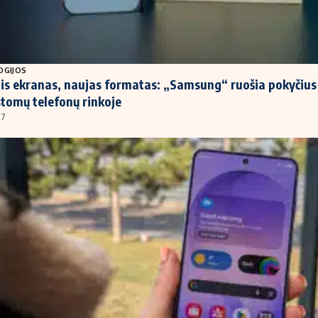
OGIJOS
is ekranas, naujas formatas: „Samsung“ ruošia pokyčius
tomų telefonų rinkoje
07