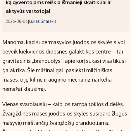
ką gyventojams reiškia išmanieji skaitikliai ir
aktyvūs vartotojai
2026-08-06
|
Lukas Snarskis
Manoma, kad supermasyvios juodosios skylės slypi
beveik kiekvienos didesnės galaktikos centre – tai
gravitacinis „branduolys“, apie kurį sukasi visa likusi
galaktika. Šie milžinai gali pasiekti milžiniškas
mases, o jų kilmė ir augimo mechanizmai kelia
nemažai klausimų.
Vienas svarbiausių – kaip jos tampa tokios didelės.
Žvaigždinės masės juodosios skylės susidaro žlugus
masyvių mirštančių žvaigždžių branduoliams.