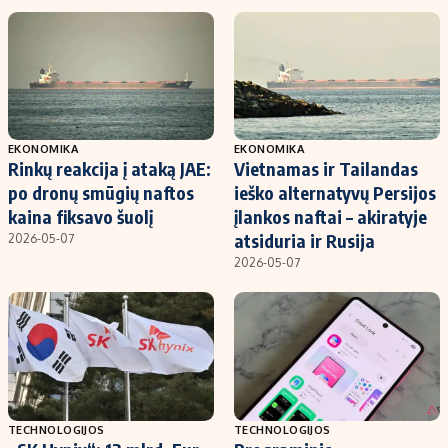
EKONOMIKA
EKONOMIKA
Rinkų reakcija į ataką JAE:
Vietnamas ir Tailandas
po dronų smūgių naftos
ieško alternatyvų Persijos
kaina fiksavo šuolį
įlankos naftai – akiratyje
atsiduria ir Rusija
2026-05-07
2026-05-07
TECHNOLOGIJOS
TECHNOLOGIJOS