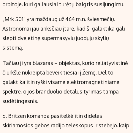
orbitoje, kuri galiausiai turėtų baigtis susijungimu.
„Mrk 501“ yra maždaug už 464 mln. šviesmečių.
Astronomai jau anksčiau įtarė, kad ši galaktika gali
slėpti dvejetinę supermasyvių juodųjų skylių
sistemą.
Tačiau ji yra blazaras – objektas, kurio reliatyvistinė
čiurkšlė nukreipta beveik tiesiai į Žemę. Dėl to
galaktika itin ryški visame elektromagnetiniame
spektre, o jos branduolio detalus tyrimas tampa
sudėtingesnis.
S. Britzen komanda pasitelkė itin didelės
skiriamosios gebos radijo teleskopus ir stebėjo, kaip