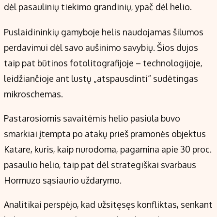
dėl pasaulinių tiekimo grandinių, ypač dėl helio.
Puslaidininkių gamyboje helis naudojamas šilumos
perdavimui dėl savo aušinimo savybių. Šios dujos
taip pat būtinos fotolitografijoje – technologijoje,
leidžiančioje ant lustų „atspausdinti“ sudėtingas
mikroschemas.
Pastarosiomis savaitėmis helio pasiūla buvo
smarkiai įtempta po atakų prieš pramonės objektus
Katare, kuris, kaip nurodoma, pagamina apie 30 proc.
pasaulio helio, taip pat dėl strategiškai svarbaus
Hormuzo sąsiaurio uždarymo.
Analitikai perspėjo, kad užsitęsęs konfliktas, senkant