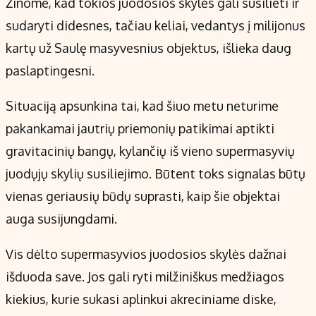
Žinome, kad tokios juodosios skylės gali susilieti ir
sudaryti didesnes, tačiau keliai, vedantys į milijonus
kartų už Saulę masyvesnius objektus, išlieka daug
paslaptingesni.
Situaciją apsunkina tai, kad šiuo metu neturime
pakankamai jautrių priemonių patikimai aptikti
gravitacinių bangų, kylančių iš vieno supermasyvių
juodųjų skylių susiliejimo. Būtent toks signalas būtų
vienas geriausių būdų suprasti, kaip šie objektai
auga susijungdami.
Vis dėlto supermasyvios juodosios skylės dažnai
išduoda save. Jos gali ryti milžiniškus medžiagos
kiekius, kurie sukasi aplinkui akreciniame diske,