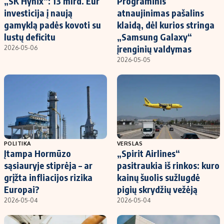
„SK Hynix“: 13 mlrd. Eur
Programinis
investicija į naują
atnaujinimas pašalins
gamyklą padės kovoti su
klaidą, dėl kurios stringa
lustų deficitu
„Samsung Galaxy“
įrenginių valdymas
2026-05-06
2026-05-05
POLITIKA
VERSLAS
Įtampa Hormūzo
„Spirit Airlines“
sąsiauryje stiprėja – ar
pasitraukia iš rinkos: kuro
grįžta infliacijos rizika
kainų šuolis sužlugdė
Europai?
pigių skrydžių vežėją
2026-05-04
2026-05-04