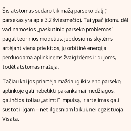
Šis atstumas sudaro tik mažą parseko dalį (1
parsekas yra apie 3,2 šviesmečio). Tai ypač įdomu dėl
vadinamosios „paskutinio parseko problemos“:
pagal teorinius modelius, juodosioms skylėms
artėjant viena prie kitos, jų orbitinė energija
perduodama aplinkinėms žvaigždėms ir dujoms,
todėl atstumas mažėja.
Tačiau kai jos priartėja maždaug iki vieno parseko,
aplinkoje gali nebelikti pakankamai medžiagos,
galinčios toliau „atimti“ impulsą, ir artėjimas gali
sustoti ilgam – net ilgesniam laikui, nei egzistuoja
Visata.