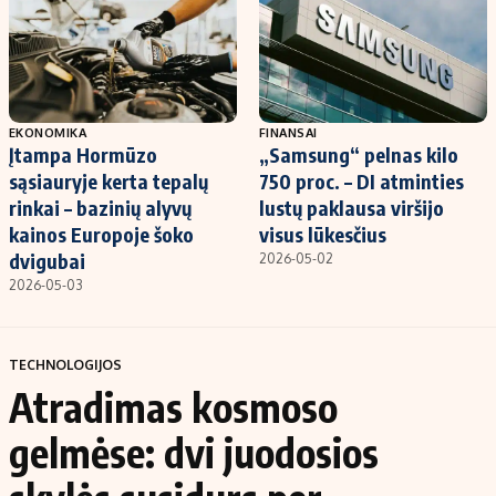
EKONOMIKA
FINANSAI
Įtampa Hormūzo
„Samsung“ pelnas kilo
sąsiauryje kerta tepalų
750 proc. – DI atminties
rinkai – bazinių alyvų
lustų paklausa viršijo
kainos Europoje šoko
visus lūkesčius
dvigubai
2026-05-02
2026-05-03
TECHNOLOGIJOS
Atradimas kosmoso
gelmėse: dvi juodosios