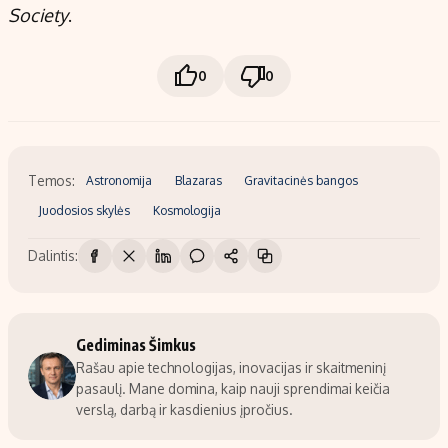
Society
.
0
0
Temos:
Astronomija
Blazaras
Gravitacinės bangos
Juodosios skylės
Kosmologija
Dalintis:
Gediminas Šimkus
Rašau apie technologijas, inovacijas ir skaitmeninį
pasaulį. Mane domina, kaip nauji sprendimai keičia
verslą, darbą ir kasdienius įpročius.