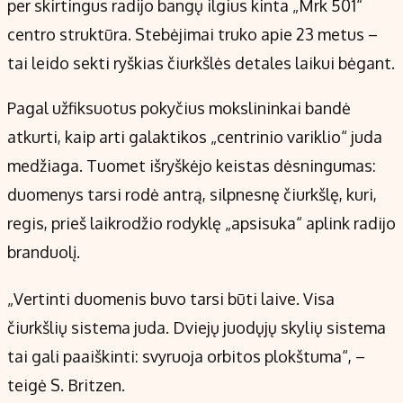
per skirtingus radijo bangų ilgius kinta „Mrk 501“
centro struktūra. Stebėjimai truko apie 23 metus –
tai leido sekti ryškias čiurkšlės detales laikui bėgant.
Pagal užfiksuotus pokyčius mokslininkai bandė
atkurti, kaip arti galaktikos „centrinio variklio“ juda
medžiaga. Tuomet išryškėjo keistas dėsningumas:
duomenys tarsi rodė antrą, silpnesnę čiurkšlę, kuri,
regis, prieš laikrodžio rodyklę „apsisuka“ aplink radijo
branduolį.
„Vertinti duomenis buvo tarsi būti laive. Visa
čiurkšlių sistema juda. Dviejų juodųjų skylių sistema
tai gali paaiškinti: svyruoja orbitos plokštuma“, –
teigė S. Britzen.