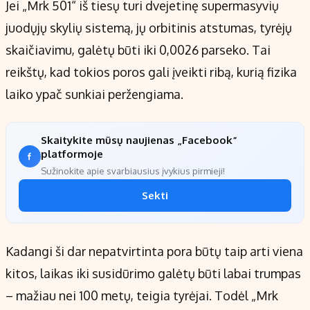
Jei „Mrk 501“ iš tiesų turi dvejetinę supermasyvių
juodųjų skylių sistemą, jų orbitinis atstumas, tyrėjų
skaičiavimu, galėtų būti iki 0,0026 parseko. Tai
reikštų, kad tokios poros gali įveikti ribą, kurią fizika
laiko ypač sunkiai peržengiama.
Skaitykite mūsų naujienas „Facebook“
platformoje
Sužinokite apie svarbiausius įvykius pirmieji!
Sekti
Kadangi ši dar nepatvirtinta pora būtų taip arti viena
kitos, laikas iki susidūrimo galėtų būti labai trumpas
– mažiau nei 100 metų, teigia tyrėjai. Todėl „Mrk