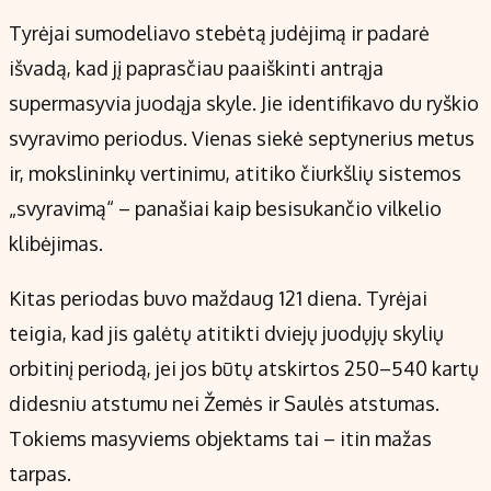
Tyrėjai sumodeliavo stebėtą judėjimą ir padarė
išvadą, kad jį paprasčiau paaiškinti antrąja
supermasyvia juodąja skyle. Jie identifikavo du ryškio
svyravimo periodus. Vienas siekė septynerius metus
ir, mokslininkų vertinimu, atitiko čiurkšlių sistemos
„svyravimą“ – panašiai kaip besisukančio vilkelio
klibėjimas.
Kitas periodas buvo maždaug 121 diena. Tyrėjai
teigia, kad jis galėtų atitikti dviejų juodųjų skylių
orbitinį periodą, jei jos būtų atskirtos 250–540 kartų
didesniu atstumu nei Žemės ir Saulės atstumas.
Tokiems masyviems objektams tai – itin mažas
tarpas.