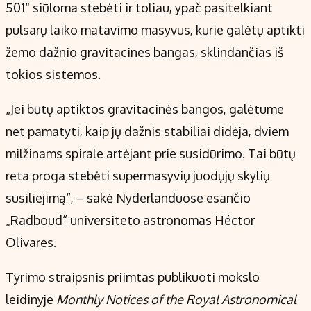
501“ siūloma stebėti ir toliau, ypač pasitelkiant
pulsarų laiko matavimo masyvus, kurie galėtų aptikti
žemo dažnio gravitacines bangas, sklindančias iš
tokios sistemos.
„Jei būtų aptiktos gravitacinės bangos, galėtume
net pamatyti, kaip jų dažnis stabiliai didėja, dviem
milžinams spirale artėjant prie susidūrimo. Tai būtų
reta proga stebėti supermasyvių juodųjų skylių
susiliejimą“, – sakė Nyderlanduose esančio
„Radboud“ universiteto astronomas Héctor
Olivares.
Tyrimo straipsnis priimtas publikuoti mokslo
leidinyje
Monthly Notices of the Royal Astronomical