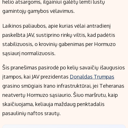
helio atsargoms, ilgainiui galėtų lemti lustų
gamintojų gamybos vėlavimus.
Laikinos paliaubos, apie kurias vėlai antradienį
paskelbta JAV, sustiprino rinkų viltis, kad padėtis
stabilizuosis, o krovinių gabenimas per Hormuzo
sąsiaurį normalizuosis.
Šis pranešimas pasirodė po kelių savaičių išaugusios
įtampos, kai JAV prezidentas
Donaldas Trumpas
grasino smūgiais Irano infrastruktūrai, jei Teheranas
neatvertų Hormuzo sąsiaurio. Šiuo maršrutu, kaip
skaičiuojama, keliauja maždaug penktadalis
pasaulinių naftos srautų.