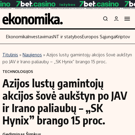
Ekonomika
Investavimas
NT ir statybos
Europos Sąjunga
Kriptoval
Titulinis
»
Naujienos
»
Azijos lustų gamintojų akcijos šovė aukštyn
Turinys
Skaitykite
po JAV ir Irano paliaubų – „SK Hynix” brango 15 proc.
Naujienos
Finansai
TECHNOLOGIJOS
Azijos lustų gamintojų
Aplinka
Įmonės
Verslas
Žemės ūkis
akcijos šovė aukštyn po JAV
Energetika
Technologijos
ir Irano paliaubų – „SK
Ekonomika
Laisvalaikis
Hynix” brango 15 proc.
Politika
NT ir statybos
Gediminas Šimkus