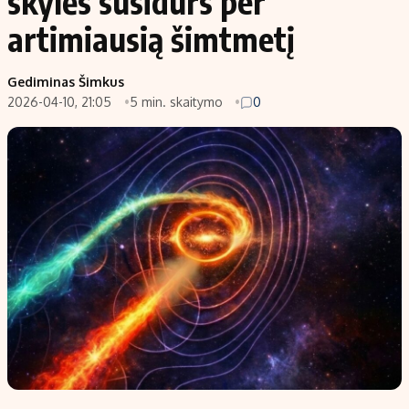
skylės susidurs per
artimiausią šimtmetį
Gediminas Šimkus
2026-04-10, 21:05
5 min. skaitymo
0