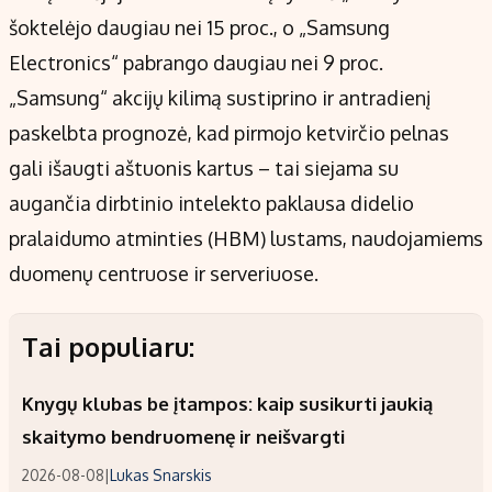
šoktelėjo daugiau nei 15 proc., o „Samsung
Electronics“ pabrango daugiau nei 9 proc.
„Samsung“ akcijų kilimą sustiprino ir antradienį
paskelbta prognozė, kad pirmojo ketvirčio pelnas
gali išaugti aštuonis kartus – tai siejama su
augančia dirbtinio intelekto paklausa didelio
pralaidumo atminties (HBM) lustams, naudojamiems
duomenų centruose ir serveriuose.
Tai populiaru:
Knygų klubas be įtampos: kaip susikurti jaukią
skaitymo bendruomenę ir neišvargti
2026-08-08
|
Lukas Snarskis