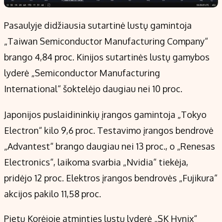
Pasaulyje didžiausia sutartinė lustų gamintoja
„Taiwan Semiconductor Manufacturing Company“
brango 4,84 proc. Kinijos sutartinės lustų gamybos
lyderė „Semiconductor Manufacturing
International“ šoktelėjo daugiau nei 10 proc.
Japonijos puslaidininkių įrangos gamintoja „Tokyo
Electron“ kilo 9,6 proc. Testavimo įrangos bendrovė
„Advantest“ brango daugiau nei 13 proc., o „Renesas
Electronics“, laikoma svarbia „Nvidia“ tiekėja,
pridėjo 12 proc. Elektros įrangos bendrovės „Fujikura“
akcijos pakilo 11,58 proc.
Pietų Korėjoje atminties lustų lyderė „SK Hynix“