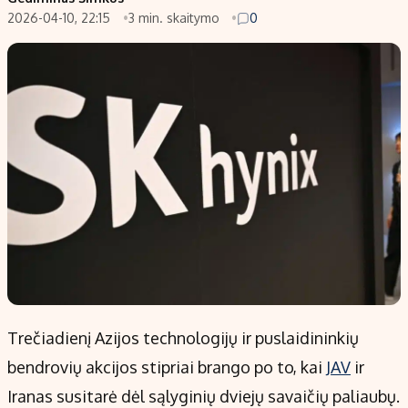
2026-04-10, 22:15
3 min. skaitymo
0
Populiarios temos
Titulinis
Investavimas
Nedarbo išmokos skaičiuoklė
Akcijų rinka
Indėliai
Saulės elektrinės
Indėlių skaičiuoklė
Kriptovaliutos
Būsto finansai
Infliacija
Įdomios naujienos
Migracija
Redakcija
Apie mus
Redakcijos politika
Trečiadienį Azijos technologijų ir puslaidininkių
Privatumo politika
bendrovių akcijos stipriai brango po to, kai
JAV
ir
Turinio žymėjimo taisyklės
Iranas susitarė dėl sąlyginių dviejų savaičių paliaubų.