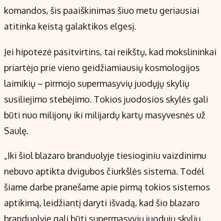
komandos, šis paaiškinimas šiuo metu geriausiai
atitinka keistą galaktikos elgesį.
Jei hipotezė pasitvirtins, tai reikštų, kad mokslininkai
priartėjo prie vieno geidžiamiausių kosmologijos
laimikių – pirmojo supermasyvių juodųjų skylių
susiliejimo stebėjimo. Tokios juodosios skylės gali
būti nuo milijonų iki milijardų kartų masyvesnės už
Saulę.
„Iki šiol blazaro branduolyje tiesioginiu vaizdinimu
nebuvo aptikta dvigubos čiurkšlės sistema. Todėl
šiame darbe pranešame apie pirmą tokios sistemos
aptikimą, leidžiantį daryti išvadą, kad šio blazaro
branduolyje gali būti supermasyvių juodųjų skylių