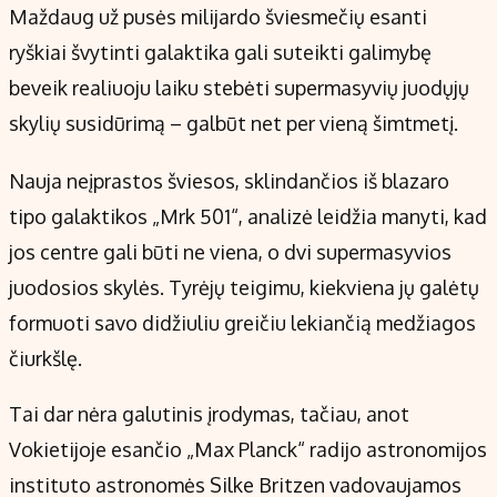
Maždaug už pusės milijardo šviesmečių esanti
ryškiai švytinti galaktika gali suteikti galimybę
beveik realiuoju laiku stebėti supermasyvių juodųjų
skylių susidūrimą – galbūt net per vieną šimtmetį.
Nauja neįprastos šviesos, sklindančios iš blazaro
tipo galaktikos „Mrk 501“, analizė leidžia manyti, kad
jos centre gali būti ne viena, o dvi supermasyvios
juodosios skylės. Tyrėjų teigimu, kiekviena jų galėtų
formuoti savo didžiuliu greičiu lekiančią medžiagos
čiurkšlę.
Tai dar nėra galutinis įrodymas, tačiau, anot
Vokietijoje esančio „Max Planck“ radijo astronomijos
instituto astronomės Silke Britzen vadovaujamos