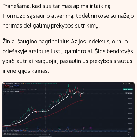
Kontaktai
Pranešama, kad susitarimas apima ir laikiną
Regionų naujienos
Hormuzo sąsiaurio atvėrimą, todėl rinkose sumažėjo
Indėlių palūkanos
nerimas dėl galimų prekybos sutrikimų.
Žinia išaugino pagrindinius Azijos indeksus, o ralio
priešakyje atsidūrė lustų gamintojai. Šios bendrovės
ypač jautriai reaguoja į pasaulinius prekybos srautus
ir energijos kainas.