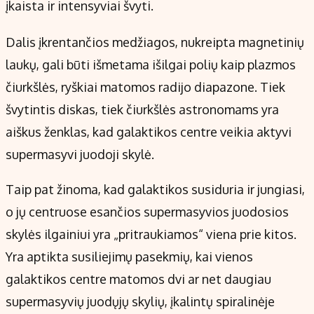
įkaista ir intensyviai švyti.
Dalis įkrentančios medžiagos, nukreipta magnetinių
laukų, gali būti išmetama išilgai polių kaip plazmos
čiurkšlės, ryškiai matomos radijo diapazone. Tiek
švytintis diskas, tiek čiurkšlės astronomams yra
aiškus ženklas, kad galaktikos centre veikia aktyvi
supermasyvi juodoji skylė.
Taip pat žinoma, kad galaktikos susiduria ir jungiasi,
o jų centruose esančios supermasyvios juodosios
skylės ilgainiui yra „pritraukiamos“ viena prie kitos.
Yra aptikta susiliejimų pasekmių, kai vienos
galaktikos centre matomos dvi ar net daugiau
supermasyvių juodųjų skylių, įkalintų spiralinėje