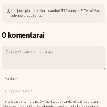
Kopijuoti, platinti ar kitaip naudoti ELTA turinį be ELTA raštiško
sutikimo draudžiama.
0 komentarai
Noriu savo interneto naršyklėje išsaugoti vardą, el. pašto adresą ir
interneto puslapį, kad jų nebereiktų įvesti iš naujo, kai kitą kartą vėl