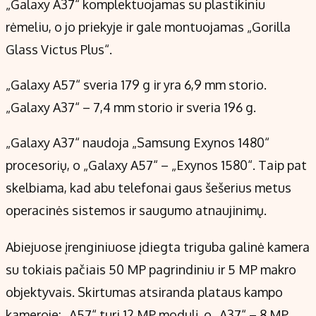
„Galaxy A37“ komplektuojamas su plastikiniu
rėmeliu, o jo priekyje ir gale montuojamas „Gorilla
Glass Victus Plus“.
„Galaxy A57“ sveria 179 g ir yra 6,9 mm storio.
„Galaxy A37“ – 7,4 mm storio ir sveria 196 g.
„Galaxy A37“ naudoja „Samsung Exynos 1480“
procesorių, o „Galaxy A57“ – „Exynos 1580“. Taip pat
skelbiama, kad abu telefonai gaus šešerius metus
operacinės sistemos ir saugumo atnaujinimų.
Abiejuose įrenginiuose įdiegta triguba galinė kamera
su tokiais pačiais 50 MP pagrindiniu ir 5 MP makro
objektyvais. Skirtumas atsiranda plataus kampo
kameroje: „A57“ turi 12 MP modulį, o „A37“ – 8 MP.