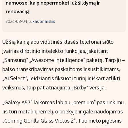
namuose: kaip nepermokėti už šildymą ir
renovaciją
2026-08-04
|
Lukas Snarskis
Už šią kainą abu vidutinės klasės telefonai siūlo
įvairias dirbtinio intelekto funkcijas, įskaitant
„Samsung“ „Awesome Intelligence“ paketą. Tarp jų –
balso transkribavimas paskaitoms ir susitikimams,
„AI Select“, leidžiantis fiksuoti turinį ir iškart atlikti
veiksmus, taip pat atnaujinta „Bixby“ versija.
„Galaxy A57“ laikomas labiau „premium“ pasirinkimu.
Jis turi metalinį rėmelį, o priekyje ir gale naudojamas
„Corning Gorilla Glass Victus 2“. Tuo metu pigesnis