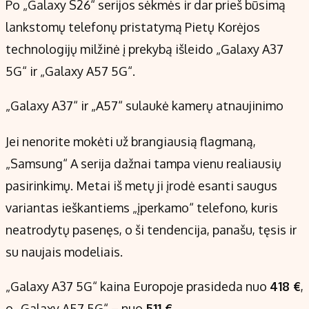
Po „Galaxy S26“ serijos sėkmės ir dar prieš būsimą
Kontaktai
lankstomų telefonų pristatymą Pietų Korėjos
Regionų naujienos
technologijų milžinė į prekybą išleido „Galaxy A37
Indėlių palūkanos
5G“ ir „Galaxy A57 5G“.
„Galaxy A37“ ir „A57“ sulaukė kamerų atnaujinimo
Jei nenorite mokėti už brangiausią flagmaną,
„Samsung“ A serija dažnai tampa vienu realiausių
pasirinkimų. Metai iš metų ji įrodė esanti saugus
variantas ieškantiems „įperkamo“ telefono, kuris
neatrodytų pasenęs, o ši tendencija, panašu, tęsis ir
su naujais modeliais.
„Galaxy A37 5G“ kaina Europoje prasideda nuo
418 €
,
o „Galaxy A57 5G“ – nuo
511 €
.