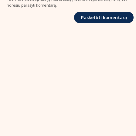
norėsiu parašyti komentarą.
TIPRO, UAB
Kalvarijų g. 99A-33, LT-08219 Vilnius
Tel.: +370 606 17737
El. paštas:
info@ekonomika.lt