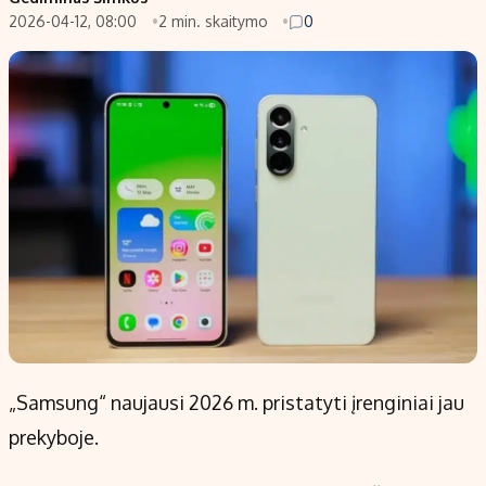
2026-04-12, 08:00
2 min. skaitymo
0
Populiarios temos
Titulinis
Investavimas
Nedarbo išmokos skaičiuoklė
Akcijų rinka
Indėliai
Saulės elektrinės
Indėlių skaičiuoklė
Kriptovaliutos
Būsto finansai
Infliacija
Įdomios naujienos
Migracija
Redakcija
Apie mus
Redakcijos politika
„Samsung“ naujausi 2026 m. pristatyti įrenginiai jau
Privatumo politika
prekyboje.
Turinio žymėjimo taisyklės