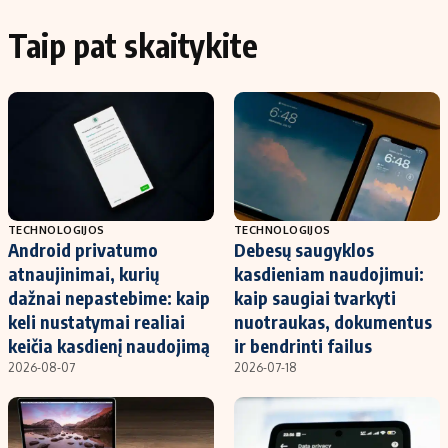
Taip pat skaitykite
TECHNOLOGIJOS
TECHNOLOGIJOS
Android privatumo
Debesų saugyklos
atnaujinimai, kurių
kasdieniam naudojimui:
dažnai nepastebime: kaip
kaip saugiai tvarkyti
keli nustatymai realiai
nuotraukas, dokumentus
keičia kasdienį naudojimą
ir bendrinti failus
2026-08-07
2026-07-18