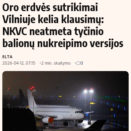
Oro erdvės sutrikimai
Vilniuje kelia klausimų:
NKVC neatmeta tyčinio
balionų nukreipimo versijos
ELTA
2026-04-12, 07:15
2 min. skaitymo
0