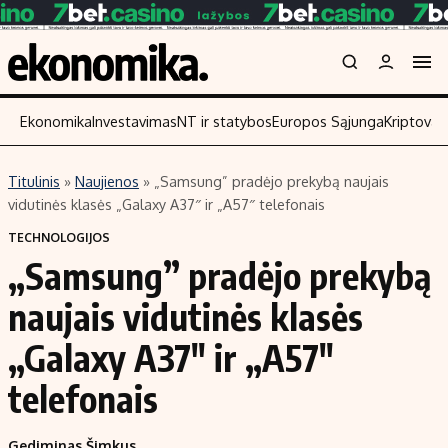
Ekonomika
Investavimas
NT ir statybos
Europos Sąjunga
Kriptoval
Titulinis
»
Naujienos
»
„Samsung” pradėjo prekybą naujais
Turinys
Skaitykite
vidutinės klasės „Galaxy A37″ ir „A57″ telefonais
Naujienos
Finansai
TECHNOLOGIJOS
„Samsung” pradėjo prekybą
Aplinka
Įmonės
Verslas
Žemės ūkis
naujais vidutinės klasės
Energetika
Technologijos
„Galaxy A37″ ir „A57″
Ekonomika
Laisvalaikis
telefonais
Politika
NT ir statybos
Gediminas Šimkus