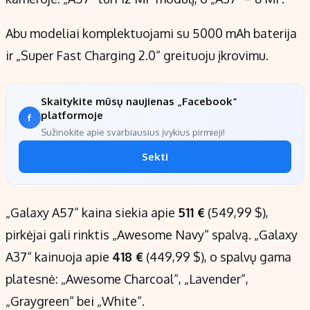
Abu modeliai komplektuojami su 5000 mAh baterija
ir „Super Fast Charging 2.0“ greituoju įkrovimu.
Skaitykite mūsų naujienas „Facebook“
platformoje
Sužinokite apie svarbiausius įvykius pirmieji!
Sekti
„Galaxy A57“ kaina siekia apie
511 €
(549,99 $),
pirkėjai gali rinktis „Awesome Navy“ spalvą. „Galaxy
A37“ kainuoja apie
418 €
(449,99 $), o spalvų gama
platesnė: „Awesome Charcoal“, „Lavender“,
„Graygreen“ bei „White“.