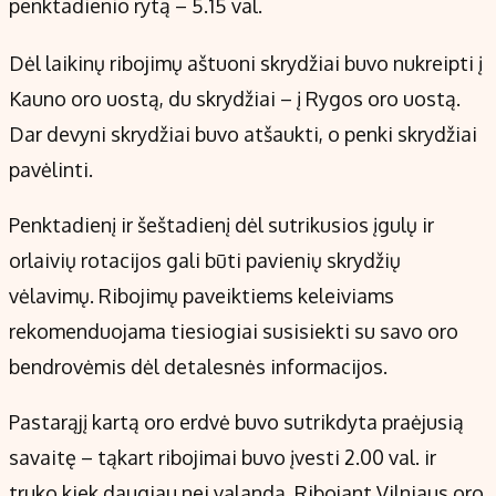
penktadienio rytą – 5.15 val.
Dėl laikinų ribojimų aštuoni skrydžiai buvo nukreipti į
Kauno oro uostą, du skrydžiai – į Rygos oro uostą.
Dar devyni skrydžiai buvo atšaukti, o penki skrydžiai
pavėlinti.
Penktadienį ir šeštadienį dėl sutrikusios įgulų ir
orlaivių rotacijos gali būti pavienių skrydžių
vėlavimų. Ribojimų paveiktiems keleiviams
rekomenduojama tiesiogiai susisiekti su savo oro
bendrovėmis dėl detalesnės informacijos.
Pastarąjį kartą oro erdvė buvo sutrikdyta praėjusią
savaitę – tąkart ribojimai buvo įvesti 2.00 val. ir
truko kiek daugiau nei valandą. Ribojant Vilniaus oro