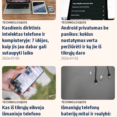
TECHNOLOGIJOS
TECHNOLOGIJOS
Kasdienis dirbtinis
Android privatumas be
intelektas telefone ir
panikos: kokius
kompiuteryje: 7 idėjos,
nustatymus verta
kaip jis jau dabar gali
peržiūrėti ir ką jie iš
sutaupyti laiko
tikrųjų daro
2026-07-05
2026-07-02
TECHNOLOGIJOS
TECHNOLOGIJOS
Kas iš tikrųjų eikvoja
Išmaniųjų telefonų
išmaniojo telefono
baterijų mitai ir realybė: