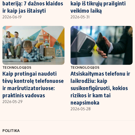
bateriją: 7 dažnos klaidos
kaip iš tikrųjų prailginti
ir kaip jas ištaisyti
veikimo laiką
2026-06-19
2026-05-31
TECHNOLOGIJOS
TECHNOLOGIJOS
Kaip protingai naudoti
Atsiskaitymas telefonu ir
tėvų kontrolę telefonuose
laikrodžiu: kaip
ir maršrutizatoriuose:
susikonfigūruoti, kokios
praktinis vadovas
rizikos ir kam tai
neapsimoka
2026-05-29
2026-05-28
POLITIKA