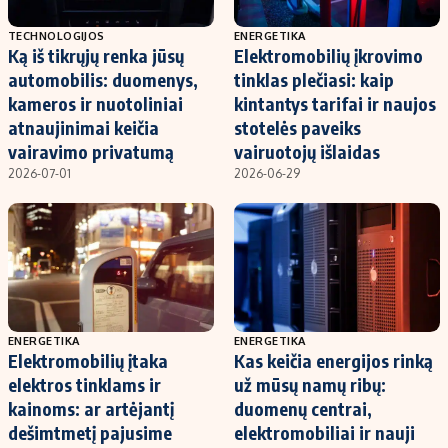
TECHNOLOGIJOS
ENERGETIKA
Ką iš tikrųjų renka jūsų
Elektromobilių įkrovimo
automobilis: duomenys,
tinklas plečiasi: kaip
kameros ir nuotoliniai
kintantys tarifai ir naujos
atnaujinimai keičia
stotelės paveiks
vairavimo privatumą
vairuotojų išlaidas
2026-07-01
2026-06-29
ENERGETIKA
ENERGETIKA
Elektromobilių įtaka
Kas keičia energijos rinką
elektros tinklams ir
už mūsų namų ribų:
kainoms: ar artėjantį
duomenų centrai,
dešimtmetį pajusime
elektromobiliai ir nauji