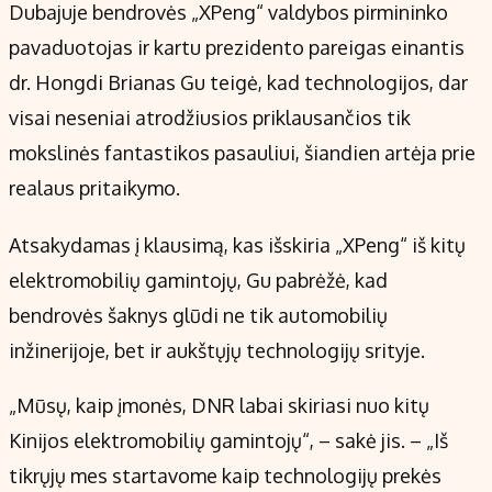
Kontaktai
Dubajuje bendrovės „XPeng“ valdybos pirmininko
Regionų naujienos
pavaduotojas ir kartu prezidento pareigas einantis
Indėlių palūkanos
dr. Hongdi Brianas Gu teigė, kad technologijos, dar
visai neseniai atrodžiusios priklausančios tik
mokslinės fantastikos pasauliui, šiandien artėja prie
realaus pritaikymo.
Atsakydamas į klausimą, kas išskiria „XPeng“ iš kitų
elektromobilių gamintojų, Gu pabrėžė, kad
bendrovės šaknys glūdi ne tik automobilių
inžinerijoje, bet ir aukštųjų technologijų srityje.
„Mūsų, kaip įmonės, DNR labai skiriasi nuo kitų
Kinijos elektromobilių gamintojų“, – sakė jis. – „Iš
tikrųjų mes startavome kaip technologijų prekės