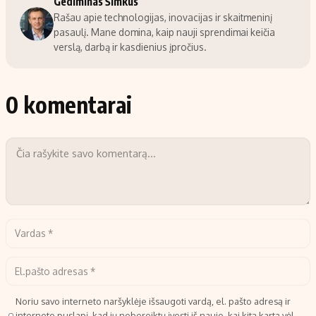
Gediminas Šimkus
Rašau apie technologijas, inovacijas ir skaitmeninį
pasaulį. Mane domina, kaip nauji sprendimai keičia
verslą, darbą ir kasdienius įpročius.
0 komentarai
Noriu savo interneto naršyklėje išsaugoti vardą, el. pašto adresą ir
interneto puslapį, kad jų nebereiktų įvesti iš naujo, kai kitą kartą vėl