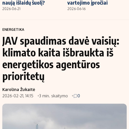
naują išlaidų šuolį?
vartojimo įpročiai
2026-06-21
2026-06-16
ENERGETIKA
JAV spaudimas davė vaisių:
klimato kaita išbraukta iš
energetikos agentūros
prioritetų
Karolina Žukaitė
2026-02-21, 14:15
3 min. skaitymo
0