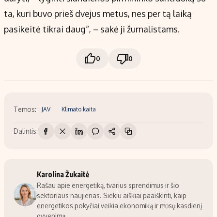
ta, kuri buvo prieš dvejus metus, nes per tą laiką
pasikeitė tikrai daug“, – sakė ji žurnalistams.
0
0
Temos:
JAV
Klimato kaita
Dalintis:
Karolina Žukaitė
Rašau apie energetiką, tvarius sprendimus ir šio
sektoriaus naujienas. Siekiu aiškiai paaiškinti, kaip
energetikos pokyčiai veikia ekonomiką ir mūsų kasdienį
gyvenimą.