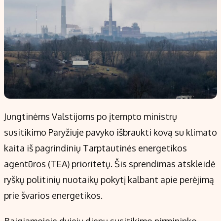
Jungtinėms Valstijoms po įtempto ministrų
susitikimo Paryžiuje pavyko išbraukti kovą su klimato
kaita iš pagrindinių Tarptautinės energetikos
agentūros (TEA) prioritetų. Šis sprendimas atskleidė
ryškų politinių nuotaikų pokytį kalbant apie perėjimą
prie švarios energetikos.
Baigiamojoje dviejų dienų susitikimo pirmininko