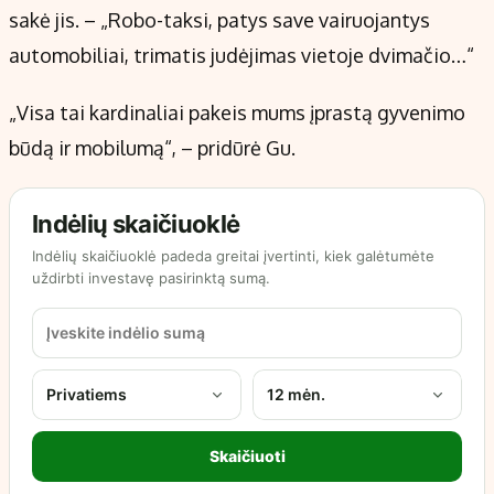
sakė jis. – „Robo-taksi, patys save vairuojantys
automobiliai, trimatis judėjimas vietoje dvimačio…“
„Visa tai kardinaliai pakeis mums įprastą gyvenimo
būdą ir mobilumą“, – pridūrė Gu.