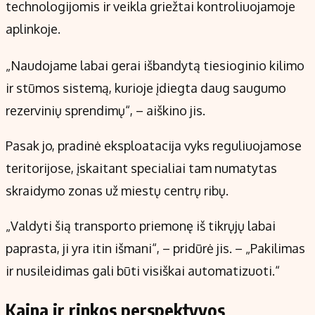
technologijomis ir veikla griežtai kontroliuojamoje
aplinkoje.
„Naudojame labai gerai išbandytą tiesioginio kilimo
ir stūmos sistemą, kurioje įdiegta daug saugumo
rezervinių sprendimų“, – aiškino jis.
Pasak jo, pradinė eksploatacija vyks reguliuojamose
teritorijose, įskaitant specialiai tam numatytas
skraidymo zonas už miestų centrų ribų.
„Valdyti šią transporto priemonę iš tikrųjų labai
paprasta, ji yra itin išmani“, – pridūrė jis. – „Pakilimas
ir nusileidimas gali būti visiškai automatizuoti.“
Kaina ir rinkos perspektyvos