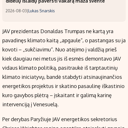
didelių išlaidų paversti vakarą maža švente
2026-08-03
|
Lukas Snarskis
JAV prezidentas Donaldas Trumpas ne kartą yra
pavadinęs klimato kaitą „apgaule“, o pastangas su ja
kovoti – „sukčiavimu“. Nuo atėjimo į valdžią prieš
kiek daugiau nei metus jis iš esmės demontavo JAV
vidaus klimato politiką, pasitraukė iš tarptautinių
klimato iniciatyvų, bandė stabdyti atsinaujinančios
energetikos projektus ir skatino pasaulinę iškastinio
kuro gavybos plėtrą – įskaitant ir galimą karinę
intervenciją į Venesuelą.
Per derybas Paryžiuje JAV energetikos sekretorius