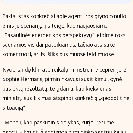
Paklaustas konkrečiai apie agentūros grynojo nulio
emisijų scenarijų, jis teigė, kad naujausiame
„Pasaulinės energetikos perspektyvų“ leidime toks
scenarijus vis dar pateikiamas, tačiau atsisakė
komentuoti, ar jis išliks būsimuose leidimuose.
Nyderlandų klimato reikalų ministrė ir vicepremjerė
Sophie Hermans, pirmininkavusi susitikimui, gynė
pasiektą rezultatą, teigdama, kad kiekvienas
ministrų susitikimas atspindi konkrečią „geopolitinę
situaciją“.
„Manau, kad paskutinis dalykas, kurį turėtume
daryti, – lyginti šiandienos pirmininko santrauką su