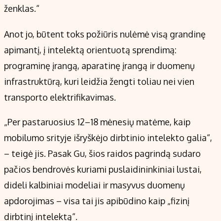
ženklas.“
Anot jo, būtent toks požiūris nulėmė visą grandinę
apimantį, į intelektą orientuotą sprendimą:
programinę įrangą, aparatinę įrangą ir duomenų
infrastruktūrą, kuri leidžia žengti toliau nei vien
transporto elektrifikavimas.
„Per pastaruosius 12–18 mėnesių matėme, kaip
mobilumo srityje išryškėjo dirbtinio intelekto galia“,
– teigė jis. Pasak Gu, šios raidos pagrindą sudaro
pačios bendrovės kuriami puslaidininkiniai lustai,
dideli kalbiniai modeliai ir masyvus duomenų
apdorojimas – visa tai jis apibūdino kaip „fizinį
dirbtinį intelektą“.