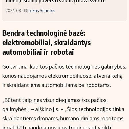
didelių išlaidų paversti vakarą maža švente
2026-08-03
|
Lukas Snarskis
Bendra technologinė bazė:
elektromobiliai, skraidantys
automobiliai ir robotai
Gu tvirtina, kad tos pačios technologinės galimybės,
kurios naudojamos elektromobiliuose, atveria kelią
ir skraidantiems automobiliams bei robotams.
„Būtent taip, nes visur diegiamos tos pačios
galimybės“, – aiškino jis. – „Šios technologijos tinka
skraidantiems dronams, humanoidiniams robotams
ir gali būti naudojamos juos treniruojant veikti