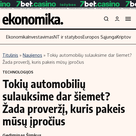
Ekonomika
Investavimas
NT ir statybos
Europos Sąjunga
Kriptoval
Titulinis
»
Naujienos
»
Tokių automobilių sulauksime dar šiemet?
Turinys
Skaitykite
Žada proveržį, kuris pakeis mūsų įpročius
Naujienos
Finansai
TECHNOLOGIJOS
Tokių automobilių
Aplinka
Įmonės
Verslas
Žemės ūkis
sulauksime dar šiemet?
Energetika
Technologijos
Žada proveržį, kuris pakeis
Ekonomika
Laisvalaikis
mūsų įpročius
Politika
NT ir statybos
Gediminas Šimkus