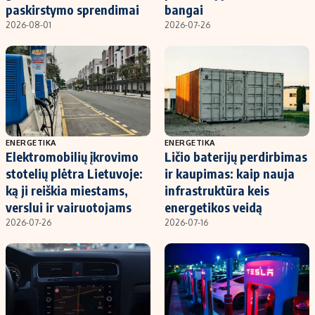
paskirstymo sprendimai
bangai
2026-08-01
2026-07-26
ENERGETIKA
ENERGETIKA
Elektromobilių įkrovimo
Ličio baterijų perdirbimas
stotelių plėtra Lietuvoje:
ir kaupimas: kaip nauja
ką ji reiškia miestams,
infrastruktūra keis
verslui ir vairuotojams
energetikos veidą
2026-07-26
2026-07-16