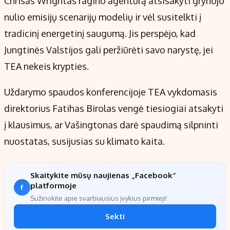
Chrisas Wrightas ragino agentūrą atsisakyti grynojo
nulio emisijų scenarijų modelių ir vėl susitelkti į
tradicinį energetinį saugumą. Jis perspėjo, kad
Jungtinės Valstijos gali peržiūrėti savo narystę, jei
TEA nekeis krypties.
Uždarymo spaudos konferencijoje TEA vykdomasis
direktorius Fatihas Birolas vengė tiesiogiai atsakyti
į klausimus, ar Vašingtonas darė spaudimą silpninti
nuostatas, susijusias su klimato kaita.
Skaitykite mūsų naujienas „Facebook“
platformoje
Sužinokite apie svarbiausius įvykius pirmieji!
Sekti