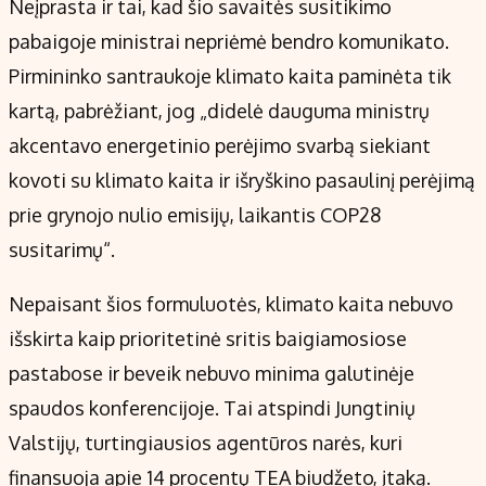
Neįprasta ir tai, kad šio savaitės susitikimo
pabaigoje ministrai nepriėmė bendro komunikato.
Pirmininko santraukoje klimato kaita paminėta tik
kartą, pabrėžiant, jog „didelė dauguma ministrų
akcentavo energetinio perėjimo svarbą siekiant
kovoti su klimato kaita ir išryškino pasaulinį perėjimą
prie grynojo nulio emisijų, laikantis COP28
susitarimų“.
Nepaisant šios formuluotės, klimato kaita nebuvo
išskirta kaip prioritetinė sritis baigiamosiose
pastabose ir beveik nebuvo minima galutinėje
spaudos konferencijoje. Tai atspindi Jungtinių
Valstijų, turtingiausios agentūros narės, kuri
finansuoja apie 14 procentų TEA biudžeto, įtaką.