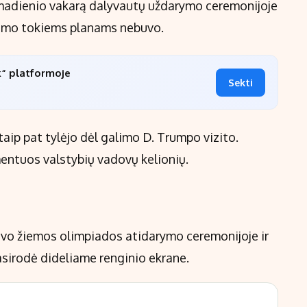
 sekmadienio vakarą dalyvautų uždarymo ceremonijoje
inimo tokiems planams nebuvo.
k“ platformoje
Sekti
aip pat tylėjo dėl galimo D. Trumpo vizito.
entuos valstybių vadovų kelionių.
vavo žiemos olimpiados atidarymo ceremonijoje ir
pasirodė dideliame renginio ekrane.