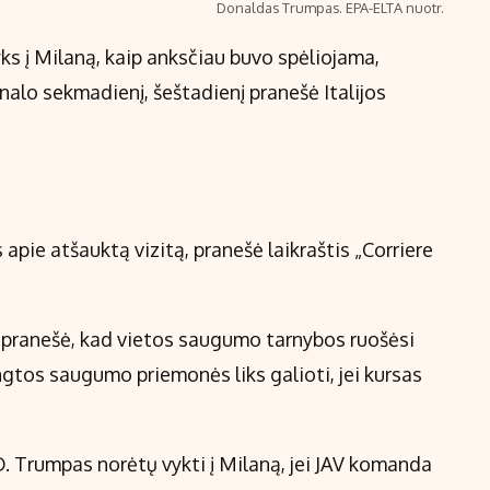
Donaldas Trumpas. EPA-ELTA nuotr.
ks į Milaną, kaip anksčiau buvo spėliojama,
inalo sekmadienį, šeštadienį pranešė Italijos
pie atšauktą vizitą, pranešė laikraštis „Corriere
da pranešė, kad vietos saugumo tarnybos ruošėsi
gtos saugumo priemonės liks galioti, jei kursas
D. Trumpas norėtų vykti į Milaną, jei JAV komanda