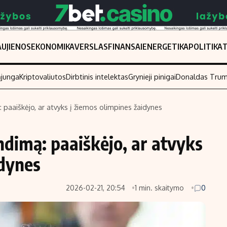
UJIENOS
EKONOMIKA
VERSLAS
FINANSAI
ENERGETIKA
POLITIKA
ąjunga
Kriptovaliutos
Dirbtinis intelektas
Grynieji pinigai
Donaldas Tru
aaiškėjo, ar atvyks į žiemos olimpines žaidynes
Populiarios temos
Titulinis
dimą: paaiškėjo, ar atvyks
Investavimas
Nedarbo išmo
Akcijų rinka
Indėliai
idynes
Saulės elektrinės
Indėlių skaiči
2026-02-21, 20:54
1 min. skaitymo
0
Kriptovaliutos
Būsto finansa
Infliacija
Įdomios nauji
Migracija