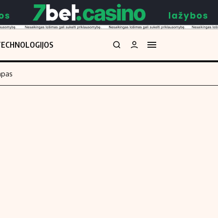
TECHNOLOGIJOS
mpas
Redakcija
kos skaičiuoklė
Apie mus
Redakcijos politika
uoklė
Privatumo politika
i
Turinio žymėjimo taisyklės
enos
Kontaktai
Regionų naujienos