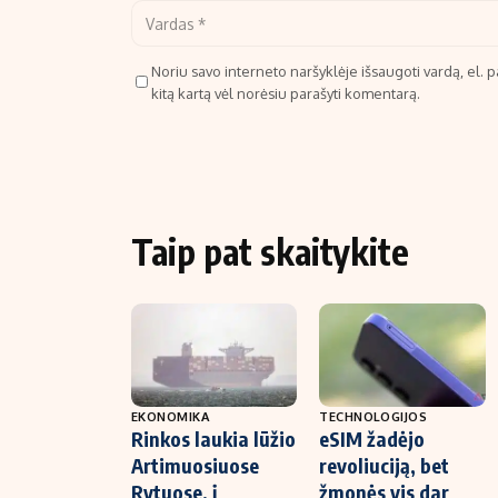
Noriu savo interneto naršyklėje išsaugoti vardą, el. pa
kitą kartą vėl norėsiu parašyti komentarą.
Taip pat skaitykite
EKONOMIKA
TECHNOLOGIJOS
Rinkos laukia lūžio
eSIM žadėjo
Artimuosiuose
revoliuciją, bet
Rytuose, į
žmonės vis dar