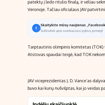
patektų į ledo ritulio finalą, ir vėliau
Veronoje. Tačiau oficialaus JAV patvirt
Skaitykite mūsų naujienas „Faceboo
Sužinokite apie svarbiausius įvykius pirmieji!
Tarptautinis olimpinis komitetas (TOK) t
Atstovas spaudai teigė, kad TOK nekom
JAV viceprezidentas J. D. Vance’as daly
buvo kai kurių nušvilptas, kai jo veidas 