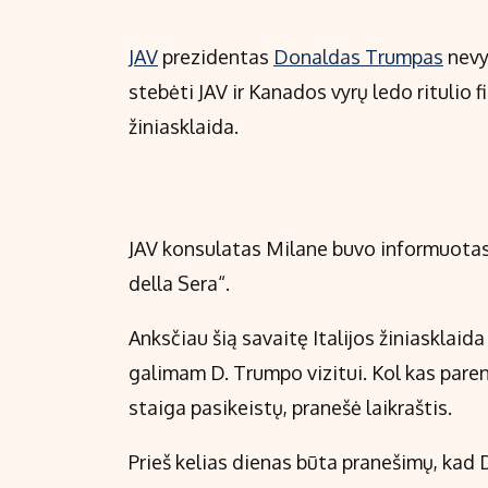
JAV
prezidentas
Donaldas Trumpas
nevy
stebėti JAV ir Kanados vyrų ledo ritulio f
žiniasklaida.
JAV konsulatas Milane buvo informuotas a
della Sera“.
Anksčiau šią savaitę Italijos žiniasklai
galimam D. Trumpo vizitui. Kol kas paren
staiga pasikeistų, pranešė laikraštis.
Prieš kelias dienas būta pranešimų, kad 