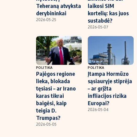
Teheraną atvyksta
laikosi SIM
derybininkai
kortelių: kas juos
sustabdė?
2026-05-25
2026-05-07
POLITIKA
POLITIKA
Pajėgos regione
Įtampa Hormūzo
lieka, blokada
sąsiauryje stiprėja
tęsiasi – ar Irano
– ar grįžta
karas tikrai
infliacijos rizika
baigėsi, kaip
Europai?
teigia D.
2026-05-04
Trumpas?
2026-05-05