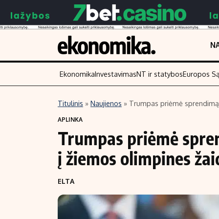
NA
Ekonomika
Investavimas
NT ir statybos
Europos S
Titulinis
»
Naujienos
»
Trumpas priėmė sprendimą: p
Turinys
Skaitykite
APLINKA
Trumpas priėmė spren
Naujienos
Finansai
Aplinka
Įmonės
į žiemos olimpines ža
Verslas
Žemės ūkis
ELTA
Energetika
Technologijos
Ekonomika
Laisvalaikis
Politika