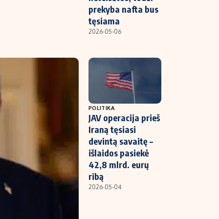
prekyba nafta bus
tęsiama
2026-05-06
POLITIKA
JAV operacija prieš
Iraną tęsiasi
devintą savaitę –
išlaidos pasiekė
42,8 mlrd. eurų
ribą
2026-05-04