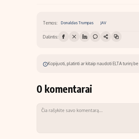
Temos:
Donaldas Trumpas
JAV
Dalintis:
Kopijuoti, platinti ar kitaip naudoti ELTA turinį 
0 komentarai