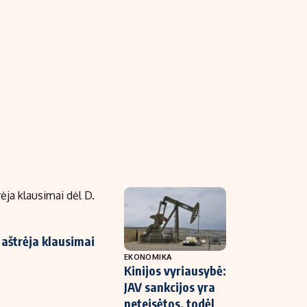
e aštrėja klausimai
EKONOMIKA
Kinijos vyriausybė:
JAV sankcijos yra
neteisėtos, todėl