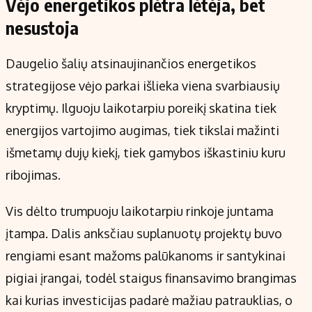
Vėjo energetikos plėtra lėtėja, bet
nesustoja
Daugelio šalių atsinaujinančios energetikos
strategijose vėjo parkai išlieka viena svarbiausių
kryptimų. Ilguoju laikotarpiu poreikį skatina tiek
energijos vartojimo augimas, tiek tikslai mažinti
išmetamų dujų kiekį, tiek gamybos iškastiniu kuru
ribojimas.
Vis dėlto trumpuoju laikotarpiu rinkoje juntama
įtampa. Dalis anksčiau suplanuotų projektų buvo
rengiami esant mažoms palūkanoms ir santykinai
pigiai įrangai, todėl staigus finansavimo brangimas
kai kurias investicijas padarė mažiau patrauklias, o