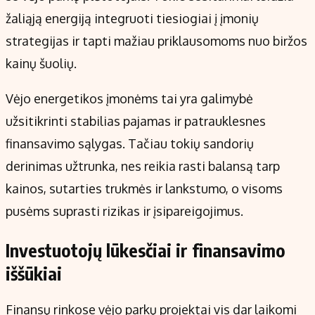
žaliąją energiją integruoti tiesiogiai į įmonių
strategijas ir tapti mažiau priklausomoms nuo biržos
kainų šuolių.
Vėjo energetikos įmonėms tai yra galimybė
užsitikrinti stabilias pajamas ir patrauklesnes
finansavimo sąlygas. Tačiau tokių sandorių
derinimas užtrunka, nes reikia rasti balansą tarp
kainos, sutarties trukmės ir lankstumo, o visoms
pusėms suprasti rizikas ir įsipareigojimus.
Investuotojų lūkesčiai ir finansavimo
iššūkiai
Finansų rinkose vėjo parkų projektai vis dar laikomi