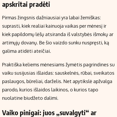
apskritai pradėti
Pirmas žingsnis dažniausiai yra labai žemiškas:
suprasti, kiek realiai kainuoja vaikas per mėnesį ir
kiek papildomų lėšų atsiranda iš valstybės išmokų ar
artimųjų dovanų. Be šio vaizdo sunku nuspręsti, ką
galima atidėti ateičiai.
Praktiška keliems mėnesiams žymėtis pagrindines su
vaiku susijusias išlaidas: sauskelnės, rūbai, sveikatos
paslaugos, būreliai, darželis. Net apytikslė apžvalga
parodo, kurios išlaidos laikinos, o kurios tapo
nuolatine biudžeto dalimi.
Vaiko pinigai: juos „suvalgyti“ ar