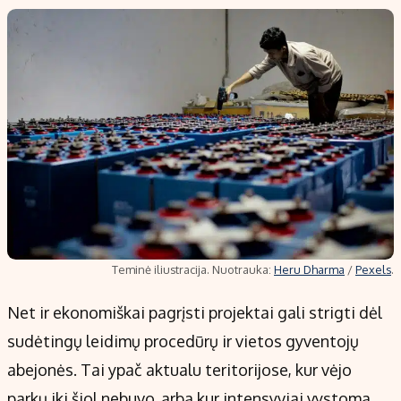
Teminė iliustracija. Nuotrauka:
Heru Dharma
/
Pexels
.
Net ir ekonomiškai pagrįsti projektai gali strigti dėl
sudėtingų leidimų procedūrų ir vietos gyventojų
abejonės. Tai ypač aktualu teritorijose, kur vėjo
parkų iki šiol nebuvo, arba kur intensyviai vystoma