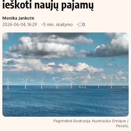
ieškoti naujų pajamų
Populiarios temos
Titulinis
Monika Jankutė
Investavimas
Nedarbo išmokos skaičiuoklė
2026-06-04, 16:29
5 min. skaitymo
0
Akcijų rinka
Indėliai
Saulės elektrinės
Indėlių skaičiuoklė
Kriptovaliutos
Būsto finansai
Infliacija
Įdomios naujienos
Migracija
Redakcija
Apie mus
Redakcijos politika
Privatumo politika
Pagrindinė iliustracija. Nuotrauka: Enrique /
Turinio žymėjimo taisyklės
Pexels.