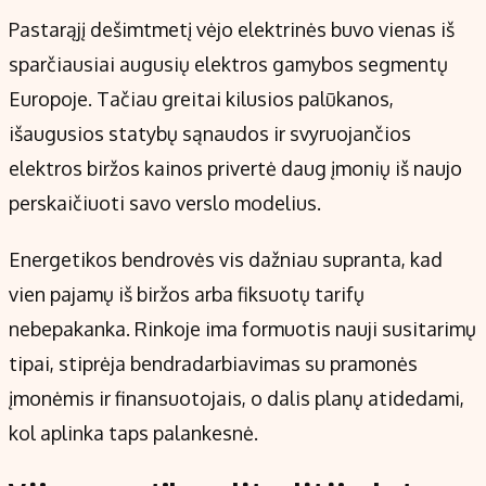
Kontaktai
Pastarąjį dešimtmetį vėjo elektrinės buvo vienas iš
Regionų naujienos
sparčiausiai augusių elektros gamybos segmentų
Indėlių palūkanos
Europoje. Tačiau greitai kilusios palūkanos,
išaugusios statybų sąnaudos ir svyruojančios
elektros biržos kainos privertė daug įmonių iš naujo
perskaičiuoti savo verslo modelius.
Energetikos bendrovės vis dažniau supranta, kad
vien pajamų iš biržos arba fiksuotų tarifų
nebepakanka. Rinkoje ima formuotis nauji susitarimų
tipai, stiprėja bendradarbiavimas su pramonės
įmonėmis ir finansuotojais, o dalis planų atidedami,
kol aplinka taps palankesnė.