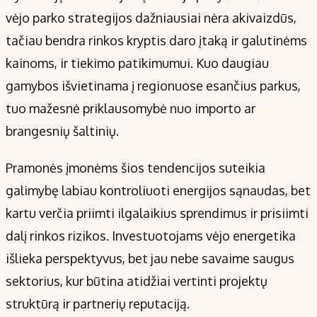
vėjo parko strategijos dažniausiai nėra akivaizdūs,
tačiau bendra rinkos kryptis daro įtaką ir galutinėms
kainoms, ir tiekimo patikimumui. Kuo daugiau
gamybos išvietinama į regionuose esančius parkus,
tuo mažesnė priklausomybė nuo importo ar
brangesnių šaltinių.
Pramonės įmonėms šios tendencijos suteikia
galimybę labiau kontroliuoti energijos sąnaudas, bet
kartu verčia priimti ilgalaikius sprendimus ir prisiimti
dalį rinkos rizikos. Investuotojams vėjo energetika
išlieka perspektyvus, bet jau nebe savaime saugus
sektorius, kur būtina atidžiai vertinti projektų
struktūrą ir partnerių reputaciją.