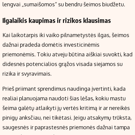
lengvai „sumaišomos“ su bendru šeimos biudžetu.
Ilgalaikis kaupimas ir rizikos klausimas
Kai laikotarpis iki vaiko pilnametystės ilgas, šeimos
dažnai pradeda domėtis investicinėmis
priemonėmis. Tokiu atveju būtina aiškiai suvokti, kad
didesnės potencialios grąžos visada siejamos su
rizika ir svyravimais.
Prieš priimant sprendimus naudinga įvertinti, kada
realiai planuojama naudoti šias lėšas, kokiu mastu
šeima galėtų atlaikyti jų vertės kritimą ir ar nereikės
pinigų anksčiau, nei tikėtasi. Jeigu atsakymų trūksta,
saugesnės ir paprastesnės priemonės dažnai tampa