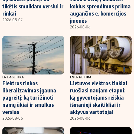
tikėtis smulkiam verslui ir
kokius sprendimus priima
rinkai
augančios e. komercijos
įmonės
2026-08-07
2026-08-06
ENERGETIKA
ENERGETIKA
Elektros rinkos
Lietuvos elektros tinklai
liberalizavimas įgauna
ruošiasi naujam etapui:
pagreitį: ką turi žinoti
ką gyventojams reiškia
namų ūkiai ir smulkus
išmanieji skaitikliai ir
verslas
aktyvūs vartotojai
2026-08-06
2026-08-06