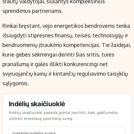
srautų valdytojai, siūlantys kompleksinius
sprendimus partneriams.
Rinkai bręstant, vėjo energetikos bendrovėms tenka
išsiugdyti stipresnes finansų, teisės, technologijų ir
bendruomenių įtraukimo kompetencijas. Tie žaidėjai,
kurie gebės sėkmingai derinti šias sritis, turės
pranašumą ir galės išlikti konkurencingi net
svyruojančių kainų ir kintančių reguliavimo taisyklių
sąlygomis.