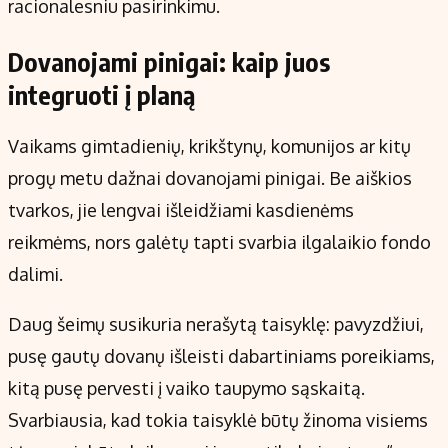
racionalesniu pasirinkimu.
Dovanojami pinigai: kaip juos
integruoti į planą
Vaikams gimtadienių, krikštynų, komunijos ar kitų
progų metu dažnai dovanojami pinigai. Be aiškios
tvarkos, jie lengvai išleidžiami kasdienėms
reikmėms, nors galėtų tapti svarbia ilgalaikio fondo
dalimi.
Daug šeimų susikuria nerašytą taisyklę: pavyzdžiui,
pusę gautų dovanų išleisti dabartiniams poreikiams,
kitą pusę pervesti į vaiko taupymo sąskaitą.
Svarbiausia, kad tokia taisyklė būtų žinoma visiems