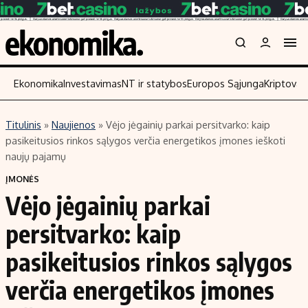
Ekonomika
Investavimas
NT ir statybos
Europos Sąjunga
Kriptoval
Titulinis
»
Naujienos
»
Vėjo jėgainių parkai persitvarko: kaip
Turinys
Skaitykite
pasikeitusios rinkos sąlygos verčia energetikos įmones ieškoti
naujų pajamų
Naujienos
Finansai
ĮMONĖS
Aplinka
Įmonės
Vėjo jėgainių parkai
Verslas
Žemės ūkis
persitvarko: kaip
Energetika
Technologijos
Ekonomika
Laisvalaikis
pasikeitusios rinkos sąlygos
Politika
verčia energetikos įmones
NT ir statybos