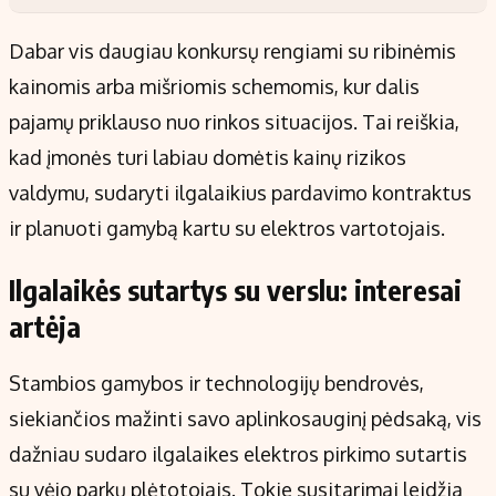
Dabar vis daugiau konkursų rengiami su ribinėmis
kainomis arba mišriomis schemomis, kur dalis
pajamų priklauso nuo rinkos situacijos. Tai reiškia,
kad įmonės turi labiau domėtis kainų rizikos
valdymu, sudaryti ilgalaikius pardavimo kontraktus
ir planuoti gamybą kartu su elektros vartotojais.
Ilgalaikės sutartys su verslu: interesai
artėja
Stambios gamybos ir technologijų bendrovės,
siekiančios mažinti savo aplinkosauginį pėdsaką, vis
dažniau sudaro ilgalaikes elektros pirkimo sutartis
su vėjo parkų plėtotojais. Tokie susitarimai leidžia