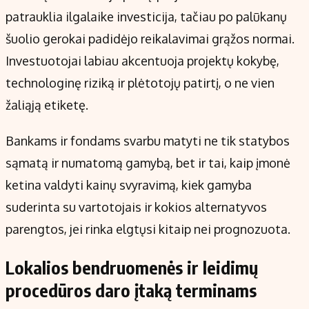
patrauklia ilgalaike investicija, tačiau po palūkanų
šuolio gerokai padidėjo reikalavimai grąžos normai.
Investuotojai labiau akcentuoja projektų kokybę,
technologinę riziką ir plėtotojų patirtį, o ne vien
žaliąją etiketę.
Bankams ir fondams svarbu matyti ne tik statybos
sąmatą ir numatomą gamybą, bet ir tai, kaip įmonė
ketina valdyti kainų svyravimą, kiek gamyba
suderinta su vartotojais ir kokios alternatyvos
parengtos, jei rinka elgtųsi kitaip nei prognozuota.
Lokalios bendruomenės ir leidimų
procedūros daro įtaką terminams