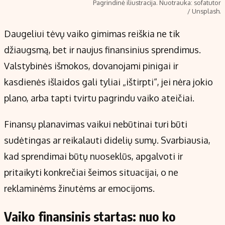
Pagrindinė iliustracija. Nuotrauka: sofatutor
/ Unsplash.
Daugeliui tėvų vaiko gimimas reiškia ne tik
džiaugsmą, bet ir naujus finansinius sprendimus.
Valstybinės išmokos, dovanojami pinigai ir
kasdienės išlaidos gali tyliai „ištirpti“, jei nėra jokio
plano, arba tapti tvirtu pagrindu vaiko ateičiai.
Finansų planavimas vaikui nebūtinai turi būti
sudėtingas ar reikalauti didelių sumų. Svarbiausia,
kad sprendimai būtų nuoseklūs, apgalvoti ir
pritaikyti konkrečiai šeimos situacijai, o ne
reklaminėms žinutėms ar emocijoms.
Vaiko finansinis startas: nuo ko