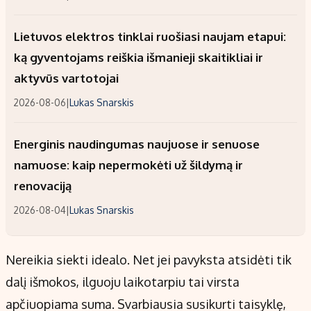
Lietuvos elektros tinklai ruošiasi naujam etapui:
ką gyventojams reiškia išmanieji skaitikliai ir
aktyvūs vartotojai
2026-08-06
|
Lukas Snarskis
Energinis naudingumas naujuose ir senuose
namuose: kaip nepermokėti už šildymą ir
renovaciją
2026-08-04
|
Lukas Snarskis
Nereikia siekti idealo. Net jei pavyksta atsidėti tik
dalį išmokos, ilguoju laikotarpiu tai virsta
apčiuopiama suma. Svarbiausia susikurti taisyklę,