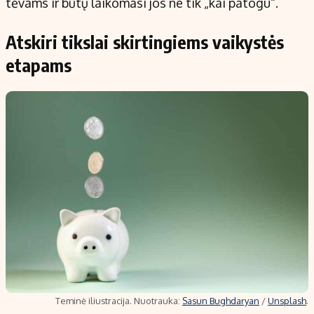
tėvams ir būtų laikomasi jos ne tik „kai patogu“.
Atskiri tikslai skirtingiems vaikystės
etapams
Teminė iliustracija. Nuotrauka:
Sasun Bughdaryan
/
Unsplash
.