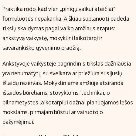
Praktika rodo, kad vien „pinigų vaikui ateičiai“
formuluotės nepakanka. Aiškiau suplanuoti padeda
tikslų skaidymas pagal vaiko amžiaus etapus:
ankstyvą vaikystę, mokyklinį laikotarpį ir
savarankiško gyvenimo pradžią.
Ankstyvoje vaikystėje pagrindinis tikslas dažniausiai
yra nenumatytų su sveikata ar priežiūra susijusių
išlaidų rezervas. Mokykliniame amžiuje atsiranda
išlaidos būreliams, stovykloms, technikai, o
pilnametystės laikotarpiui dažnai planuojamos lėšos
mokslams, pirmajam būstui ar vairuotojo
pažymėjimui.