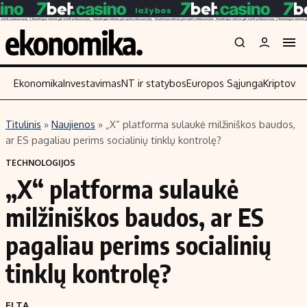
Ekonomika
Investavimas
NT ir statybos
Europos Sąjunga
Kriptoval
Titulinis
»
Naujienos
»
„X“ platforma sulaukė milžiniškos baudos,
Turinys
Skaitykite
ar ES pagaliau perims socialinių tinklų kontrolę?
Naujienos
Finansai
TECHNOLOGIJOS
„X“ platforma sulaukė
Aplinka
Įmonės
Verslas
Žemės ūkis
milžiniškos baudos, ar ES
Energetika
Technologijos
pagaliau perims socialinių
Ekonomika
Laisvalaikis
tinklų kontrolę?
Politika
NT ir statybos
ELTA