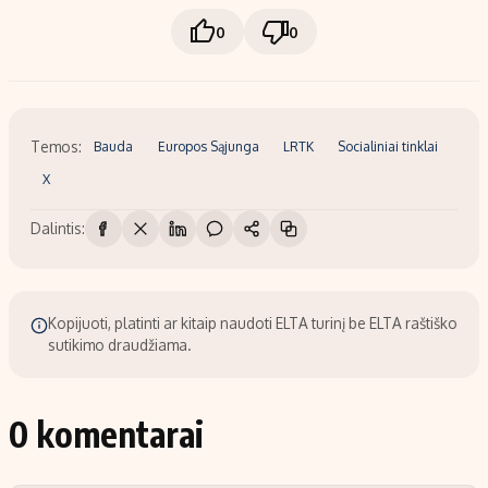
0
0
Temos:
Bauda
Europos Sąjunga
LRTK
Socialiniai tinklai
X
Dalintis:
Kopijuoti, platinti ar kitaip naudoti ELTA turinį be ELTA raštiško
sutikimo draudžiama.
0 komentarai