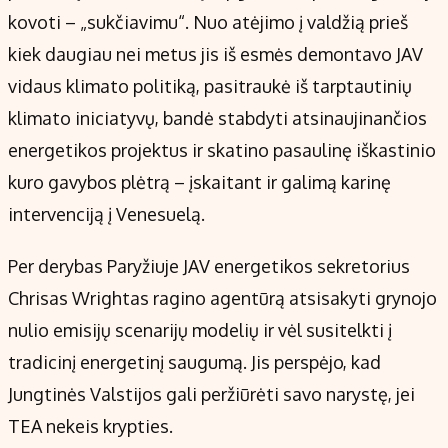
kovoti – „sukčiavimu“. Nuo atėjimo į valdžią prieš
kiek daugiau nei metus jis iš esmės demontavo JAV
vidaus klimato politiką, pasitraukė iš tarptautinių
klimato iniciatyvų, bandė stabdyti atsinaujinančios
energetikos projektus ir skatino pasaulinę iškastinio
kuro gavybos plėtrą – įskaitant ir galimą karinę
intervenciją į Venesuelą.
Per derybas Paryžiuje JAV energetikos sekretorius
Chrisas Wrightas ragino agentūrą atsisakyti grynojo
nulio emisijų scenarijų modelių ir vėl susitelkti į
tradicinį energetinį saugumą. Jis perspėjo, kad
Jungtinės Valstijos gali peržiūrėti savo narystę, jei
TEA nekeis krypties.