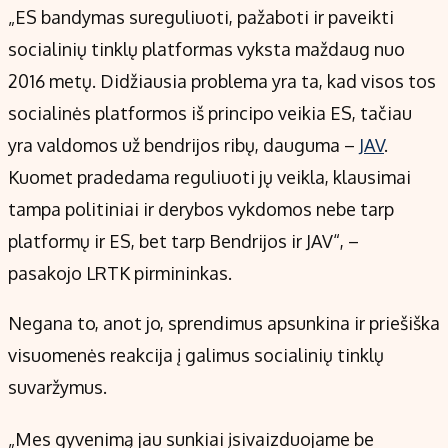
„ES bandymas sureguliuoti, pažaboti ir paveikti
socialinių tinklų platformas vyksta maždaug nuo
2016 metų. Didžiausia problema yra ta, kad visos tos
socialinės platformos iš principo veikia ES, tačiau
yra valdomos už bendrijos ribų, dauguma –
JAV
.
Kuomet pradedama reguliuoti jų veikla, klausimai
tampa politiniai ir derybos vykdomos nebe tarp
platformų ir ES, bet tarp Bendrijos ir JAV“, –
pasakojo LRTK pirmininkas.
Negana to, anot jo, sprendimus apsunkina ir priešiška
visuomenės reakcija į galimus socialinių tinklų
suvaržymus.
„Mes gyvenimą jau sunkiai įsivaizduojame be