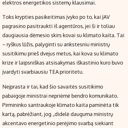
elektros energetikos sistemų klausimai.
Toks krypties pasikeitimas įvyko po to, kai JAV
pagrasino pasitraukti iš agentūros, jei ši ir toliau
daugiausia dėmesio skirs kovai su klimato kaita. Tai
– ryškus lūžis, palyginti su ankstesniu ministrų
susitikimu prieš dvejus metus, kai kova su klimato
krize ir laipsniškas atsisakymas iškastinio kuro buvo
įvardyti svarbiausiu TEA prioritetu.
Neįprasta ir tai, kad šio savaitės susitikimo
pabaigoje ministrai nepriėmė bendro komunikato.
Pirmininko santraukoje klimato kaita paminėta tik
kartą, pabrėžiant, jog „didelė dauguma ministrų
akcentavo energetinio perėjimo svarbą siekiant