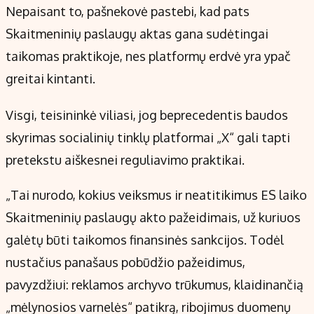
Nepaisant to, pašnekovė pastebi, kad pats
Skaitmeninių paslaugų aktas gana sudėtingai
taikomas praktikoje, nes platformų erdvė yra ypač
greitai kintanti.
Visgi, teisininkė viliasi, jog beprecedentis baudos
skyrimas socialinių tinklų platformai „X“ gali tapti
pretekstu aiškesnei reguliavimo praktikai.
„Tai nurodo, kokius veiksmus ir neatitikimus ES laiko
Skaitmeninių paslaugų akto pažeidimais, už kuriuos
galėtų būti taikomos finansinės sankcijos. Todėl
nustačius panašaus pobūdžio pažeidimus,
pavyzdžiui: reklamos archyvo trūkumus, klaidinančią
„mėlynosios varnelės“ patikrą, ribojimus duomenų