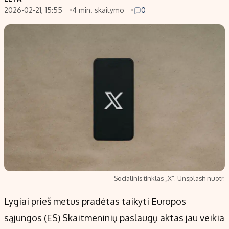
2026-02-21, 15:55
4 min. skaitymo
0
Populiarios temos
Titulinis
Investavimas
Nedarbo išmokos skaičiuoklė
Akcijų rinka
Indėliai
Saulės elektrinės
Indėlių skaičiuoklė
Kriptovaliutos
Būsto finansai
Infliacija
Įdomios naujienos
Migracija
Redakcija
Apie mus
Socialinis tinklas „X“. Unsplash nuotr.
Redakcijos politika
Lygiai prieš metus pradėtas taikyti Europos
Privatumo politika
sąjungos (ES) Skaitmeninių paslaugų aktas jau veikia
Turinio žymėjimo taisyklės