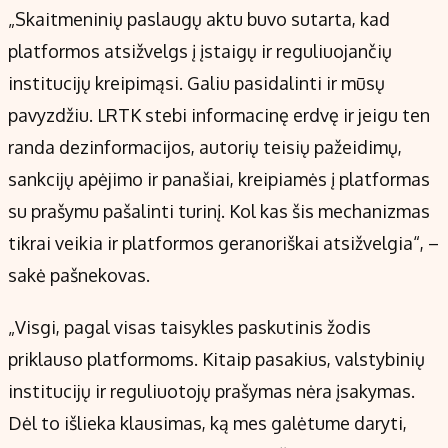
„Skaitmeninių paslaugų aktu buvo sutarta, kad
platformos atsižvelgs į įstaigų ir reguliuojančių
institucijų kreipimąsi. Galiu pasidalinti ir mūsų
pavyzdžiu. LRTK stebi informacinę erdvę ir jeigu ten
randa dezinformacijos, autorių teisių pažeidimų,
sankcijų apėjimo ir panašiai, kreipiamės į platformas
su prašymu pašalinti turinį. Kol kas šis mechanizmas
tikrai veikia ir platformos geranoriškai atsižvelgia“, –
sakė pašnekovas.
„Visgi, pagal visas taisykles paskutinis žodis
priklauso platformoms. Kitaip pasakius, valstybinių
institucijų ir reguliuotojų prašymas nėra įsakymas.
Dėl to išlieka klausimas, ką mes galėtume daryti,