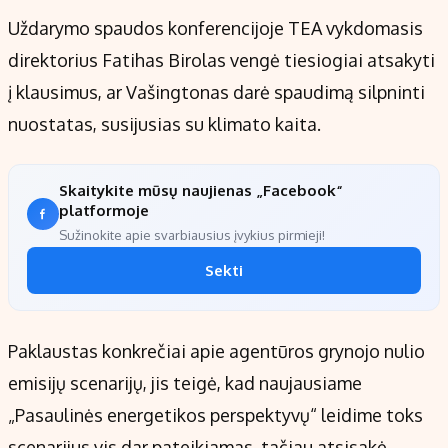
Uždarymo spaudos konferencijoje TEA vykdomasis
direktorius Fatihas Birolas vengė tiesiogiai atsakyti
į klausimus, ar Vašingtonas darė spaudimą silpninti
nuostatas, susijusias su klimato kaita.
Skaitykite mūsų naujienas „Facebook“
platformoje
Sužinokite apie svarbiausius įvykius pirmieji!
Sekti
Paklaustas konkrečiai apie agentūros grynojo nulio
emisijų scenarijų, jis teigė, kad naujausiame
„Pasaulinės energetikos perspektyvų“ leidime toks
scenarijus vis dar pateikiamas, tačiau atsisakė