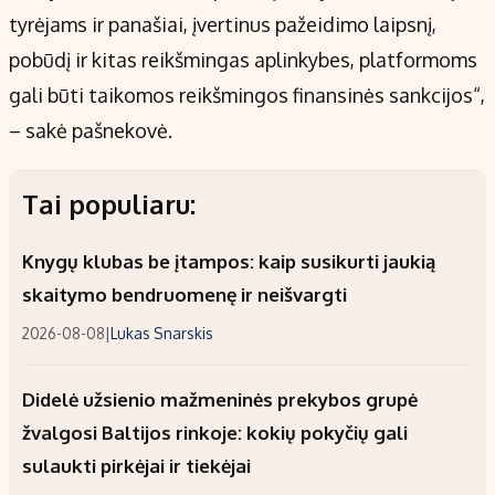
tyrėjams ir panašiai, įvertinus pažeidimo laipsnį,
pobūdį ir kitas reikšmingas aplinkybes, platformoms
gali būti taikomos reikšmingos finansinės sankcijos“,
– sakė pašnekovė.
Tai populiaru:
Knygų klubas be įtampos: kaip susikurti jaukią
skaitymo bendruomenę ir neišvargti
2026-08-08
|
Lukas Snarskis
Didelė užsienio mažmeninės prekybos grupė
žvalgosi Baltijos rinkoje: kokių pokyčių gali
sulaukti pirkėjai ir tiekėjai