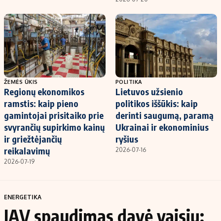
ŽEMĖS ŪKIS
POLITIKA
Regionų ekonomikos
Lietuvos užsienio
ramstis: kaip pieno
politikos iššūkis: kaip
gamintojai prisitaiko prie
derinti saugumą, paramą
svyrančių supirkimo kainų
Ukrainai ir ekonominius
ir griežtėjančių
ryšius
reikalavimų
2026-07-16
2026-07-19
ENERGETIKA
JAV spaudimas davė vaisių: