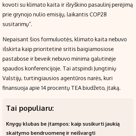
kovoti su klimato kaita ir išryškino pasaulinį perėjimą
prie grynojo nulio emisijų, laikantis COP28
susitarimų“.
Nepaisant šios formuluotės, klimato kaita nebuvo
išskirta kaip prioritetinė sritis baigiamosiose
pastabose ir beveik nebuvo minima galutinėje
spaudos konferencijoje. Tai atspindi Jungtinių
Valstijų, turtingiausios agentūros narės, kuri
finansuoja apie 14 procentų TEA biudžeto, įtaką.
Tai populiaru:
Knygų klubas be įtampos: kaip susikurti jaukią
skaitymo bendruomenę ir neišvargti