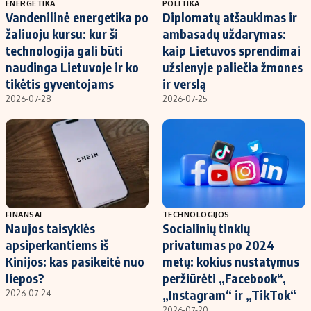
ENERGETIKA
POLITIKA
Vandenilinė energetika po
Diplomatų atšaukimas ir
žaliuoju kursu: kur ši
ambasadų uždarymas:
technologija gali būti
kaip Lietuvos sprendimai
naudinga Lietuvoje ir ko
užsienyje paliečia žmones
tikėtis gyventojams
ir verslą
2026-07-28
2026-07-25
FINANSAI
TECHNOLOGIJOS
Naujos taisyklės
Socialinių tinklų
apsiperkantiems iš
privatumas po 2024
Kinijos: kas pasikeitė nuo
metų: kokius nustatymus
liepos?
peržiūrėti „Facebook“,
„Instagram“ ir „TikTok“
2026-07-24
2026-07-20