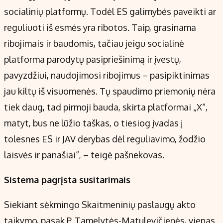
socialinių platformų. Todėl ES galimybės paveikti ar
reguliuoti iš esmės yra ribotos. Taip, grasinama
ribojimais ir baudomis, tačiau jeigu socialinė
platforma parodytų pasipriešinimą ir įvestų,
pavyzdžiui, naudojimosi ribojimus – pasipiktinimas
jau kiltų iš visuomenės. Tų spaudimo priemonių nėra
tiek daug, tad pirmoji bauda, skirta platformai „X“,
matyt, bus ne lūžio taškas, o tiesiog įvadas į
tolesnes ES ir JAV derybas dėl reguliavimo, žodžio
laisvės ir panašiai“, – teigė pašnekovas.
Sistema pagrįsta susitarimais
Siekiant sėkmingo Skaitmeninių paslaugų akto
taikymo, pasak P. Tamelytės-Matulevičienės, vienas