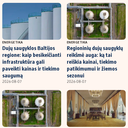
ENERGETIKA
ENERGETIKA
Dujų saugyklos Baltijos
Regioninių dujų saugyklų
regione: kaip besikeičianti
reikšmė auga: ką tai
infrastruktūra gali
reiškia kainai, tiekimo
paveikti kainas ir tiekimo
patikimumui ir žiemos
saugumą
sezonui
2026-08-07
2026-08-07