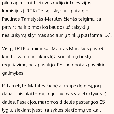
Kontaktai
pilna apimtimi. Lietuvos radijo ir televizijos
Regionų naujienos
komisijos (LRTK) Teisės skyriaus patarėjos
Indėlių palūkanos
Paulinos Tamelytės-Matulevičienės teigimu, tai
patvirtina ir pirmosios baudos už taisyklių
nesilaikymą skyrimas socialinių tinklų platformai „X“.
Visgi, LRTK pirmininkas Mantas Martišius pastebi,
kad tai vargu ar sukurs lūžį socialinių tinklų
reguliavime, nes, pasak jo, ES turi ribotas poveikio
galimybes.
P. Tamelytė-Matulevičienė atkreipė dėmesį, jog
dabartinis platformų reguliavimas yra efektyvus iš
dalies. Pasak jos, matomos didelės pastangos ES
lygiu, siekiant įvesti taisykles platformų veiklai.