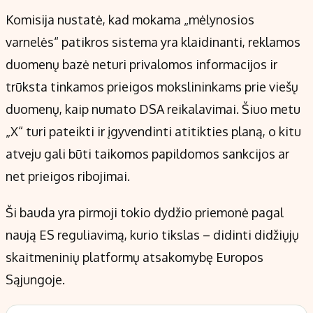
Komisija nustatė, kad mokama „mėlynosios
varnelės“ patikros sistema yra klaidinanti, reklamos
duomenų bazė neturi privalomos informacijos ir
trūksta tinkamos prieigos mokslininkams prie viešų
duomenų, kaip numato DSA reikalavimai. Šiuo metu
„X“ turi pateikti ir įgyvendinti atitikties planą, o kitu
atveju gali būti taikomos papildomos sankcijos ar
net prieigos ribojimai.
Ši bauda yra pirmoji tokio dydžio priemonė pagal
naują ES reguliavimą, kurio tikslas – didinti didžiųjų
skaitmeninių platformų atsakomybę Europos
Sąjungoje.