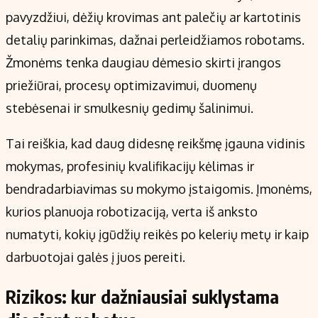
pavyzdžiui, dėžių krovimas ant palečių ar kartotinis
detalių parinkimas, dažnai perleidžiamos robotams.
Žmonėms tenka daugiau dėmesio skirti įrangos
priežiūrai, procesų optimizavimui, duomenų
stebėsenai ir smulkesnių gedimų šalinimui.
Tai reiškia, kad daug didesnę reikšmę įgauna vidinis
mokymas, profesinių kvalifikacijų kėlimas ir
bendradarbiavimas su mokymo įstaigomis. Įmonėms,
kurios planuoja robotizaciją, verta iš anksto
numatyti, kokių įgūdžių reikės po kelerių metų ir kaip
darbuotojai galės į juos pereiti.
Rizikos: kur dažniausiai suklystama