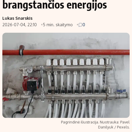
brangstančios energijos
Populiarios temos
Titulinis
Lukas Snarskis
Investavimas
Nedarbo išmokos skaičiuoklė
2026-07-04, 22:10
5 min. skaitymo
0
Akcijų rinka
Indėliai
Saulės elektrinės
Indėlių skaičiuoklė
Kriptovaliutos
Būsto finansai
Infliacija
Įdomios naujienos
Migracija
Redakcija
Apie mus
Redakcijos politika
Privatumo politika
Pagrindinė iliustracija. Nuotrauka: Pavel
Turinio žymėjimo taisyklės
Danilyuk / Pexels.