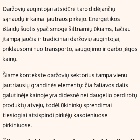
Kontaktai
Daržovių augintojai atsidūrė tarp didėjančių
Regionų naujienos
sąnaudų ir kainai jautraus pirkėjo. Energetikos
Indėlių palūkanos
išlaidų šuolis ypač smogė šiltnamių ūkiams, tačiau
įtampą jaučia ir tradiciniai daržovių augintojai,
priklausomi nuo transporto, saugojimo ir darbo jėgos
kainų.
Šiame kontekste daržovių sektorius tampa vienu
jautriausių grandinės elementų: čia žaliavos dalis
galutinėje kainoje yra didesnė nei daugelio perdirbtų
produktų atveju, todėl ūkininkų sprendimai
tiesiogiai atsispindi pirkėjų kasdieniuose
pirkiniuose.