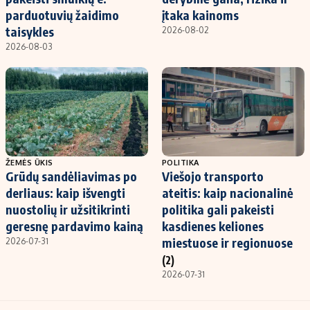
parduotuvių žaidimo
įtaka kainoms
taisykles
2026-08-02
2026-08-03
ŽEMĖS ŪKIS
POLITIKA
Grūdų sandėliavimas po
Viešojo transporto
derliaus: kaip išvengti
ateitis: kaip nacionalinė
nuostolių ir užsitikrinti
politika gali pakeisti
geresnę pardavimo kainą
kasdienes keliones
miestuose ir regionuose
2026-07-31
(2)
2026-07-31