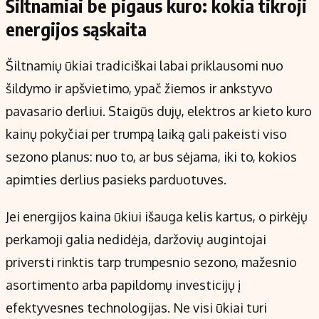
Šiltnamiai be pigaus kuro: kokia tikroji
energijos sąskaita
Šiltnamių ūkiai tradiciškai labai priklausomi nuo
šildymo ir apšvietimo, ypač žiemos ir ankstyvo
pavasario derliui. Staigūs dujų, elektros ar kieto kuro
kainų pokyčiai per trumpą laiką gali pakeisti viso
sezono planus: nuo to, ar bus sėjama, iki to, kokios
apimties derlius pasieks parduotuves.
Jei energijos kaina ūkiui išauga kelis kartus, o pirkėjų
perkamoji galia nedidėja, daržovių augintojai
priversti rinktis tarp trumpesnio sezono, mažesnio
asortimento arba papildomų investicijų į
efektyvesnes technologijas. Ne visi ūkiai turi