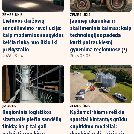
ŽEMĖS ŪKIS
ŽEMĖS ŪKIS
Lietuvos daržovių
Jaunieji ūkininkai ir
sandėliavimo revoliucija:
skaitmeninis kaimas: kaip
kaip modernios saugyklos
technologijos padeda
keičia rinką nuo ūkio iki
kurti patrauklesnį
prekystalio
gyvenimą regionuose
(2)
2026-08-04
2026-08-03
ĮMONĖS
ŽEMĖS ŪKIS
Regioninis logistikos
Ką žemdirbiams reiškia
startuolis plečia sandėlių
sparčiai kintantys grūdų
tinklą: kaip tai gali
supirkimo modeliai:
pakeisti smulkių e.
derybinė galia, rizika ir