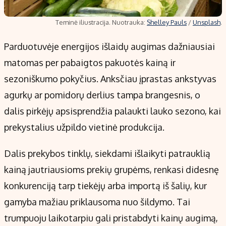
Teminė iliustracija. Nuotrauka:
Shelley Pauls
/
Unsplash
.
Parduotuvėje energijos išlaidų augimas dažniausiai
matomas per pabaigtos pakuotės kainą ir
sezoniškumo pokyčius. Anksčiau įprastas ankstyvas
agurkų ar pomidorų derlius tampa brangesnis, o
dalis pirkėjų apsisprendžia palaukti lauko sezono, kai
prekystalius užpildo vietinė produkcija.
Dalis prekybos tinklų, siekdami išlaikyti patrauklią
kainą jautriausioms prekių grupėms, renkasi didesnę
konkurenciją tarp tiekėjų arba importą iš šalių, kur
gamyba mažiau priklausoma nuo šildymo. Tai
trumpuoju laikotarpiu gali pristabdyti kainų augimą,