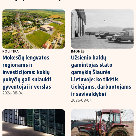
POLITIKA
ĮMONĖS
Mokesčių lengvatos
Užsienio baldų
regionams ir
gamintojas stato
investicijoms: kokių
gamyklą Šiaurės
pokyčių gali sulaukti
Lietuvoje: ko tikėtis
gyventojai ir verslas
tiekėjams, darbuotojams
ir savivaldybei
2026-08-06
2026-08-04