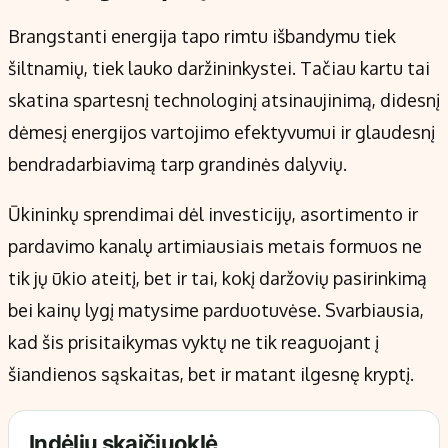
Brangstanti energija tapo rimtu išbandymu tiek
šiltnamių, tiek lauko daržininkystei. Tačiau kartu tai
skatina spartesnį technologinį atsinaujinimą, didesnį
dėmesį energijos vartojimo efektyvumui ir glaudesnį
bendradarbiavimą tarp grandinės dalyvių.
Ūkininkų sprendimai dėl investicijų, asortimento ir
pardavimo kanalų artimiausiais metais formuos ne
tik jų ūkio ateitį, bet ir tai, kokį daržovių pasirinkimą
bei kainų lygį matysime parduotuvėse. Svarbiausia,
kad šis prisitaikymas vyktų ne tik reaguojant į
šiandienos sąskaitas, bet ir matant ilgesnę kryptį.