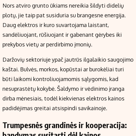
Nors atviro grunto ūkiams nereikia šildyti didelių
plotų, jie taip pat susiduria su brangesne energija.
Daug elektros ir kuro suvartojama laistant,
sandėliuojant, rūšiuojant ir gabenant gėrybes iki
prekybos vietų ar perdirbimo įmonių.
Daržovių sektoriuje ypač jautrūs ilgalaikio saugojimo
kaštai. Bulvės, morkos, kopūstai ar burokėliai turi
būti laikomi kontroliuojamomis sąlygomis, kad
nesuprastėtų kokybė. Šaldymo ir vėdinimo įranga
dirba mėnesiais, todėl kiekvienas elektros kainos
padidėjimas greitai atsispindi savikainoje.
Trumpesnės grandinės ir kooperacija:
bandymas susitarti dėl kainos