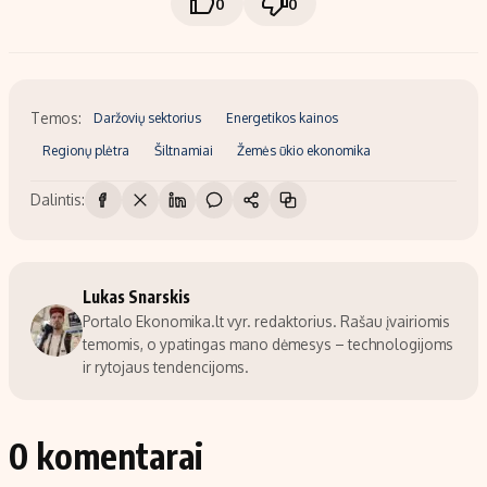
0
0
Temos:
Daržovių sektorius
Energetikos kainos
Regionų plėtra
Šiltnamiai
Žemės ūkio ekonomika
Dalintis:
Lukas Snarskis
Portalo Ekonomika.lt vyr. redaktorius. Rašau įvairiomis
temomis, o ypatingas mano dėmesys – technologijoms
ir rytojaus tendencijoms.
0 komentarai