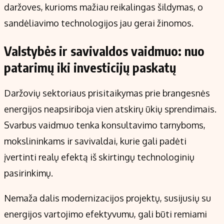
daržoves, kurioms mažiau reikalingas šildymas, o
sandėliavimo technologijos jau gerai žinomos.
Valstybės ir savivaldos vaidmuo: nuo
patarimų iki investicijų paskatų
Daržovių sektoriaus prisitaikymas prie brangesnės
energijos neapsiriboja vien atskirų ūkių sprendimais.
Svarbus vaidmuo tenka konsultavimo tarnyboms,
mokslininkams ir savivaldai, kurie gali padėti
įvertinti realų efektą iš skirtingų technologinių
pasirinkimų.
Nemaža dalis modernizacijos projektų, susijusių su
energijos vartojimo efektyvumu, gali būti remiami