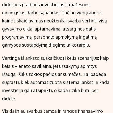
didesnes pradines investicijas ir mažesnes
einamąsias darbo sąnaudas. Tačiau vien įrangos
kainos skaičiavimas neužtenka, svarbu vertinti visą
gyvavimo ciklą: aptarnavimą, atsargines dalis,
programavimą, personalo apmokymą ir galimą
gamybos sustabdymą diegimo laikotarpiu.
Vertinga iš anksto suskaičiuoti kelis scenarijus: kaip
keisis vieneto savikaina, jei užsakymų apimtys
išaugs, išliks tokios pačios ar sumažės. Tai padeda
suprasti, kiek automatizuota sistema lanksti ir kada
investicija gali atsipirkti, o kada rizika būtų per
didelė.
Vis dažniau svarbus tampa ir įrangos finansavimo