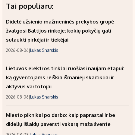
Tai populiaru:
Didelė užsienio mažmeninės prekybos grupė
žvalgosi Baltijos rinkoje: kokių pokyčių gali
sulaukti pirkėjai ir tiekėjai
2026-08-06
|
Lukas Snarskis
Lietuvos elektros tinklai ruošiasi naujam etapui:
ką gyventojams reiškia išmanieji skaitikliai ir
aktyvūs vartotojai
2026-08-06
|
Lukas Snarskis
Miesto piknikai po darbo: kaip paprastai ir be
didelių išlaidų paversti vakarą maža švente
2026-08-03
|
Lukas Snarskis