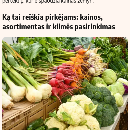
perteklių, kurie spaudžia kainas žemyn.
Ką tai reiškia pirkėjams: kainos,
asortimentas ir kilmės pasirinkimas