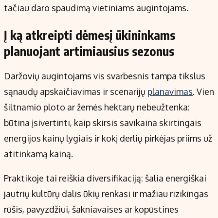
tačiau daro spaudimą vietiniams augintojams.
Į ką atkreipti dėmesį ūkininkams
planuojant artimiausius sezonus
Daržovių augintojams vis svarbesnis tampa tikslus
sąnaudų apskaičiavimas ir scenarijų
planavimas
. Vien
šiltnamio ploto ar žemės hektarų nebeužtenka:
būtina įsivertinti, kaip skirsis savikaina skirtingais
energijos kainų lygiais ir kokį derlių pirkėjas priims už
atitinkamą kainą.
Praktikoje tai reiškia diversifikaciją: šalia energiškai
jautrių kultūrų dalis ūkių renkasi ir mažiau rizikingas
rūšis, pavyzdžiui, šakniavaises ar kopūstines