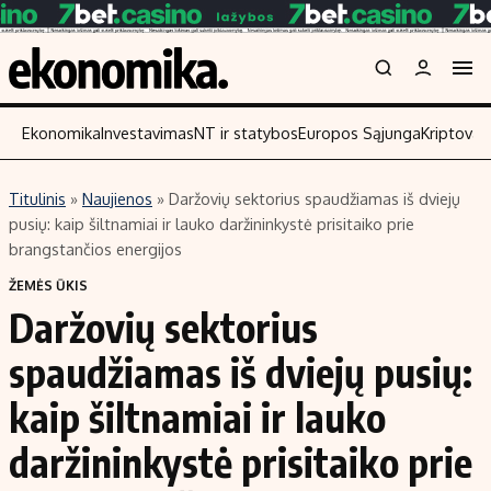
Ekonomika
Investavimas
NT ir statybos
Europos Sąjunga
Kriptoval
Titulinis
»
Naujienos
»
Daržovių sektorius spaudžiamas iš dviejų
Turinys
Skaitykite
pusių: kaip šiltnamiai ir lauko daržininkystė prisitaiko prie
brangstančios energijos
Naujienos
Finansai
ŽEMĖS ŪKIS
Aplinka
Įmonės
Daržovių sektorius
Verslas
Žemės ūkis
spaudžiamas iš dviejų pusių:
Energetika
Technologijos
Ekonomika
Laisvalaikis
kaip šiltnamiai ir lauko
Politika
daržininkystė prisitaiko prie
NT ir statybos