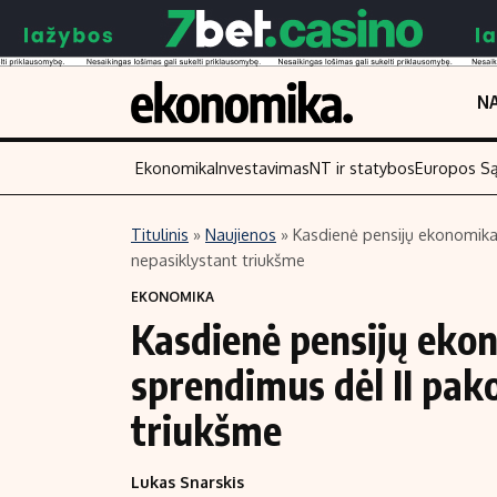
NA
Ekonomika
Investavimas
NT ir statybos
Europos S
Titulinis
»
Naujienos
»
Kasdienė pensijų ekonomika:
nepasiklystant triukšme
Turinys
Skaitykite
EKONOMIKA
Naujienos
Finansai
Kasdienė pensijų ekon
Aplinka
Įmonės
sprendimus dėl II pak
Verslas
Žemės ūkis
Energetika
Technologijos
triukšme
Ekonomika
Laisvalaikis
Lukas Snarskis
Politika