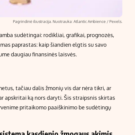
Pagrindinė iliustracija. Nuotrauka: Atlantic Ambience / Pexels.
amba sudėtingai: rodikliai, grafikai, prognozės,
imas paprastas: kaip šiandien elgtis su savo
ume daugiau finansinės laisvės.
tus, tačiau dalis žmonių vis dar nėra tikri, ar
ar apskritai ką nors daryti. Šis straipsnis skirtas
gyvenime pritaikomo paaiškinimo be sudėtingų
ų sistema kasdienio žmogaus akimis