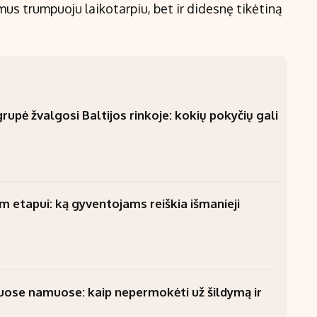
mus trumpuoju laikotarpiu, bet ir didesnę tikėtiną
upė žvalgosi Baltijos rinkoje: kokių pokyčių gali
am etapui: ką gyventojams reiškia išmanieji
uose namuose: kaip nepermokėti už šildymą ir