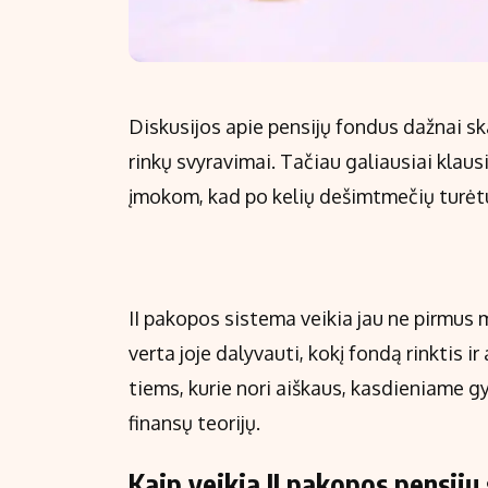
Diskusijos apie pensijų fondus dažnai sk
rinkų svyravimai. Tačiau galiausiai klaus
įmokom, kad po kelių dešimtmečių turėt
II pakopos sistema veikia jau ne pirmus me
verta joje dalyvauti, kokį fondą rinktis ir 
tiems, kurie nori aiškaus, kasdieniame 
finansų teorijų.
Kaip veikia II pakopos pensij