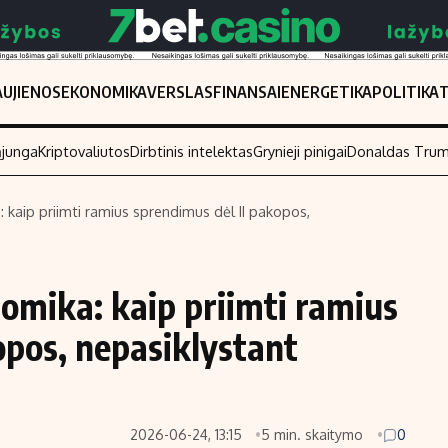
UJIENOS
EKONOMIKA
VERSLAS
FINANSAI
ENERGETIKA
POLITIKA
ąjunga
Kriptovaliutos
Dirbtinis intelektas
Grynieji pinigai
Donaldas Tru
 kaip priimti ramius sprendimus dėl II pakopos,
Populiarios temos
Titulinis
Investavimas
Nedarbo išmo
omika: kaip priimti ramius
Akcijų rinka
Indėliai
opos, nepasiklystant
Saulės elektrinės
Indėlių skaiči
Kriptovaliutos
Būsto finansa
Infliacija
Įdomios nauji
2026-06-24, 13:15
5 min. skaitymo
0
Migracija