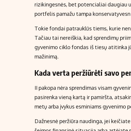
rizikingesnės, bet potencialiai daugiau u
portfelis pamažu tampa konservatyvesni
Tokie fondai patrauklūs tiems, kurie nen
Tačiau tai nereiškia, kad sprendimų priimti
gyvenimo ciklo fondas iš tiesų atitinka jū
mažinimą.
Kada verta peržiūrėti savo pe
II pakopa nėra sprendimas visam gyveni
pasirenka vieną kartą ir pamiršta, atsaki
metų arba įvykus esminiams gyvenimo p
Dažnesnė peržiūra naudinga, jei keičiate
šeimos finansinė situacija arba artėjate 