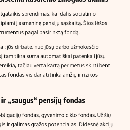
lgalaikis sprendimas, kai dalis socialinio
ipiami į asmeninę pensijų sąskaitą. Šios lėšos
nstrumentus pagal pasirinktą fondą.
ai: jūs dirbate, nuo jūsų darbo užmokesčio
į tam tikra suma automatiškai patenka į jūsų
reikia, tačiau verta kartą per metus skirti bent
ktas fondas vis dar atitinka amžių ir rizikos
“ ir „saugus“ pensijų fondas
bligacijų fondas, gyvenimo ciklo fondas. Už šių
gis ir galimas grąžos potencialas. Didesnė akcijų