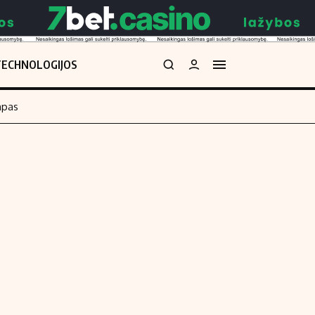
TECHNOLOGIJOS
mpas
Redakcija
kos skaičiuoklė
Apie mus
Redakcijos politika
uoklė
Privatumo politika
i
Turinio žymėjimo taisyklės
enos
Kontaktai
Regionų naujienos