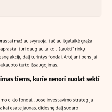
rastai mažiau svyruoja, tačiau ilgalaikė grąža
prastai turi daugiau laiko „išlaukti“ rinkų
snę akcijų dalį turintys fondai. Artėjant pensijai
sukaupto turto išsaugojimas.
imas tiems, kurie nenori nuolat sekti
imo ciklo fondai. Juose investavimo strategija
: kai esate jaunas, didesnę dalį sudaro