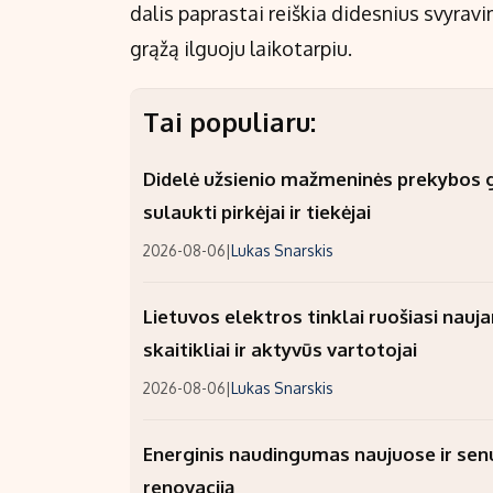
dalis paprastai reiškia didesnius svyravi
grąžą ilguoju laikotarpiu.
Tai populiaru:
Didelė užsienio mažmeninės prekybos gr
sulaukti pirkėjai ir tiekėjai
2026-08-06
|
Lukas Snarskis
Lietuvos elektros tinklai ruošiasi nauj
skaitikliai ir aktyvūs vartotojai
2026-08-06
|
Lukas Snarskis
Energinis naudingumas naujuose ir sen
renovaciją