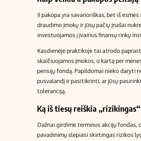
II pakopa yra savanoriškas, bet iš esmės i
draudimo įmokų ir jūsų pačių įnašai nukre
investuojamos į įvairius finansų rinkų i
Kasdienėje praktikoje tai atrodo paprast
skaičiuojamos įmokos, o kartą per mėnes
pensijų fondą. Papildomai nieko daryti ne
pusvalandį ir pasitikrinti, ar jūsų pasirin
toleranciją.
Ką iš tiesų reiškia „rizikingas
Dažnai girdime terminus akcijų fondas, o
pavadinimų slepiasi skirtingas rizikos ly