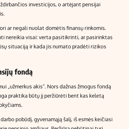
ždirbančios investicijos, o artėjant pensijai
s.
ori ar negali nuolat domėtis finansų rinkomis.
 nereikia visai: verta pasitikrinti, ar pasirinktas
sų situaciją ir kada jis numato pradėti rizikos
nsijų fondą
mui „užmerkus akis“. Nors dažnas žmogus fondą
nga praktika būtų jį peržiūrėti bent kas keletą
okyčiams.
 darbo pobūdį, gyvenamąją šalį, iš esmės keičiasi
prie pensinio amžiaus. Peržiūra nebūtinai turi