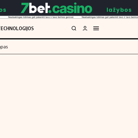
TECHNOLOGIJOS
mpas
Redakcija
kos skaičiuoklė
Apie mus
Redakcijos politika
uoklė
Privatumo politika
i
Turinio žymėjimo taisyklės
enos
Kontaktai
Regionų naujienos