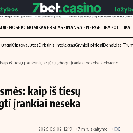
UJIENOS
EKONOMIKA
VERSLAS
FINANSAI
ENERGETIKA
POLITIKA
ąjunga
Kriptovaliutos
Dirbtinis intelektas
Grynieji pinigai
Donaldas Tru
aip iš tiesų patikrinti, ar jūsų įdiegti įrankiai neseka kiekvieno
Populiarios temos
Titulinis
Investavimas
Nedarbo išmo
smės: kaip iš tiesų
Akcijų rinka
Indėliai
egti įrankiai neseka
Saulės elektrinės
Indėlių skaiči
Kriptovaliutos
Būsto finansa
Infliacija
Įdomios nauji
2026-06-02, 12:19
7 min. skaitymo
0
Migracija