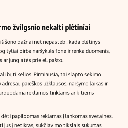
irmo žvilgsnio nekalti plėtiniai
iš šono dažnai net nepastebi, kada plėtinys
siog tyliai dirba naršyklės fone ir renka duomenis,
 ar jungiatės prie el. pašto.
i būti kelios. Pirmiausia, tai slapto sekimo
 adresai, paieškos užklausos, naršymo laikas ir
i parduodama reklamos tinklams ar kitiems
ali dėti papildomas reklamas į lankomas svetaines,
i jus į netikras, sukčiavimo tikslais sukurtas