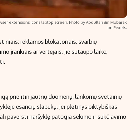
wser extensions icons laptop screen. Photo by Abdullah Bin Mubarak
on Pexels.
tiniais: reklamos blokatoriais, svarbių
o įrankiais ar vertėjais. Jie sutaupo laiko,
ti.
ieigą prie itin jautrių duomenų: lankomų svetainių
šyklėje esančių slapukų. Jei plėtinys piktybiškas
ali paversti naršyklę patogia sekimo ir sukčiavimo