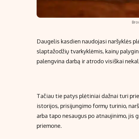
Bro
Daugelis kasdien naudojasi naršyklės plė
slaptažodžių tvarkyklėmis, kainų palyginim
palengvina darbą ir atrodo visiškai nekal
Tačiau tie patys plėtiniai dažnai turi pr
istorijos, prisijungimo formų turinio, nar
arba tapo nesaugus po atnaujinimo, jis g
priemone.