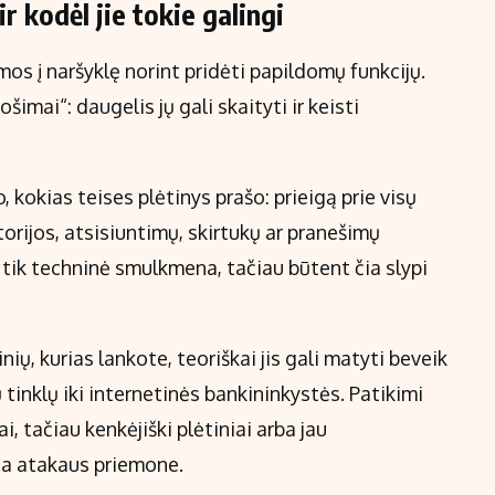
ir kodėl jie tokie galingi
os į naršyklę norint pridėti papildomų funkcijų.
imai“: daugelis jų gali skaityti ir keisti
kokias teises plėtinys prašo: prieigą prie visų
rijos, atsisiuntimų, skirtukų ar pranešimų
tik techninė smulkmena, tačiau būtent čia slypi
nių, kurias lankote, teoriškai jis gali matyti beveik
 tinklų iki internetinės bankininkystės. Patikimi
i, tačiau kenkėjiški plėtiniai arba jau
gia atakaus priemone.