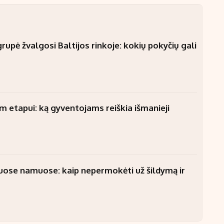
upė žvalgosi Baltijos rinkoje: kokių pokyčių gali
am etapui: ką gyventojams reiškia išmanieji
uose namuose: kaip nepermokėti už šildymą ir