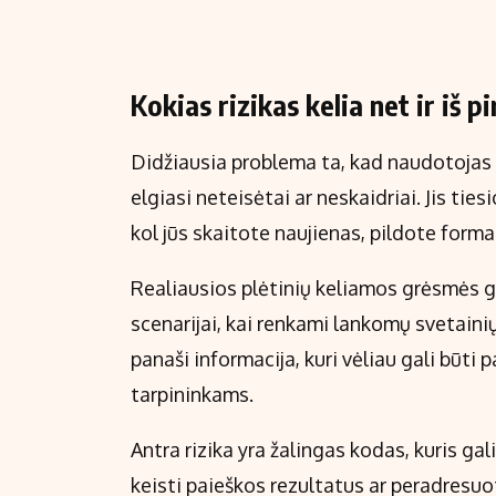
Kokias rizikas kelia net ir iš p
Didžiausia problema ta, kad naudotojas 
elgiasi neteisėtai ar neskaidriai. Jis tie
kol jūs skaitote naujienas, pildote formas
Realiausios plėtinių keliamos grėsmės gal
scenarijai, kai renkami lankomų svetainių
panaši informacija, kuri vėliau gali būt
tarpininkams.
Antra rizika yra žalingas kodas, kuris g
keisti paieškos rezultatus ar peradresuot