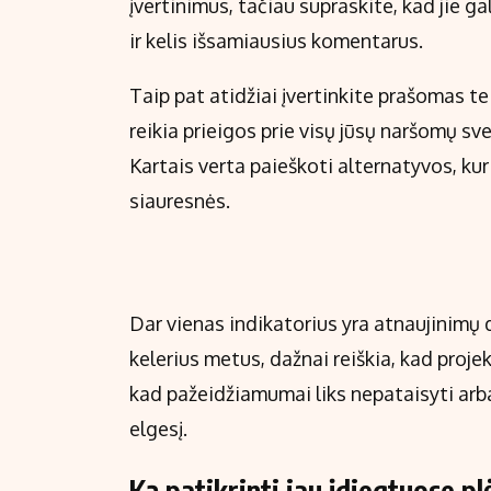
įvertinimus, tačiau supraskite, kad jie ga
ir kelis išsamiausius komentarus.
Taip pat atidžiai įvertinkite prašomas t
reikia prieigos prie visų jūsų naršomų sv
Kartais verta paieškoti alternatyvos, ku
siauresnės.
Dar vienas indikatorius yra atnaujinimų 
kelerius metus, dažnai reiškia, kad projekt
kad pažeidžiamumai liks nepataisyti arba 
elgesį.
Ką patikrinti jau įdiegtuose pl