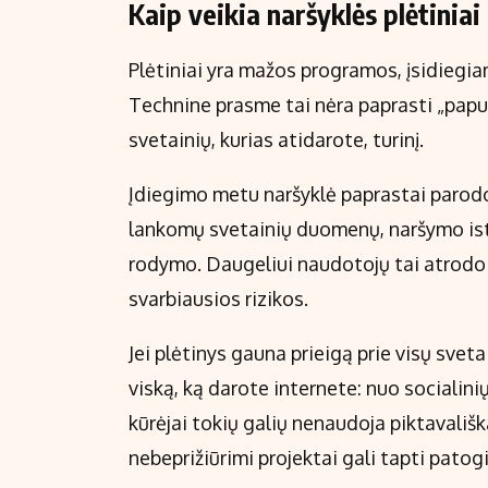
Kaip veikia naršyklės plėtiniai 
Plėtiniai yra mažos programos, įsidiegiam
Technine prasme tai nėra paprasti „papuoš
svetainių, kurias atidarote, turinį.
Įdiegimo metu naršyklė paprastai parodo, 
lankomų svetainių duomenų, naršymo isto
rodymo. Daugeliui naudotojų tai atrodo 
svarbiausios rizikos.
Jei plėtinys gauna prieigą prie visų svetai
viską, ką darote internete: nuo socialinių
kūrėjai tokių galių nenaudoja piktavališka
nebeprižiūrimi projektai gali tapti pato