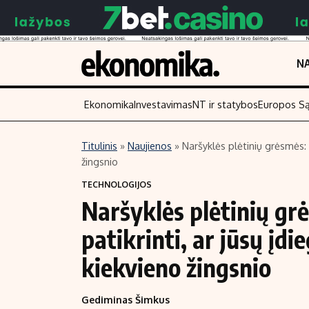
NA
Ekonomika
Investavimas
NT ir statybos
Europos S
Titulinis
»
Naujienos
»
Naršyklės plėtinių grėsmės: k
žingsnio
Turinys
Skaitykite
TECHNOLOGIJOS
Naujienos
Finansai
Naršyklės plėtinių grė
Aplinka
Įmonės
patikrinti, ar jūsų įdi
Verslas
Žemės ūkis
Energetika
Technologijos
kiekvieno žingsnio
Ekonomika
Laisvalaikis
Gediminas Šimkus
Politika