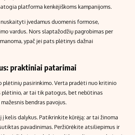
 patogia platforma kenkėjiškoms kampanijoms.
yti nuskaityti įvedamus duomenis formose,
ngimo vardus. Nors slaptažodžių pagrobimas per
 įmanoma, ypač jei pats plėtinys dažnai
ius: praktiniai patarimai
lėtinių pasirinkimo. Verta pradėti nuo kritinio
 plėtinio, ar tai tik patogus, bet nebūtinas
o mažesnis bendras pavojus.
į kelis dalykus. Patikrinkite kūrėją: ar tai žinoma
sutiktas pavadinimas. Peržiūrėkite atsiliepimus ir