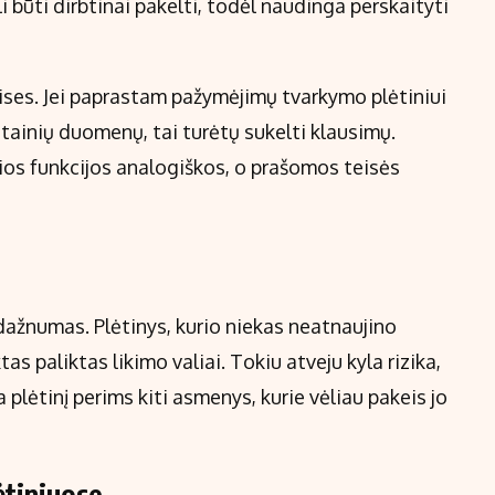
li būti dirbtinai pakelti, todėl naudinga perskaityti
eises. Jei paprastam pažymėjimų tvarkymo plėtiniui
etainių duomenų, tai turėtų sukelti klausimų.
rios funkcijos analogiškos, o prašomos teisės
dažnumas. Plėtinys, kurio niekas neatnaujino
as paliktas likimo valiai. Tokiu atveju kyla rizika,
plėtinį perims kiti asmenys, kurie vėliau pakeis jo
ėtiniuose