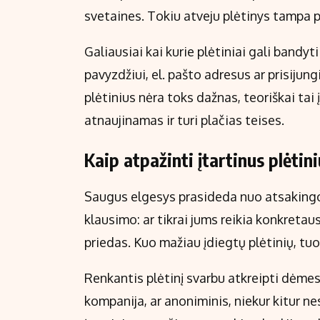
svetaines. Tokiu atveju plėtinys tampa
Galiausiai kai kurie plėtiniai gali band
pavyzdžiui, el. pašto adresus ar prisiju
plėtinius nėra toks dažnas, teoriškai tai
atnaujinamas ir turi plačias teises.
Kaip atpažinti įtartinus plėtin
Saugus elgesys prasideda nuo atsakingo p
klausimo: ar tikrai jums reikia konkretaus
priedas. Kuo mažiau įdiegtų plėtinių, tu
Renkantis plėtinį svarbu atkreipti dėmesį 
kompanija, ar anoniminis, niekur kitur ne