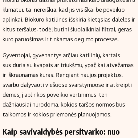
klimatui, tai nereiškia, kad jis visiškai be poveikio
aplinkai. Biokuro katilinės išskiria kietąsias daleles ir
kitus teršalus, todėl būtini šiuolaikiniai filtrai, geras
kuro paruošimas ir tinkamas degimo procesas.
Gyventojai, gyvenantys arčiau katilinių, kartais
susiduria su kvapais ar triukšmu, ypač kai atvežamas
ir iškraunamas kuras. Rengiant naujus projektus,
svarbu dalyvauti viešuose svarstymuose ir atkreipti
dėmesį į aplinkos poveikio vertinimus: ten
dažniausiai nurodoma, kokios taršos normos bus
taikomos ir kokios priemonės planuojamos.
Kaip savivaldybės persitvarko: nuo