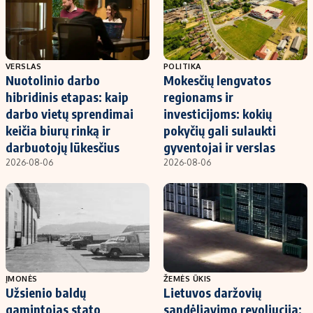
VERSLAS
POLITIKA
Nuotolinio darbo
Mokesčių lengvatos
hibridinis etapas: kaip
regionams ir
darbo vietų sprendimai
investicijoms: kokių
keičia biurų rinką ir
pokyčių gali sulaukti
darbuotojų lūkesčius
gyventojai ir verslas
2026-08-06
2026-08-06
ĮMONĖS
ŽEMĖS ŪKIS
Užsienio baldų
Lietuvos daržovių
gamintojas stato
sandėliavimo revoliucija: