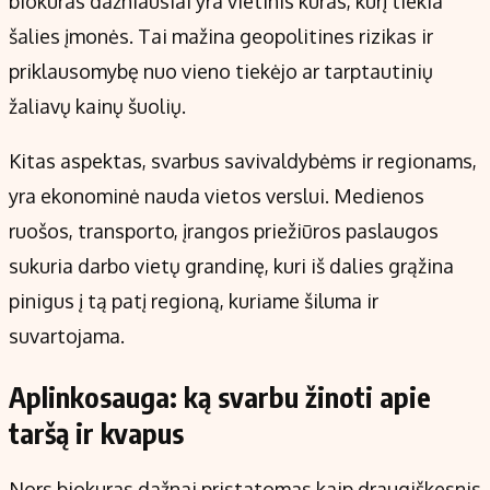
biokuras dažniausiai yra vietinis kuras, kurį tiekia
šalies įmonės. Tai mažina geopolitines rizikas ir
priklausomybę nuo vieno tiekėjo ar tarptautinių
žaliavų kainų šuolių.
Kitas aspektas, svarbus savivaldybėms ir regionams,
yra ekonominė nauda vietos verslui. Medienos
ruošos, transporto, įrangos priežiūros paslaugos
sukuria darbo vietų grandinę, kuri iš dalies grąžina
pinigus į tą patį regioną, kuriame šiluma ir
suvartojama.
Aplinkosauga: ką svarbu žinoti apie
taršą ir kvapus
Nors biokuras dažnai pristatomas kaip draugiškesnis