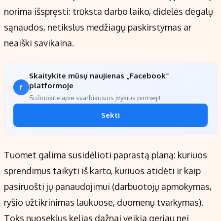
norima išspręsti: trūksta darbo laiko, didelės degalų
sąnaudos, netikslus medžiagų paskirstymas ar
neaiški savikaina.
Skaitykite mūsų naujienas „Facebook“
platformoje
Sužinokite apie svarbiausius įvykius pirmieji!
Sekti
Tuomet galima susidėlioti paprastą planą: kuriuos
sprendimus taikyti iš karto, kuriuos atidėti ir kaip
pasiruošti jų panaudojimui (darbuotojų apmokymas,
ryšio užtikrinimas laukuose, duomenų tvarkymas).
Toks nuoseklus kelias dažnai veikia geriau nei