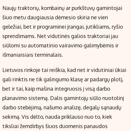
Naujų traktorių, kombainų ar purkštuvų gamintojai
šiuo metu daugiausia dėmesio skiria ne vien
geležiai, bet ir programinei įrangai, jutikliams, ryšio
sprendimams. Net vidutinės galios traktoriai jau
siūlomi su automatinio vairavimo galimybėmis ir
išmaniaisiais terminalais.
Lietuvos rinkoje tai reiškia, kad net ir vidutiniai ūkiai
gali rinktis ne tik galingumo klasę ar padargų plotį,
bet ir tai, kaip mašina integruosis į visą darbo
planavimo sistemą. Dalis gamintojų siūlo nuotolinį
darbo stebėjimą, našumo analizę, degalų sąnaudų
sekimą. Vis dėlto, nauda priklauso nuo to, kiek
tiksliai žemdirbys šiuos duomenis panaudos