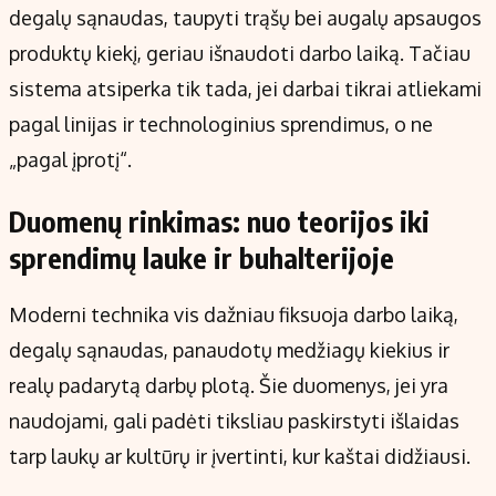
degalų sąnaudas, taupyti trąšų bei augalų apsaugos
produktų kiekį, geriau išnaudoti darbo laiką. Tačiau
sistema atsiperka tik tada, jei darbai tikrai atliekami
pagal linijas ir technologinius sprendimus, o ne
„pagal įprotį“.
Duomenų rinkimas: nuo teorijos iki
sprendimų lauke ir buhalterijoje
Moderni technika vis dažniau fiksuoja darbo laiką,
degalų sąnaudas, panaudotų medžiagų kiekius ir
realų padarytą darbų plotą. Šie duomenys, jei yra
naudojami, gali padėti tiksliau paskirstyti išlaidas
tarp laukų ar kultūrų ir įvertinti, kur kaštai didžiausi.