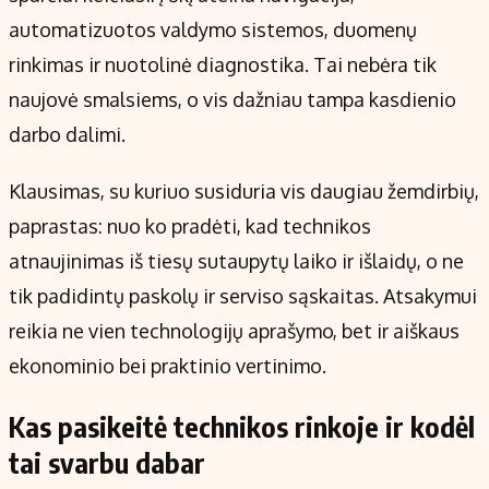
Kontaktai
automatizuotos valdymo sistemos, duomenų
Regionų naujienos
rinkimas ir nuotolinė diagnostika. Tai nebėra tik
Indėlių palūkanos
naujovė smalsiems, o vis dažniau tampa kasdienio
darbo dalimi.
Klausimas, su kuriuo susiduria vis daugiau žemdirbių,
paprastas: nuo ko pradėti, kad technikos
atnaujinimas iš tiesų sutaupytų laiko ir išlaidų, o ne
tik padidintų paskolų ir serviso sąskaitas. Atsakymui
reikia ne vien technologijų aprašymo, bet ir aiškaus
ekonominio bei praktinio vertinimo.
Kas pasikeitė technikos rinkoje ir kodėl
tai svarbu dabar