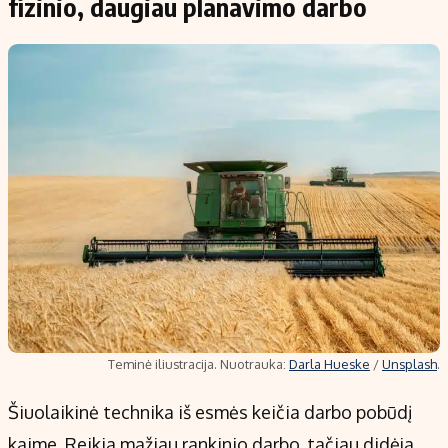
fizinio, daugiau planavimo darbo
Teminė iliustracija. Nuotrauka:
Darla Hueske
/
Unsplash
.
Šiuolaikinė technika iš esmės keičia darbo pobūdį
kaime. Reikia mažiau rankinio darbo, tačiau didėja