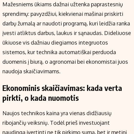
Mažesniems ūkiams dažnai užtenka paprastesnių
sprendimų: pavyzdžiui, kiekvienai mašinai priskirti
darbų žurnalą ar naudoti programą, kuri leidžia ranka
įvesti atliktus darbus, laukus ir sąnaudas. Dideliuose
ūkiuose vis dažniau diegiamos integruotos
sistemos, kur technika automatiškai perduoda
duomenis į biurą, o agronomai bei ekonomistai juos
naudoja skaičiavimams.
Ekonominis skaičiavimas: kada verta
pirkti, o kada nuomotis
Naujos technikos kaina yra vienas didžiausių
ribojančių veiksnių. Todėl prieš investuojant
naudinga įvertinti ne tik pirkimo sumą, bet ir metinį