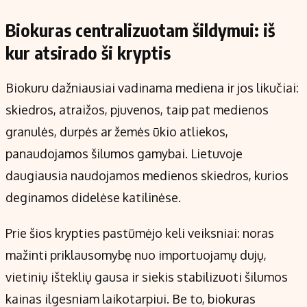
Biokuras centralizuotam šildymui: iš
kur atsirado ši kryptis
Biokuru dažniausiai vadinama mediena ir jos likučiai:
skiedros, atraižos, pjuvenos, taip pat medienos
granulės, durpės ar žemės ūkio atliekos,
panaudojamos šilumos gamybai. Lietuvoje
daugiausia naudojamos medienos skiedros, kurios
deginamos didelėse katilinėse.
Prie šios krypties pastūmėjo keli veiksniai: noras
mažinti priklausomybę nuo importuojamų dujų,
vietinių išteklių gausa ir siekis stabilizuoti šilumos
kainas ilgesniam laikotarpiui. Be to, biokuras