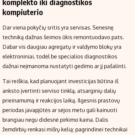
komplekto iki diagnostikos
kompiuterio
Dar viena pokyčių sritis yra servisas. Senesnę
techniką dažnas šeimos ūkis remontuodavo pats.
Dabar vis daugiau agregatų ir valdymo blokų yra
elektroniniai, todėl be specialios diagnostikos
dažnai neįmanoma nustatyti gedimo ar jį pašalinti.
Tai reiškia, kad planuojant investicijas būtina iš
anksto įvertinti serviso tinklą, atsarginių dalių
prieinamumą ir reakcijos laiką. Ilgesnis prastovų
periodas javapjūtės ar sėjos metu gali kainuoti
brangiau negu didesnė pirkimo kaina. Dalis
žemdirbių renkasi mišrų kelią: pagrindinei technikai