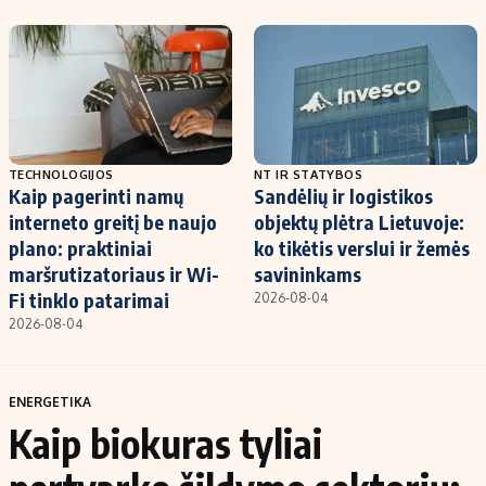
TECHNOLOGIJOS
NT IR STATYBOS
Kaip pagerinti namų
Sandėlių ir logistikos
interneto greitį be naujo
objektų plėtra Lietuvoje:
plano: praktiniai
ko tikėtis verslui ir žemės
maršrutizatoriaus ir Wi-
savininkams
Fi tinklo patarimai
2026-08-04
2026-08-04
ENERGETIKA
Kaip biokuras tyliai