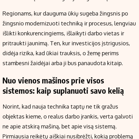
Regionams, kur dauguma ūkių sugeba žingsnis po
žingsnio modernizuoti techniką ir procesus, lengviau
išlikti konkurencingiems, išlaikyti darbo vietas ir
pritraukti jaunimą. Ten, kur investicijos įstrigusios,
didėja rizika, kad ūkiai trauksis, o žemę perims
stambesni žaidėjai arba ji bus panaudota kitaip.
Nuo vienos mašinos prie visos
sistemos: kaip suplanuoti savo kelią
Norint, kad nauja technika taptų ne tik gražus
objektas kieme, o realus darbo įrankis, verta galvoti
ne apie atskirą mašiną, bet apie visą sistemą.
Pirmiausia reikėtų aiškiai nusibrėžti, kokią problemą