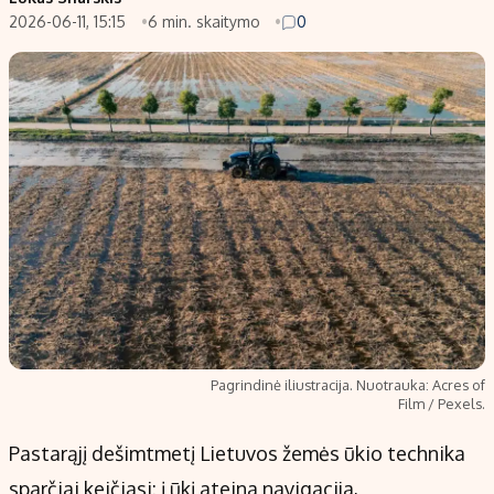
2026-06-11, 15:15
6 min. skaitymo
0
Populiarios temos
Titulinis
Investavimas
Nedarbo išmokos skaičiuoklė
Akcijų rinka
Indėliai
Saulės elektrinės
Indėlių skaičiuoklė
Kriptovaliutos
Būsto finansai
Infliacija
Įdomios naujienos
Migracija
Redakcija
Apie mus
Pagrindinė iliustracija. Nuotrauka: Acres of
Redakcijos politika
Film / Pexels.
Privatumo politika
Pastarąjį dešimtmetį Lietuvos žemės ūkio technika
Turinio žymėjimo taisyklės
sparčiai keičiasi: į ūkį ateina navigacija,