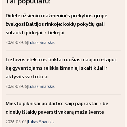
Tai populiaru:
Didelė užsienio mažmeninės prekybos grupė
žvalgosi Baltijos rinkoje: kokių pokyčių gali
sulaukti pirkėjai ir tiekėjai
2026-08-06
|
Lukas Snarskis
Lietuvos elektros tinklai ruošiasi naujam etapui:
ką gyventojams reiškia išmanieji skaitikliai ir
aktyvūs vartotojai
2026-08-06
|
Lukas Snarskis
Miesto piknikai po darbo: kaip paprastai ir be
didelių išlaidų paversti vakarą maža švente
2026-08-03
|
Lukas Snarskis