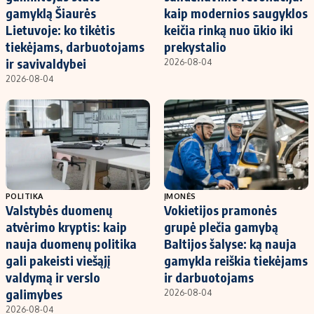
gamyklą Šiaurės
kaip modernios saugyklos
Lietuvoje: ko tikėtis
keičia rinką nuo ūkio iki
tiekėjams, darbuotojams
prekystalio
ir savivaldybei
2026-08-04
2026-08-04
POLITIKA
ĮMONĖS
Valstybės duomenų
Vokietijos pramonės
atvėrimo kryptis: kaip
grupė plečia gamybą
nauja duomenų politika
Baltijos šalyse: ką nauja
gali pakeisti viešąjį
gamykla reiškia tiekėjams
valdymą ir verslo
ir darbuotojams
galimybes
2026-08-04
2026-08-04