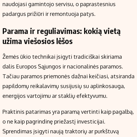
naudojasi gamintojo servisu, o paprastesnius
padargus prižiūri ir remontuoja patys.
Parama ir reguliavimas: kokią vietą
užima viešosios lėšos
Žemės ūkio technikai įsigyti tradiciškai skiriama
dalis Europos Sąjungos ir nacionalinės paramos.
Tačiau paramos priemonės dažnai keičiasi, atsiranda
papildomų reikalavimų susijusių su aplinkosauga,
energijos vartojimu ar staklių efektyvumu.
Praktinis patarimas yra paramą vertinti kaip pagalbą,
o ne kaip pagrindinę priežastį investicijai.
Sprendimas įsigyti naują traktorių ar purkštuvą