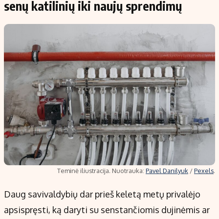
senų katilinių iki naujų sprendimų
Teminė iliustracija. Nuotrauka:
Pavel Danilyuk
/
Pexels
.
Daug savivaldybių dar prieš keletą metų privalėjo
apsispręsti, ką daryti su senstančiomis dujinėmis ar