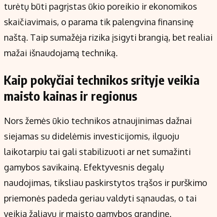
turėtų būti pagrįstas ūkio poreikio ir ekonomikos
skaičiavimais, o parama tik palengvina finansinę
naštą. Taip sumažėja rizika įsigyti brangią, bet realiai
mažai išnaudojamą techniką.
Kaip pokyčiai technikos srityje veikia
maisto kainas ir regionus
Nors žemės ūkio technikos atnaujinimas dažnai
siejamas su didelėmis investicijomis, ilguoju
laikotarpiu tai gali stabilizuoti ar net sumažinti
gamybos savikainą. Efektyvesnis degalų
naudojimas, tiksliau paskirstytos trąšos ir purškimo
priemonės padeda geriau valdyti sąnaudas, o tai
veikia žaliavų ir maisto gamybos grandinę.