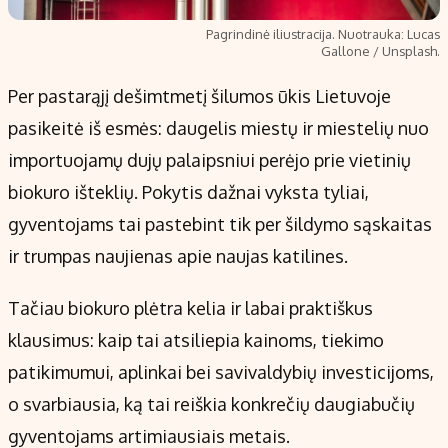
Pagrindinė iliustracija. Nuotrauka: Lucas
Gallone / Unsplash.
Per pastarąjį dešimtmetį šilumos ūkis Lietuvoje
pasikeitė iš esmės: daugelis miestų ir miestelių nuo
importuojamų dujų palaipsniui perėjo prie vietinių
biokuro išteklių. Pokytis dažnai vyksta tyliai,
gyventojams tai pastebint tik per šildymo sąskaitas
ir trumpas naujienas apie naujas katilines.
Tačiau biokuro plėtra kelia ir labai praktiškus
klausimus: kaip tai atsiliepia kainoms, tiekimo
patikimumui, aplinkai bei savivaldybių investicijoms,
o svarbiausia, ką tai reiškia konkrečių daugiabučių
gyventojams artimiausiais metais.