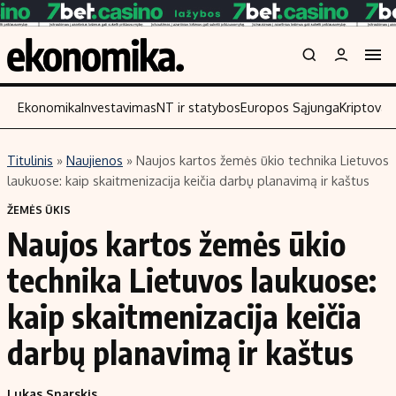
Ekonomika
Investavimas
NT ir statybos
Europos Sąjunga
Kriptoval
Titulinis
»
Naujienos
»
Naujos kartos žemės ūkio technika Lietuvos
Turinys
Skaitykite
laukuose: kaip skaitmenizacija keičia darbų planavimą ir kaštus
Naujienos
Finansai
ŽEMĖS ŪKIS
Naujos kartos žemės ūkio
Aplinka
Įmonės
Verslas
Žemės ūkis
technika Lietuvos laukuose:
Energetika
Technologijos
kaip skaitmenizacija keičia
Ekonomika
Laisvalaikis
darbų planavimą ir kaštus
Politika
NT ir statybos
Lukas Snarskis