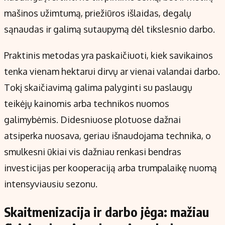
mašinos užimtumą, priežiūros išlaidas, degalų
sąnaudas ir galimą sutaupymą dėl tikslesnio darbo.
Praktinis metodas yra paskaičiuoti, kiek savikainos
tenka vienam hektarui dirvų ar vienai valandai darbo.
Tokį skaičiavimą galima palyginti su paslaugų
teikėjų kainomis arba technikos nuomos
galimybėmis. Didesniuose plotuose dažnai
atsiperka nuosava, geriau išnaudojama technika, o
smulkesni ūkiai vis dažniau renkasi bendras
investicijas per kooperaciją arba trumpalaikę nuomą
intensyviausiu sezonu.
Skaitmenizacija ir darbo jėga: mažiau