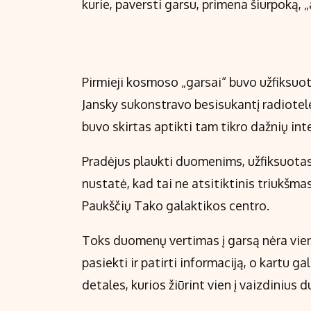
kurie, paversti garsu, primena šiurpoką, 
Pirmieji kosmoso „garsai“ buvo užfiksuo
Jansky sukonstravo besisukantį radiotele
buvo skirtas aptikti tam tikro dažnių int
Pradėjus plaukti duomenims, užfiksuotas
nustatė, kad tai ne atsitiktinis triukšmas
Paukščių Tako galaktikos centro.
Toks duomenų vertimas į garsą nėra vien 
pasiekti ir patirti informaciją, o kartu 
detales, kurios žiūrint vien į vaizdinius 