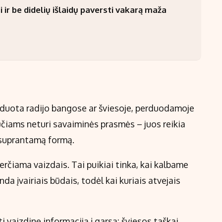
 ir be didelių išlaidų paversti vakarą maža
koduota radijo bangose ar šviesoje, perduodamoje
ūčiams neturi savaiminės prasmės – juos reikia
ms suprantamą formą.
rčiama vaizdais. Tai puikiai tinka, kai kalbame
a įvairiais būdais, todėl kai kuriais atvejais
 vaizdinę informaciją į garsą: šviesos taškai