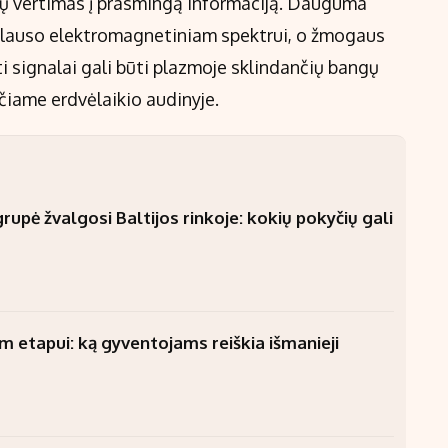
lų vertimas į prasmingą informaciją. Dauguma
iklauso elektromagnetiniam spektrui, o žmogaus
iti signalai gali būti plazmoje sklindančių bangų
ačiame erdvėlaikio audinyje.
upė žvalgosi Baltijos rinkoje: kokių pokyčių gali
am etapui: ką gyventojams reiškia išmanieji