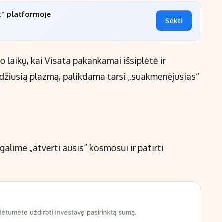
k“ platformoje
Sekti
o laikų, kai Visata pakankamai išsiplėtė ir
ildžiusią plazmą, palikdama tarsi „suakmenėjusias“
alime „atverti ausis“ kosmosui ir patirti