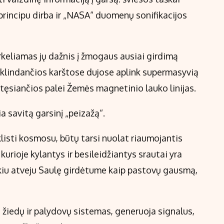
rincipu dirba ir „NASA“ duomenų sonifikacijos
keliamas jų dažnis į žmogaus ausiai girdimą
 sklindančios karštose dujose aplink supermasyvią
tęsiančios palei Žemės magnetinio lauko linijas.
 savitą garsinį „peizažą“.
sklisti kosmosu, būtų tarsi nuolat riaumojantis
 kurioje kylantys ir besileidžiantys srautai yra
okiu atveju Saulę girdėtume kaip pastovų gausmą,
s žiedų ir palydovų sistemas, generuoja signalus,