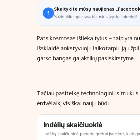
Skaitykite mūsų naujienas „Faceboo
Sužinokite apie svarbiausius įvykius pirmieji!
Pats kosmosas išlieka tylus – taip yra nu
išsklaidė ankstyvuoju laikotarpiu ją užp
garso bangas galaktikų pasiskirstyme.
Tačiau pasitelkę technologinius triukus g
erdvėlaikį visiškai nauju būdu.