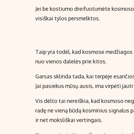
Jei be kostiumo dreifuotumėte kosmoso 
visiškai tylos persmelktos.
Taip yra todėl, kad kosmose medžiagos t
nuo vienos dalelės prie kitos.
Garsas sklinda tada, kai terpėje esančio
Jai pasiekus mūsų ausis, ima virpėti jau
Vis dėlto tai nereiškia, kad kosmoso neg
radę ne vieną būdą kosminius signalus pa
ir net moksliškai vertingais.