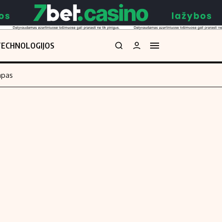
TECHNOLOGIJOS
mpas
Redakcija
kos skaičiuoklė
Apie mus
Redakcijos politika
uoklė
Privatumo politika
i
Turinio žymėjimo taisyklės
enos
Kontaktai
Regionų naujienos