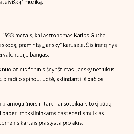
„ateivišką“ muziką.
ti 1933 metais, kai astronomas Karlas Guthe
skopą, pramintą „Jansky“ karusele. Šis įrenginys
ervalo radijo bangas.
 nuolatinis foninis šnypštimas. Jansky netrukus
, o radijo spinduliuotė, sklindanti iš pačios
pramoga (nors ir tai). Tai suteikia kitokį būdą
gali padėti mokslininkams pastebėti smulkias
duomenis kartais praslysta pro akis.