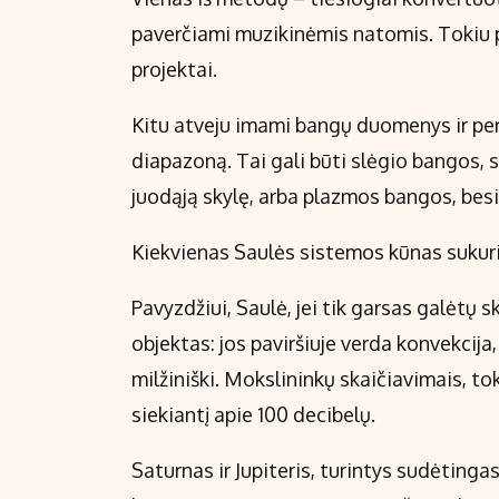
paverčiami muzikinėmis natomis. Tokiu p
projektai.
Kitu atveju imami bangų duomenys ir per
diapazoną. Tai gali būti slėgio bangos,
juodąją skylę, arba plazmos bangos, besi
Kiekvienas Saulės sistemos kūnas sukuria
Pavyzdžiui, Saulė, jei tik garsas galėtų 
objektas: jos paviršiuje verda konvekcija,
milžiniški. Mokslininkų skaičiavimais, t
siekiantį apie 100 decibelų.
Saturnas ir Jupiteris, turintys sudėtinga