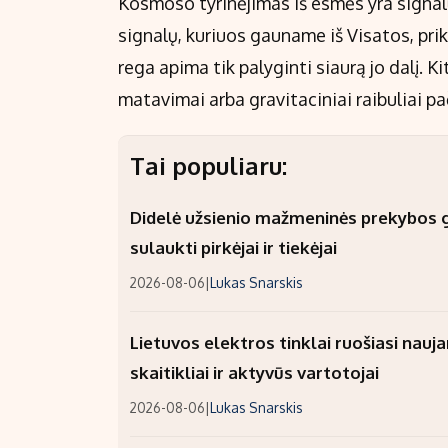
Kosmoso tyrinėjimas iš esmės yra signa
signalų, kuriuos gauname iš Visatos, pr
rega apima tik palyginti siaurą jo dalį. K
matavimai arba gravitaciniai raibuliai p
Tai populiaru:
Didelė užsienio mažmeninės prekybos gr
sulaukti pirkėjai ir tiekėjai
2026-08-06
|
Lukas Snarskis
Lietuvos elektros tinklai ruošiasi nauj
skaitikliai ir aktyvūs vartotojai
2026-08-06
|
Lukas Snarskis