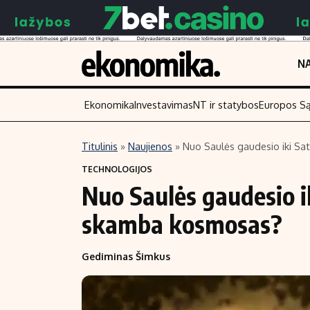
NA
Ekonomika
Investavimas
NT ir statybos
Europos S
Titulinis
»
Naujienos
»
Nuo Saulės gaudesio iki S
Turinys
Skaitykite
TECHNOLOGIJOS
Nuo Saulės gaudesio i
Naujienos
Finansai
Aplinka
Įmonės
skamba kosmosas?
Verslas
Žemės ūkis
Gediminas Šimkus
Energetika
Technologijos
Ekonomika
Laisvalaikis
Politika