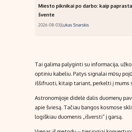
Miesto piknikai po darbo: kaip paprastai
švente
2026-08-03
|
Lukas Snarskis
Tai galima palyginti su informacija, už
optiniu kabeliu. Patys signalai mūsų poj
iššifruoti, kitaip tariant, perkelti į mu
Astronomijoje didelė dalis duomenų pave
apie šviesą. Tačiau bangos kosmose sklind
logiškiau duomenis „išversti“ į garsą.
Vienas iš metodų – tiesiogiai konvertuoti