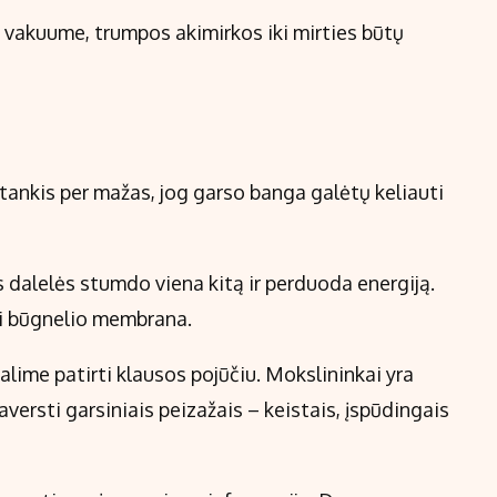
vakuume, trumpos akimirkos iki mirties būtų
ankis per mažas, jog garso banga galėtų keliauti
s dalelės stumdo viena kitą ir perduoda energiją.
tri būgnelio membrana.
alime patirti klausos pojūčiu. Mokslininkai yra
versti garsiniais peizažais – keistais, įspūdingais