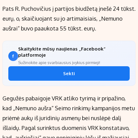
Pats R. Puchovičius į partijos biudžetą įnešė 24 tūkst.
eurų, o, skaičiuojant su jo artimaisiais, „Nemuno
aušrai“ buvo paaukota 55 tūkst. eurų.
Skaitykite mūsų naujienas „Facebook“
platformoje
Sužinokite apie svarbiausius įvykius pirmieji!
Sekti
Gegužės pabaigoje VRK atliko tyrimą ir pripažino,
kad „Nemuno aušra“ Seimo rinkimų kampanijos metu
priėmė aukų iš juridinių asmenų bei nuslėpė dalį
išlaidų. Pagal surinktus duomenis VRK konstatavo,
kad „aušriečiai“ gavo nepiniginių lėšų iš mažiausiai