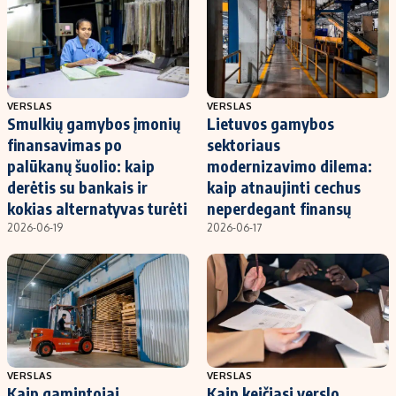
VERSLAS
VERSLAS
Smulkių gamybos įmonių
Lietuvos gamybos
finansavimas po
sektoriaus
palūkanų šuolio: kaip
modernizavimo dilema:
derėtis su bankais ir
kaip atnaujinti cechus
kokias alternatyvas turėti
neperdegant finansų
2026-06-19
2026-06-17
VERSLAS
VERSLAS
Kaip gamintojai
Kaip keičiasi verslo