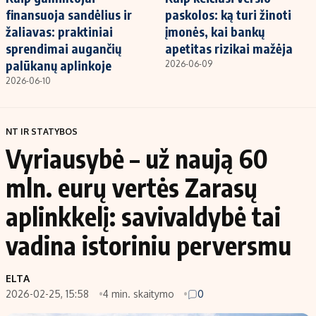
finansuoja sandėlius ir
paskolos: ką turi žinoti
žaliavas: praktiniai
įmonės, kai bankų
sprendimai augančių
apetitas rizikai mažėja
palūkanų aplinkoje
2026-06-09
2026-06-10
NT IR STATYBOS
Vyriausybė – už naują 60
mln. eurų vertės Zarasų
aplinkkelį: savivaldybė tai
vadina istoriniu perversmu
ELTA
2026-02-25, 15:58
4 min. skaitymo
0