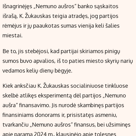
Išnagrinėjęs „Nemuno aušros“ banko sąskaitos
išrašą, K. Žukauskas teigia atradęs, jog partijos
rėmėjus ir jų paaukotas sumas vienija keli šalies
miestai.
Be to, jis stebėjosi, kad partijai skiriamos pinigų
sumos buvo apvalios, iš to paties miesto skyrių narių
vedamos kelių dienų bėgyje.
Kiek anksčiau K. Žukauskas socialiniuose tinkluose
skelbė atlikęs eksperimentą dėl partijos „Nemuno
aušra“ finansavimo. Jis nurodė skambinęs partijos
finansiniams donorams ir, prisistatęs asmeniu,
tvarkančiu „Nemuno aušros“ finansus, bei užsiminęs
apie paramą 2024 m., klausinėjo apie tolesnes