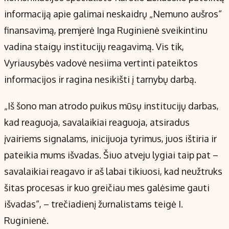
Kontaktai
informaciją apie galimai neskaidrų „Nemuno aušros“
Regionų naujienos
finansavimą, premjerė Inga Ruginienė sveikintinu
Indėlių palūkanos
vadina staigų institucijų reagavimą. Vis tik,
Vyriausybės vadovė nesiima vertinti pateiktos
informacijos ir ragina nesikišti į tarnybų darbą.
„Iš šono man atrodo puikus mūsų institucijų darbas,
kad reaguoja, savalaikiai reaguoja, atsiradus
įvairiems signalams, inicijuoja tyrimus, juos ištiria ir
pateikia mums išvadas. Šiuo atveju lygiai taip pat –
savalaikiai reagavo ir aš labai tikiuosi, kad neužtruks
šitas procesas ir kuo greičiau mes galėsime gauti
išvadas“, – trečiadienį žurnalistams teigė I.
Ruginienė.