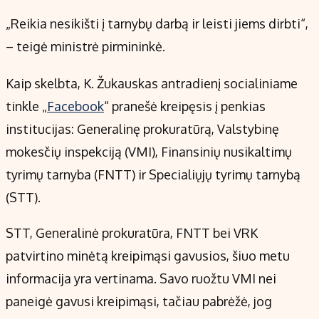
„Reikia nesikišti į tarnybų darbą ir leisti jiems dirbti“,
– teigė ministrė pirmininkė.
Kaip skelbta, K. Žukauskas antradienį socialiniame
tinkle „
Facebook
“ pranešė kreipęsis į penkias
institucijas: Generalinę prokuratūrą, Valstybinę
mokesčių inspekciją (VMI), Finansinių nusikaltimų
tyrimų tarnyba (FNTT) ir Specialiųjų tyrimų tarnybą
(STT).
STT, Generalinė prokuratūra, FNTT bei VRK
patvirtino minėtą kreipimąsi gavusios, šiuo metu
informacija yra vertinama. Savo ruožtu VMI nei
paneigė gavusi kreipimąsi, tačiau pabrėžė, jog