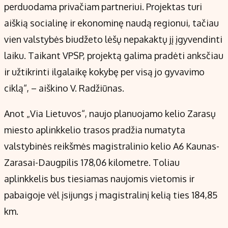
perduodama privačiam partneriui. Projektas turi
aiškią socialinę ir ekonominę naudą regionui, tačiau
vien valstybės biudžeto lėšų nepakaktų jį įgyvendinti
laiku. Taikant VPSP, projektą galima pradėti anksčiau
ir užtikrinti ilgalaikę kokybę per visą jo gyvavimo
ciklą“, – aiškino V. Radžiūnas.
Anot „Via Lietuvos“, naujo planuojamo kelio Zarasų
miesto aplinkkelio trasos pradžia numatyta
valstybinės reikšmės magistralinio kelio A6 Kaunas-
Zarasai-Daugpilis 178,06 kilometre. Toliau
aplinkkelis bus tiesiamas naujomis vietomis ir
pabaigoje vėl įsijungs į magistralinį kelią ties 184,85
km.