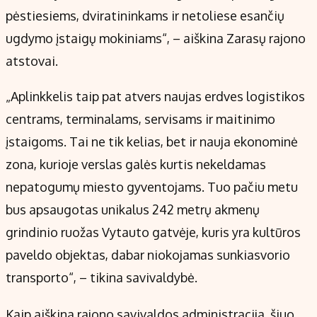
pėstiesiems, dviratininkams ir netoliese esančių
ugdymo įstaigų mokiniams“, – aiškina Zarasų rajono
atstovai.
„Aplinkkelis taip pat atvers naujas erdves logistikos
centrams, terminalams, servisams ir maitinimo
įstaigoms. Tai ne tik kelias, bet ir nauja ekonominė
zona, kurioje verslas galės kurtis nekeldamas
nepatogumų miesto gyventojams. Tuo pačiu metu
bus apsaugotas unikalus 242 metrų akmenų
grindinio ruožas Vytauto gatvėje, kuris yra kultūros
paveldo objektas, dabar niokojamas sunkiasvorio
transporto“, – tikina savivaldybė.
Kaip aiškina rajono savivaldos administracija, šiuo