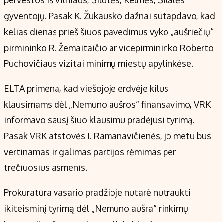
pervestos iš Vilniaus, Šilutės, Kelmės, Šilalės
gyventojų. Pasak K. Žukausko dažnai sutapdavo, kad
kelias dienas prieš šiuos pavedimus vyko „aušriečių“
pirmininko R. Žemaitaičio ar vicepirmininko Roberto
Puchovičiaus vizitai minimų miestų apylinkėse.
ELTA primena, kad viešojoje erdvėje kilus
klausimams dėl „Nemuno aušros“ finansavimo, VRK
informavo sausį šiuo klausimu pradėjusi tyrimą.
Pasak VRK atstovės I. Ramanavičienės, jo metu bus
vertinamas ir galimas partijos rėmimas per
trečiuosius asmenis.
Prokuratūra vasario pradžioje nutarė nutraukti
ikiteisminį tyrimą dėl „Nemuno aušra“ rinkimų