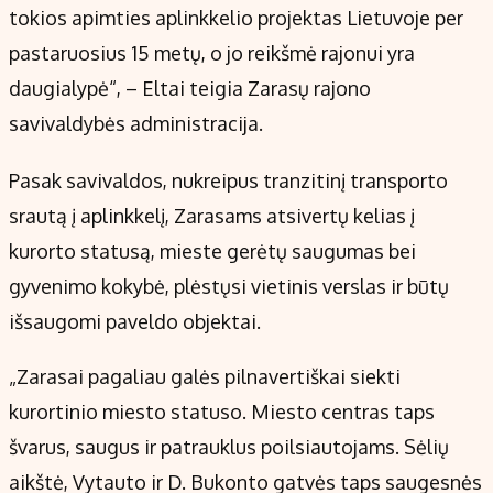
tokios apimties aplinkkelio projektas Lietuvoje per
pastaruosius 15 metų, o jo reikšmė rajonui yra
daugialypė“, – Eltai teigia Zarasų rajono
savivaldybės administracija.
Pasak savivaldos, nukreipus tranzitinį transporto
srautą į aplinkkelį, Zarasams atsivertų kelias į
kurorto statusą, mieste gerėtų saugumas bei
gyvenimo kokybė, plėstųsi vietinis verslas ir būtų
išsaugomi paveldo objektai.
„Zarasai pagaliau galės pilnavertiškai siekti
kurortinio miesto statuso. Miesto centras taps
švarus, saugus ir patrauklus poilsiautojams. Sėlių
aikštė, Vytauto ir D. Bukonto gatvės taps saugesnės