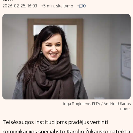
2026-02-25, 16:03
5 min. skaitymo
0
Populiarios temos
Titulinis
Investavimas
Nedarbo išmokos skaičiuoklė
Akcijų rinka
Indėliai
Saulės elektrinės
Indėlių skaičiuoklė
Kriptovaliutos
Būsto finansai
Infliacija
Įdomios naujienos
Migracija
Redakcija
Apie mus
Inga Ruginienė. ELTA / Andrius Ufartas
Redakcijos politika
nuotr.
Privatumo politika
Teisėsaugos institucijoms pradėjus vertinti
Turinio žymėjimo taisyklės
komunikacijos specialisto Karolio Žukausko pateiktą