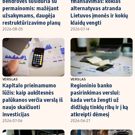
bendrovės susiduria su
finansavimas: kokias
permainomis: mažėjant
alternatyvas atranda
užsakymams, daugėja
Lietuvos įmonės ir kokių
restruktūrizavimo planų
klaidų vengti
2026-08-05
2026-07-14
VERSLAS
VERSLAS
Kapitalo prieinamumo
Regioninio banko
lūžis: kaip aukštesnės
pasirinkimas verslui:
palūkanos verčia verslą iš
kada verta žengti už
naujo skaičiuoti
didžiųjų tinklų ribų ir į ką
investicijas
atkreipti dėmesį
2026-07-06
2026-06-27