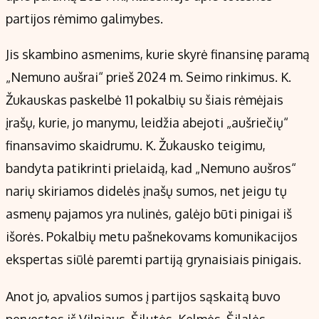
partijos rėmimo galimybes.
Jis skambino asmenims, kurie skyrė finansinę paramą
„Nemuno aušrai“ prieš 2024 m. Seimo rinkimus. K.
Žukauskas paskelbė 11 pokalbių su šiais rėmėjais
įrašų, kurie, jo manymu, leidžia abejoti „aušriečių“
finansavimo skaidrumu. K. Žukausko teigimu,
bandyta patikrinti prielaidą, kad „Nemuno aušros“
narių skiriamos didelės įnašų sumos, net jeigu tų
asmenų pajamos yra nulinės, galėjo būti pinigai iš
išorės. Pokalbių metu pašnekovams komunikacijos
ekspertas siūlė paremti partiją grynaisiais pinigais.
Anot jo, apvalios sumos į partijos sąskaitą buvo