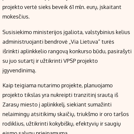
projekto vertė sieks beveik 61 mln. eurų, įskaitant
mokesčius.
Susisiekimo ministerijos įgaliota, valstybinius kelius
administruojanti bendrovė „Via Lietuva“ turės
išrinkti aplinkkelio rangovą konkurso būdu, pasirašyti
su juo sutartį ir užtikrinti VPSP projekto
įgyvendinimą.
Kaip teigiama nutarimo projekte, planuojamo
projekto tikslas yra nukreipti tranzitinį srautą iš
Zarasų miesto į aplinkkelį, siekiant sumažinti
nelaimingų atsitikimų skaičių, triukšmo ir oro taršos
rodiklius, užtikrinti kokybiškų, efektyvių ir saugių
eismo sąlygų prieinamumą.