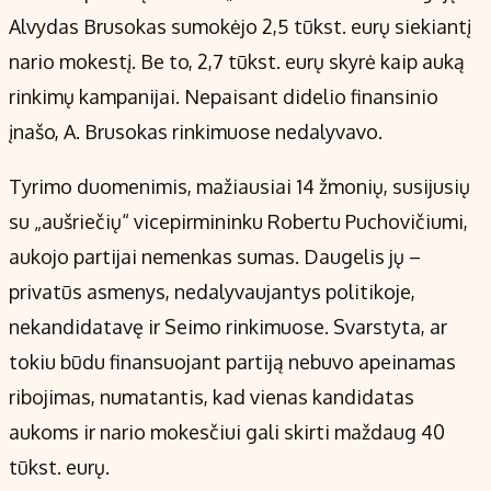
Alvydas Brusokas sumokėjo 2,5 tūkst. eurų siekiantį
nario mokestį. Be to, 2,7 tūkst. eurų skyrė kaip auką
rinkimų kampanijai. Nepaisant didelio finansinio
įnašo, A. Brusokas rinkimuose nedalyvavo.
Tyrimo duomenimis, mažiausiai 14 žmonių, susijusių
su „aušriečių“ vicepirmininku Robertu Puchovičiumi,
aukojo partijai nemenkas sumas. Daugelis jų –
privatūs asmenys, nedalyvaujantys politikoje,
nekandidatavę ir Seimo rinkimuose. Svarstyta, ar
tokiu būdu finansuojant partiją nebuvo apeinamas
ribojimas, numatantis, kad vienas kandidatas
aukoms ir nario mokesčiui gali skirti maždaug 40
tūkst. eurų.