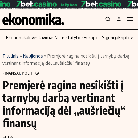
Ekonomika
Investavimas
NT ir statybos
Europos Sąjunga
Kriptoval
Titulinis
»
Naujienos
»
Premjerė ragina nesikišti į tarnybų darbą
Turinys
Skaitykite
vertinant informaciją dėl „aušriečių“ finansų
Naujienos
Finansai
FINANSAI
,
POLITIKA
Premjerė ragina nesikišti į
Aplinka
Įmonės
Verslas
Žemės ūkis
tarnybų darbą vertinant
Energetika
Technologijos
informaciją dėl „aušriečių“
Ekonomika
Laisvalaikis
finansų
Politika
NT ir statybos
ELTA