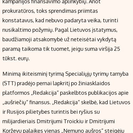
kampanijos finansavimo aplinkybių. Anot
prokuratūros, toks sprendimas priimtas
konstatavus, kad nebuvo padaryta veika, turinti
nusikaltimo požymių. Pagal Lietuvos įstatymus,
baudžiamoji atsakomybė už neteisėtai vykdytą
paramą taikoma tik tuomet, jeigu suma viršija 25
tūkst. eurų.
Minimą ikiteisminį tyrimą Specialiųjų tyrimų tarnyba
(STT) pradėjo pernai lapkritį po žiniasklaidos
platformos „Redakcija“ paskelbtos publikacijos apie
„aušriečių“ finansus. „Redakcija“ skelbė, kad Lietuvos
ir Rusijos pilietybes turintis bei ryšius su
milijardieriais Dmitrijumi Troickiu ir Dmitrijumi
Korževu palaikęs vienas „Nemuno aušros“ steigėjų