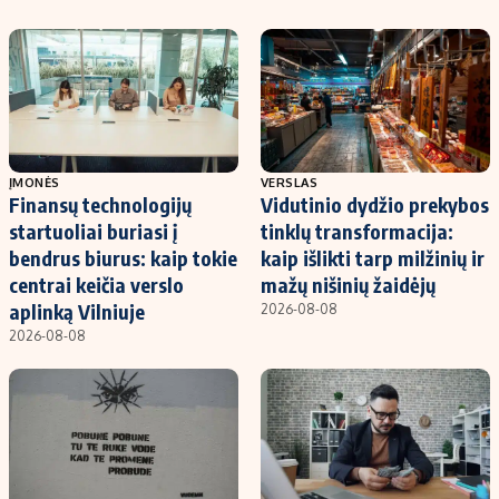
ĮMONĖS
VERSLAS
Finansų technologijų
Vidutinio dydžio prekybos
startuoliai buriasi į
tinklų transformacija:
bendrus biurus: kaip tokie
kaip išlikti tarp milžinių ir
centrai keičia verslo
mažų nišinių žaidėjų
aplinką Vilniuje
2026-08-08
2026-08-08