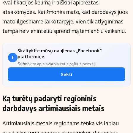
kvalifikacijos kėlimą ir aiškiai apibrėžtas
atsakomybes. Kai žmonės mato, kad darbdavys juos
mato ilgesniame laikotarpyje, vien tik atlyginimas
tampa ne vieninteliu sprendimą lemiančiu veiksniu.
Skaitykite mūsų naujienas „Facebook“
platformoje
Sužinokite apie svarbiausius įvykius pirmieji!
Sekti
Ką turėtų padaryti regioninis
darbdavys artimiausiais metais
Artimiausiais metais regionams tenka vis labiau
prisitaikyti prie bendros darbo rinkos dinamikos.