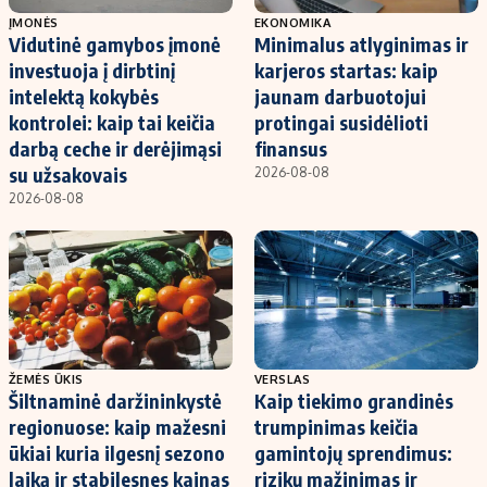
ĮMONĖS
EKONOMIKA
Vidutinė gamybos įmonė
Minimalus atlyginimas ir
investuoja į dirbtinį
karjeros startas: kaip
intelektą kokybės
jaunam darbuotojui
kontrolei: kaip tai keičia
protingai susidėlioti
darbą ceche ir derėjimąsi
finansus
su užsakovais
2026-08-08
2026-08-08
ŽEMĖS ŪKIS
VERSLAS
Šiltnaminė daržininkystė
Kaip tiekimo grandinės
regionuose: kaip mažesni
trumpinimas keičia
ūkiai kuria ilgesnį sezono
gamintojų sprendimus:
laiką ir stabilesnes kainas
rizikų mažinimas ir