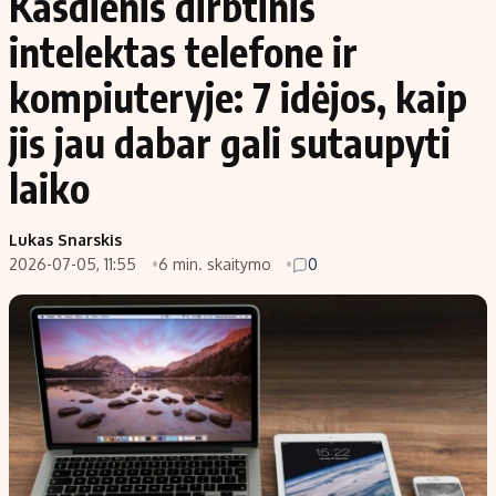
Kasdienis dirbtinis
intelektas telefone ir
kompiuteryje: 7 idėjos, kaip
jis jau dabar gali sutaupyti
laiko
Lukas Snarskis
2026-07-05, 11:55
6 min. skaitymo
0