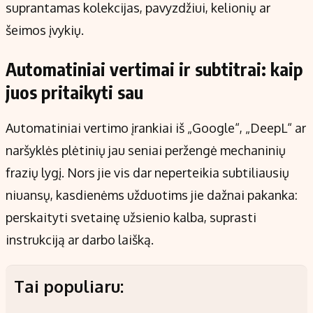
suprantamas kolekcijas, pavyzdžiui, kelionių ar
šeimos įvykių.
Automatiniai vertimai ir subtitrai: kaip
juos pritaikyti sau
Automatiniai vertimo įrankiai iš „Google“, „DeepL“ ar
naršyklės plėtinių jau seniai peržengė mechaninių
frazių lygį. Nors jie vis dar neperteikia subtiliausių
niuansų, kasdienėms užduotims jie dažnai pakanka:
perskaityti svetainę užsienio kalba, suprasti
instrukciją ar darbo laišką.
Tai populiaru: