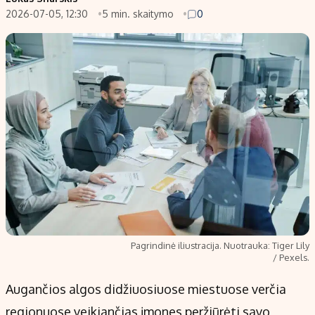
2026-07-05, 12:30
5 min. skaitymo
0
Populiarios temos
Titulinis
Investavimas
Nedarbo išmokos skaičiuoklė
Akcijų rinka
Indėliai
Saulės elektrinės
Indėlių skaičiuoklė
Kriptovaliutos
Būsto finansai
Infliacija
Įdomios naujienos
Migracija
Redakcija
Apie mus
Pagrindinė iliustracija. Nuotrauka: Tiger Lily
Redakcijos politika
/ Pexels.
Privatumo politika
Augančios algos didžiuosiuose miestuose verčia
Turinio žymėjimo taisyklės
regionuose veikiančias įmones peržiūrėti savo