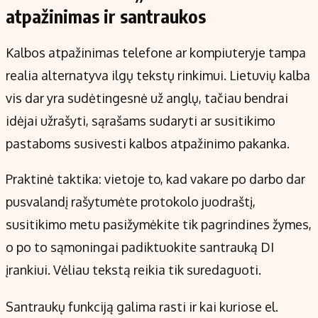
atpažinimas ir santraukos
Kalbos atpažinimas telefone ar kompiuteryje tampa
realia alternatyva ilgų tekstų rinkimui. Lietuvių kalba
vis dar yra sudėtingesnė už anglų, tačiau bendrai
idėjai užrašyti, sąrašams sudaryti ar susitikimo
pastaboms susivesti kalbos atpažinimo pakanka.
Praktinė taktika: vietoje to, kad vakare po darbo dar
pusvalandį rašytumėte protokolo juodraštį,
susitikimo metu pasižymėkite tik pagrindines žymes,
o po to sąmoningai padiktuokite santrauką DI
įrankiui. Vėliau tekstą reikia tik suredaguoti.
Santraukų funkciją galima rasti ir kai kuriose el.