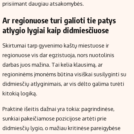
prisiimant daugiau atsakomybės.
Ar regionuose turi galioti tie patys
atlygio lygiai kaip didmiesčiuose
Skirtumai tarp gyvenimo kaštų miestuose ir
regionuose vis dar egzistuoja, nors nuotolinis
darbas juos mažina. Tai kelia klausimą, ar
regioninėms įmonėms būtina visiškai susilyginti su
didmiesčių atlyginimais, ar vis dėlto galima turėti
kitokią logiką.
Praktinė išeitis dažnai yra tokia: pagrindinėse,
sunkiai pakeičiamose pozicijose artėti prie
didmiesčių lygio, o mažiau kritinėse pareigybėse