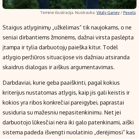
Teminė iliustracija. Nuotrauka:
Vitaly Gariev
/
Pexels
.
Staigus atlyginimų „užkėlimas“ tik naujokams, o ne
seniai dirbantiems žmonėms, dažnai virsta paslėpta
įtampa ir tylia darbuotojų paieška kitur. Todėl
atlygio peržiūros situacijose vis dažniau atsiranda
skaidrus dialogas ir aiškus argumentavimas.
Darbdaviai, kurie geba paaiškinti, pagal kokius
kriterijus nustatomas atlygis, kaip jis gali keistis ir
kokios yra ribos konkrečiai pareigybei, paprastai
susiduria su mažesniu nepasitenkinimu. Net jei
darbuotojo lūkesčiai nėra iki galo patenkinami, aiški
sistema padeda išvengti nuolatinio „derėjimosi“ kas