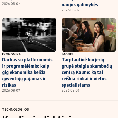
naujos galimybės
2026-08-07
2026-08-07
EKONOMIKA
ĮMONĖS
Darbas su platformomis
Tarptautinė kurjerių
ir programėlėmis: kaip
grupė steigia skambučių
gig ekonomika keičia
centrą Kaune: ką tai
gyventojų pajamas ir
reiškia rinkai ir vietos
rizikas
specialistams
2026-08-07
2026-08-07
TECHNOLOGIJOS