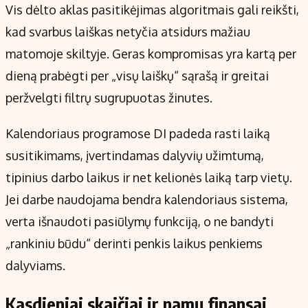
Vis dėlto aklas pasitikėjimas algoritmais gali reikšti,
kad svarbus laiškas netyčia atsidurs mažiau
matomoje skiltyje. Geras kompromisas yra kartą per
dieną prabėgti per „visų laiškų“ sąrašą ir greitai
peržvelgti filtrų sugrupuotas žinutes.
Kalendoriaus programose DI padeda rasti laiką
susitikimams, įvertindamas dalyvių užimtumą,
tipinius darbo laikus ir net kelionės laiką tarp vietų.
Jei darbe naudojama bendra kalendoriaus sistema,
verta išnaudoti pasiūlymų funkciją, o ne bandyti
„rankiniu būdu“ derinti penkis laikus penkiems
dalyviams.
Kasdieniai skaičiai ir namų finansai