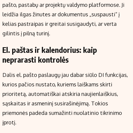
pašto, pastabų ar projektų valdymo platformose. Ji
leidžia ilgas žinutes ar dokumentus „suspausti“ į
kelias pastraipas ir greitai susigaudyti, ar verta
gilintis į pilną turinį.
El. paštas ir kalendorius: kaip
neprarasti kontrolės
Dalis el. pašto paslaugų jau dabar siūlo DI funkcijas,
kurios pačios nustato, kuriems laiškams skirti
prioritetą, automatiškai atskiria naujienlaiškius,
sąskaitas ir asmeninį susirašinėjimą. Tokios
priemonės padeda sumažinti nuolatinio tikrinimo
įprotį.