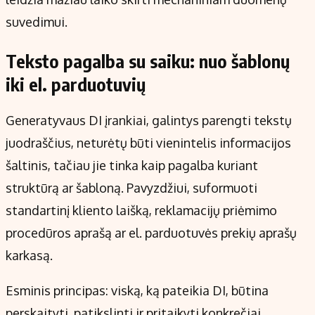
suvedimui.
Teksto pagalba su saiku: nuo šablonų
iki el. parduotuvių
Generatyvaus DI įrankiai, galintys parengti tekstų
juodraščius, neturėtų būti vienintelis informacijos
šaltinis, tačiau jie tinka kaip pagalba kuriant
struktūrą ar šabloną. Pavyzdžiui, suformuoti
standartinį kliento laišką, reklamacijų priėmimo
procedūros aprašą ar el. parduotuvės prekių aprašų
karkasą.
Esminis principas: viską, ką pateikia DI, būtina
perskaityti, patikslinti ir pritaikyti konkrečiai