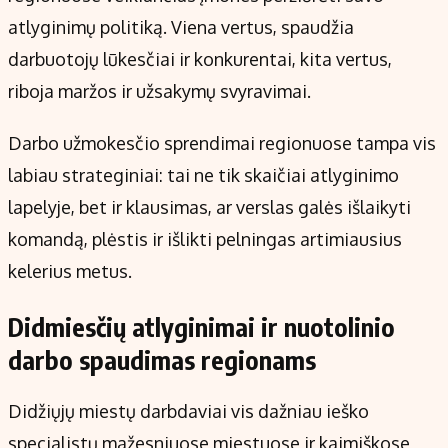
Kontaktai
atlyginimų politiką. Viena vertus, spaudžia
Regionų naujienos
darbuotojų lūkesčiai ir konkurentai, kita vertus,
Indėlių palūkanos
riboja maržos ir užsakymų svyravimai.
Darbo užmokesčio sprendimai regionuose tampa vis
labiau strateginiai: tai ne tik skaičiai atlyginimo
lapelyje, bet ir klausimas, ar verslas galės išlaikyti
komandą, plėstis ir išlikti pelningas artimiausius
kelerius metus.
Didmiesčių atlyginimai ir nuotolinio
darbo spaudimas regionams
Didžiųjų miestų darbdaviai vis dažniau ieško
specialistų mažesniuose miestuose ir kaimiškose