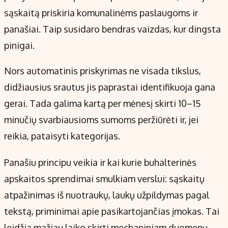
sąskaitą priskiria komunalinėms paslaugoms ir
panašiai. Taip susidaro bendras vaizdas, kur dingsta
pinigai.
Nors automatinis priskyrimas ne visada tikslus,
didžiausius srautus jis paprastai identifikuoja gana
gerai. Tada galima kartą per mėnesį skirti 10–15
minučių svarbiausioms sumoms peržiūrėti ir, jei
reikia, pataisyti kategorijas.
Panašiu principu veikia ir kai kurie buhalterinės
apskaitos sprendimai smulkiam verslui: sąskaitų
atpažinimas iš nuotraukų, laukų užpildymas pagal
tekstą, priminimai apie pasikartojančias įmokas. Tai
leidžia mažiau laiko skirti mechaniniam duomenų