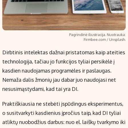
Pagrindinė iliustracija. Nuotrauka:
Firmbee.com / Unsplash.
Dirbtinis intelektas dažnai pristatomas kaip ateities
technologija, tačiau jo funkcijos tyliai persikėlė į
kasdien naudojamas programėles ir paslaugas.
Nemaža dalis žmonių jau dabar juo naudojasi net
nesusimąstydami, kad tai yra DI.
Praktiškiausia ne stebėti įspūdingus eksperimentus,
o susitvarkyti kasdienius įpročius taip, kad DI tyliai
atliktų nuobodžius darbus: nuo el. laiškų tvarkymo iki