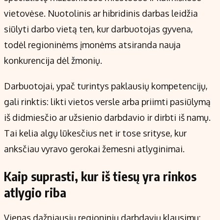
vietovėse. Nuotolinis ar hibridinis darbas leidžia
siūlyti darbo vietą ten, kur darbuotojas gyvena,
todėl regioninėms įmonėms atsiranda nauja
konkurencija dėl žmonių.
Darbuotojai, ypač turintys paklausių kompetencijų,
gali rinktis: likti vietos versle arba priimti pasiūlymą
iš didmiesčio ar užsienio darbdavio ir dirbti iš namų.
Tai kelia algų lūkesčius net ir tose srityse, kur
anksčiau vyravo gerokai žemesni atlyginimai.
Kaip suprasti, kur iš tiesų yra rinkos
atlygio riba
Vienas dažniausių regioninių darbdavių klausimų: