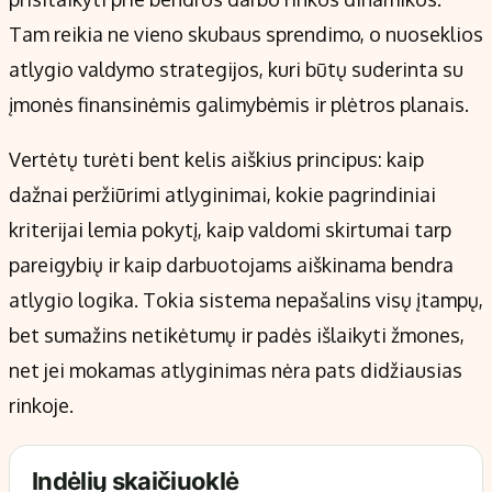
Tam reikia ne vieno skubaus sprendimo, o nuoseklios
atlygio valdymo strategijos, kuri būtų suderinta su
įmonės finansinėmis galimybėmis ir plėtros planais.
Vertėtų turėti bent kelis aiškius principus: kaip
dažnai peržiūrimi atlyginimai, kokie pagrindiniai
kriterijai lemia pokytį, kaip valdomi skirtumai tarp
pareigybių ir kaip darbuotojams aiškinama bendra
atlygio logika. Tokia sistema nepašalins visų įtampų,
bet sumažins netikėtumų ir padės išlaikyti žmones,
net jei mokamas atlyginimas nėra pats didžiausias
rinkoje.