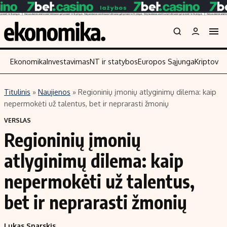
Ekonomika
Investavimas
NT ir statybos
Europos Sąjunga
Kriptoval
Titulinis
»
Naujienos
»
Regioninių įmonių atlyginimų dilema: kaip
Turinys
Skaitykite
nepermokėti už talentus, bet ir neprarasti žmonių
Naujienos
Finansai
VERSLAS
Regioninių įmonių
Aplinka
Įmonės
Verslas
Žemės ūkis
atlyginimų dilema: kaip
Energetika
Technologijos
nepermokėti už talentus,
Ekonomika
Laisvalaikis
bet ir neprarasti žmonių
Politika
NT ir statybos
Lukas Snarskis