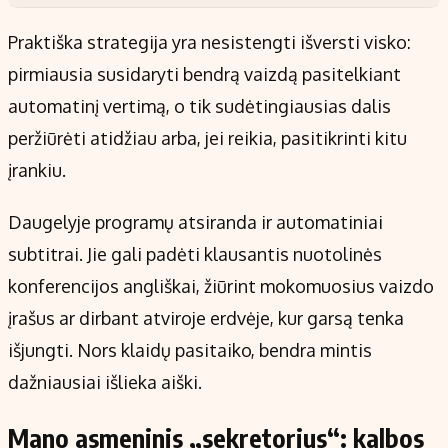
Praktiška strategija yra nesistengti išversti visko:
pirmiausia susidaryti bendrą vaizdą pasitelkiant
automatinį vertimą, o tik sudėtingiausias dalis
peržiūrėti atidžiau arba, jei reikia, pasitikrinti kitu
įrankiu.
Daugelyje programų atsiranda ir automatiniai
subtitrai. Jie gali padėti klausantis nuotolinės
konferencijos angliškai, žiūrint mokomuosius vaizdo
įrašus ar dirbant atviroje erdvėje, kur garsą tenka
išjungti. Nors klaidų pasitaiko, bendra mintis
dažniausiai išlieka aiški.
Mano asmeninis „sekretorius“: kalbos