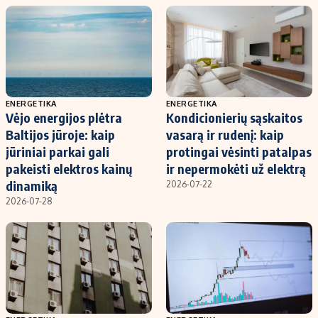
ENERGETIKA
ENERGETIKA
Vėjo energijos plėtra
Kondicionierių sąskaitos
Baltijos jūroje: kaip
vasarą ir rudenį: kaip
jūriniai parkai gali
protingai vėsinti patalpas
pakeisti elektros kainų
ir nepermokėti už elektrą
dinamiką
2026-07-22
2026-07-28