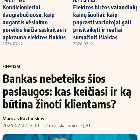
ENERGETIKA
ENERGETIKA
Kondicionieriai
Elektros biržos valandinių
daugiabučiuose: kaip
kainų šuoliai: kaip
augantis vėsinimo
paprasti vartotojai gali
poreikis keičia sąskaitas ir
prisitaikyti ir realiai
apkrauna elektros tinklus
sumažinti išlaidas
2026-07-22
2026-07-19
FINANSAI
Bankas nebeteiks šios
paslaugos: kas keičiasi ir ką
būtina žinoti klientams?
Mantas Kazlauskas
2026-02-02, 13:00
2 min. skaitymo
0