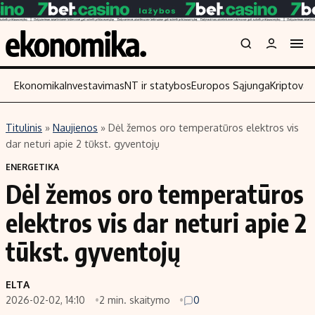
Ekonomika
Investavimas
NT ir statybos
Europos Sąjunga
Kriptoval
Titulinis
»
Naujienos
»
Dėl žemos oro temperatūros elektros vis
Turinys
Skaitykite
dar neturi apie 2 tūkst. gyventojų
Naujienos
Finansai
ENERGETIKA
Dėl žemos oro temperatūros
Aplinka
Įmonės
Verslas
Žemės ūkis
elektros vis dar neturi apie 2
Energetika
Technologijos
tūkst. gyventojų
Ekonomika
Laisvalaikis
Politika
ELTA
NT ir statybos
2026-02-02, 14:10
2 min. skaitymo
0