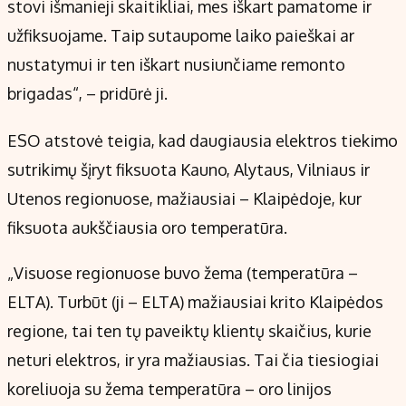
stovi išmanieji skaitikliai, mes iškart pamatome ir
užfiksuojame. Taip sutaupome laiko paieškai ar
nustatymui ir ten iškart nusiunčiame remonto
brigadas“, – pridūrė ji.
ESO atstovė teigia, kad daugiausia elektros tiekimo
sutrikimų šįryt fiksuota Kauno, Alytaus, Vilniaus ir
Utenos regionuose, mažiausiai – Klaipėdoje, kur
fiksuota aukščiausia oro temperatūra.
„Visuose regionuose buvo žema (temperatūra –
ELTA). Turbūt (ji – ELTA) mažiausiai krito Klaipėdos
regione, tai ten tų paveiktų klientų skaičius, kurie
neturi elektros, ir yra mažiausias. Tai čia tiesiogiai
koreliuoja su žema temperatūra – oro linijos