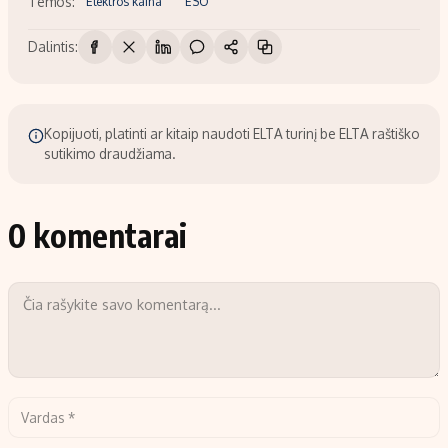
Temos:
Elektros kaina
ESO
Dalintis:
Kopijuoti, platinti ar kitaip naudoti ELTA turinį be ELTA raštiško
sutikimo draudžiama.
0 komentarai