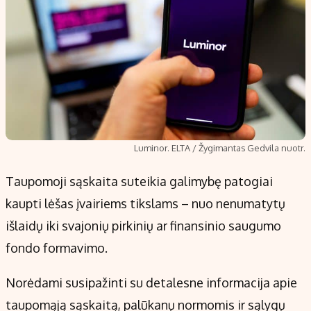
Luminor. ELTA / Žygimantas Gedvila nuotr.
Taupomoji sąskaita suteikia galimybę patogiai
kaupti lėšas įvairiems tikslams – nuo nenumatytų
išlaidų iki svajonių pirkinių ar finansinio saugumo
fondo formavimo.
Norėdami susipažinti su detalesne informacija apie
taupomąją sąskaitą, palūkanų normomis ir sąlygų