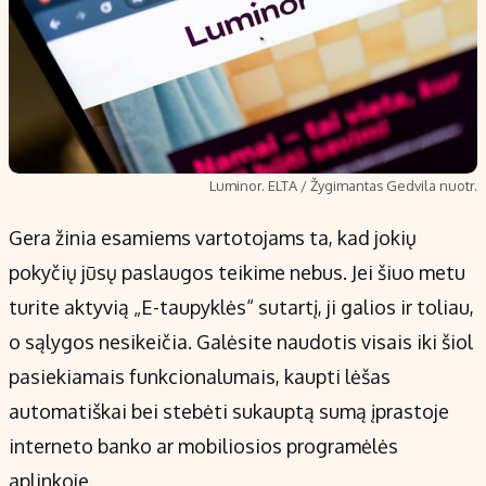
Luminor. ELTA / Žygimantas Gedvila nuotr.
Gera žinia esamiems vartotojams ta, kad jokių
pokyčių jūsų paslaugos teikime nebus. Jei šiuo metu
turite aktyvią „E-taupyklės“ sutartį, ji galios ir toliau,
o sąlygos nesikeičia. Galėsite naudotis visais iki šiol
pasiekiamais funkcionalumais, kaupti lėšas
automatiškai bei stebėti sukauptą sumą įprastoje
interneto banko ar mobiliosios programėlės
aplinkoje.