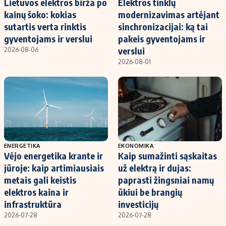
Lietuvos elektros birža po
Elektros tinklų
kainų šoko: kokias
modernizavimas artėjant
sutartis verta rinktis
sinchronizacijai: ką tai
gyventojams ir verslui
pakeis gyventojams ir
verslui
2026-08-06
2026-08-01
ENERGETIKA
EKONOMIKA
Vėjo energetika krante ir
Kaip sumažinti sąskaitas
jūroje: kaip artimiausiais
už elektrą ir dujas:
metais gali keistis
paprasti žingsniai namų
elektros kaina ir
ūkiui be brangių
infrastruktūra
investicijų
2026-07-28
2026-07-28