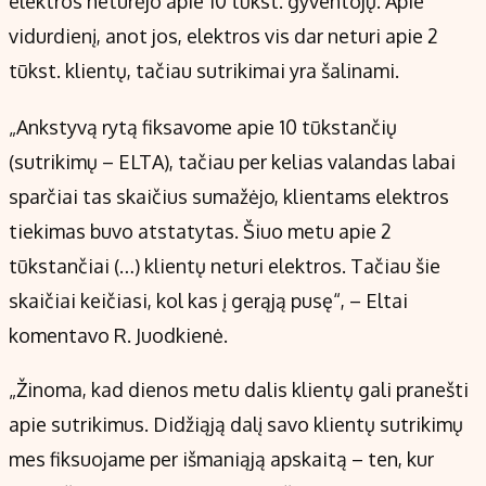
elektros neturėjo apie 10 tūkst. gyventojų. Apie
Kontaktai
vidurdienį, anot jos, elektros vis dar neturi apie 2
Regionų naujienos
tūkst. klientų, tačiau sutrikimai yra šalinami.
Indėlių palūkanos
„Ankstyvą rytą fiksavome apie 10 tūkstančių
(sutrikimų – ELTA), tačiau per kelias valandas labai
sparčiai tas skaičius sumažėjo, klientams elektros
tiekimas buvo atstatytas. Šiuo metu apie 2
tūkstančiai (…) klientų neturi elektros. Tačiau šie
skaičiai keičiasi, kol kas į gerąją pusę“, – Eltai
komentavo R. Juodkienė.
„Žinoma, kad dienos metu dalis klientų gali pranešti
apie sutrikimus. Didžiąją dalį savo klientų sutrikimų
mes fiksuojame per išmaniąją apskaitą – ten, kur