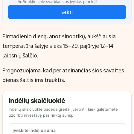
Sužinokite apie svarbiausius įvykius pirmieji!
Sekti
Pirmadienio dieną, anot sinoptikų, aukščiausia
temperatūra šalyje sieks 15–20, pajūryje 12–14
laipsnių šalčio.
Prognozuojama, kad per ateinančias šios savaitės
dienas šaltis ims trauktis.