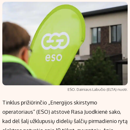
Populiarios temos
Titulinis
Investavimas
Nedarbo išmokos skaičiuoklė
Akcijų rinka
Indėliai
Saulės elektrinės
Indėlių skaičiuoklė
Kriptovaliutos
Būsto finansai
Infliacija
Įdomios naujienos
Migracija
Redakcija
ESO. Dainiaus Labučio (ELTA) nuotr.
Apie mus
Tinklus prižiūrinčio „Energijos skirstymo
Redakcijos politika
operatoriaus“ (ESO) atstovė Rasa Juodkienė sako,
Privatumo politika
kad dėl šalį užklupusių didelių šalčių pirmadienio rytą
Turinio žymėjimo taisyklės