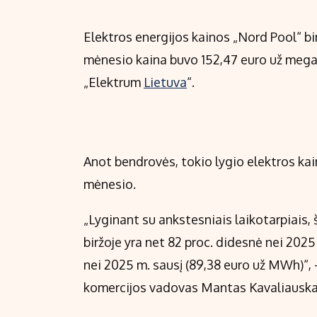
Elektros energijos kainos „Nord Pool“ bi
mėnesio kaina buvo 152,47 euro už meg
„Elektrum
Lietuva
“.
Anot bendrovės, tokio lygio elektros ka
mėnesio.
„Lyginant su ankstesniais laikotarpiais
biržoje yra net 82 proc. didesnė nei 202
nei 2025 m. sausį (89,38 euro už MWh)“,
komercijos vadovas Mantas Kavaliausk