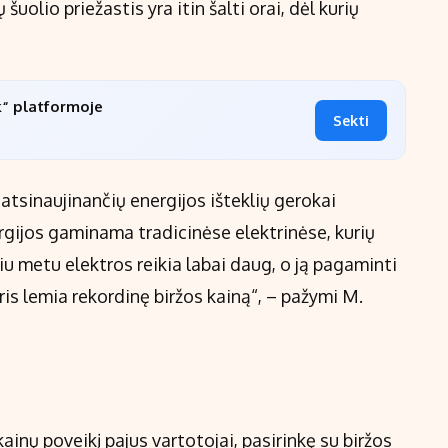
uolio priežastis yra itin šalti orai, dėl kurių
k“ platformoje
Sekti
atsinaujinančių energijos išteklių gerokai
ergijos gaminama tradicinėse elektrinėse, kurių
u metu elektros reikia labai daug, o ją pagaminti
ris lemia rekordinę biržos kainą“, – pažymi M.
inų poveikį pajus vartotojai, pasirinkę su biržos