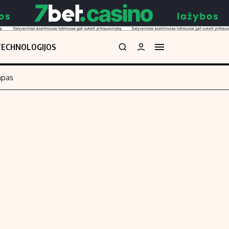
TECHNOLOGIJOS
mpas
Redakcija
kos skaičiuoklė
Apie mus
Redakcijos politika
uoklė
Privatumo politika
i
Turinio žymėjimo taisyklės
enos
Kontaktai
Regionų naujienos