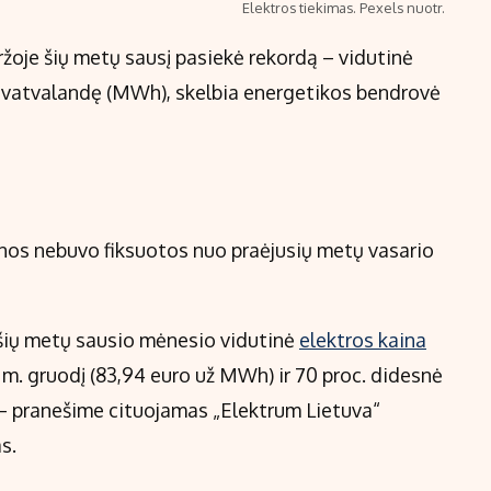
Elektros tiekimas. Pexels nuotr.
ržoje šių metų sausį pasiekė rekordą – vidutinė
avatvalandę (MWh), skelbia energetikos bendrovė
inos nebuvo fiksuotos nuo praėjusių metų vasario
, šių metų sausio mėnesio vidutinė
elektros kaina
5 m. gruodį (83,94 euro už MWh) ir 70 proc. didesnė
 – pranešime cituojamas „Elektrum Lietuva“
as.