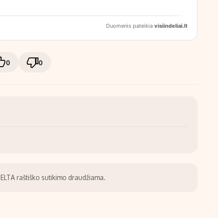
0
0
be ELTA raštiško sutikimo draudžiama.