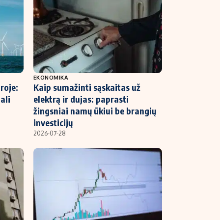
EKONOMIKA
roje:
Kaip sumažinti sąskaitas už
ali
elektrą ir dujas: paprasti
žingsniai namų ūkiui be brangių
investicijų
2026-07-28