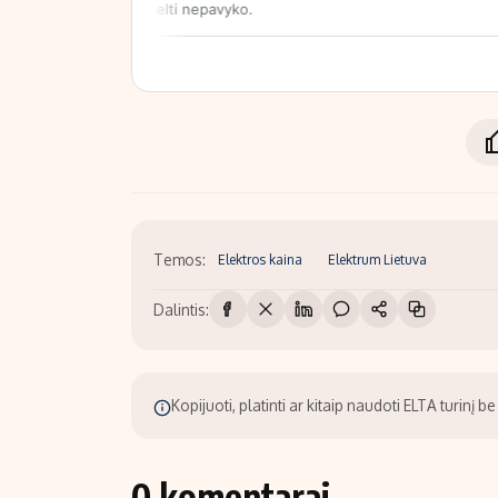
Temos:
Elektros kaina
Elektrum Lietuva
Dalintis:
Kopijuoti, platinti ar kitaip naudoti ELTA turinį 
0 komentarai