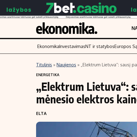
NA
Ekonomika
Investavimas
NT ir statybos
Europos S
Titulinis
»
Naujienos
»
„Elektrum Lietuva“: sausį p
Turinys
Skaitykite
ENERGETIKA
„Elektrum Lietuva“: s
Naujienos
Finansai
Aplinka
Įmonės
mėnesio elektros kai
Verslas
Žemės ūkis
ELTA
Energetika
Technologijos
Ekonomika
Laisvalaikis
Politika