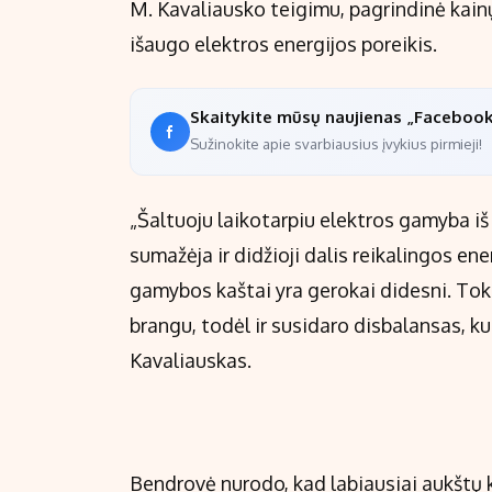
M. Kavaliausko teigimu, pagrindinė kainų š
išaugo elektros energijos poreikis.
Skaitykite mūsų naujienas „Faceboo
Sužinokite apie svarbiausius įvykius pirmieji!
„Šaltuoju laikotarpiu elektros gamyba iš 
sumažėja ir didžioji dalis reikalingos en
gamybos kaštai yra gerokai didesni. Toki
brangu, todėl ir susidaro disbalansas, ku
Kavaliauskas.
Bendrovė nurodo, kad labiausiai aukštų ka