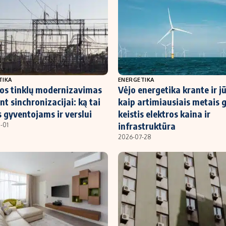
TIKA
ENERGETIKA
ros tinklų modernizavimas
Vėjo energetika krante ir jū
nt sinchronizacijai: ką tai
kaip artimiausiais metais g
 gyventojams ir verslui
keistis elektros kaina ir
infrastruktūra
-01
2026-07-28