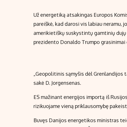
Už energetiką atsakingas Europos Komis
pareiškė, kad darosi vis labiau neramu,
amerikietiškų suskystintų gamtinių dujų 
prezidento Donaldo Trumpo grasinimai 
„Geopolitinis sąmyšis dėl Grenlandijos t
sakė D. Jorgensenas.
ES mažinant energijos importą iš Rusijos,
rizikuojame vieną priklausomybę pakeisti 
Buvęs Danijos energetikos ministras teig