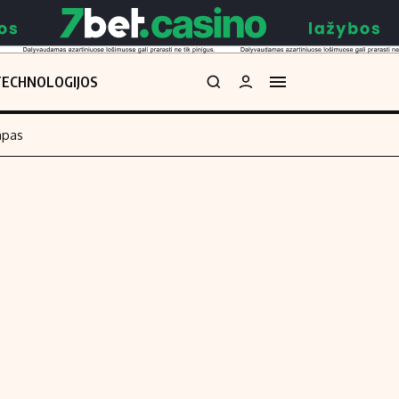
TECHNOLOGIJOS
mpas
Redakcija
kos skaičiuoklė
Apie mus
Redakcijos politika
uoklė
Privatumo politika
i
Turinio žymėjimo taisyklės
enos
Kontaktai
Regionų naujienos