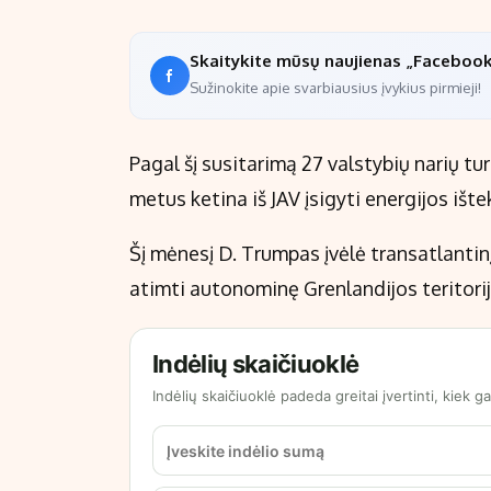
Skaitykite mūsų naujienas „Faceboo
Sužinokite apie svarbiausius įvykius pirmieji!
Pagal šį susitarimą 27 valstybių narių tu
metus ketina iš JAV įsigyti energijos ište
Šį mėnesį D. Trumpas įvėlė transatlantinį
atimti autonominę Grenlandijos teritorij