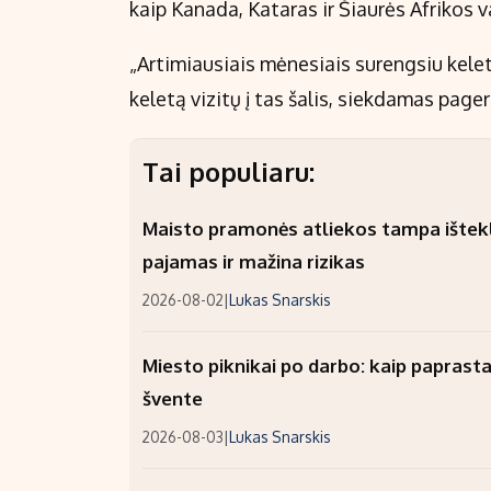
kaip Kanada, Kataras ir Šiaurės Afrikos v
„Artimiausiais mėnesiais surengsiu keletą
keletą vizitų į tas šalis, siekdamas pager
Tai populiaru:
Maisto pramonės atliekos tampa ištekli
pajamas ir mažina rizikas
2026-08-02
|
Lukas Snarskis
Miesto piknikai po darbo: kaip paprastai
švente
2026-08-03
|
Lukas Snarskis