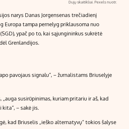
Dujų skaitikliai. Pexels nuotr.
ijos narys Danas Jorgensenas trečiadienį
 jog Europa tampa pernelyg priklausoma nuo
(SGD), ypač po to, kai sąjungininkus sukrėtė
dėl Grenlandijos.
apo pavojaus signalu“, – žurnalistams Briuselyje
 „auga susirūpinimas, kuriam pritariu ir aš, kad
kita“, – sakė jis.
ė, kad Briuselis „ieško alternatyvų“ tokios šalyse