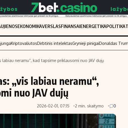
UJIENOS
EKONOMIKA
VERSLAS
FINANSAI
ENERGETIKA
POLITIKA
ąjunga
Kriptovaliutos
Dirbtinis intelektas
Grynieji pinigai
Donaldas Tru
s labiau neramu“, kad tapsime priklausomi nuo JAV dujų
Populiarios temos
Titulinis
s: „vis labiau neramu“,
Investavimas
Nedarbo išmo
Akcijų rinka
Indėliai
omi nuo JAV dujų
Saulės elektrinės
Indėlių skaiči
2026-02-01, 07:15
2 min. skaitymo
0
Kriptovaliutos
Būsto finansa
Infliacija
Įdomios nauji
Migracija