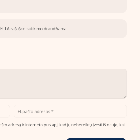
be ELTA raštiško sutikimo draudžiama.
što adresą ir interneto puslapį, kad jų nebereiktų įvesti iš naujo, kai