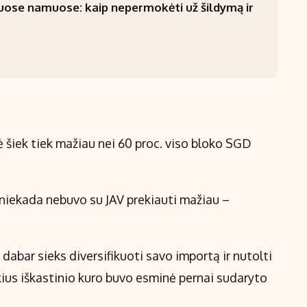
uose namuose: kaip nepermokėti už šildymą ir
 šiek tiek mažiau nei 60 proc. viso bloko SGD
 niekada nebuvo su JAV prekiauti mažiau –
 dabar sieks diversifikuoti savo importą ir nutolti
ekius iškastinio kuro buvo esminė pernai sudaryto