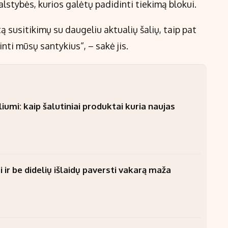
alstybės, kurios galėtų padidinti tiekimą blokui.
 susitikimų su daugeliu aktualių šalių, taip pat
inti mūsų santykius“, – sakė jis.
umi: kaip šalutiniai produktai kuria naujas
 ir be didelių išlaidų paversti vakarą maža