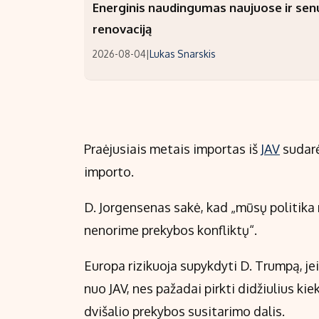
Energinis naudingumas naujuose ir sen
renovaciją
2026-08-04
|
Lukas Snarskis
Praėjusiais metais importas iš
JAV
sudarė
importo.
D. Jorgensenas sakė, kad „mūsų politika
nenorime prekybos konfliktų“.
Europa rizikuoja supykdyti D. Trumpą, jei
nuo JAV, nes pažadai pirkti didžiulius ki
dvišalio prekybos susitarimo dalis.