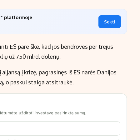
k“ platformoje
Sekti
rinti ES pareiškė, kad jos bendrovės per trejus
klių už 750 mlrd. dolerių.
 aljansą į krizę, pagrasinęs iš ES narės Danijos
ą, o paskui staiga atsitraukė.