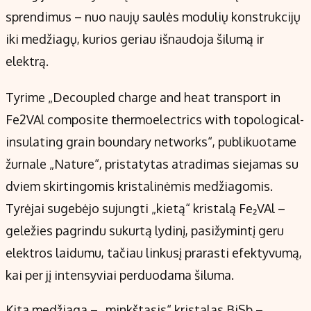
sprendimus – nuo naujų saulės modulių konstrukcijų
iki medžiagų, kurios geriau išnaudoja šilumą ir
elektrą.
Tyrime „Decoupled charge and heat transport in
Fe2VAl composite thermoelectrics with topological-
insulating grain boundary networks“, publikuotame
žurnale „Nature“, pristatytas atradimas siejamas su
dviem skirtingomis kristalinėmis medžiagomis.
Tyrėjai sugebėjo sujungti „kietą“ kristalą Fe₂VAl –
geležies pagrindu sukurtą lydinį, pasižymintį geru
elektros laidumu, tačiau linkusį prarasti efektyvumą,
kai per jį intensyviai perduodama šiluma.
Kita medžiaga – „minkštasis“ kristalas BiSb –