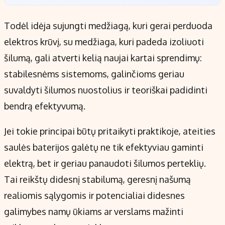
Todėl idėja sujungti medžiagą, kuri gerai perduoda
elektros krūvį, su medžiaga, kuri padeda izoliuoti
šilumą, gali atverti kelią naujai kartai sprendimų:
stabilesnėms sistemoms, galinčioms geriau
suvaldyti šilumos nuostolius ir teoriškai padidinti
bendrą efektyvumą.
Jei tokie principai būtų pritaikyti praktikoje, ateities
saulės baterijos galėtų ne tik efektyviau gaminti
elektrą, bet ir geriau panaudoti šilumos perteklių.
Tai reikštų didesnį stabilumą, geresnį našumą
realiomis sąlygomis ir potencialiai didesnes
galimybes namų ūkiams ar verslams mažinti