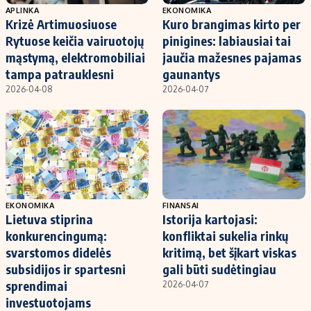
APLINKA
EKONOMIKA
Krizė Artimuosiuose
Kuro brangimas kirto per
Rytuose keičia vairuotojų
pinigines: labiausiai tai
mąstymą, elektromobiliai
jaučia mažesnes pajamas
tampa patrauklesni
gaunantys
2026-04-08
2026-04-07
EKONOMIKA
FINANSAI
Lietuva stiprina
Istorija kartojasi:
konkurencingumą:
konfliktai sukelia rinkų
svarstomos didelės
kritimą, bet šįkart viskas
subsidijos ir spartesni
gali būti sudėtingiau
sprendimai
2026-04-07
investuotojams