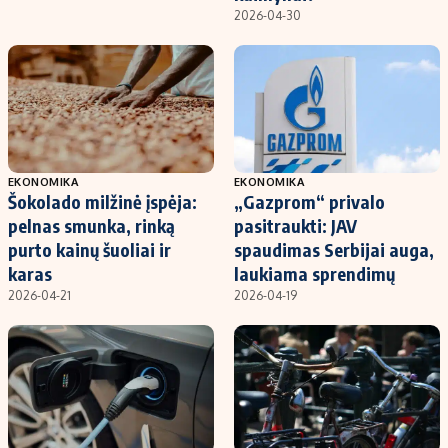
2026-04-30
EKONOMIKA
EKONOMIKA
Šokolado milžinė įspėja:
„Gazprom“ privalo
pelnas smunka, rinką
pasitraukti: JAV
purto kainų šuoliai ir
spaudimas Serbijai auga,
karas
laukiama sprendimų
2026-04-21
2026-04-19