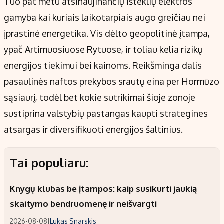
Tuo pat metu atsinaujinančių išteklių elektros
gamyba kai kuriais laikotarpiais augo greičiau nei
įprastinė energetika. Vis dėlto geopolitinė įtampa,
ypač Artimuosiuose Rytuose, ir toliau kelia rizikų
energijos tiekimui bei kainoms. Reikšminga dalis
pasaulinės naftos prekybos srautų eina per Hormūzo
sąsiaurį, todėl bet kokie sutrikimai šioje zonoje
sustiprina valstybių pastangas kaupti strategines
atsargas ir diversifikuoti energijos šaltinius.
Tai populiaru:
Knygų klubas be įtampos: kaip susikurti jaukią
skaitymo bendruomenę ir neišvargti
2026-08-08
|
Lukas Snarskis