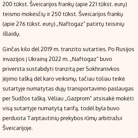
200 tūkst. Šveicarijos frankų (apie 221 tūkst. eurų)
teismo mokesčių ir 250 tūkst. Šveicarijos frankų
(apie 276 tūkst. eurų) „Naftogaz“ patirtų teisinių
išlaidų.
Ginčas kilo dėl 2019 m. tranzito sutarties. Po Rusijos
invazijos į Ukrainą 2022 m. „Naftogaz“ buvo
priversta sustabdyti tranzitą per Sokhranivkos
įėjimo tašką dėl karo veiksmų, tačiau toliau teikė
sutartyje numatytas dujų transportavimo paslaugas
per Sudžos tašką. Vėliau „Gazprom“ atsisakė mokėti
visą sutartyje numatytą tarifą, todėl byla buvo
perduota Tarptautinių prekybos rūmų arbitražui
Šveicarijoje.