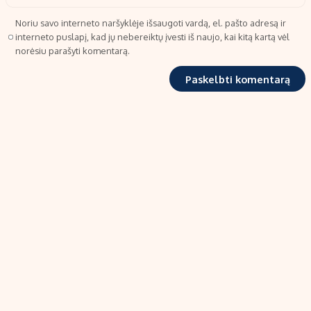
Noriu savo interneto naršyklėje išsaugoti vardą, el. pašto adresą ir
interneto puslapį, kad jų nebereiktų įvesti iš naujo, kai kitą kartą vėl
norėsiu parašyti komentarą.
TIPRO, UAB
Kalvarijų g. 99A-33, LT-08219 Vilnius