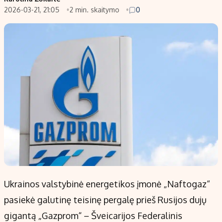
2026-03-21, 21:05
2 min. skaitymo
0
Populiarios temos
Titulinis
Investavimas
Nedarbo išmokos skaičiuoklė
Akcijų rinka
Indėliai
Saulės elektrinės
Indėlių skaičiuoklė
Kriptovaliutos
Būsto finansai
Infliacija
Įdomios naujienos
Migracija
Redakcija
Apie mus
Redakcijos politika
Ukrainos valstybinė energetikos įmonė „Naftogaz“
Privatumo politika
pasiekė galutinę teisinę pergalę prieš Rusijos dujų
Turinio žymėjimo taisyklės
gigantą „Gazprom“ – Šveicarijos Federalinis