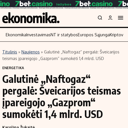
Ekonomika
Investavimas
NT ir statybos
Europos Sąjunga
Kriptoval
Titulinis
»
Naujienos
»
Galutinė „Naftogaz“ pergalė: Šveicarijos
Turinys
Skaitykite
teismas įpareigojo „Gazprom“ sumokėti 1,4 mlrd. USD
Naujienos
Finansai
ENERGETIKA
Galutinė „Naftogaz“
Aplinka
Įmonės
Verslas
Žemės ūkis
pergalė: Šveicarijos teismas
Energetika
Technologijos
įpareigojo „Gazprom“
Ekonomika
Laisvalaikis
sumokėti 1,4 mlrd. USD
Politika
NT ir statybos
Karolina Žukaitė