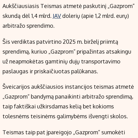
Kontaktai
Aukščiausiasis Teismas atmetė paskutinį „Gazprom“
Regionų naujienos
skundą dėl 1,4 mlrd.
JAV
dolerių (apie 1,2 mlrd. eurų)
Indėlių palūkanos
arbitražo sprendimo.
Šis verdiktas patvirtino 2025 m. birželį priimtą
sprendimą, kuriuo „Gazprom“ pripažintas atsakingu
už neapmokėtas gamtinių dujų transportavimo
paslaugas ir priskaičiuotas palūkanas.
Šveicarijos aukščiausios instancijos teismas atmetė
„Gazprom“ bandymą panaikinti arbitražo sprendimą,
taip faktiškai užkirsdamas kelią bet kokioms
tolesnėms teisinėms galimybėms išvengti skolos.
Teismas taip pat įpareigojo „Gazprom“ sumokėti