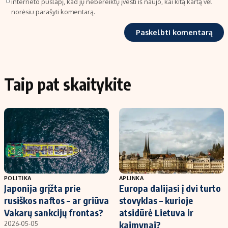
interneto puslapį, kad jų nebereiktų įvesti iš naujo, kai kitą kartą vėl
norėsiu parašyti komentarą.
Taip pat skaitykite
POLITIKA
APLINKA
Japonija grįžta prie
Europa dalijasi į dvi turto
rusiškos naftos – ar griūva
stovyklas – kurioje
Vakarų sankcijų frontas?
atsidūrė Lietuva ir
kaimynai?
2026-05-05