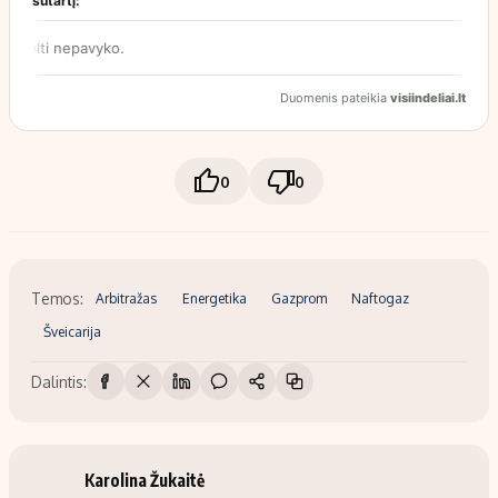
0
0
Temos:
Arbitražas
Energetika
Gazprom
Naftogaz
Šveicarija
Dalintis:
Karolina Žukaitė