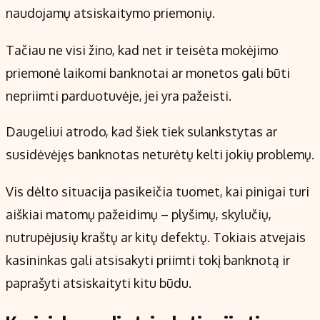
Kontaktai
naudojamų atsiskaitymo priemonių.
Regionų naujienos
Tačiau ne visi žino, kad net ir teisėta mokėjimo
Indėlių palūkanos
priemonė laikomi banknotai ar monetos gali būti
nepriimti parduotuvėje, jei yra pažeisti.
Daugeliui atrodo, kad šiek tiek sulankstytas ar
susidėvėjęs banknotas neturėtų kelti jokių problemų.
Vis dėlto situacija pasikeičia tuomet, kai pinigai turi
aiškiai matomų pažeidimų – plyšimų, skylučių,
nutrupėjusių kraštų ar kitų defektų. Tokiais atvejais
kasininkas gali atsisakyti priimti tokį banknotą ir
paprašyti atsiskaityti kitu būdu.