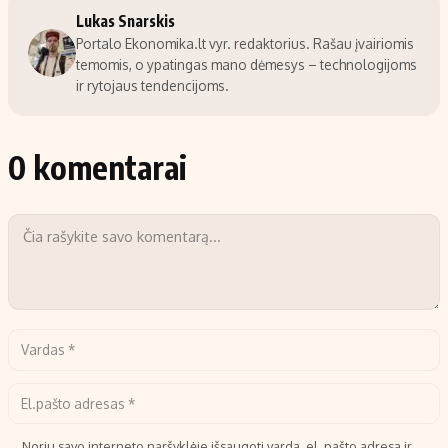
Lukas Snarskis
Portalo Ekonomika.lt vyr. redaktorius. Rašau įvairiomis
temomis, o ypatingas mano dėmesys – technologijoms
ir rytojaus tendencijoms.
0 komentarai
Noriu savo interneto naršyklėje išsaugoti vardą, el. pašto adresą ir