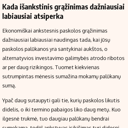
Kada išankstinis grąžinimas dažniausiai
labiausiai atsiperka
Ekonomiškai ankstesnis paskolos grąžinimas
dažniausiai labiausiai naudingas tada, kai jūsų
paskolos palūkanos yra santykinai aukštos, o
alternatyvios investavimo galimybės atrodo ribotos
ar per daug rizikingos. Tuomet kiekvienas
sutrumpintas mėnesis sumažina mokamų palūkanų
sumą.
Ypač daug sutaupyti gali tie, kurių paskolos likutis
didelis, o iki termino pabaigos liko daug metų. Kuo
ilgesnė trukmė, tuo daugiau palūkanų bendrai
sumokama, todėl ankstyvas įsikišimas turi didesnį