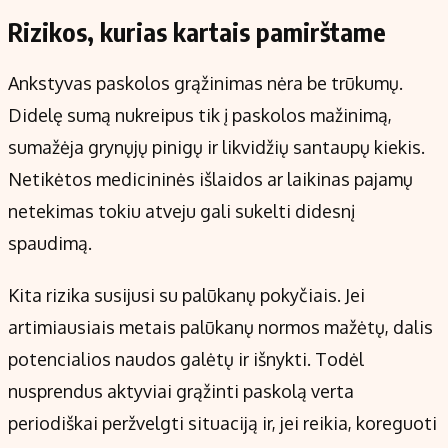
Rizikos, kurias kartais pamirštame
Ankstyvas paskolos grąžinimas nėra be trūkumų.
Didelę sumą nukreipus tik į paskolos mažinimą,
sumažėja grynųjų pinigų ir likvidžių santaupų kiekis.
Netikėtos medicininės išlaidos ar laikinas pajamų
netekimas tokiu atveju gali sukelti didesnį
spaudimą.
Kita rizika susijusi su palūkanų pokyčiais. Jei
artimiausiais metais palūkanų normos mažėtų, dalis
potencialios naudos galėtų ir išnykti. Todėl
nusprendus aktyviai grąžinti paskolą verta
periodiškai peržvelgti situaciją ir, jei reikia, koreguoti