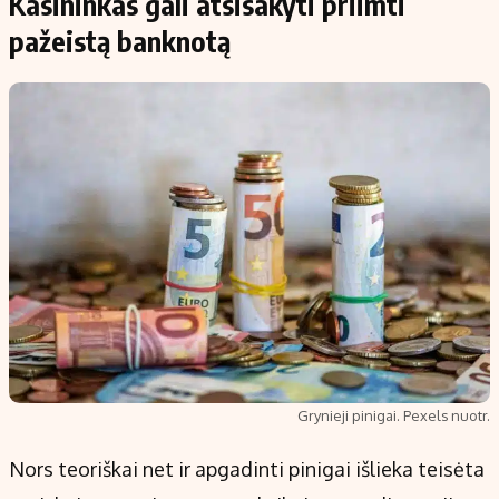
Kasininkas gali atsisakyti priimti
pažeistą banknotą
Grynieji pinigai. Pexels nuotr.
Nors teoriškai net ir apgadinti pinigai išlieka teisėta