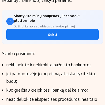
nebandyti banknotų taisyti patiems.
Skaitykite mūsų naujienas „Facebook“
platformoje
Sužinokite apie svarbiausius įvykius pirmieji!
Sekti
Svarbu prisiminti:
neklijuokite ir nekirpkite pažeisto banknoto;
jei parduotuvėje jo nepriima, atsiskaitykite kitu
būdu;
kuo greičiau kreipkitės į banką dėl keitimo;
neatidėliokite ekspertizės procedūros, nes taip