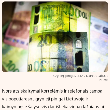
Populiarios temos
Titulinis
Investavimas
Nedarbo išmokos skaičiuoklė
Akcijų rinka
Indėliai
Saulės elektrinės
Indėlių skaičiuoklė
Kriptovaliutos
Būsto finansai
Infliacija
Įdomios naujienos
Migracija
Redakcija
Grynieji pinigai. ELTA / Dainius Labutis
nuotr.
Apie mus
Redakcijos politika
Nors atsiskaitymai kortelėmis ir telefonais tampa
Privatumo politika
vis populiaresni, grynieji pinigai Lietuvoje ir
Turinio žymėjimo taisyklės
kaimyninėse šalyse vis dar išlieka viena dažniausiai