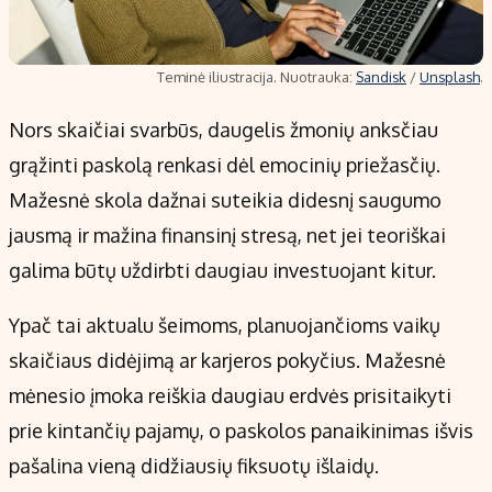
Teminė iliustracija. Nuotrauka:
Sandisk
/
Unsplash
.
Nors skaičiai svarbūs, daugelis žmonių anksčiau
grąžinti paskolą renkasi dėl emocinių priežasčių.
Mažesnė skola dažnai suteikia didesnį saugumo
jausmą ir mažina finansinį stresą, net jei teoriškai
galima būtų uždirbti daugiau investuojant kitur.
Ypač tai aktualu šeimoms, planuojančioms vaikų
skaičiaus didėjimą ar karjeros pokyčius. Mažesnė
mėnesio įmoka reiškia daugiau erdvės prisitaikyti
prie kintančių pajamų, o paskolos panaikinimas išvis
pašalina vieną didžiausių fiksuotų išlaidų.