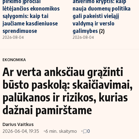
pirkimo įpročiai
atvėrimo kryptis: kaip
lėtėjančios ekonomikos
nauja duomenų politika
sąlygomis: kaip tai
gali pakeisti viešąjį
jaučiame kasdieniuose
valdymą ir verslo
sprendimuose
galimybes
(2)
2026-08-04
2026-08-04
EKONOMIKA
Ar verta anksčiau grąžinti
būsto paskolą: skaičiavimai,
palūkanos ir rizikos, kurias
dažnai pamirštame
Darius Vaitkus
2026-06-04, 19:35
6 min. skaitymo
0