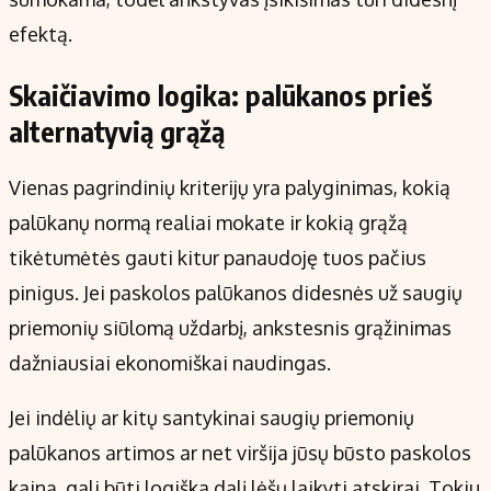
efektą.
Skaičiavimo logika: palūkanos prieš
alternatyvią grąžą
Vienas pagrindinių kriterijų yra palyginimas, kokią
palūkanų normą realiai mokate ir kokią grąžą
tikėtumėtės gauti kitur panaudoję tuos pačius
pinigus. Jei paskolos palūkanos didesnės už saugių
priemonių siūlomą uždarbį, ankstesnis grąžinimas
dažniausiai ekonomiškai naudingas.
Jei indėlių ar kitų santykinai saugių priemonių
palūkanos artimos ar net viršija jūsų būsto paskolos
kainą, gali būti logiška dalį lėšų laikyti atskirai. Tokiu