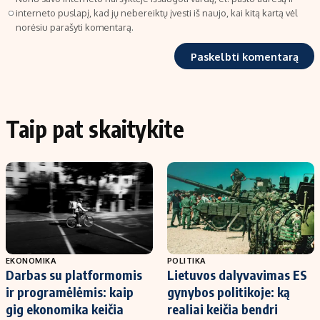
interneto puslapį, kad jų nebereiktų įvesti iš naujo, kai kitą kartą vėl
norėsiu parašyti komentarą.
Taip pat skaitykite
EKONOMIKA
POLITIKA
Darbas su platformomis
Lietuvos dalyvavimas ES
ir programėlėmis: kaip
gynybos politikoje: ką
gig ekonomika keičia
realiai keičia bendri