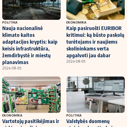
POLITIKA
EKONOMIKA
Nauja nacionalinė
Kaip pasiruošti EURIBOR
klimato kaitos
kritimui: ką būsto paskolų
adaptacijos kryptis: kaip
turėtojams ir naujiems
keisis infrastruktūra,
skolininkams verta
žemdirbystė ir miestų
apgalvoti jau dabar
planavimas
2026-08-05
2026-08-05
EKONOMIKA
POLITIKA
Vartotojų pasitikėjimas ir
Valstybės duomenų