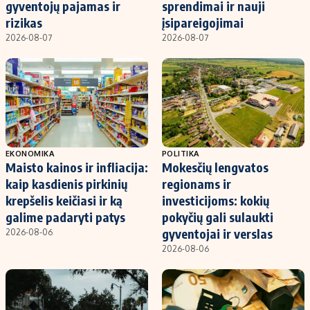
gyventojų pajamas ir
sprendimai ir nauji
rizikas
įsipareigojimai
2026-08-07
2026-08-07
EKONOMIKA
POLITIKA
Maisto kainos ir infliacija:
Mokesčių lengvatos
kaip kasdienis pirkinių
regionams ir
krepšelis keičiasi ir ką
investicijoms: kokių
galime padaryti patys
pokyčių gali sulaukti
gyventojai ir verslas
2026-08-06
2026-08-06