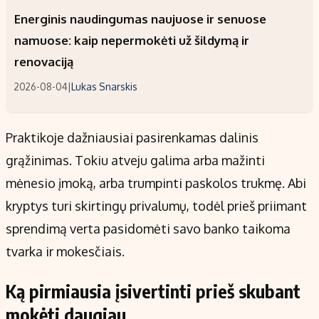
Energinis naudingumas naujuose ir senuose
namuose: kaip nepermokėti už šildymą ir
renovaciją
2026-08-04
|
Lukas Snarskis
Praktikoje dažniausiai pasirenkamas dalinis
grąžinimas. Tokiu atveju galima arba mažinti
mėnesio įmoką, arba trumpinti paskolos trukmę. Abi
kryptys turi skirtingų privalumų, todėl prieš priimant
sprendimą verta pasidomėti savo banko taikoma
tvarka ir mokesčiais.
Ką pirmiausia įsivertinti prieš skubant
mokėti daugiau