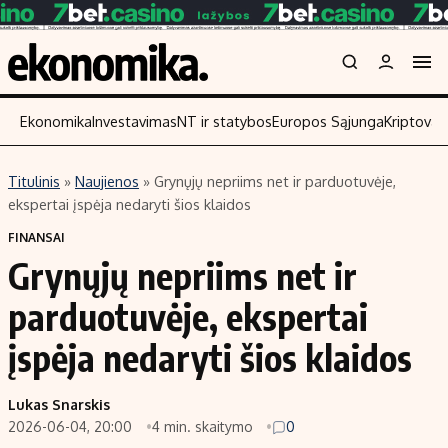
Ekonomika
Investavimas
NT ir statybos
Europos Sąjunga
Kriptoval
Titulinis
»
Naujienos
»
Grynųjų nepriims net ir parduotuvėje,
Turinys
Skaitykite
ekspertai įspėja nedaryti šios klaidos
Naujienos
Finansai
FINANSAI
Grynųjų nepriims net ir
Aplinka
Įmonės
Verslas
Žemės ūkis
parduotuvėje, ekspertai
Energetika
Technologijos
įspėja nedaryti šios klaidos
Ekonomika
Laisvalaikis
Politika
Lukas Snarskis
NT ir statybos
2026-06-04, 20:00
4 min. skaitymo
0