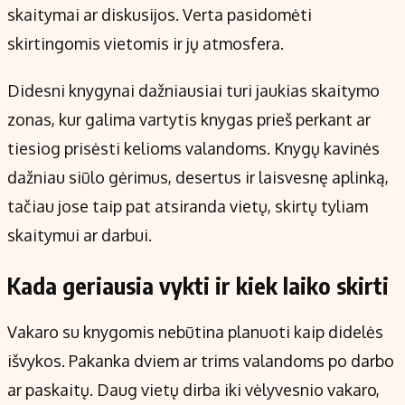
skaitymai ar diskusijos. Verta pasidomėti
skirtingomis vietomis ir jų atmosfera.
Didesni knygynai dažniausiai turi jaukias skaitymo
zonas, kur galima vartytis knygas prieš perkant ar
tiesiog prisėsti kelioms valandoms. Knygų kavinės
dažniau siūlo gėrimus, desertus ir laisvesnę aplinką,
tačiau jose taip pat atsiranda vietų, skirtų tyliam
skaitymui ar darbui.
Kada geriausia vykti ir kiek laiko skirti
Vakaro su knygomis nebūtina planuoti kaip didelės
išvykos. Pakanka dviem ar trims valandoms po darbo
ar paskaitų. Daug vietų dirba iki vėlyvesnio vakaro,