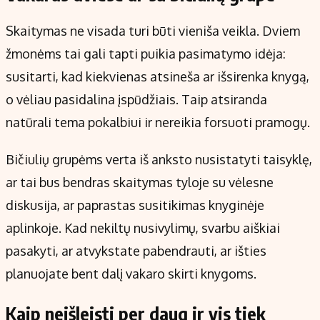
Skaitymas ne visada turi būti vieniša veikla. Dviem
žmonėms tai gali tapti puikia pasimatymo idėja:
susitarti, kad kiekvienas atsineša ar išsirenka knygą,
o vėliau pasidalina įspūdžiais. Taip atsiranda
natūrali tema pokalbiui ir nereikia forsuoti pramogų.
Bičiulių grupėms verta iš anksto nusistatyti taisyklę,
ar tai bus bendras skaitymas tyloje su vėlesne
diskusija, ar paprastas susitikimas knyginėje
aplinkoje. Kad nekiltų nusivylimų, svarbu aiškiai
pasakyti, ar atvykstate pabendrauti, ar išties
planuojate bent dalį vakaro skirti knygoms.
Kaip neišleisti per daug ir vis tiek