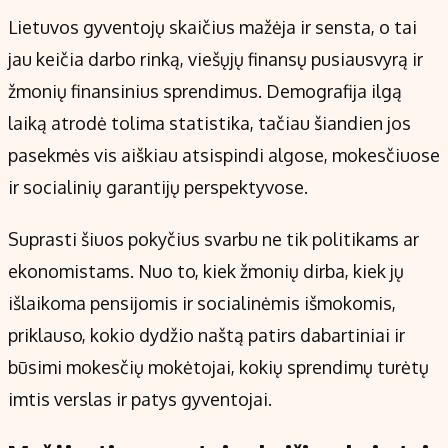
Kontaktai
Lietuvos gyventojų skaičius mažėja ir sensta, o tai
Regionų naujienos
jau keičia darbo rinką, viešųjų finansų pusiausvyrą ir
Indėlių palūkanos
žmonių finansinius sprendimus. Demografija ilgą
laiką atrodė tolima statistika, tačiau šiandien jos
pasekmės vis aiškiau atsispindi algose, mokesčiuose
ir socialinių garantijų perspektyvose.
Suprasti šiuos pokyčius svarbu ne tik politikams ar
ekonomistams. Nuo to, kiek žmonių dirba, kiek jų
išlaikoma pensijomis ir socialinėmis išmokomis,
priklauso, kokio dydžio naštą patirs dabartiniai ir
būsimi mokesčių mokėtojai, kokių sprendimų turėtų
imtis verslas ir patys gyventojai.