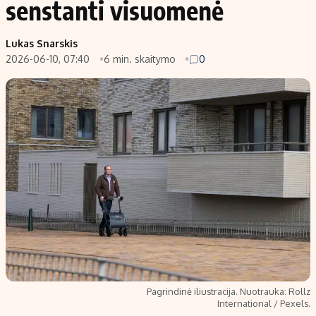
senstanti visuomenė
Populiarios temos
Titulinis
Lukas Snarskis
Investavimas
Nedarbo išmokos skaičiuoklė
2026-06-10, 07:40
6 min. skaitymo
0
Akcijų rinka
Indėliai
Saulės elektrinės
Indėlių skaičiuoklė
Kriptovaliutos
Būsto finansai
Infliacija
Įdomios naujienos
Migracija
Redakcija
Apie mus
Redakcijos politika
Privatumo politika
Pagrindinė iliustracija. Nuotrauka: Rollz
Turinio žymėjimo taisyklės
International / Pexels.