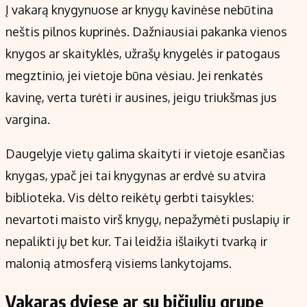
Į vakarą knygynuose ar knygų kavinėse nebūtina
neštis pilnos kuprinės. Dažniausiai pakanka vienos
knygos ar skaityklės, užrašų knygelės ir patogaus
megztinio, jei vietoje būna vėsiau. Jei renkatės
kavinę, verta turėti ir ausines, jeigu triukšmas jus
vargina.
Daugelyje vietų galima skaityti ir vietoje esančias
knygas, ypač jei tai knygynas ar erdvė su atvira
biblioteka. Vis dėlto reikėtų gerbti taisykles:
nevartoti maisto virš knygų, nepažymėti puslapių ir
nepalikti jų bet kur. Tai leidžia išlaikyti tvarką ir
malonią atmosferą visiems lankytojams.
Vakaras dviese ar su bičiulių grupe