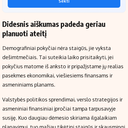
Sekti
Didesnis aiškumas padeda geriau
planuoti ateitį
Demografiniai pokyčiai nėra staigūs, jie vyksta
dešimtmečiais. Tai suteikia laiko prisitaikyti, jei
pokyčius matome iš anksto ir pripažįstame jų realias
pasekmes ekonomikai, viešiesiems finansams ir
asmeniniams planams.
Valstybės politikos sprendimai, verslo strategijos ir
asmeniniai finansiniai įpročiai tampa tarpusavyje
susiję. Kuo daugiau dėmesio skiriama ilgalaikiam
planavimui, tuo mažiau tikėtini staigūs ir skausmingi