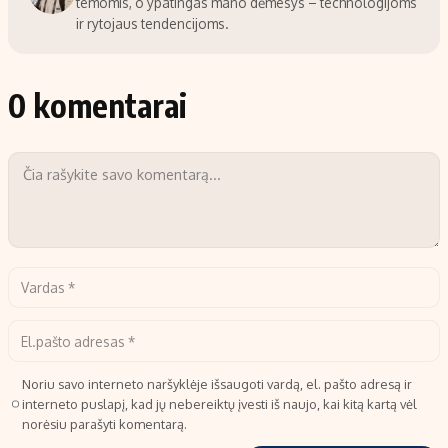
temomis, o ypatingas mano dėmesys – technologijoms
ir rytojaus tendencijoms.
0 komentarai
Noriu savo interneto naršyklėje išsaugoti vardą, el. pašto adresą ir
interneto puslapį, kad jų nebereiktų įvesti iš naujo, kai kitą kartą vėl
norėsiu parašyti komentarą.