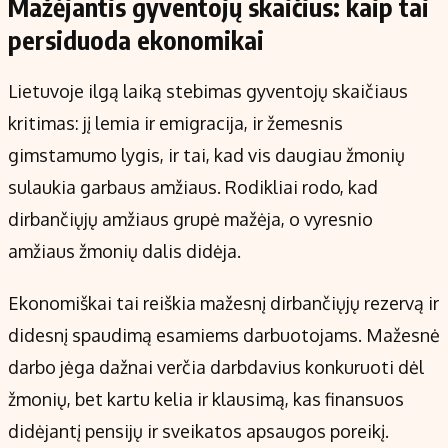
Mažėjantis gyventojų skaičius: kaip tai
persiduoda ekonomikai
Lietuvoje ilgą laiką stebimas gyventojų skaičiaus
kritimas: jį lemia ir emigracija, ir žemesnis
gimstamumo lygis, ir tai, kad vis daugiau žmonių
sulaukia garbaus amžiaus. Rodikliai rodo, kad
dirbančiųjų amžiaus grupė mažėja, o vyresnio
amžiaus žmonių dalis didėja.
Ekonomiškai tai reiškia mažesnį dirbančiųjų rezervą ir
didesnį spaudimą esamiems darbuotojams. Mažesnė
darbo jėga dažnai verčia darbdavius konkuruoti dėl
žmonių, bet kartu kelia ir klausimą, kas finansuos
didėjantį pensijų ir sveikatos apsaugos poreikį.