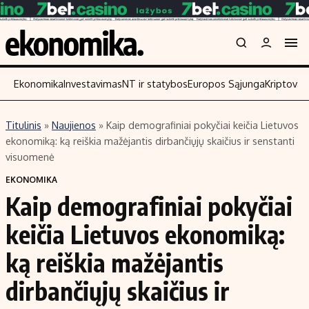
Ekonomika
Investavimas
NT ir statybos
Europos Sąjunga
Kriptoval
Titulinis
»
Naujienos
»
Kaip demografiniai pokyčiai keičia Lietuvos
Turinys
Skaitykite
ekonomiką: ką reiškia mažėjantis dirbančiųjų skaičius ir senstanti
visuomenė
Naujienos
Finansai
EKONOMIKA
Aplinka
Įmonės
Kaip demografiniai pokyčiai
Verslas
Žemės ūkis
keičia Lietuvos ekonomiką:
Energetika
Technologijos
Ekonomika
Laisvalaikis
ką reiškia mažėjantis
Politika
dirbančiųjų skaičius ir
NT ir statybos