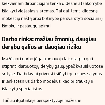
kiekvienam dirbančiajam tenka didesnė atsakomybė
išlaikyti viešąsias sistemas. Tai gali lemti didesnę
mokesčių naštą arba būtinybę persvarstyti socialinių
išmokų ir paslaugų apimtį.
Darbo rinka: mažiau žmonių, daugiau
derybų galios ar daugiau rizikų
Mažėjanti darbo jėga trumpuoju laikotarpiu gali
stiprinti darbuotojų derybų galią, ypač kvalifikuotose
srityse. Darbdaviai priversti siūlyti geresnes sąlygas
ir lankstesnius darbo modelius, kad pritrauktų ir
išlaikytų specialistus.
Tačiau ilgalaikėje perspektyvoje mažesnė