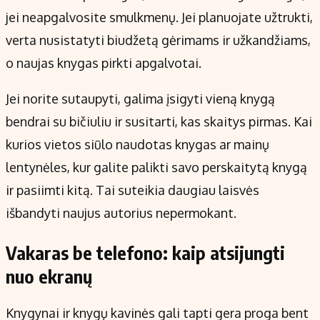
jei neapgalvosite smulkmenų. Jei planuojate užtrukti,
verta nusistatyti biudžetą gėrimams ir užkandžiams,
o naujas knygas pirkti apgalvotai.
Jei norite sutaupyti, galima įsigyti vieną knygą
bendrai su bičiuliu ir susitarti, kas skaitys pirmas. Kai
kurios vietos siūlo naudotas knygas ar mainų
lentynėles, kur galite palikti savo perskaitytą knygą
ir pasiimti kitą. Tai suteikia daugiau laisvės
išbandyti naujus autorius nepermokant.
Vakaras be telefono: kaip atsijungti
nuo ekranų
Knygynai ir knygų kavinės gali tapti gera proga bent