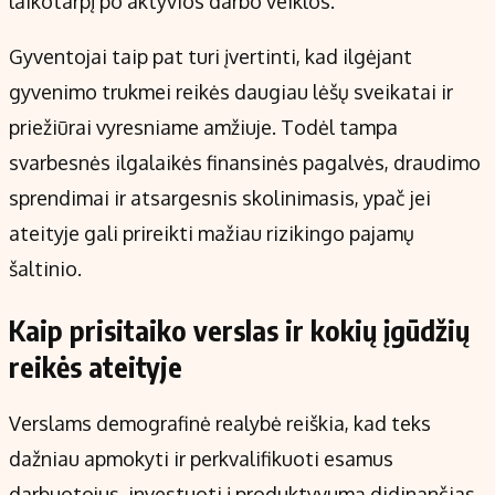
laikotarpį po aktyvios darbo veiklos.
Gyventojai taip pat turi įvertinti, kad ilgėjant
gyvenimo trukmei reikės daugiau lėšų sveikatai ir
priežiūrai vyresniame amžiuje. Todėl tampa
svarbesnės ilgalaikės finansinės pagalvės, draudimo
sprendimai ir atsargesnis skolinimasis, ypač jei
ateityje gali prireikti mažiau rizikingo pajamų
šaltinio.
Kaip prisitaiko verslas ir kokių įgūdžių
reikės ateityje
Verslams demografinė realybė reiškia, kad teks
dažniau apmokyti ir perkvalifikuoti esamus
darbuotojus, investuoti į produktyvumą didinančias