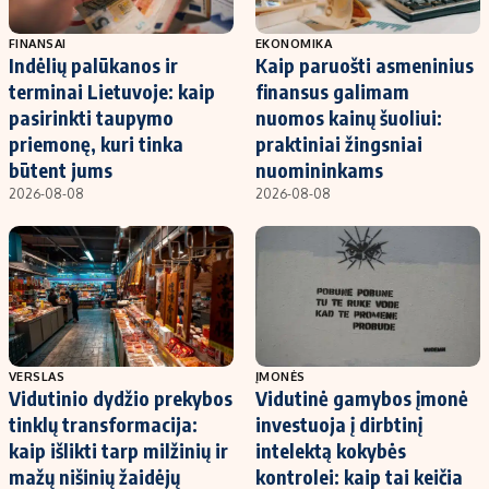
FINANSAI
EKONOMIKA
Indėlių palūkanos ir
Kaip paruošti asmeninius
terminai Lietuvoje: kaip
finansus galimam
pasirinkti taupymo
nuomos kainų šuoliui:
priemonę, kuri tinka
praktiniai žingsniai
būtent jums
nuomininkams
2026-08-08
2026-08-08
VERSLAS
ĮMONĖS
Vidutinio dydžio prekybos
Vidutinė gamybos įmonė
tinklų transformacija:
investuoja į dirbtinį
kaip išlikti tarp milžinių ir
intelektą kokybės
mažų nišinių žaidėjų
kontrolei: kaip tai keičia