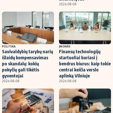
2026-08-08
POLITIKA
ĮMONĖS
Savivaldybių tarybų narių
Finansų technologijų
išlaidų kompensavimas
startuoliai buriasi į
po skandalų: kokių
bendrus biurus: kaip tokie
pokyčių gali tikėtis
centrai keičia verslo
gyventojai
aplinką Vilniuje
2026-08-08
2026-08-08