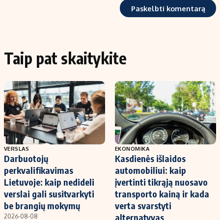
Taip pat skaitykite
VERSLAS
EKONOMIKA
Darbuotojų
Kasdienės išlaidos
perkvalifikavimas
automobiliui: kaip
Lietuvoje: kaip nedideli
įvertinti tikrąją nuosavo
verslai gali susitvarkyti
transporto kainą ir kada
be brangių mokymų
verta svarstyti
alternatyvas
2026-08-08