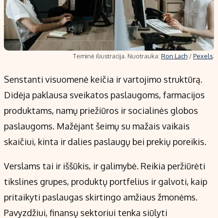
Teminė iliustracija. Nuotrauka:
Ron Lach
/
Pexels
.
Senstanti visuomenė keičia ir vartojimo struktūrą.
Didėja paklausa sveikatos paslaugoms, farmacijos
produktams, namų priežiūros ir socialinės globos
paslaugoms. Mažėjant šeimų su mažais vaikais
skaičiui, kinta ir dalies paslaugų bei prekių poreikis.
Verslams tai ir iššūkis, ir galimybė. Reikia peržiūrėti
tikslines grupes, produktų portfelius ir galvoti, kaip
pritaikyti paslaugas skirtingo amžiaus žmonėms.
Pavyzdžiui, finansų sektoriui tenka siūlyti