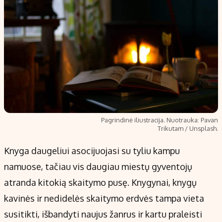
Pagrindinė iliustracija. Nuotrauka: Pavan
Trikutam / Unsplash.
Knyga daugeliui asocijuojasi su tyliu kampu
namuose, tačiau vis daugiau miestų gyventojų
atranda kitokią skaitymo pusę. Knygynai, knygų
kavinės ir nedidelės skaitymo erdvės tampa vieta
susitikti, išbandyti naujus žanrus ir kartu praleisti