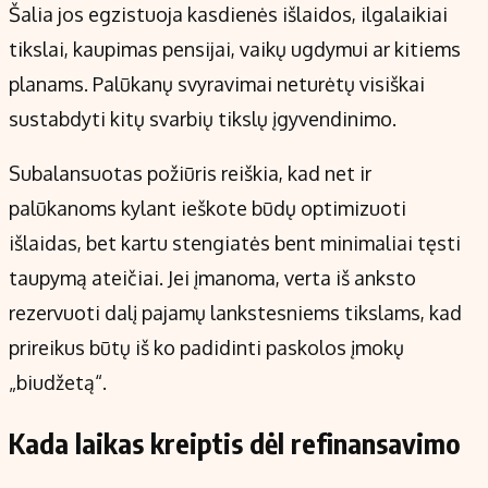
Šalia jos egzistuoja kasdienės išlaidos, ilgalaikiai
tikslai, kaupimas pensijai, vaikų ugdymui ar kitiems
planams. Palūkanų svyravimai neturėtų visiškai
sustabdyti kitų svarbių tikslų įgyvendinimo.
Subalansuotas požiūris reiškia, kad net ir
palūkanoms kylant ieškote būdų optimizuoti
išlaidas, bet kartu stengiatės bent minimaliai tęsti
taupymą ateičiai. Jei įmanoma, verta iš anksto
rezervuoti dalį pajamų lankstesniems tikslams, kad
prireikus būtų iš ko padidinti paskolos įmokų
„biudžetą“.
Kada laikas kreiptis dėl refinansavimo