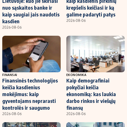
Lietuvoje: kuo jie skiriasi
kaip kasdienis pirkinių
nuo sąskaitos banke ir
krepšelis keičiasi ir ką
kaip saugiai jais naudotis
galime padaryti patys
kasdien
2026-08-06
2026-08-06
FINANSAI
EKONOMIKA
Finansinės technologijos
Kaip demografiniai
keičia kasdienius
pokyčiai keičia
mokėjimus: kaip
ekonomiką: kas laukia
gyventojams neprarasti
darbo rinkos ir viešųjų
kontrolės ir saugumo
finansų
2026-08-06
2026-08-06