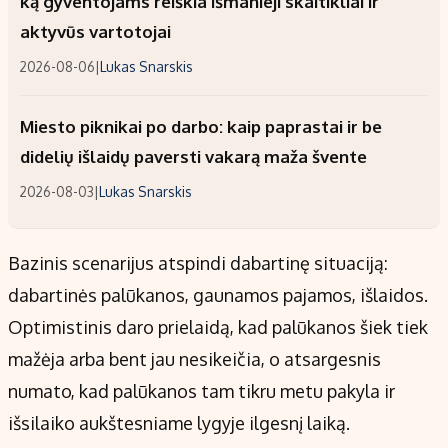
ką gyventojams reiškia išmanieji skaitikliai ir
aktyvūs vartotojai
2026-08-06
|
Lukas Snarskis
Miesto piknikai po darbo: kaip paprastai ir be
didelių išlaidų paversti vakarą maža švente
2026-08-03
|
Lukas Snarskis
Bazinis scenarijus atspindi dabartinę situaciją:
dabartinės palūkanos, gaunamos pajamos, išlaidos.
Optimistinis daro prielaidą, kad palūkanos šiek tiek
mažėja arba bent jau nesikeičia, o atsargesnis
numato, kad palūkanos tam tikru metu pakyla ir
išsilaiko aukštesniame lygyje ilgesnį laiką.