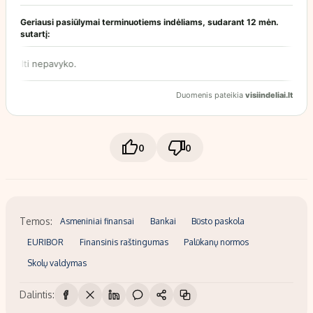
0
0
Temos:
Asmeniniai finansai
Bankai
Būsto paskola
EURIBOR
Finansinis raštingumas
Palūkanų normos
Skolų valdymas
Dalintis: