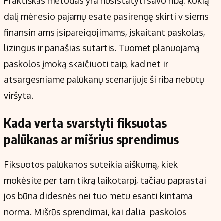
Praktiškas metodas yra nusistatyti savo ribą: kokią
dalį mėnesio pajamų esate pasirengę skirti visiems
finansiniams įsipareigojimams, įskaitant paskolas,
lizingus ir panašias sutartis. Tuomet planuojamą
paskolos įmoką skaičiuoti taip, kad net ir
atsargesniame palūkanų scenarijuje ši riba nebūtų
viršyta.
Kada verta svarstyti fiksuotas
palūkanas ar mišrius sprendimus
Fiksuotos palūkanos suteikia aiškumą, kiek
mokėsite per tam tikrą laikotarpį, tačiau paprastai
jos būna didesnės nei tuo metu esanti kintama
norma. Mišrūs sprendimai, kai daliai paskolos