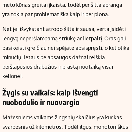
metu kūnas greitai įkaista, todėl per šilta apranga
yra tokia pat problematiška kaip ir per plona.
Net jei išvykstant atrodo šilta ir sausa, verta įsidėti
lengvą neperšlampamą striukę ar lietpaltį. Oras gali
pasikeisti greičiau nei spėjate apsispręsti, o keliolika
minučių lietaus be apsaugos dažnai reiškia
peršlapusius drabužius ir prastą nuotaiką visai
kelionei.
Žygis su vaikais: kaip išvengti
nuobodulio ir nuovargio
Mažesniems vaikams žingsnių skaičius yra kur kas
svarbesnis už kilometrus. Todėl ilgus, monotoniškus