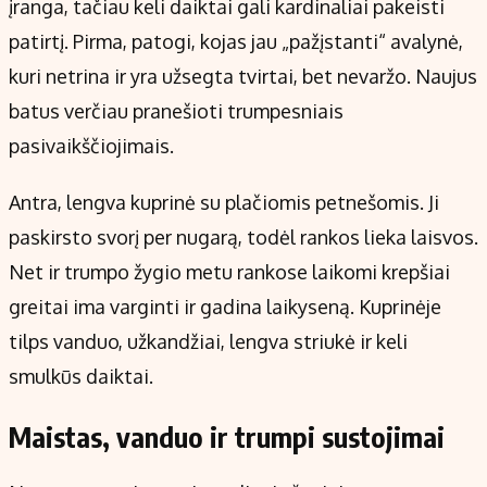
įranga, tačiau keli daiktai gali kardinaliai pakeisti
patirtį. Pirma, patogi, kojas jau „pažįstanti“ avalynė,
kuri netrina ir yra užsegta tvirtai, bet nevaržo. Naujus
batus verčiau pranešioti trumpesniais
pasivaikščiojimais.
Antra, lengva kuprinė su plačiomis petnešomis. Ji
paskirsto svorį per nugarą, todėl rankos lieka laisvos.
Net ir trumpo žygio metu rankose laikomi krepšiai
greitai ima varginti ir gadina laikyseną. Kuprinėje
tilps vanduo, užkandžiai, lengva striukė ir keli
smulkūs daiktai.
Maistas, vanduo ir trumpi sustojimai