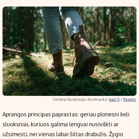
Teminė iliustracija. Nuotrauka:
Ivan S
/
Pexels
.
Aprangos principas paprastas: geriau plonesni keli
sluoksniai, kuriuos galima lengvai nusivilkti ar
užsimesti, nei vienas labai šiltas drabužis. Žygio