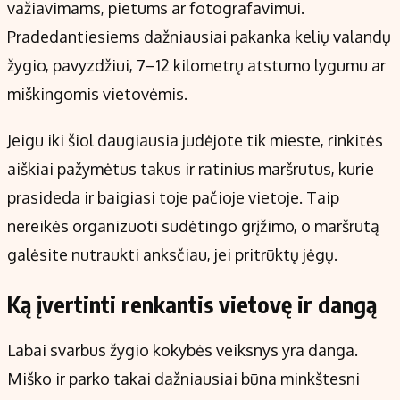
važiavimams, pietums ar fotografavimui.
Pradedantiesiems dažniausiai pakanka kelių valandų
žygio, pavyzdžiui, 7–12 kilometrų atstumo lygumu ar
miškingomis vietovėmis.
Jeigu iki šiol daugiausia judėjote tik mieste, rinkitės
aiškiai pažymėtus takus ir ratinius maršrutus, kurie
prasideda ir baigiasi toje pačioje vietoje. Taip
nereikės organizuoti sudėtingo grįžimo, o maršrutą
galėsite nutraukti anksčiau, jei pritrūktų jėgų.
Ką įvertinti renkantis vietovę ir dangą
Labai svarbus žygio kokybės veiksnys yra danga.
Miško ir parko takai dažniausiai būna minkštesni