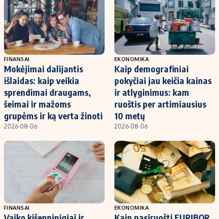
FINANSAI
EKONOMIKA
Mokėjimai dalijantis
Kaip demografiniai
išlaidas: kaip veikia
pokyčiai jau keičia kainas
sprendimai draugams,
ir atlyginimus: kam
šeimai ir mažoms
ruoštis per artimiausius
grupėms ir ką verta žinoti
10 metų
2026-08-06
2026-08-06
FINANSAI
EKONOMIKA
Vaiko kišenpinigiai ir
Kaip pasiruošti EURIBOR