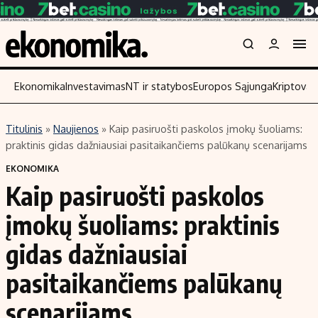
Ekonomika
Investavimas
NT ir statybos
Europos Sąjunga
Kriptoval
Titulinis
»
Naujienos
»
Kaip pasiruošti paskolos įmokų šuoliams:
Turinys
Skaitykite
praktinis gidas dažniausiai pasitaikančiems palūkanų scenarijams
Naujienos
Finansai
EKONOMIKA
Kaip pasiruošti paskolos
Aplinka
Įmonės
Verslas
Žemės ūkis
įmokų šuoliams: praktinis
Energetika
Technologijos
gidas dažniausiai
Ekonomika
Laisvalaikis
pasitaikančiems palūkanų
Politika
NT ir statybos
scenarijams