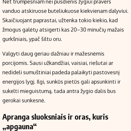
Net trumpesniam nei pusdienis žygiui pravers
vanduo atskiruose buteliukuose kiekvienam dalyviui.
Skaičiuojant paprastai, užtenka tokio kiekio, kad
žmogus galėtų atsigerti kas 20–30 minučių mažais
gurkšniais, ypač šiltu oru.
Valgyti daug geriau dažniau ir mažesnėmis
porcijomis. Sausi užkandžiai, vaisiai, riešutai ar
nedideli sumuštiniai padeda palaikyti pastovesnį
energijos lygį. Ilgi, sunkūs pietūs gali apsunkinti ir
sukelti mieguistumą, tada antra žygio dalis bus
gerokai sunkesnė.
Apranga sluoksniais ir oras, kuris
„apgauna“