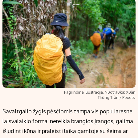
Pagrindinė iliustracija. Nuotrauka: Xuân
Thống Trần / Pexels.
Savaitgalio žygis pėsčiomis tampa vis populiaresne
laisvalaikio forma: nereikia brangios įrangos, galima
išjudinti kūną ir praleisti laiką gamtoje su šeima ar