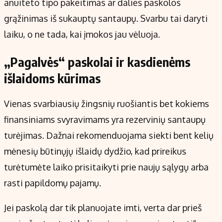
anuiteto tipo pakeitimas ar dalies paskolos
grąžinimas iš sukauptų santaupų. Svarbu tai daryti
laiku, o ne tada, kai įmokos jau vėluoja.
„Pagalvės“ paskolai ir kasdienėms
išlaidoms kūrimas
Vienas svarbiausių žingsnių ruošiantis bet kokiems
finansiniams svyravimams yra rezervinių santaupų
turėjimas. Dažnai rekomenduojama siekti bent kelių
mėnesių būtinųjų išlaidų dydžio, kad prireikus
turėtumėte laiko prisitaikyti prie naujų sąlygų arba
rasti papildomų pajamų.
Jei paskolą dar tik planuojate imti, verta dar prieš