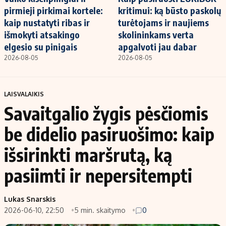
pirmieji pirkimai kortele:
kritimui: ką būsto paskolų
kaip nustatyti ribas ir
turėtojams ir naujiems
išmokyti atsakingo
skolininkams verta
elgesio su pinigais
apgalvoti jau dabar
2026-08-05
2026-08-05
LAISVALAIKIS
Savaitgalio žygis pėsčiomis
be didelio pasiruošimo: kaip
išsirinkti maršrutą, ką
pasiimti ir nepersitempti
Lukas Snarskis
2026-06-10, 22:50
5 min. skaitymo
0